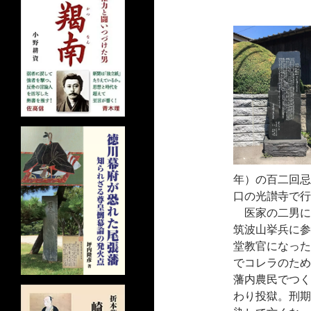
年）の百二回忌
口の光讃寺で行
医家の二男に
筑波山挙兵に参
堂教官になった
でコレラのため
藩内農民でつく
わり投獄。刑期