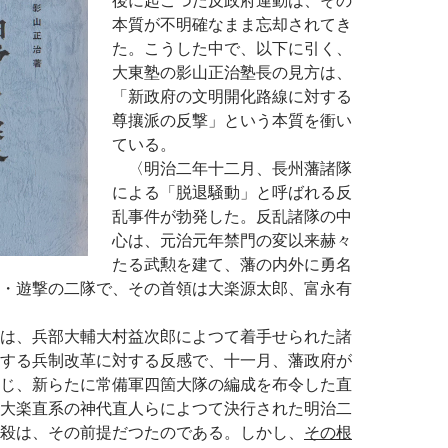
本質が不明確なまま忘却されてき
た。こうした中で、以下に引く、
大東塾の影山正治塾長の見方は、
「新政府の文明開化路線に対する
尊攘派の反撃」という本質を衝い
ている。
〈明治二年十二月、長州藩諸隊
による「脱退騒動」と呼ばれる反
乱事件が勃発した。反乱諸隊の中
心は、元治元年禁門の変以来赫々
たる武勲を建て、藩の内外に勇名
・遊撃の二隊で、その首領は大楽源太郎、富永有
は、兵部大輔大村益次郎によつて着手せられた諸
する兵制改革に対する反感で、十一月、藩政府が
じ、新らたに常備軍四箇大隊の編成を布令した直
大楽直系の神代直人らによつて決行された明治二
殺は、その前提だつたのである。しかし、
その根