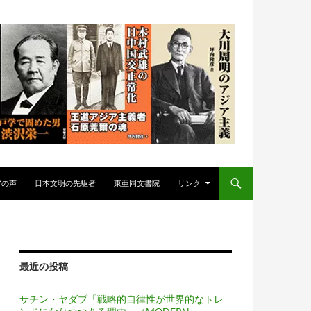
アの声
日本文明の先駆者
東亜同文書院
リンク
最近の投稿
サチン・ヤダブ「戦略的自律性が世界的なトレ