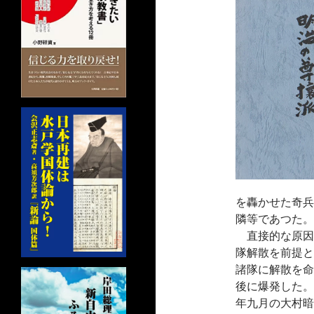
を轟かせた奇兵
隣等であつた。
直接的な原因
隊解散を前提と
諸隊に解散を命
後に爆発した。
年九月の大村暗