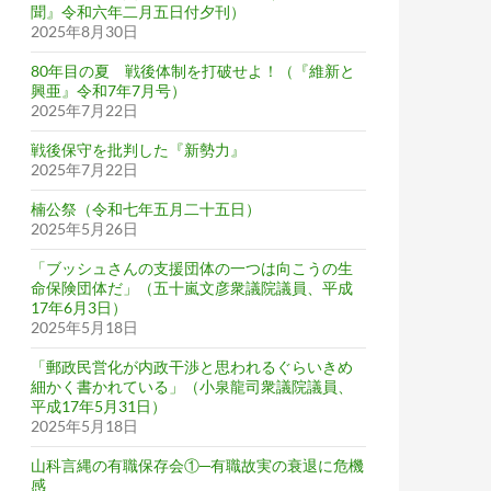
聞』令和六年二月五日付夕刊）
2025年8月30日
80年目の夏 戦後体制を打破せよ！（『維新と
興亜』令和7年7月号）
2025年7月22日
戦後保守を批判した『新勢力』
2025年7月22日
楠公祭（令和七年五月二十五日）
2025年5月26日
「ブッシュさんの支援団体の一つは向こうの生
命保険団体だ」（五十嵐文彦衆議院議員、平成
17年6月3日）
2025年5月18日
「郵政民営化が内政干渉と思われるぐらいきめ
細かく書かれている」（小泉龍司衆議院議員、
平成17年5月31日）
2025年5月18日
山科言縄の有職保存会①─有職故実の衰退に危機
感