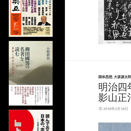
国体思想
,
大楽源太
明治四
影山正
2018年2月18日