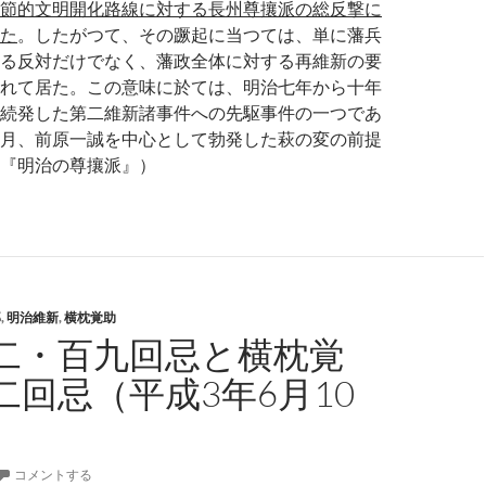
節的文明開化路線に対する長州尊攘派の総反撃に
た
。したがつて、その蹶起に当つては、単に藩兵
る反対だけでなく、藩政全体に対する再維新の要
れて居た。この意味に於ては、明治七年から十年
続発した第二維新諸事件への先駆事件の一つであ
月、前原一誠を中心として勃発した萩の変の前提
『明治の尊攘派』）
郎
,
明治維新
,
横枕覚助
二・百九回忌と横枕覚
二回忌（平成3年6月10
コメントする