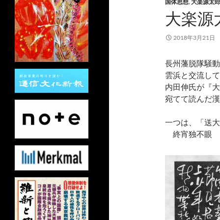
国体思想
,
大楽源太
大楽源
2018年3月21日
長州藩脱隊騒動
雲浜と交流して
内田伸氏が『大
宛てて読んだ漢
一つは、「送大
終宵独不眼 