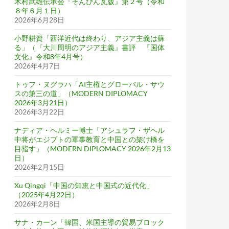
木村武雄伝承会『そんぴん瓦版』第２号（令和
８年６月１日）
2026年6月28日
小野耕資「西洋近代は終わり、アジア主義は蘇
る」（『大川周明のアジア主義』書評 『国体
文化』令和8年4月号）
2026年4月7日
トゥフ・ヌグラハ「AI主権とグローバル・サウ
スの第三の道」（MODERN DIPLOMACY
2026年3月21日）
2026年3月22日
ナディア・ヘルミー博士「アシュラフ・ザヘル
中将がエジプトの軍事教育と中国との架け橋を
目指す」（MODERN DIPLOMACY 2026年2月13
日）
2026年2月15日
Xu Qingqi「中国の知恵と中国式の近代化」
（2025年4月22日）
2026年2月8日
サナ・カーン「韓国、米国主導の貿易ブロック