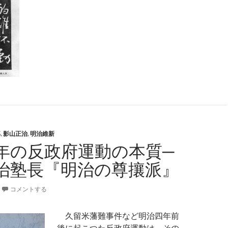
郎
,
影山正治
,
明治維新
年の反政府運動の本質─
治塾長『明治の尊攘派』
コメントする
久留米藩難事件など明治四年前
後に起こつた反政府運動は、その