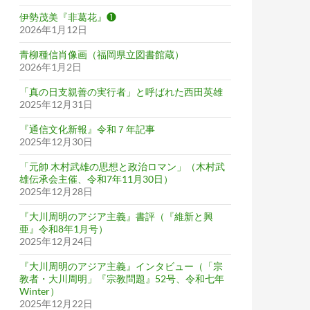
伊勢茂美『非葛花』❶
2026年1月12日
青柳種信肖像画（福岡県立図書館蔵）
2026年1月2日
「真の日支親善の実行者」と呼ばれた西田英雄
2025年12月31日
『通信文化新報』令和７年記事
2025年12月30日
「元帥 木村武雄の思想と政治ロマン」（木村武
雄伝承会主催、令和7年11月30日）
2025年12月28日
『大川周明のアジア主義』書評（『維新と興
亜』令和8年1月号）
2025年12月24日
『大川周明のアジア主義』インタビュー（「宗
教者・大川周明」『宗教問題』52号、令和七年
Winter）
2025年12月22日