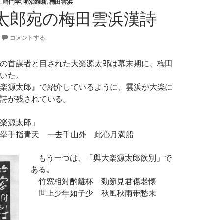
郎
,
崎門学
,
明治維新
,
梅田雲浜
太郎宛の梅田雲浜漢詩
コメントする
の首謀者と目された大楽源太郎は幕末期に、梅田
いた。
楽源太郎』で紹介しているように、雲浜が大楽に
詩が残されている。
楽源太郎」
挙手指青天 一去千山外 此心月満船
もう一つは、「與大楽源太郎飲別」で
ある。
竹窓相対酌離杯 勁節見君傷老懐
世上少年如子少 秋風秋雨帯愁来