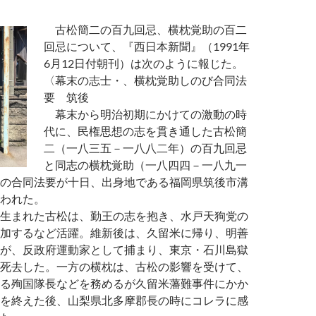
古松簡二の百九回忌、横枕覚助の百二
回忌について、『西日本新聞』（1991年
6月12日付朝刊）は次のように報じた。
〈幕末の志士・、横枕覚助しのび合同法
要 筑後
幕末から明治初期にかけての激動の時
代に、民権思想の志を貫き通した古松簡
二（一八三五－一八八二年）の百九回忌
と同志の横枕覚助（一八四四－一八九一
の合同法要が十日、出身地である福岡県筑後市溝
われた。
生まれた古松は、勤王の志を抱き、水戸天狗党の
加するなど活躍。維新後は、久留米に帰り、明善
が、反政府運動家として捕まり、東京・石川島獄
死去した。一方の横枕は、古松の影響を受けて、
る殉国隊長などを務めるが久留米藩難事件にかか
を終えた後、山梨県北多摩郡長の時にコレラに感