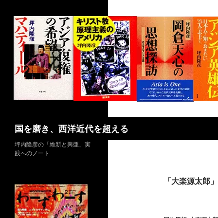
コ
ン
テ
ン
ツ
へ
ス
キ
ッ
プ
検
国を磨き、西洋近代を超える
索
坪内隆彦の「維新と興亜」実
践へのノート
「大楽源太郎」