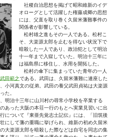
社稷自治思想を掲げて昭和維新のイデ
オローグとして活躍した権藤成卿の思想
には、父直を取り巻く久留米藩難事件の
関係者が影響している。
松村雄之進もその一人である。松村こ
そ、大楽源太郎を止むを得ない状況下で
暗殺した一人であり、政治犯として明治
十一年まで入獄していた。明治十三年に
は福島県に移住し、水用を開拓した。
松村の傘下に集まっていた青年の一人
武田範之
である。武田は、久留米藩難に連座した
、小河真文の従弟。武田の養父武田貞祐は大楽源
った。
、明治十三年に山川村の尋常小学校を卒業する
のあった大阪の本荘一行のもとへ実業見習いに出
行について『東亜先覚志士記伝』には、「旧筑後
壮にして藩の重職に挙げられ、維新の初め久留米
の大楽源太郎を暗殺した際などは自宅を同志の集
事を謀り、以て一藩の運命を救つた」と書かれて