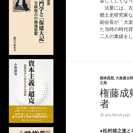
染して亡くなっ
法要には、古
郷土史研究家な
副会長が「大楽
た当時の時代背
二人の業績をし
国体思想
,
大楽源太
之高
権藤成
者
2017年9月14日
●松村雄之進と