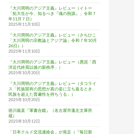
『大川周明のアジア主義』レビュー（イトー
「拓大生が今、知るべき『魂の熱源』」令和７
年11月７日）
2025年11月10日
『大川周明のアジア主義』レビュー（さちひこ
「大川周明の宗教論とアジア論」令和７年10月
26日））
2025年11月10日
『大川周明のアジア主義』レビュー（愚泥「西
洋近代終焉以後の新秩序」）
2025年10月20日
『大川周明のアジア主義』レビュー（タコライ
ス「民族固有の思想が真の姿に立ち返るとき、
民族を超えた普遍性を持ちうる」）
2025年10月20日
徳川義直『軍書合鑑』（名古屋市蓬左文庫所
蔵）
2025年10月12日
「日本クルド交流連絡会」が発足（『毎日新