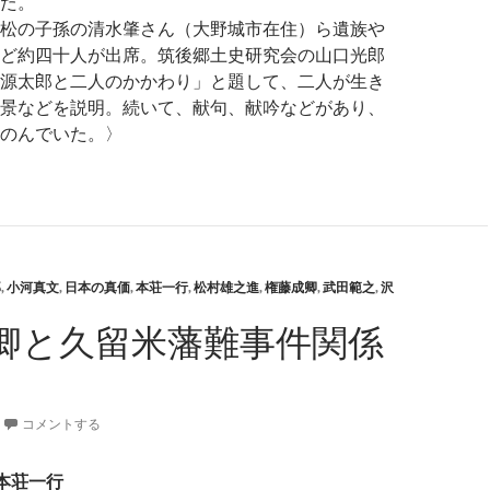
た。
松の子孫の清水肇さん（大野城市在住）ら遺族や
ど約四十人が出席。筑後郷土史研究会の山口光郎
源太郎と二人のかかわり」と題して、二人が生き
景などを説明。続いて、献句、献吟などがあり、
のんでいた。〉
郎
,
小河真文
,
日本の真価
,
本荘一行
,
松村雄之進
,
権藤成卿
,
武田範之
,
沢
卿と久留米藩難事件関係
コメントする
本荘一行