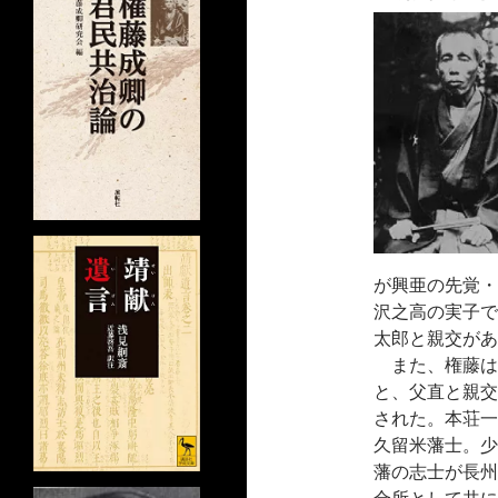
が興亜の先覚・
沢之高の実子で
太郎と親交があ
また、権藤は
と、父直と親交
された。本荘一
久留米藩士。少
藩の志士が長州
合所として共に