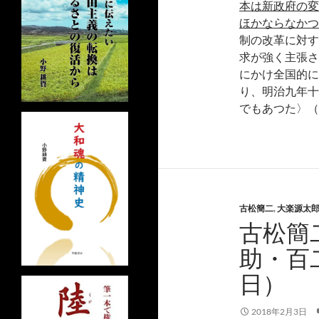
本は新政府の変
ほかならなかつ
制の改革に対す
求が強く主張さ
にかけ全国的に
り、明治九年十
でもあつた〉（
古松簡二
,
大楽源太
古松簡
助・百
日）
2018年2月3日