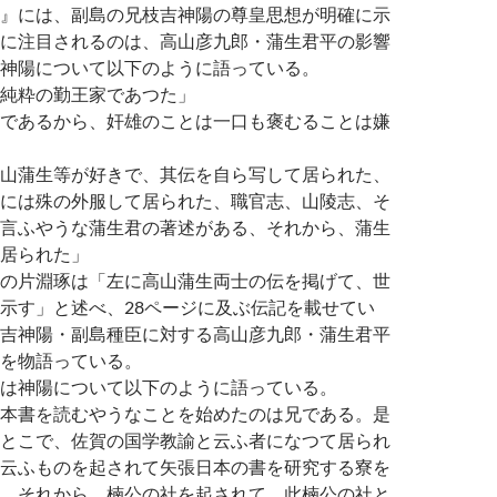
』には、副島の兄枝吉神陽の尊皇思想が明確に示
に注目されるのは、高山彦九郎・蒲生君平の影響
神陽について以下のように語っている。
純粋の勤王家であつた」
であるから、奸雄のことは一口も褒むることは嫌
山蒲生等が好きで、其伝を自ら写して居られた、
には殊の外服して居られた、職官志、山陵志、そ
言ふやうな蒲生君の著述がある、それから、蒲生
居られた」
の片淵琢は「左に高山蒲生両士の伝を掲げて、世
示す」と述べ、28ページに及ぶ伝記を載せてい
吉神陽・副島種臣に対する高山彦九郎・蒲生君平
を物語っている。
は神陽について以下のように語っている。
本書を読むやうなことを始めたのは兄である。是
とこで、佐賀の国学教諭と云ふ者になつて居られ
云ふものを起されて矢張日本の書を研究する寮を
、それから、楠公の社を起されて、此楠公の社と