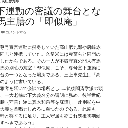
膳
,
高山彦九郎
下運動の密議の舞台とな
馬主膳の「即似庵」
コメントする
尊号宣言運動に挺身していた高山彦九郎や唐崎赤
同志と連携していた。久留米には赤斎らと同門の
したからである。その一人が不破守直の門人有馬
馬の別荘の茶室「即似庵」こそ、尊号宣下運動に
台の一つとなった場所である。三上卓先生は『高
のように書いている。
雅客を延いて会談の場所とし……筑後闇斎学派の頭
、一大老楠の下大義名分の講明に務め、後半世紀
膳（守善）遂に真木和泉等を庇護し、此別墅を中
大義を首唱せしめるに至つたのである。此庵も
軒と称するに足り、主人守居も亦これ筑後初期勤
すべきであらう」