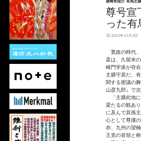
唐崎常陸介
,
有馬主
尊号宣
った有
2023年11月3日
寛政の時代、
斎は、久留米の
崎門学派が存在
主膳守居だ。有
関する密議の舞
山彦九郎』で次
「主膳此地に
梁たるの観あり
に及んで其孫主
心として尊攘の
亦、九州の望楠
王党の首領と称