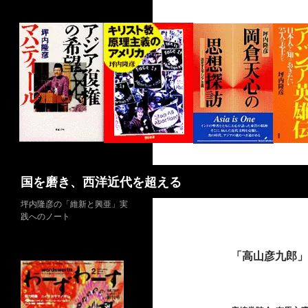
コ
ン
テ
ン
ツ
へ
ス
キ
ッ
プ
検
国を磨き、西洋近代を超える
索
坪内隆彦の「維新と興亜」実
践へのノート
「高山彦九郎」