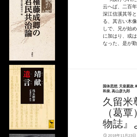
云へば、二百年
深江信溪其等と
る、其古い木像
しで、兄が始め
に加はり、或は
なった、是が勤
国体思想
,
天皇親政
,
和泉
,
高山彦九郎
久留米
（葛覃
物誌』
2018年11月23日