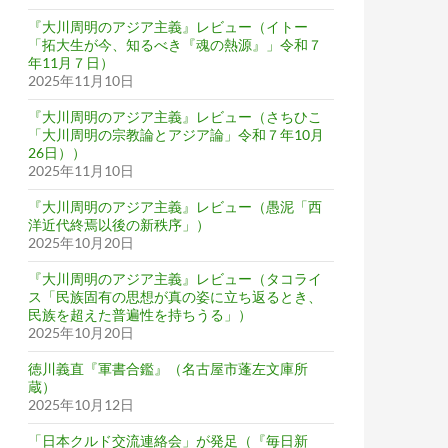
『大川周明のアジア主義』レビュー（イトー
「拓大生が今、知るべき『魂の熱源』」令和７
年11月７日）
2025年11月10日
『大川周明のアジア主義』レビュー（さちひこ
「大川周明の宗教論とアジア論」令和７年10月
26日））
2025年11月10日
『大川周明のアジア主義』レビュー（愚泥「西
洋近代終焉以後の新秩序」）
2025年10月20日
『大川周明のアジア主義』レビュー（タコライ
ス「民族固有の思想が真の姿に立ち返るとき、
民族を超えた普遍性を持ちうる」）
2025年10月20日
徳川義直『軍書合鑑』（名古屋市蓬左文庫所
蔵）
2025年10月12日
「日本クルド交流連絡会」が発足（『毎日新