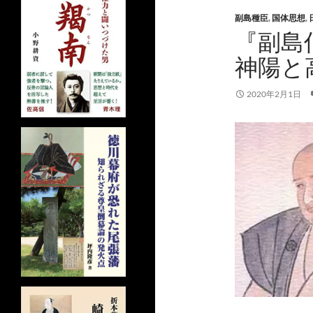
副島種臣
,
国体思想
,
『副島
神陽と
2020年2月1日