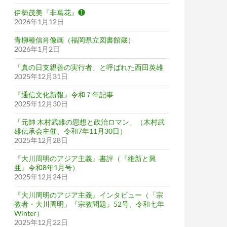
伊勢茂美『非葛花』❶
2026年1月12日
青柳種信肖像画（福岡県立図書館蔵）
2026年1月2日
「真の日支親善の実行者」と呼ばれた西田英雄
2025年12月31日
『通信文化新報』令和７年記事
2025年12月30日
「元帥 木村武雄の思想と政治ロマン」（木村武
雄伝承会主催、令和7年11月30日）
2025年12月28日
『大川周明のアジア主義』書評（『維新と興
亜』令和8年1月号）
2025年12月24日
『大川周明のアジア主義』インタビュー（「宗
教者・大川周明」『宗教問題』52号、令和七年
Winter）
2025年12月22日