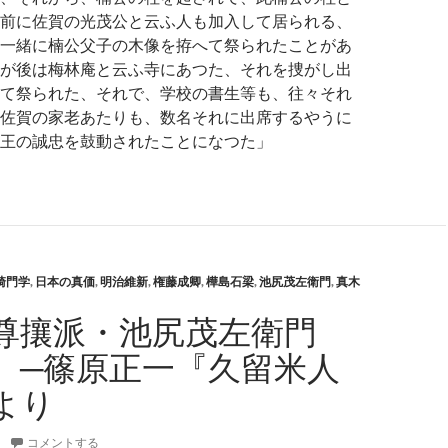
前に佐賀の光茂公と云ふ人も加入して居られる、
一緒に楠公父子の木像を拵へて祭られたことがあ
が後は梅林庵と云ふ寺にあつた、それを捜がし出
て祭られた、それで、学校の書生等も、往々それ
佐賀の家老あたりも、数名それに出席するやうに
王の誠忠を鼓動されたことになつた」
崎門学
,
日本の真価
,
明治維新
,
権藤成卿
,
樺島石梁
,
池尻茂左衛門
,
真木
尊攘派・池尻茂左衛門
）─篠原正一『久留米人
より
コメントする