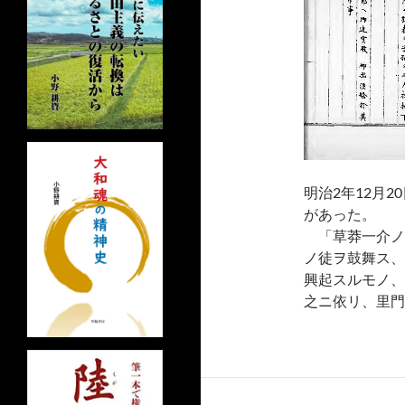
明治2年12月
があった。
「草莽一介ノ
ノ徒ヲ鼓舞ス、
興起スルモノ、
之ニ依リ、里門