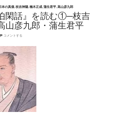
日本の真価
,
枝吉神陽
,
楠木正成
,
蒲生君平
,
高山彦九郎
伯閑話』を読む①─枝吉
高山彦九郎・蒲生君平
コメントする