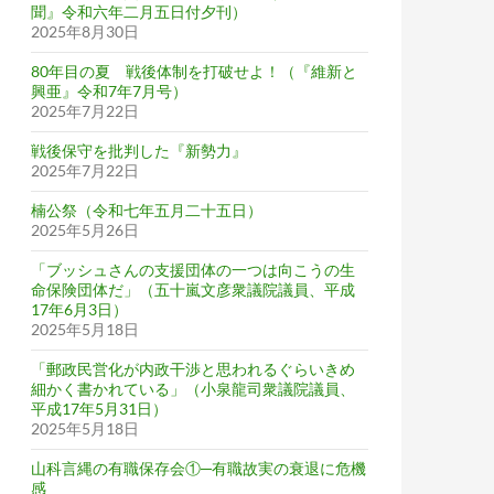
聞』令和六年二月五日付夕刊）
2025年8月30日
80年目の夏 戦後体制を打破せよ！（『維新と
興亜』令和7年7月号）
2025年7月22日
戦後保守を批判した『新勢力』
2025年7月22日
楠公祭（令和七年五月二十五日）
2025年5月26日
「ブッシュさんの支援団体の一つは向こうの生
命保険団体だ」（五十嵐文彦衆議院議員、平成
17年6月3日）
2025年5月18日
「郵政民営化が内政干渉と思われるぐらいきめ
細かく書かれている」（小泉龍司衆議院議員、
平成17年5月31日）
2025年5月18日
山科言縄の有職保存会①─有職故実の衰退に危機
感