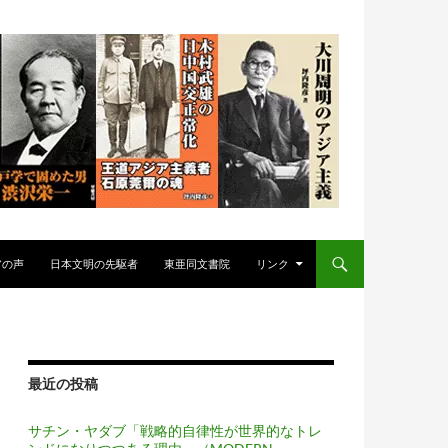
アの声
日本文明の先駆者
東亜同文書院
リンク
最近の投稿
サチン・ヤダブ「戦略的自律性が世界的なトレ