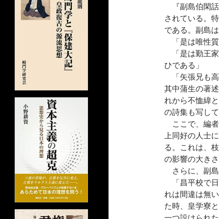
『副島伯閑話
されている。特
である。副島は
「是は唯性質
「是は勤王家
ひである」
「矢張兄も高
其中蒲生の著述
れから不恤緯と
の詩集も写して
ここで、編者
上同好の人士に
る。これは、枝
の影響の大きさ
さらに、副島
「昌平校で日
れは間違は無い
た時、皇学寮と
一つ設けられた