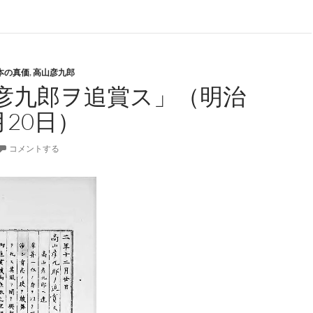
本の真価
,
高山彦九郎
彦九郎ヲ追賞ス」（明治
月20日）
コメントする