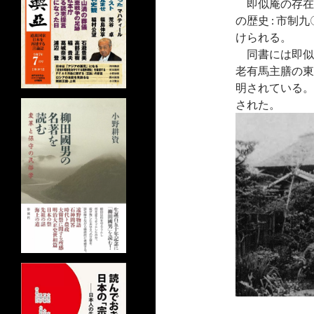
即似庵の存在
の歴史 : 市
けられる。
同書には即似
老有馬主膳の東
明されている。
された。