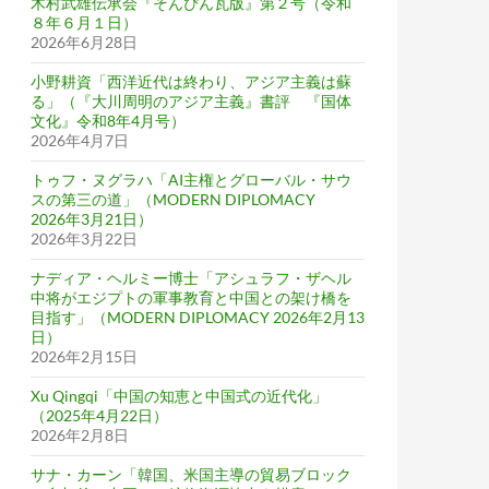
木村武雄伝承会『そんぴん瓦版』第２号（令和
８年６月１日）
2026年6月28日
小野耕資「西洋近代は終わり、アジア主義は蘇
る」（『大川周明のアジア主義』書評 『国体
文化』令和8年4月号）
2026年4月7日
トゥフ・ヌグラハ「AI主権とグローバル・サウ
スの第三の道」（MODERN DIPLOMACY
2026年3月21日）
2026年3月22日
ナディア・ヘルミー博士「アシュラフ・ザヘル
中将がエジプトの軍事教育と中国との架け橋を
目指す」（MODERN DIPLOMACY 2026年2月13
日）
2026年2月15日
Xu Qingqi「中国の知恵と中国式の近代化」
（2025年4月22日）
2026年2月8日
サナ・カーン「韓国、米国主導の貿易ブロック