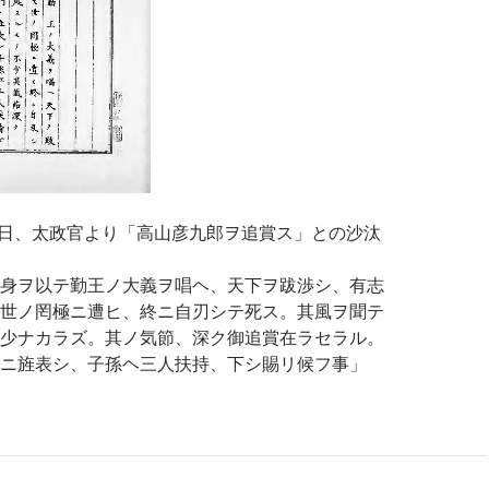
20日、太政官より「高山彦九郎ヲ追賞ス」との沙汰
身ヲ以テ勤王ノ大義ヲ唱ヘ、天下ヲ跋渉シ、有志
世ノ罔極ニ遭ヒ、終ニ自刃シテ死ス。其風ヲ聞テ
少ナカラズ。其ノ気節、深ク御追賞在ラセラル。
ニ旌表シ、子孫ヘ三人扶持、下シ賜リ候フ事」