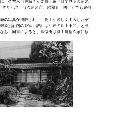
は、久留米市史編さん委員会編『目で見る久留米
制九〇周年記念』（久留米市、昭和五十四年）でも裏付
庵の写真が掲載され、「高山が親しく出入した家
櫛原別荘内の茶室。設計は江戸の川上不白」と説
なお。同書によると、即似庵は篠山町稲次家に移