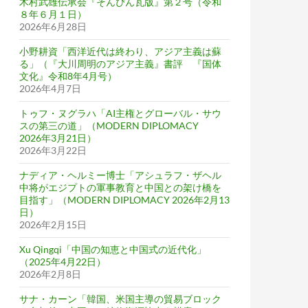
木村武雄伝承会『そんぴん瓦版』第２号（令和
８年６月１日）
2026年6月28日
小野耕資「西洋近代は終わり、アジア主義は蘇
る」（『大川周明のアジア主義』書評 『国体
文化』令和8年4月号）
2026年4月7日
トゥフ・ヌグラハ「AI主権とグローバル・サウ
スの第三の道」（MODERN DIPLOMACY
2026年3月21日）
2026年3月22日
ナディア・ヘルミー博士「アシュラフ・ザヘル
中将がエジプトの軍事教育と中国との架け橋を
目指す」（MODERN DIPLOMACY 2026年2月13
日）
2026年2月15日
Xu Qingqi「中国の知恵と中国式の近代化」
（2025年4月22日）
2026年2月8日
サナ・カーン「韓国、米国主導の貿易ブロック