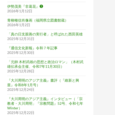
伊勢茂美『非葛花』❶
2026年1月12日
青柳種信肖像画（福岡県立図書館蔵）
2026年1月2日
「真の日支親善の実行者」と呼ばれた西田英雄
2025年12月31日
『通信文化新報』令和７年記事
2025年12月30日
「元帥 木村武雄の思想と政治ロマン」（木村武
雄伝承会主催、令和7年11月30日）
2025年12月28日
『大川周明のアジア主義』書評（『維新と興
亜』令和8年1月号）
2025年12月24日
『大川周明のアジア主義』インタビュー（「宗
教者・大川周明」『宗教問題』52号、令和七年
Winter）
2025年12月22日