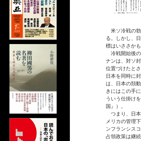
米ソ冷戦の勃
る。しかし、日
標はいささかも
冷戦開始後の
ナンは、対ソ封
位置づけたとさ
日本を同時に封
は、日本の頚動
きにはこの手に
ういう仕掛けを
国』）。
つまり、日本
メリカの管理下
ンフランシスコ
占領政策は継続