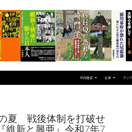
坪内隆彦
近著
アジ
目の夏 戦後体制を打破せ
『維新と興亜』令和7年7