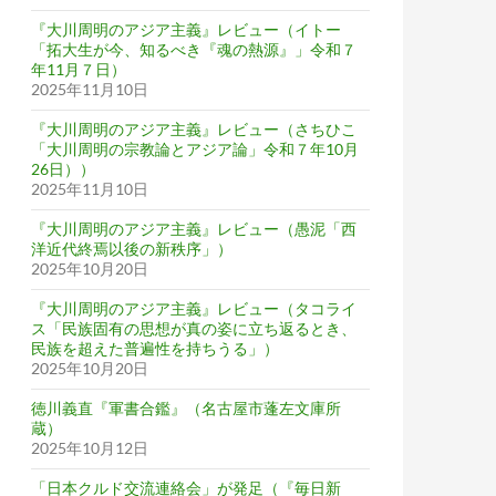
『大川周明のアジア主義』レビュー（イトー
「拓大生が今、知るべき『魂の熱源』」令和７
年11月７日）
2025年11月10日
『大川周明のアジア主義』レビュー（さちひこ
「大川周明の宗教論とアジア論」令和７年10月
26日））
2025年11月10日
『大川周明のアジア主義』レビュー（愚泥「西
洋近代終焉以後の新秩序」）
2025年10月20日
『大川周明のアジア主義』レビュー（タコライ
ス「民族固有の思想が真の姿に立ち返るとき、
民族を超えた普遍性を持ちうる」）
2025年10月20日
徳川義直『軍書合鑑』（名古屋市蓬左文庫所
蔵）
2025年10月12日
「日本クルド交流連絡会」が発足（『毎日新