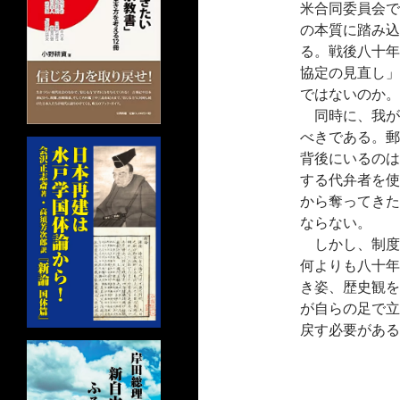
米合同委員会で
の本質に踏み込
る。戦後八十年
協定の見直し」
ではないのか。
同時に、我が
べきである。郵
背後にいるのは
する代弁者を使
から奪ってきた
ならない。
しかし、制度
何よりも八十年
き姿、歴史観を
が自らの足で立
戻す必要がある