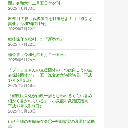
聞』令和六年二月五日付夕刊）
2025年8月30日
80年目の夏 戦後体制を打破せよ！（『維新と
興亜』令和7年7月号）
2025年7月22日
戦後保守を批判した『新勢力』
2025年7月22日
楠公祭（令和七年五月二十五日）
2025年5月26日
「ブッシュさんの支援団体の一つは向こうの生
命保険団体だ」（五十嵐文彦衆議院議員、平成
17年6月3日）
2025年5月18日
「郵政民営化が内政干渉と思われるぐらいきめ
細かく書かれている」（小泉龍司衆議院議員、
平成17年5月31日）
2025年5月18日
山科言縄の有職保存会①─有職故実の衰退に危機
感