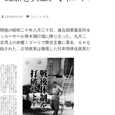
TSUBOUCHI
コメントする
間後の昭和二十年八月三十日、連合国軍最高司令
ッカーサーが厚木飛行場に降り立った。九月二
京湾上の米艦ミズーリで降伏文書に署名、ＧＨＱ
始された。占領政策は徹底した日本弱体化政策だ