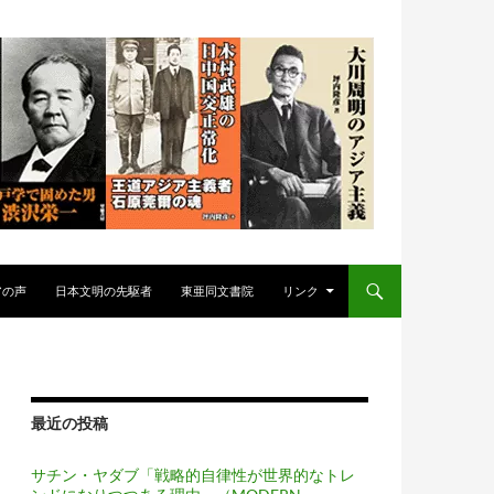
アの声
日本文明の先駆者
東亜同文書院
リンク
最近の投稿
サチン・ヤダブ「戦略的自律性が世界的なトレ