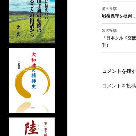
投
前の投稿
稿
戦後保守を批判し
ナ
次の投稿
ビ
「日本クルド交流
刊）
ゲ
ー
シ
コメントを残す
ョ
コメントを投稿
ン