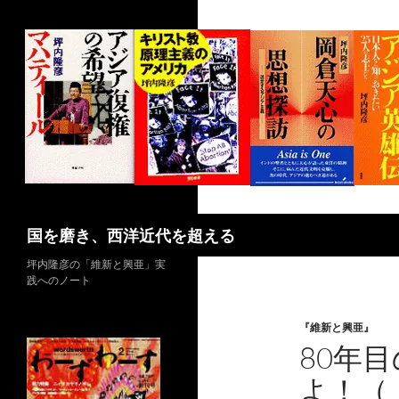
コ
ン
テ
ン
ツ
へ
ス
キ
ッ
プ
検
国を磨き、西洋近代を超える
索
坪内隆彦の「維新と興亜」実
践へのノート
『維新と興亜』
80年
よ！（