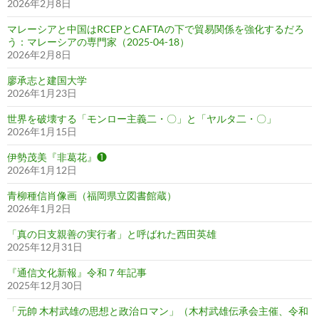
2026年2月8日
マレーシアと中国はRCEPとCAFTAの下で貿易関係を強化するだろ
う：マレーシアの専門家（2025-04-18）
2026年2月8日
廖承志と建国大学
2026年1月23日
世界を破壊する「モンロー主義二・〇」と「ヤルタ二・〇」
2026年1月15日
伊勢茂美『非葛花』❶
2026年1月12日
青柳種信肖像画（福岡県立図書館蔵）
2026年1月2日
「真の日支親善の実行者」と呼ばれた西田英雄
2025年12月31日
『通信文化新報』令和７年記事
2025年12月30日
「元帥 木村武雄の思想と政治ロマン」（木村武雄伝承会主催、令和