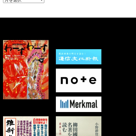
ー
カ
イ
ブ