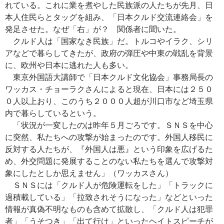
れている。これに業を煮やした民族派の人たちが先月、日
本人住民らとタッグを組み、「日本クルド交流連絡会」を
発足させた。なぜ「右」が？ 関係者に聞いた。
クルド人は「国家なき民族」だ。トルコやイラク、シリ
アなどで暮らしてきたが、政府の弾圧や中東の戦乱を背景
に、欧州や日本に逃れた人も多い。
東京外国語大講師で「日本クルド文化協会」事務局長の
ワッカス・チョーラクさんによると現在、日本には２５０
０人以上おり、このうち２０００人超が川口市など埼玉県
内で暮らしているという。
「状況が一変したのは昨年５月ごろです。ＳＮＳを中心
に突然、私たちへの攻撃が始まったのです。外国人移民に
反対する人たちが、『外国人は悪』という印象を広げるた
め、外交問題に発展することのない私たちを選んで攻撃対
象にしたとしか思えません」（ワッカスさん）
ＳＮＳには「クルド人が危険運転をした」「トラックに
過積載している」「拉致されそうになった」などといった
情報が真偽不明なものも含めて拡散し、「クルド人は犯罪
者」「うそつき」「出て行け」といったヘイトスピーチが