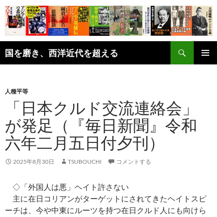
コ
ン
テ
ン
検
ツ
国を磨き、西洋近代を超える
索
へ
メインメ
ス
ニュー
キ
人種平等
ッ
「日本クルド交流連絡会」
プ
が発足（『毎日新聞』令和
六年二月五日付夕刊）
2025年8月30日
TSUBOUCHI
コメントする
◇「外国人は悪」ヘイト許さない
主に在日コリアンがターゲットにされてきたヘイトスピ
ーチは、今や中東にルーツを持つ在日クルド人にも向けら