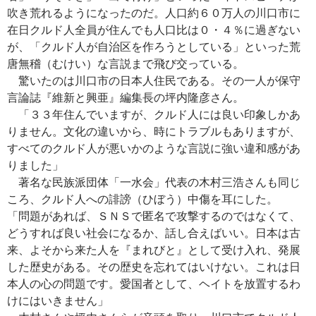
吹き荒れるようになったのだ。人口約６０万人の川口市に
在日クルド人全員が住んでも人口比は０・４％に過ぎない
が、「クルド人が自治区を作ろうとしている」といった荒
唐無稽（むけい）な言説まで飛び交っている。
驚いたのは川口市の日本人住民である。その一人が保守
言論誌『維新と興亜』編集長の坪内隆彦さん。
「３３年住んでいますが、クルド人には良い印象しかあ
りません。文化の違いから、時にトラブルもありますが、
すべてのクルド人が悪いかのような言説に強い違和感があ
りました」
著名な民族派団体「一水会」代表の木村三浩さんも同じ
ころ、クルド人への誹謗（ひぼう）中傷を耳にした。
「問題があれば、ＳＮＳで匿名で攻撃するのではなくて、
どうすれば良い社会になるか、話し合えばいい。日本は古
来、よそから来た人を『まれびと』として受け入れ、発展
した歴史がある。その歴史を忘れてはいけない。これは日
本人の心の問題です。愛国者として、ヘイトを放置するわ
けにはいきません」