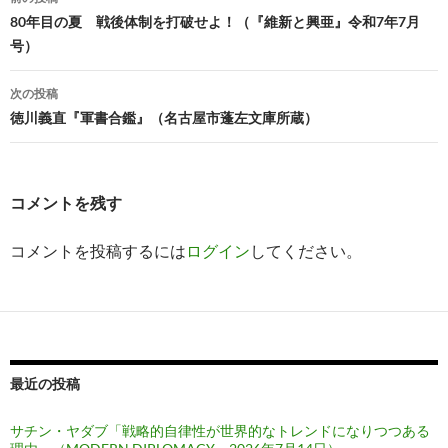
稿
80年目の夏 戦後体制を打破せよ！（『維新と興亜』令和7年7月
号）
ナ
ビ
次の投稿
徳川義直『軍書合鑑』（名古屋市蓬左文庫所蔵）
ゲ
ー
シ
コメントを残す
ョ
コメントを投稿するには
ログイン
してください。
ン
最近の投稿
サチン・ヤダブ「戦略的自律性が世界的なトレンドになりつつある