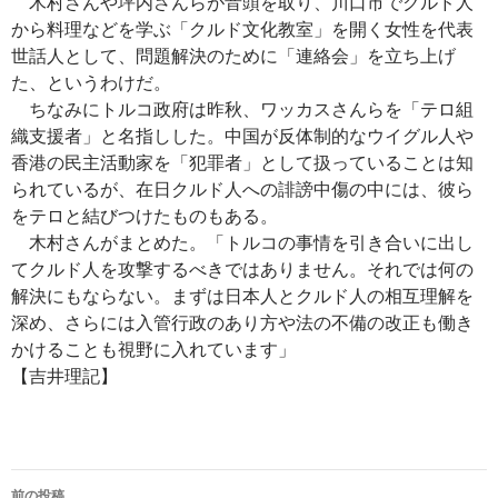
木村さんや坪内さんらが音頭を取り、川口市でクルド人
から料理などを学ぶ「クルド文化教室」を開く女性を代表
世話人として、問題解決のために「連絡会」を立ち上げ
た、というわけだ。
ちなみにトルコ政府は昨秋、ワッカスさんらを「テロ組
織支援者」と名指しした。中国が反体制的なウイグル人や
香港の民主活動家を「犯罪者」として扱っていることは知
られているが、在日クルド人への誹謗中傷の中には、彼ら
をテロと結びつけたものもある。
木村さんがまとめた。「トルコの事情を引き合いに出し
てクルド人を攻撃するべきではありません。それでは何の
解決にもならない。まずは日本人とクルド人の相互理解を
深め、さらには入管行政のあり方や法の不備の改正も働き
かけることも視野に入れています」
【吉井理記】
投
前の投稿