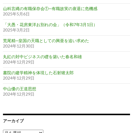
山科言縄の有職保存会①─有職故実の衰退に危機感
2025年5月6日
「大愚・花房東洋お別れの会」（令和7年3月1日）
2025年3月2日
荒尾精─皇国の天職としての興亜を追い求めた
2024年12月30日
丸紅の対中ビジネスの礎を築いた春名和雄
2024年12月29日
書院の建学精神を体現した石射猪太郎
2024年12月29日
中山優の王道思想
2024年12月29日
アーカイブ
ア