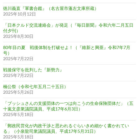
徳川義直『軍書合鑑』（名古屋市蓬左文庫所蔵）
2025年10月12日
「日本クルド交流連絡会」が発足（『毎日新聞』令和六年二月五日
付夕刊）
2025年8月30日
80年目の夏 戦後体制を打破せよ！（『維新と興亜』令和7年7月
号）
2025年7月22日
戦後保守を批判した『新勢力』
2025年7月22日
楠公祭（令和七年五月二十五日）
2025年5月26日
「ブッシュさんの支援団体の一つは向こうの生命保険団体だ」（五
十嵐文彦衆議院議員、平成17年6月3日）
2025年5月18日
「郵政民営化が内政干渉と思われるぐらいきめ細かく書かれてい
る」（小泉龍司衆議院議員、平成17年5月31日）
2025年5月18日