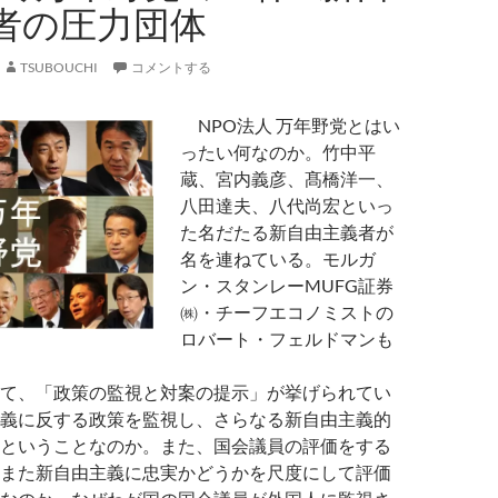
者の圧力団体
TSUBOUCHI
コメントする
NPO法人 万年野党とはい
ったい何なのか。竹中平
蔵、宮内義彦、髙橋洋一、
八田達夫、八代尚宏といっ
た名だたる新自由主義者が
名を連ねている。モルガ
ン・スタンレーMUFG証券
㈱・チーフエコノミストの
ロバート・フェルドマンも
て、「政策の監視と対案の提示」が挙げられてい
義に反する政策を監視し、さらなる新自由主義的
ということなのか。また、国会議員の評価をする
また新自由主義に忠実かどうかを尺度にして評価