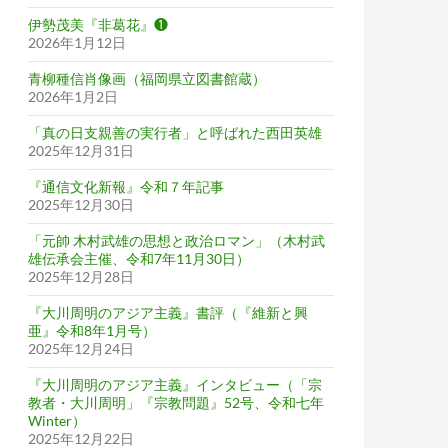
伊勢茂美『非葛花』❶
2026年1月12日
青柳種信肖像画（福岡県立図書館蔵）
2026年1月2日
「真の日支親善の実行者」と呼ばれた西田英雄
2025年12月31日
『通信文化新報』令和７年記事
2025年12月30日
「元帥 木村武雄の思想と政治ロマン」（木村武
雄伝承会主催、令和7年11月30日）
2025年12月28日
『大川周明のアジア主義』書評（『維新と興
亜』令和8年1月号）
2025年12月24日
『大川周明のアジア主義』インタビュー（「宗
教者・大川周明」『宗教問題』52号、令和七年
Winter）
2025年12月22日