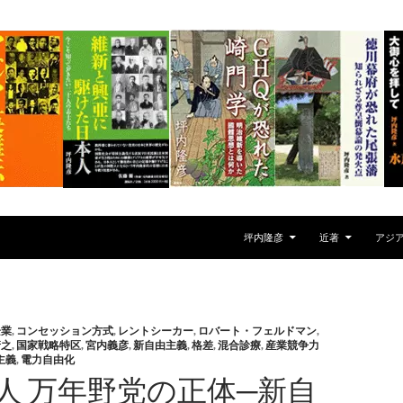
坪内隆彦
近著
アジ
企業
,
コンセッション方式
,
レントシーカー
,
ロバート・フェルドマン
,
靖之
,
国家戦略特区
,
宮内義彦
,
新自由主義
,
格差
,
混合診療
,
産業競争力
主義
,
電力自由化
法人 万年野党の正体─新自