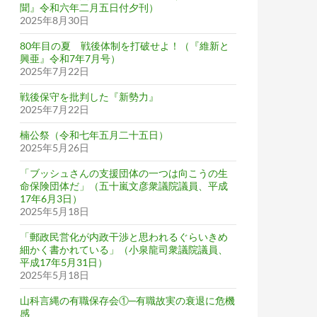
聞』令和六年二月五日付夕刊）
2025年8月30日
80年目の夏 戦後体制を打破せよ！（『維新と
興亜』令和7年7月号）
2025年7月22日
戦後保守を批判した『新勢力』
2025年7月22日
楠公祭（令和七年五月二十五日）
2025年5月26日
「ブッシュさんの支援団体の一つは向こうの生
命保険団体だ」（五十嵐文彦衆議院議員、平成
17年6月3日）
2025年5月18日
「郵政民営化が内政干渉と思われるぐらいきめ
細かく書かれている」（小泉龍司衆議院議員、
平成17年5月31日）
2025年5月18日
山科言縄の有職保存会①─有職故実の衰退に危機
感