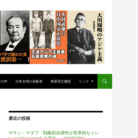
アの声
日本文明の先駆者
東亜同文書院
リンク
最近の投稿
サチン・ヤダブ「戦略的自律性が世界的なトレ