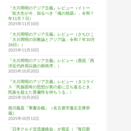
『大川周明のアジア主義』レビュー（イトー
「拓大生が今、知るべき『魂の熱源』」令和７
年11月７日）
2025年11月10日
『大川周明のアジア主義』レビュー（さちひこ
「大川周明の宗教論とアジア論」令和７年10月
26日））
2025年11月10日
『大川周明のアジア主義』レビュー（愚泥「西
洋近代終焉以後の新秩序」）
2025年10月20日
『大川周明のアジア主義』レビュー（タコライ
ス「民族固有の思想が真の姿に立ち返るとき、
民族を超えた普遍性を持ちうる」）
2025年10月20日
徳川義直『軍書合鑑』（名古屋市蓬左文庫所
蔵）
2025年10月12日
「日本クルド交流連絡会」が発足（『毎日新