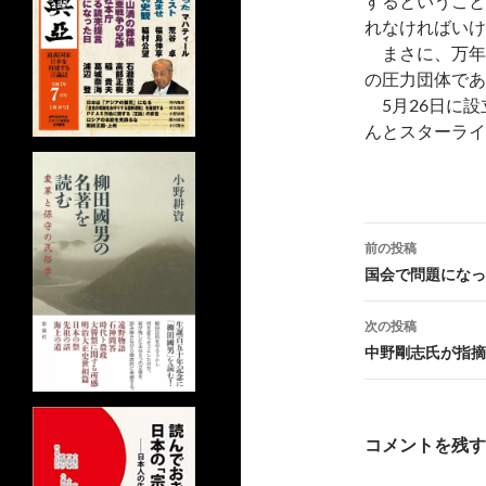
するということ
れなければいけ
まさに、万年
の圧力団体であ
5月26日に設
んとスターライ
投
前の投稿
稿
国会で問題になっ
ナ
次の投稿
ビ
中野剛志氏が指摘
ゲ
ー
コメントを残す
シ