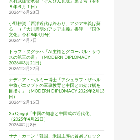
木村武雄伝承会『そんぴん瓦版』第２号（令和
８年６月１日）
2026年6月28日
小野耕資「西洋近代は終わり、アジア主義は蘇
る」（『大川周明のアジア主義』書評 『国体
文化』令和8年4月号）
2026年4月7日
トゥフ・ヌグラハ「AI主権とグローバル・サウ
スの第三の道」（MODERN DIPLOMACY
2026年3月21日）
2026年3月22日
ナディア・ヘルミー博士「アシュラフ・ザヘル
中将がエジプトの軍事教育と中国との架け橋を
目指す」（MODERN DIPLOMACY 2026年2月13
日）
2026年2月15日
Xu Qingqi「中国の知恵と中国式の近代化」
（2025年4月22日）
2026年2月8日
サナ・カーン「韓国、米国主導の貿易ブロック