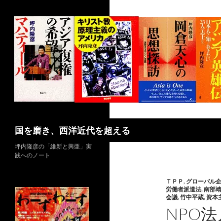
コ
ン
テ
ン
ツ
へ
ス
キ
ッ
プ
検
国を磨き、西洋近代を超える
索
坪内隆彦の「維新と興亜」実
践へのノート
ＴＰＰ
,
グローバル
労働者派遣法
,
南部
会議
,
竹中平蔵
,
資本
NPO