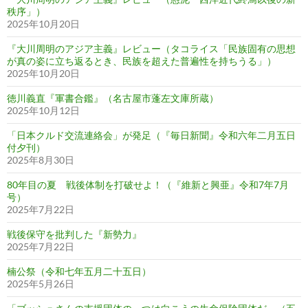
秩序」）
2025年10月20日
『大川周明のアジア主義』レビュー（タコライス「民族固有の思想
が真の姿に立ち返るとき、民族を超えた普遍性を持ちうる」）
2025年10月20日
徳川義直『軍書合鑑』（名古屋市蓬左文庫所蔵）
2025年10月12日
「日本クルド交流連絡会」が発足（『毎日新聞』令和六年二月五日
付夕刊）
2025年8月30日
80年目の夏 戦後体制を打破せよ！（『維新と興亜』令和7年7月
号）
2025年7月22日
戦後保守を批判した『新勢力』
2025年7月22日
楠公祭（令和七年五月二十五日）
2025年5月26日