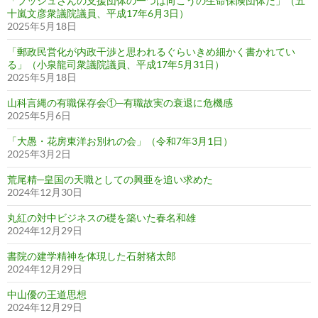
「ブッシュさんの支援団体の一つは向こうの生命保険団体だ」（五
十嵐文彦衆議院議員、平成17年6月3日）
2025年5月18日
「郵政民営化が内政干渉と思われるぐらいきめ細かく書かれてい
る」（小泉龍司衆議院議員、平成17年5月31日）
2025年5月18日
山科言縄の有職保存会①─有職故実の衰退に危機感
2025年5月6日
「大愚・花房東洋お別れの会」（令和7年3月1日）
2025年3月2日
荒尾精─皇国の天職としての興亜を追い求めた
2024年12月30日
丸紅の対中ビジネスの礎を築いた春名和雄
2024年12月29日
書院の建学精神を体現した石射猪太郎
2024年12月29日
中山優の王道思想
2024年12月29日