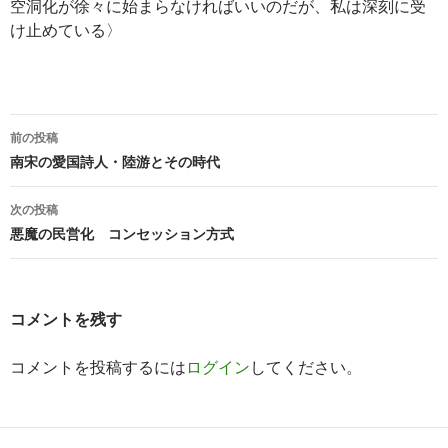
空洞化が徐々に始まらなければいいのだが、私は深刻に受
け止めている〉
投
前の投稿
稿
南宋の愛国詩人・陸游とその時代
ナ
次の投稿
ビ
悪魔の民営化 コンセッション方式
ゲ
ー
コメントを残す
シ
コメントを投稿するには
ログイン
してください。
ョ
ン