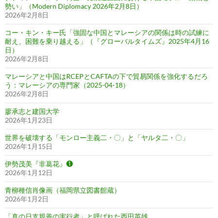
勢い」（Modern Diplomacy 2026年2月8日）
2026年2月8日
コー・キン・キー氏「強固な中国とマレーシアの関係は時の試練に
耐え、困難を乗り越える」（『グローバルタイムズ』2025年4月16
日）
2026年2月8日
マレーシアと中国はRCEPとCAFTAの下で貿易関係を強化するだろ
う：マレーシアの専門家（2025-04-18）
2026年2月8日
廖承志と建国大学
2026年1月23日
世界を破壊する「モンロー主義二・〇」と「ヤルタ二・〇」
2026年1月15日
伊勢茂美『非葛花』❶
2026年1月12日
青柳種信肖像画（福岡県立図書館蔵）
2026年1月2日
「真の日支親善の実行者」と呼ばれた西田英雄