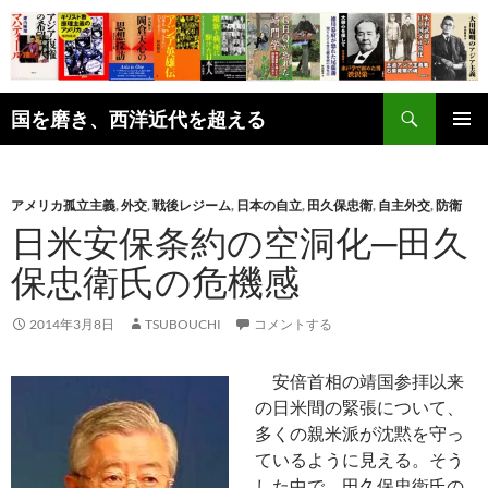
コ
ン
テ
ン
検
ツ
国を磨き、西洋近代を超える
索
へ
メインメ
ス
ニュー
キ
アメリカ孤立主義
,
外交
,
戦後レジーム
,
日本の自立
,
田久保忠衛
,
自主外交
,
防衛
ッ
日米安保条約の空洞化─田久
プ
保忠衛氏の危機感
2014年3月8日
TSUBOUCHI
コメントする
安倍首相の靖国参拝以来
の日米間の緊張について、
多くの親米派が沈黙を守っ
ているように見える。そう
した中で、田久保忠衛氏の