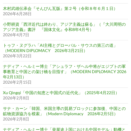
木村武雄伝承会『そんぴん瓦版』第２号（令和８年６月１日）
2026年6月28日
小野耕資「西洋近代は終わり、アジア主義は蘇る」（『大川周明の
アジア主義』書評 『国体文化』令和8年4月号）
2026年4月7日
トゥフ・ヌグラハ「AI主権とグローバル・サウスの第三の道」
（MODERN DIPLOMACY 2026年3月21日）
2026年3月22日
ナディア・ヘルミー博士「アシュラフ・ザヘル中将がエジプトの軍
事教育と中国との架け橋を目指す」（MODERN DIPLOMACY 2026
年2月13日）
2026年2月15日
Xu Qingqi「中国の知恵と中国式の近代化」（2025年4月22日）
2026年2月8日
サナ・カーン「韓国、米国主導の貿易ブロックに参加後、中国との
鉱物資源協力を模索」（Modern Diplomacy 2026年2月5日）
2026年2月8日
ナディア・ヘルミー博士「発展途上国における中国モデル：動機と