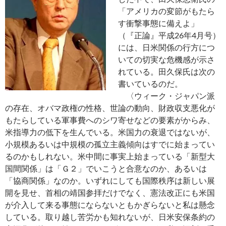
「アメリカの変節がもたら
す衝撃事態に備えよ」
（『正論』平成26年4月号）
には、日米関係の行方につ
いての切実な危機感が示さ
れている。田久保氏は次の
書いているのだ。
〈ウィーク・ジャパン派
の存在、オバマ政権の性格、世論の動向、財政収支悪化が
もたらしている軍事費へのシワ寄せなどの要素がからみ、
米指導力の低下を生んでいる。米国力の衰退ではないが、
小規模あるいは中規模の孤立主義傾向はすでに始まってい
るのかもしれない。米中間に事実上始まっている「新型大
国間関係」は「Ｇ２」でいこうと合意なのか、あるいは
「協商関係」なのか。いずれにしても国際秩序は新しい展
開を見せ、首相の靖国参拝だけでなく、憲法改正にも米国
が介入して来る事態にならないともかぎらないと私は懸念
している。取り越し苦労かも知れないが、日米安保条約の