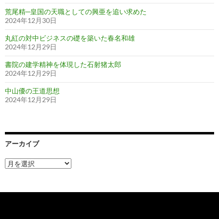
荒尾精─皇国の天職としての興亜を追い求めた
2024年12月30日
丸紅の対中ビジネスの礎を築いた春名和雄
2024年12月29日
書院の建学精神を体現した石射猪太郎
2024年12月29日
中山優の王道思想
2024年12月29日
アーカイブ
ア
ー
カ
イ
ブ