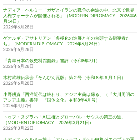
ナディア・ヘルミー「ガザとイランの戦争の余波の中、北京で世界
人権フォーラムが開催される」（MODERN DIPLOMACY 2026年6
月14日）
2026年6月28日
ゲオルギ・アサトリアン「多極化の進展とその台頭する指導者た
ち」（MODERN DIPLOMACY 2026年6月24日）
2026年6月28日
『青年日本の歌史料館図録』書評（令和8年7月）
2026年6月28日
木村武雄伝承会『そんぴん瓦版』第２号（令和８年６月１日）
2026年6月28日
小野耕資「西洋近代は終わり、アジア主義は蘇る」（『大川周明の
アジア主義』書評 『国体文化』令和8年4月号）
2026年4月7日
トゥフ・ヌグラハ「AI主権とグローバル・サウスの第三の道」
（MODERN DIPLOMACY 2026年3月21日）
2026年3月22日
ナディア・ヘルミー博士「アシュラフ・ザヘル中将がエジプトの軍