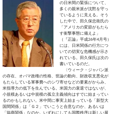
の日米間の緊張について、
多くの親米派が沈黙を守っ
ているように見える。そう
した中で、田久保忠衛氏の
「アメリカの変節がもたら
す衝撃事態に備えよ」
（『正論』平成26年4月号）
には、日米関係の行方につ
いての切実な危機感が示さ
れている。田久保氏は次の
書いているのだ。
〈ウィーク・ジャパン派
の存在、オバマ政権の性格、世論の動向、財政収支悪化が
もたらしている軍事費へのシワ寄せなどの要素がからみ、
米指導力の低下を生んでいる。米国力の衰退ではないが、
小規模あるいは中規模の孤立主義傾向はすでに始まってい
るのかもしれない。米中間に事実上始まっている「新型大
国間関係」は「Ｇ２」でいこうと合意なのか、あるいは
「協商関係」なのか。いずれにしても国際秩序は新しい展