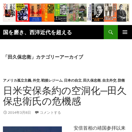
コ
ン
テ
ン
検
ツ
国を磨き、西洋近代を超える
索
へ
メインメ
ス
ニュー
キ
「田久保忠衛」カテゴリーアーカイブ
ッ
プ
アメリカ孤立主義
,
外交
,
戦後レジーム
,
日本の自立
,
田久保忠衛
,
自主外交
,
防衛
日米安保条約の空洞化─田久
保忠衛氏の危機感
2014年3月8日
コメントする
安倍首相の靖国参拝以来