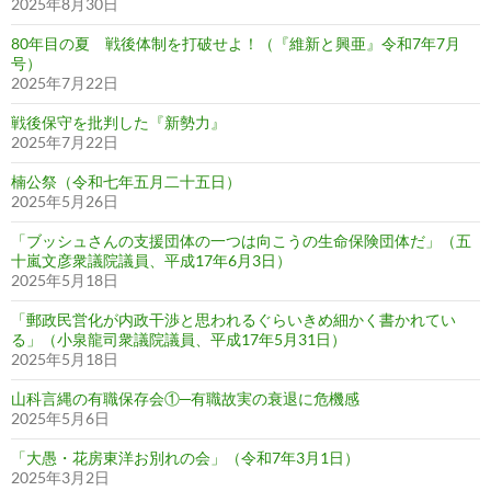
2025年8月30日
80年目の夏 戦後体制を打破せよ！（『維新と興亜』令和7年7月
号）
2025年7月22日
戦後保守を批判した『新勢力』
2025年7月22日
楠公祭（令和七年五月二十五日）
2025年5月26日
「ブッシュさんの支援団体の一つは向こうの生命保険団体だ」（五
十嵐文彦衆議院議員、平成17年6月3日）
2025年5月18日
「郵政民営化が内政干渉と思われるぐらいきめ細かく書かれてい
る」（小泉龍司衆議院議員、平成17年5月31日）
2025年5月18日
山科言縄の有職保存会①─有職故実の衰退に危機感
2025年5月6日
「大愚・花房東洋お別れの会」（令和7年3月1日）
2025年3月2日