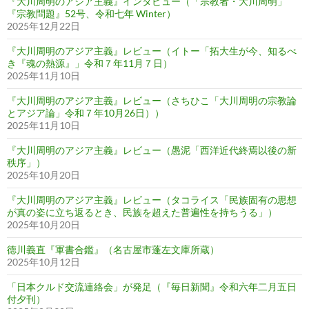
『大川周明のアジア主義』インタビュー（「宗教者・大川周明」
『宗教問題』52号、令和七年 Winter）
2025年12月22日
『大川周明のアジア主義』レビュー（イトー「拓大生が今、知るべ
き『魂の熱源』」令和７年11月７日）
2025年11月10日
『大川周明のアジア主義』レビュー（さちひこ「大川周明の宗教論
とアジア論」令和７年10月26日））
2025年11月10日
『大川周明のアジア主義』レビュー（愚泥「西洋近代終焉以後の新
秩序」）
2025年10月20日
『大川周明のアジア主義』レビュー（タコライス「民族固有の思想
が真の姿に立ち返るとき、民族を超えた普遍性を持ちうる」）
2025年10月20日
徳川義直『軍書合鑑』（名古屋市蓬左文庫所蔵）
2025年10月12日
「日本クルド交流連絡会」が発足（『毎日新聞』令和六年二月五日
付夕刊）