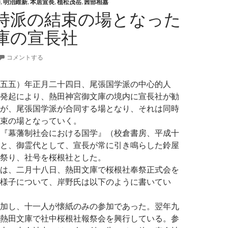
勝
,
明治維新
,
本居宣長
,
植松茂岳
,
茜部相嘉
持派の結束の場となった
庫の宣長社
コメントする
五五）年正月二十四日、尾張国学派の中心的人
発起により、熱田神宮御文庫の境内に宣長社が勧
が、尾張国学派が合同する場となり、それは同時
束の場となっていく。
『幕藩制社会における国学』（校倉書房、平成十
と、御霊代として、宣長が常に引き鳴らした鈴屋
祭り、社号を桜根社とした。
は、二月十八日、熱田文庫で桜根社奉祭正式会を
様子について、岸野氏は以下のように書いてい
加し、十一人が懐紙のみの参加であった。翌年九
熱田文庫で社中桜根社報祭会を興行している。参