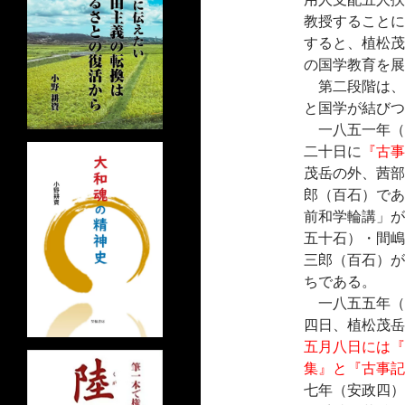
教授することに
すると、植松茂
の国学教育を展
第二段階は、
と国学が結びつ
一八五一年（
二十日に
『古事
茂岳の外、茜部
郎（百石）であ
前和学輪講」が
五十石）・間嶋
三郎（百石）が
ちである。
一八五五年（
四日、植松茂岳
五月八日には『
集』と『古事記
七年（安政四）