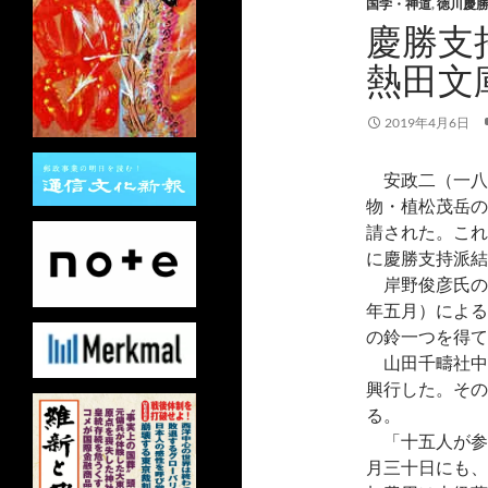
国学・神道
,
徳川慶
慶勝支
熱田文
2019年4月6日
安政二（一八
物・植松茂岳の
請された。これ
に慶勝支持派結
岸野俊彦氏の
年五月）による
の鈴一つを得て
山田千疇社中
興行した。その
る。
「十五人が参
月三十日にも、