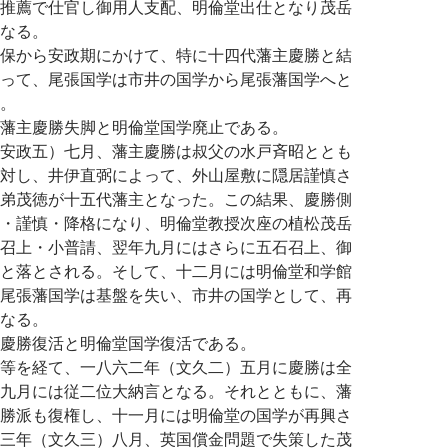
推薦で仕官し御用人支配、明倫堂出仕となり茂岳
なる。
保から安政期にかけて、特に十四代藩主慶勝と結
って、尾張国学は市井の国学から尾張藩国学へと
。
藩主慶勝失脚と明倫堂国学廃止である。
安政五）七月、藩主慶勝は叔父の水戸斉昭ととも
対し、井伊直弼によって、外山屋敷に隠居謹慎さ
弟茂徳が十五代藩主となった。この結果、慶勝側
・謹慎・降格になり、明倫堂教授次座の植松茂岳
召上・小普請、翌年九月にはさらに五石召上、御
と落とされる。そして、十二月には明倫堂和学館
尾張藩国学は基盤を失い、市井の国学として、再
なる。
慶勝復活と明倫堂国学復活である。
等を経て、一八六二年（文久二）五月に慶勝は全
九月には従二位大納言となる。それとともに、藩
勝派も復権し、十一月には明倫堂の国学が再興さ
三年（文久三）八月、英国償金問題で失策した茂