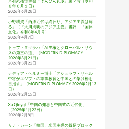
木村武雄伝承会『そんぴん瓦版』第２号（令和
８年６月１日）
2026年6月28日
小野耕資「西洋近代は終わり、アジア主義は蘇
る」（『大川周明のアジア主義』書評 『国体
文化』令和8年4月号）
2026年4月7日
トゥフ・ヌグラハ「AI主権とグローバル・サウ
スの第三の道」（MODERN DIPLOMACY
2026年3月21日）
2026年3月22日
ナディア・ヘルミー博士「アシュラフ・ザヘル
中将がエジプトの軍事教育と中国との架け橋を
目指す」（MODERN DIPLOMACY 2026年2月13
日）
2026年2月15日
Xu Qingqi「中国の知恵と中国式の近代化」
（2025年4月22日）
2026年2月8日
サナ・カーン「韓国、米国主導の貿易ブロック