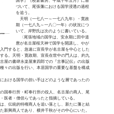
国学』（校倉書房、平成十年五月）に基
づいて、尾張藩における国学浸透の過程
を追う。
天明（一七八一～一七八九年）・寛政
期（一七八九～一八〇一年）の状況につ
いて、岸野氏は次のように書いている。
〈尾張地域の国学は、安永期に田中道
麿が名古屋桜天神で国学を開講し、やが
入門すると、急速に宣長学が名古屋を中心とした
する。天明・寛政期、宣長在世中の門人は、約九
古屋の書肆永楽屋東四郎での『古事記伝』の出版
種々の出版を行い、本居国学の重要な基盤を構成
における国学の担い手はどのような層であったの
の国奉行所・町奉行所の役人、名古屋の商人、尾
・医者・僧侶らであったと指摘している。
は、伝統的特権商人を追い落とし、新たに藩と結
た新興商人であり、横井千秋がその中心にいた。