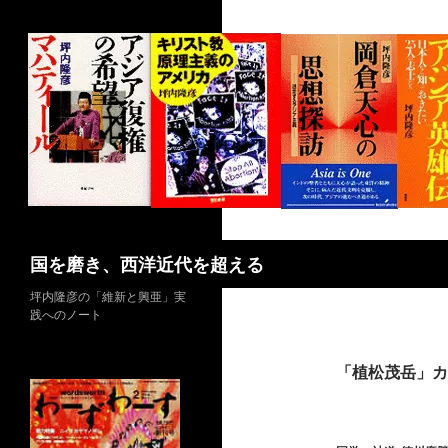
コ
ン
テ
ン
ツ
へ
ス
キ
ッ
プ
検
国を磨き、西洋近代を超える
索
坪内隆彦の「維新と興亜」実
践へのノート
「植松茂岳」カ