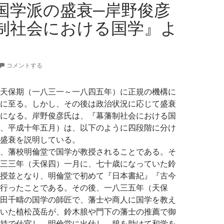
国学派の盛衰─岸野俊彦
制社会における国学』よ
コメントする
天保期（一八三一～一八四五年）に正規の機構に
に至る。しかし、その後は政治状況に応じて盛衰
になる。岸野俊彦氏は、『幕藩制社会における国
、平成十年五月）は、以下のように四段階に分け
盛衰を説明している。
、藩校明倫堂で国学が教授されることである。そ
三三年（天保四）一月に、七十歳になっていた鈴
授並となり、明倫堂で初めて『日本書紀』『古今
行ったことである。その後、一八三五年（天保
田千疇の国学の師匠で、藩士や商人に国学を教え
いた植松茂岳が、鈴木朖や門下の藩士の推薦で御
持で仕官し、明倫堂に出仕し、朖を助けて和学を