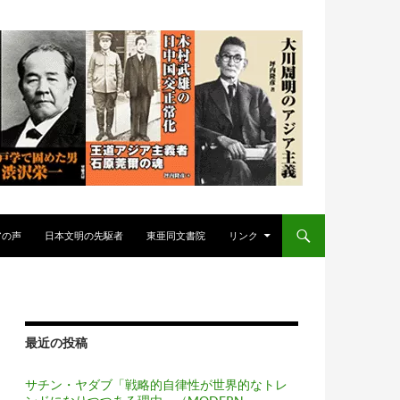
アの声
日本文明の先駆者
東亜同文書院
リンク
最近の投稿
サチン・ヤダブ「戦略的自律性が世界的なトレ