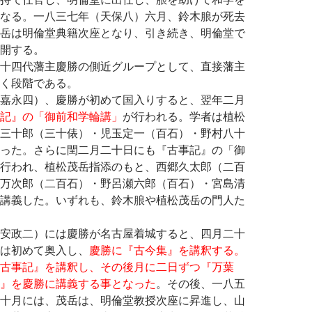
なる。一八三七年（天保八）六月、鈴木朖が死去
岳は明倫堂典籍次座となり、引き続き、明倫堂で
開する。
十四代藩主慶勝の側近グループとして、直接藩主
く段階である。
嘉永四）、慶勝が初めて国入りすると、翌年二月
記』の「御前和学輪講」
が行われる。学者は植松
三十郎（三十俵）・児玉定一（百石）・野村八十
った。さらに閏二月二十日にも『古事記』の「御
行われ、植松茂岳指添のもと、西郷久太郎（二百
万次郎（二百石）・野呂瀬六郎（百石）・宮島清
講義した。いずれも、鈴木朖や植松茂岳の門人た
安政二）には慶勝が名古屋着城すると、四月二十
は初めて奥入し、
慶勝に『古今集』を講釈する。
古事記』を講釈し、その後月に二日ずつ『万葉
』を慶勝に講義する事となった
。その後、一八五
十月には、茂岳は、明倫堂教授次座に昇進し、山