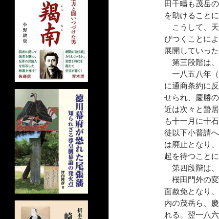
田千疇も茂岳の
を助けることに
こうして、天
びつくことによ
展開していった
第三段階は、
一八五八年（
に通商条約に反
せられ、慶勝の
近は次々と蟄居
も十一月に十石
徒以下小普請へ
は廃止となり、
起を待つことに
第四段階は、
桜田門外の変
面赦免となり、
内の茂岳ら、慶
れる。翌一八六