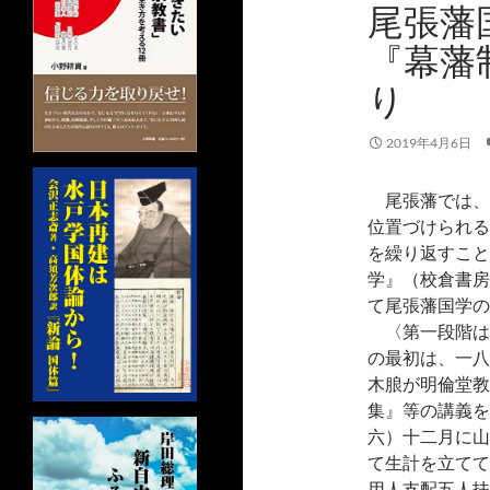
尾張藩
『幕藩
り
2019年4月6日
尾張藩では、
位置づけられる
を繰り返すこと
学』（校倉書房
て尾張藩国学の
〈第一段階は
の最初は、一八
木朖が明倫堂教
集』等の講義を
六）十二月に山
て生計を立てて
用人支配五人扶