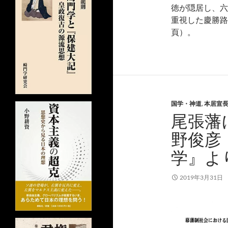
徳が隠居し、六
重視した慶勝路
頁）。
国学・神道
,
本居宣
尾張藩
野俊彦
学』よ
2019年3月31日