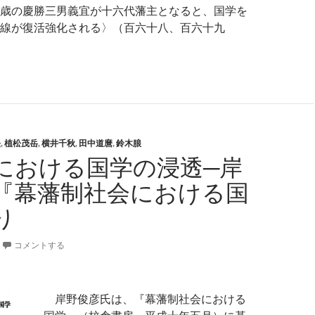
歳の慶勝三男義宜が十六代藩主となると、国学を
線が復活強化される〉（百六十八、百六十九
長
,
植松茂岳
,
横井千秋
,
田中道麿
,
鈴木朖
における国学の浸透─岸
『幕藩制社会における国
り
コメントする
岸野俊彦氏は、『幕藩制社会における