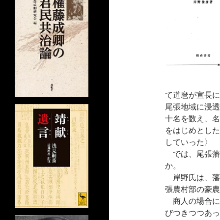
て道麿が宣長に
尾張地域に浸透
十名を数え、名
をはじめとした
していった〉
では、尾張藩
か。
岸野氏は、藩
張農村部の豪農
商人の場合に
びつきつつあっ