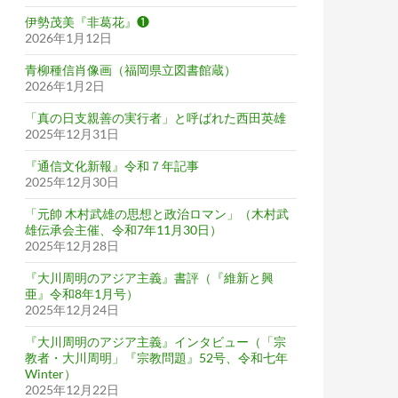
伊勢茂美『非葛花』❶
2026年1月12日
青柳種信肖像画（福岡県立図書館蔵）
2026年1月2日
「真の日支親善の実行者」と呼ばれた西田英雄
2025年12月31日
『通信文化新報』令和７年記事
2025年12月30日
「元帥 木村武雄の思想と政治ロマン」（木村武
雄伝承会主催、令和7年11月30日）
2025年12月28日
『大川周明のアジア主義』書評（『維新と興
亜』令和8年1月号）
2025年12月24日
『大川周明のアジア主義』インタビュー（「宗
教者・大川周明」『宗教問題』52号、令和七年
Winter）
2025年12月22日