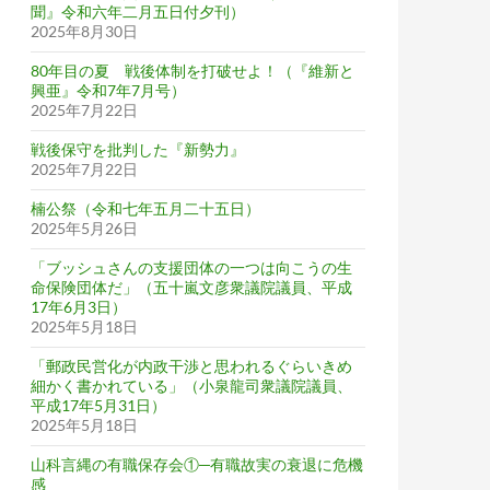
聞』令和六年二月五日付夕刊）
2025年8月30日
80年目の夏 戦後体制を打破せよ！（『維新と
興亜』令和7年7月号）
2025年7月22日
戦後保守を批判した『新勢力』
2025年7月22日
楠公祭（令和七年五月二十五日）
2025年5月26日
「ブッシュさんの支援団体の一つは向こうの生
命保険団体だ」（五十嵐文彦衆議院議員、平成
17年6月3日）
2025年5月18日
「郵政民営化が内政干渉と思われるぐらいきめ
細かく書かれている」（小泉龍司衆議院議員、
平成17年5月31日）
2025年5月18日
山科言縄の有職保存会①─有職故実の衰退に危機
感