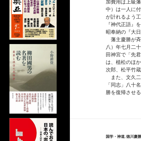
加費用は上級藩
中）は一人に付
が計れるよう工
『神代正語』を
昭奉納の『大日
藩主慶勝が斉
八）年七月二十
田神宮で「先君
は、植松のほか
次郎、松平竹蔵
また、文久二
「同志」八十名
勝を復帰させる
国学・神道
,
徳川慶