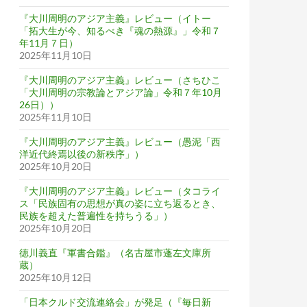
『大川周明のアジア主義』レビュー（イトー
「拓大生が今、知るべき『魂の熱源』」令和７
年11月７日）
2025年11月10日
『大川周明のアジア主義』レビュー（さちひこ
「大川周明の宗教論とアジア論」令和７年10月
26日））
2025年11月10日
『大川周明のアジア主義』レビュー（愚泥「西
洋近代終焉以後の新秩序」）
2025年10月20日
『大川周明のアジア主義』レビュー（タコライ
ス「民族固有の思想が真の姿に立ち返るとき、
民族を超えた普遍性を持ちうる」）
2025年10月20日
徳川義直『軍書合鑑』（名古屋市蓬左文庫所
蔵）
2025年10月12日
「日本クルド交流連絡会」が発足（『毎日新