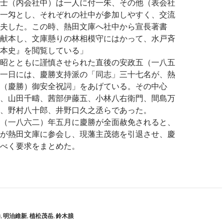
士（内会社中）は一人に付一朱、その他（表会社
一匁とし、それぞれの社中が参加しやすく、交流
夫した。この時、熱田文庫へ社中から宣長著書
献本し、文庫懸りの林相模守にはかって、水戸斉
本史』を閲覧している」
昭とともに謹慎させられた直後の安政五（一八五
一日には、慶勝支持派の「同志」三十七名が、熱
（慶勝）御安全祝詞」をあげている。その中心
、山田千疇、茜部伊藤五、小林八右衛門、間島万
、野村八十郎、井野口久之丞らであった。
（一八六二）年五月に慶勝が全面赦免されると、
が熱田文庫に参会し、現藩主茂徳を引退させ、慶
べく要求をまとめた。
勝
,
明治維新
,
植松茂岳
,
鈴木朖