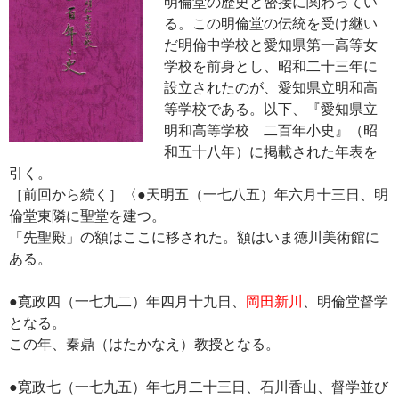
明倫堂の歴史と密接に関わってい
る。この明倫堂の伝統を受け継い
だ明倫中学校と愛知県第一高等女
学校を前身とし、昭和二十三年に
設立されたのが、愛知県立明和高
等学校である。以下、『愛知県立
明和高等学校 二百年小史』（昭
和五十八年）に掲載された年表を
引く。
［前回から続く］〈●天明五（一七八五）年六月十三日、明
倫堂東隣に聖堂を建つ。
「先聖殿」の額はここに移された。額はいま徳川美術館に
ある。
●寛政四（一七九二）年四月十九日、
岡田新川
、明倫堂督学
となる。
この年、秦鼎（はたかなえ）教授となる。
●寛政七（一七九五）年七月二十三日、石川香山、督学並び