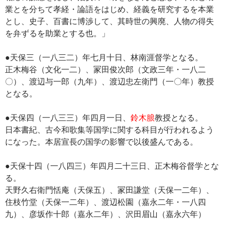
業とを分ちて孝経・論語をはじめ、経義を研究するを本業
とし、史子、百書に博渉して、其時世の興廃、人物の得失
を弁ずるを助業とする也。」
●天保三（一八三二）年七月十日、林南涯督学となる。
正木梅谷（文化一二）、冡田俊次郎（文政三年・一八二
〇）、渡辺与一郎（九年）、渡辺忠左衛門（一〇年）教授
となる。
●天保四（一八三三）年四月一日、
鈴木朖
教授となる。
日本書紀、古今和歌集等国学に関する科目が行われるよう
になった。本居宣長の国学の影響で以後盛んである。
●天保十四（一八四三）年四月二十三日、正木梅谷督学とな
る。
天野久右衛門恬庵（天保五）、冡田謙堂（天保一二年）、
住枝竹堂（天保一二年）、渡辺松園（嘉永二年・一八四
九）、彦坂作十郎（嘉永二年）、沢田眉山（嘉永六年）