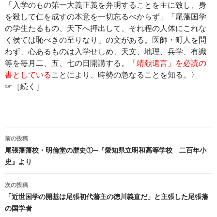
「入学のもの第一大義正義を弁明することを主に致し、身
を殺して仁を成すの本意を一切忘るべからず」「尾藩国学
の学生たるもの、天下へ押出して、それ程の人体にこれな
く侯ては恥べきの至りなり」の文がある。医師・町人を問
わず、心あるものは入学せしめ、天文、地理、兵学、有識
等を毎月二、五、七の日開講する。
「靖献遺言」を必読の
書としている
ことにより、時勢の急なることを知る。〉
☞［続く］
投
前の投稿
稿
尾張藩藩校・明倫堂の歴史①─『愛知県立明和高等学校 二百年小
史』より
ナ
ビ
次の投稿
「近世国学の開基は尾張初代藩主の徳川義直だ」と主張した尾張藩
ゲ
の国学者