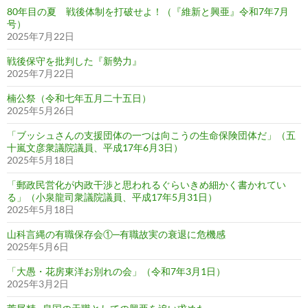
80年目の夏 戦後体制を打破せよ！（『維新と興亜』令和7年7月
号）
2025年7月22日
戦後保守を批判した『新勢力』
2025年7月22日
楠公祭（令和七年五月二十五日）
2025年5月26日
「ブッシュさんの支援団体の一つは向こうの生命保険団体だ」（五
十嵐文彦衆議院議員、平成17年6月3日）
2025年5月18日
「郵政民営化が内政干渉と思われるぐらいきめ細かく書かれてい
る」（小泉龍司衆議院議員、平成17年5月31日）
2025年5月18日
山科言縄の有職保存会①─有職故実の衰退に危機感
2025年5月6日
「大愚・花房東洋お別れの会」（令和7年3月1日）
2025年3月2日