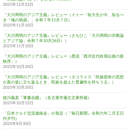
2025年12月22日
『大川周明のアジア主義』レビュー（イトー「拓大生が今、知るべ
き『魂の熱源』」令和７年11月７日）
2025年11月10日
『大川周明のアジア主義』レビュー（さちひこ「大川周明の宗教論
とアジア論」令和７年10月26日））
2025年11月10日
『大川周明のアジア主義』レビュー（愚泥「西洋近代終焉以後の新
秩序」）
2025年10月20日
『大川周明のアジア主義』レビュー（タコライス「民族固有の思想
が真の姿に立ち返るとき、民族を超えた普遍性を持ちうる」）
2025年10月20日
徳川義直『軍書合鑑』（名古屋市蓬左文庫所蔵）
2025年10月12日
「日本クルド交流連絡会」が発足（『毎日新聞』令和六年二月五日
付夕刊）
2025年8月30日