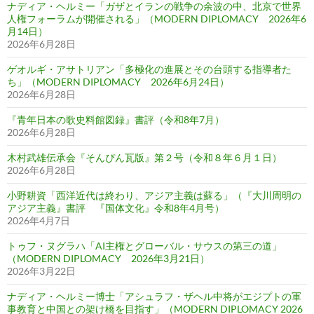
ナディア・ヘルミー「ガザとイランの戦争の余波の中、北京で世界
人権フォーラムが開催される」（MODERN DIPLOMACY 2026年6
月14日）
2026年6月28日
ゲオルギ・アサトリアン「多極化の進展とその台頭する指導者た
ち」（MODERN DIPLOMACY 2026年6月24日）
2026年6月28日
『青年日本の歌史料館図録』書評（令和8年7月）
2026年6月28日
木村武雄伝承会『そんぴん瓦版』第２号（令和８年６月１日）
2026年6月28日
小野耕資「西洋近代は終わり、アジア主義は蘇る」（『大川周明の
アジア主義』書評 『国体文化』令和8年4月号）
2026年4月7日
トゥフ・ヌグラハ「AI主権とグローバル・サウスの第三の道」
（MODERN DIPLOMACY 2026年3月21日）
2026年3月22日
ナディア・ヘルミー博士「アシュラフ・ザヘル中将がエジプトの軍
事教育と中国との架け橋を目指す」（MODERN DIPLOMACY 2026