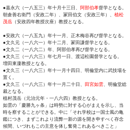
●嘉永六（一八五三）年十月十三日、
阿部伯孝
督学となる。
朝倉善右衛門（安政二年）、冡田伯文（安政三年）、
植松
茂岳
（安政四年教授次座）教授となる。
●安政六（一八五九）年十一月、正木梅谷再び督学となる。
●文久元（一八六一）年十二月、冡田謙督学となる。
●文久二（一八六二）年、阿部伯孝再び督学となる。
●文久三（一八六三）年七月一日、渡辺松園督学となる。
増田東廩教授となる。
●文久三（一八六三）年十一月十四日、明倫堂内に武技場を
置く。
●文久三（一八六三）年十一月二十日、
田宮如雲
、明倫堂総
裁となる。
植村茂岳（元治元年・一八六四）教授となる。
如雲の「慶勝九ヶ条」は時勢に対する心がまえを示し、当
時を察することができる。中に「それ学校は一国士風の亀
鑑につき、まずこれより流弊一新の源を開き申すべく存念
候間、いづれもこの主意を体し奮発これあるべきこと」