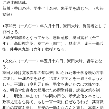
に経述館総裁。
新川・香山の時、学生七十名程、朱子学を講じた。（典籍
秘録）
●享和元（一八〇一）年六月十日、冡田大峰、御儒者として
召出さる。
大峰が御儒者となってから、恩田薫楼、奥田鴬谷（仝二
年）、高田権之丞、秦世寿（四年）、林南涯、児玉一郎兵
衛、能井東九郎（六年）教授となる。
●文化八（一八一一）年五月十八日、冡田大峰、督学とな
る。
冡田大峰は寛政異学の禁以来用いられた朱子学を廃め古学
に復し、平洲の学を継ぎ、治道と学問とを一致させようと
した。平洲歿（享和元）時、弔文を書いたのは大峰であ
る。明倫堂出身者の登用のため撰挙科目、読書次第を制
す。（明治二年まで）「学問の用心、孝悌忠信を本とし、
政事之道を心得て、もし一官一職に任ぜらるれば、其官職
相応の謀慮を発し、治安の一助をなさんと志し、本業と助