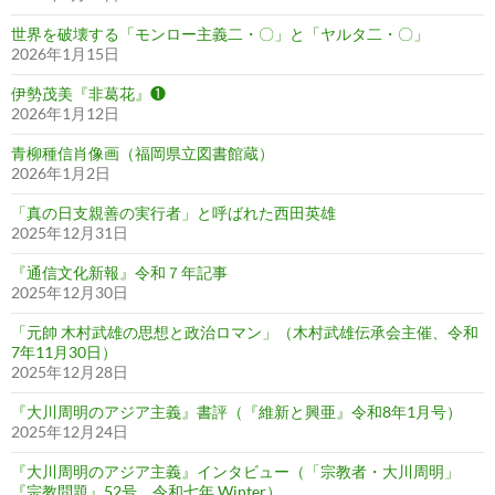
世界を破壊する「モンロー主義二・〇」と「ヤルタ二・〇」
2026年1月15日
伊勢茂美『非葛花』❶
2026年1月12日
青柳種信肖像画（福岡県立図書館蔵）
2026年1月2日
「真の日支親善の実行者」と呼ばれた西田英雄
2025年12月31日
『通信文化新報』令和７年記事
2025年12月30日
「元帥 木村武雄の思想と政治ロマン」（木村武雄伝承会主催、令和
7年11月30日）
2025年12月28日
『大川周明のアジア主義』書評（『維新と興亜』令和8年1月号）
2025年12月24日
『大川周明のアジア主義』インタビュー（「宗教者・大川周明」
『宗教問題』52号、令和七年 Winter）