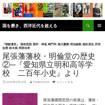
コ
ン
テ
ン
検
ツ
国を磨き、西洋近代を超える
索
へ
メインメ
ス
ニュー
キ
『靖献遺言』
,
国体思想
,
国学・神道
,
崎門学
,
徳川慶勝
,
明治維新
,
植松茂岳
,
田宮
ッ
如雲
,
鈴木朖
,
阿部伯孝
プ
尾張藩藩校・明倫堂の歴史
②─『愛知県立明和高等学
校 二百年小史』より
2019年3月12日
TSUBOUCHI
コメントする
尾張藩國體思想の発展は、藩校・