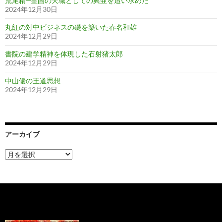
荒尾精─皇国の天職としての興亜を追い求めた
2024年12月30日
丸紅の対中ビジネスの礎を築いた春名和雄
2024年12月29日
書院の建学精神を体現した石射猪太郎
2024年12月29日
中山優の王道思想
2024年12月29日
アーカイブ
ア
ー
カ
イ
ブ