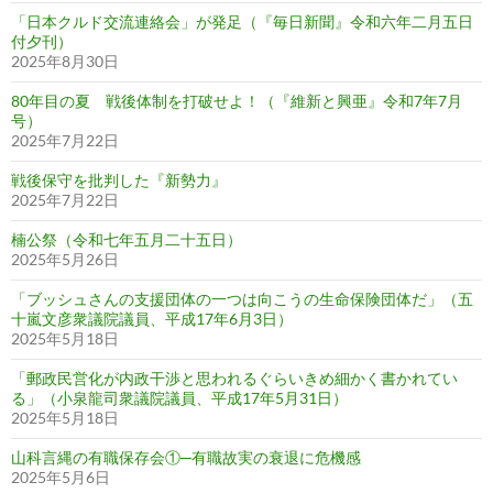
「日本クルド交流連絡会」が発足（『毎日新聞』令和六年二月五日
付夕刊）
2025年8月30日
80年目の夏 戦後体制を打破せよ！（『維新と興亜』令和7年7月
号）
2025年7月22日
戦後保守を批判した『新勢力』
2025年7月22日
楠公祭（令和七年五月二十五日）
2025年5月26日
「ブッシュさんの支援団体の一つは向こうの生命保険団体だ」（五
十嵐文彦衆議院議員、平成17年6月3日）
2025年5月18日
「郵政民営化が内政干渉と思われるぐらいきめ細かく書かれてい
る」（小泉龍司衆議院議員、平成17年5月31日）
2025年5月18日
山科言縄の有職保存会①─有職故実の衰退に危機感
2025年5月6日