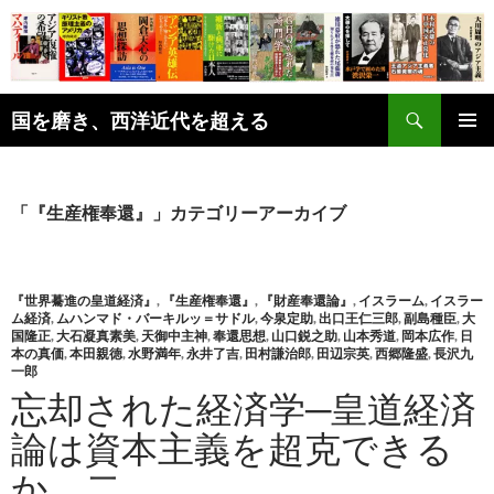
コ
ン
テ
ン
検
ツ
国を磨き、西洋近代を超える
索
へ
メインメ
ス
ニュー
キ
「『生産権奉還』」カテゴリーアーカイブ
ッ
プ
『世界驀進の皇道経済』
,
『生産権奉還』
,
『財産奉還論』
,
イスラーム
,
イスラー
ム経済
,
ムハンマド・バーキルッ＝サドル
,
今泉定助
,
出口王仁三郎
,
副島種臣
,
大
国隆正
,
大石凝真素美
,
天御中主神
,
奉還思想
,
山口鋭之助
,
山本秀道
,
岡本広作
,
日
本の真価
,
本田親徳
,
水野満年
,
永井了吉
,
田村謙治郎
,
田辺宗英
,
西郷隆盛
,
長沢九
一郎
忘却された経済学─皇道経済
論は資本主義を超克できる
か 二