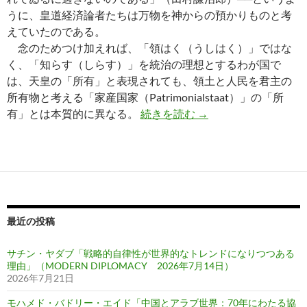
うに、皇道経済論者たちは万物を神からの預かりものと考
えていたのである。
念のためつけ加えれば、「領はく（うしはく）」ではな
く、「知らす（しらす）」を統治の理想とするわが国で
は、天皇の「所有」と表現されても、領土と人民を君主の
所有物と考える「家産国家（Patrimonialstaat）」の「所
忘却された経済学─皇
有」とは本質的に異なる。
続きを読む
→
最近の投稿
サチン・ヤダブ「戦略的自律性が世界的なトレンドになりつつある
理由」（MODERN DIPLOMACY 2026年7月14日）
2026年7月21日
モハメド・バドリー・エイド「中国とアラブ世界：70年にわたる協