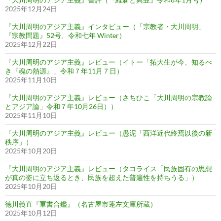
2025年12月24日
『大川周明のアジア主義』インタビュー（「宗教者・大川周明」
『宗教問題』52号、令和七年 Winter）
2025年12月22日
『大川周明のアジア主義』レビュー（イトー「拓大生が今、知るべ
き『魂の熱源』」令和７年11月７日）
2025年11月10日
『大川周明のアジア主義』レビュー（さちひこ「大川周明の宗教論
とアジア論」令和７年10月26日））
2025年11月10日
『大川周明のアジア主義』レビュー（愚泥「西洋近代終焉以後の新
秩序」）
2025年10月20日
『大川周明のアジア主義』レビュー（タコライス「民族固有の思想
が真の姿に立ち返るとき、民族を超えた普遍性を持ちうる」）
2025年10月20日
徳川義直『軍書合鑑』（名古屋市蓬左文庫所蔵）
2025年10月12日