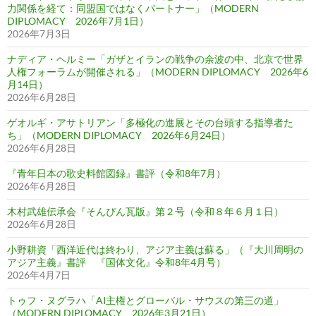
力関係を経て：同盟国ではなくパートナー」（MODERN
DIPLOMACY 2026年7月1日）
2026年7月3日
ナディア・ヘルミー「ガザとイランの戦争の余波の中、北京で世界
人権フォーラムが開催される」（MODERN DIPLOMACY 2026年6
月14日）
2026年6月28日
ゲオルギ・アサトリアン「多極化の進展とその台頭する指導者た
ち」（MODERN DIPLOMACY 2026年6月24日）
2026年6月28日
『青年日本の歌史料館図録』書評（令和8年7月）
2026年6月28日
木村武雄伝承会『そんぴん瓦版』第２号（令和８年６月１日）
2026年6月28日
小野耕資「西洋近代は終わり、アジア主義は蘇る」（『大川周明の
アジア主義』書評 『国体文化』令和8年4月号）
2026年4月7日
トゥフ・ヌグラハ「AI主権とグローバル・サウスの第三の道」
（MODERN DIPLOMACY 2026年3月21日）