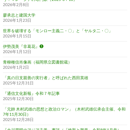
2026年2月8日
廖承志と建国大学
2026年1月23日
世界を破壊する「モンロー主義二・〇」と「ヤルタ二・〇」
2026年1月15日
伊勢茂美『非葛花』❶
2026年1月12日
青柳種信肖像画（福岡県立図書館蔵）
2026年1月2日
「真の日支親善の実行者」と呼ばれた西田英雄
2025年12月31日
『通信文化新報』令和７年記事
2025年12月30日
「元帥 木村武雄の思想と政治ロマン」（木村武雄伝承会主催、令和
7年11月30日）
2025年12月28日
『大川周明のアジア主義』書評（『維新と興亜』令和8年1月号）