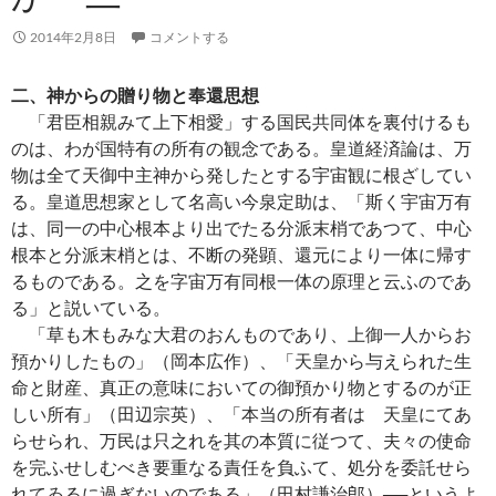
2014年2月8日
コメントする
二、神からの贈り物と奉還思想
「君臣相親みて上下相愛」する国民共同体を裏付けるも
のは、わが国特有の所有の観念である。皇道経済論は、万
物は全て天御中主神から発したとする宇宙観に根ざしてい
る。皇道思想家として名高い今泉定助は、「斯く宇宙万有
は、同一の中心根本より出でたる分派末梢であつて、中心
根本と分派末梢とは、不断の発顕、還元により一体に帰す
るものである。之を字宙万有同根一体の原理と云ふのであ
る」と説いている。
「草も木もみな大君のおんものであり、上御一人からお
預かりしたもの」（岡本広作）、「天皇から与えられた生
命と財産、真正の意味においての御預かり物とするのが正
しい所有」（田辺宗英）、「本当の所有者は 天皇にてあ
らせられ、万民は只之れを其の本質に従つて、夫々の使命
を完ふせしむべき要重なる責任を負ふて、処分を委託せら
れてゐるに過ぎないのである」（田村謙治郎）──というよ