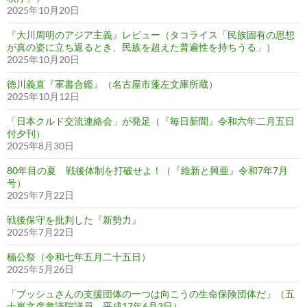
2025年10月20日
『大川周明のアジア主義』レビュー（タコライス「民族固有の思想
が真の姿に立ち返るとき、民族を超えた普遍性を持ちうる」）
2025年10月20日
徳川義直『軍書合鑑』（名古屋市蓬左文庫所蔵）
2025年10月12日
「日本クルド交流連絡会」が発足（『毎日新聞』令和六年二月五日
付夕刊）
2025年8月30日
80年目の夏 戦後体制を打破せよ！（『維新と興亜』令和7年7月
号）
2025年7月22日
戦後保守を批判した『新勢力』
2025年7月22日
楠公祭（令和七年五月二十五日）
2025年5月26日
「ブッシュさんの支援団体の一つは向こうの生命保険団体だ」（五
十嵐文彦衆議院議員、平成17年6月3日）