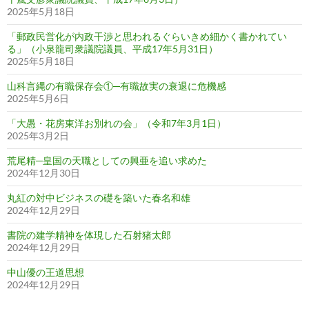
2025年5月18日
「郵政民営化が内政干渉と思われるぐらいきめ細かく書かれてい
る」（小泉龍司衆議院議員、平成17年5月31日）
2025年5月18日
山科言縄の有職保存会①─有職故実の衰退に危機感
2025年5月6日
「大愚・花房東洋お別れの会」（令和7年3月1日）
2025年3月2日
荒尾精─皇国の天職としての興亜を追い求めた
2024年12月30日
丸紅の対中ビジネスの礎を築いた春名和雄
2024年12月29日
書院の建学精神を体現した石射猪太郎
2024年12月29日
中山優の王道思想
2024年12月29日