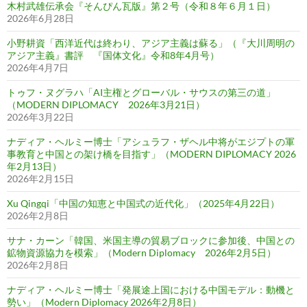
木村武雄伝承会『そんぴん瓦版』第２号（令和８年６月１日）
2026年6月28日
小野耕資「西洋近代は終わり、アジア主義は蘇る」（『大川周明の
アジア主義』書評 『国体文化』令和8年4月号）
2026年4月7日
トゥフ・ヌグラハ「AI主権とグローバル・サウスの第三の道」
（MODERN DIPLOMACY 2026年3月21日）
2026年3月22日
ナディア・ヘルミー博士「アシュラフ・ザヘル中将がエジプトの軍
事教育と中国との架け橋を目指す」（MODERN DIPLOMACY 2026
年2月13日）
2026年2月15日
Xu Qingqi「中国の知恵と中国式の近代化」（2025年4月22日）
2026年2月8日
サナ・カーン「韓国、米国主導の貿易ブロックに参加後、中国との
鉱物資源協力を模索」（Modern Diplomacy 2026年2月5日）
2026年2月8日
ナディア・ヘルミー博士「発展途上国における中国モデル：動機と
勢い」（Modern Diplomacy 2026年2月8日）