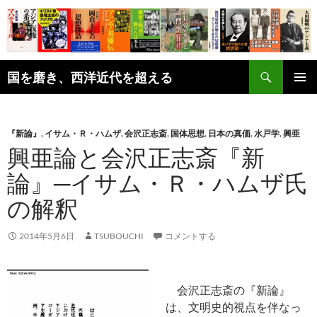
コ
ン
テ
ン
検
ツ
国を磨き、西洋近代を超える
索
へ
メインメ
ス
ニュー
キ
『新論』
,
イサム・Ｒ・ハムザ
,
会沢正志斎
,
国体思想
,
日本の真価
,
水戸学
,
興亜
ッ
興亜論と会沢正志斎『新
プ
論』─イサム・Ｒ・ハムザ氏
の解釈
2014年5月6日
TSUBOUCHI
コメントする
会沢正志斎の『新論』
は、文明史的視点を伴なっ