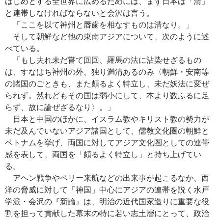
はじめとする全世界に広めるためには、まず日本は「清」
と連帯しなければならないと会沢は言う。
「ここを以て神州と唇歯を相なすものは清なり。」
そして朝鮮など他の東南アジアについて、次のように述
べている。
「もし夫れ未だ嘗て回回、羅馬の法に沾染せざるもの
は、すなはち神州の外、独り満清あるのみ〈朝鮮・安南等
の諸国のごときも、また頗るよく特立し、未だ妖法に変ぜ
られず。然れどもその国は弱小にして、本より数ふるに足
らず、故に論ぜざるなり〉。」
日本と中国のほかに、イスラム教やキリスト教の勢力が
未だ及んでいないアジア諸国として、儒教文化圏の朝鮮と
ベトナムを挙げ、両国に対してアジア文化圏としての連帯
感を表して、両国を「頗るよく特立し」と持ち上げてい
る。
アヘン戦争やペリー来航などの出来事が起こるなか、西
洋の脅威に対して「神国」中心にアジアの連帯を説く水戸
学派・会沢の『新論』は、明治の近代国家造りに重要な役
割を担って貢献した幕末の特に若い志土層にとって、政治