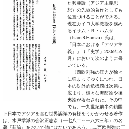
た興亜論（アジア主義思
想）の先駆的著作としても
位置づけることができる。
現在カイロ大学教授を務め
るイサム・Ｒ・ハムザ
（Isam R.Hamza）氏は、
「日本における『アジア主
義』」（『史学』2006年6
月）において次のように書
いている。
〈西欧列強の圧力が徐々
に強まってゆくにつれ、日
本の対外的危機感は次第に
広まり、様々な海防論や攘
夷論が著わされた。その中
でも、一九世紀前半の鎖国
下日本でアジアを含む世界認識の有様をうかがわせる著作
は、水戸学派の会沢正志斎（一七八二～一八六三年）の名
著『新論』をおいて他にはないであろう。……西欧列強の圧