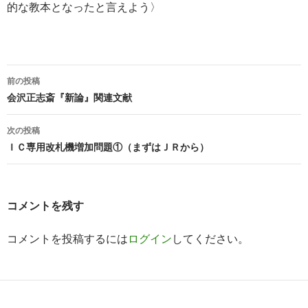
的な教本となったと言えよう〉
投
前の投稿
稿
会沢正志斎『新論』関連文献
ナ
次の投稿
ビ
ＩＣ専用改札機増加問題①（まずはＪＲから）
ゲ
ー
コメントを残す
シ
コメントを投稿するには
ログイン
してください。
ョ
ン