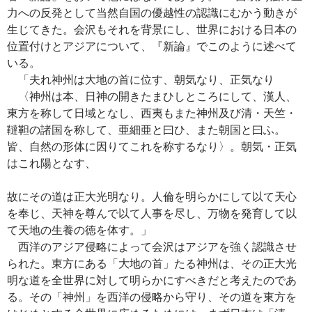
力への反発として当然自国の優越性の認識にむかう動きが
生じてきた。会沢もそれを背景にし、世界における日本の
位置付けとアジアについて、『新論』でこのように述べて
いる。
「夫れ神州は大地の首に位す、朝気なり、正気なり
〈神州は本、日神の開きたまひしところにして、漢人、
東方を称して日域となし、西夷もまた神州及び清・天竺・
韃靼の諸国を称して、亜細亜と曰ひ、また朝国と曰ふ。
皆、自然の形体に因りてこれを称するなり〉。朝気・正気
はこれ陽となす、
故にその道は正大光明なり。人倫を明らかにして以て天心
を奉じ、天神を尊んで以て人事を尽し、万物を発育して以
て天地の生養の徳を体す。」
西洋のアジア侵略によって会沢はアジアを強く認識させ
られた。東方にある「大地の首」たる神州は、その正大光
明な道を全世界に対して明らかにすべきだと考えたのであ
る。その「神州」を西洋の侵略から守り、その道を東方を