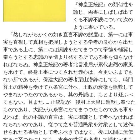
『神皇正統記』の類似性を
論じ、両書にしばしば出て
くる不諱不諛について次の
ように書いている。
「然しながらかくの如き直言不諱の態度は、第一には事
実を直視して真相を把握しようとする学者の良心から出た
事である上に、第二には諷諌をたてまつつて帝徳を輔翼し
奉らうとする忠誠の至情より発する所である事を知らなけ
ればならぬ。神皇正統記の著者北畠准后が累代忠烈の家風
を承けて、終身王事につくされた赤心は、今更いふまでも
ない所であるが、保建大記の著者栗山潜鋒にしても、崎門
尊王の精神を受けて八条宮に仕へ、王政の衰微を慨歎して
やまなかつたのであるから、其の丹誠は、もとより疑ふべ
くもない。且また……正統記が 後村上天皇に進献し奉つた
ものであり、大記が八条宮にたてまつつたものである事を
思へば、此の不諱の直言は、実に御諌として考へなければ
ならないのであり、従つて之を普通民衆を対衆として述作
せられたる書物として考ふべきではなく、後に民間に流伝
するに至つたにしても、本来の性質を考慮して読むべきも