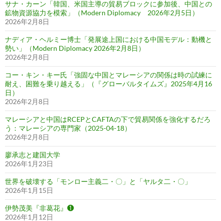
サナ・カーン「韓国、米国主導の貿易ブロックに参加後、中国との
鉱物資源協力を模索」（Modern Diplomacy 2026年2月5日）
2026年2月8日
ナディア・ヘルミー博士「発展途上国における中国モデル：動機と
勢い」（Modern Diplomacy 2026年2月8日）
2026年2月8日
コー・キン・キー氏「強固な中国とマレーシアの関係は時の試練に
耐え、困難を乗り越える」（『グローバルタイムズ』2025年4月16
日）
2026年2月8日
マレーシアと中国はRCEPとCAFTAの下で貿易関係を強化するだろ
う：マレーシアの専門家（2025-04-18）
2026年2月8日
廖承志と建国大学
2026年1月23日
世界を破壊する「モンロー主義二・〇」と「ヤルタ二・〇」
2026年1月15日
伊勢茂美『非葛花』❶
2026年1月12日