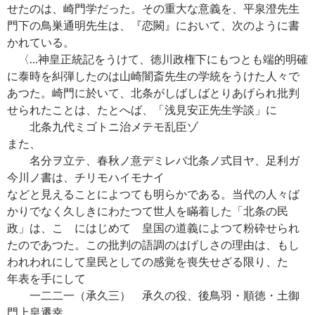
せたのは、崎門学だった。その重大な意義を、平泉澄先生
門下の鳥巣通明先生は、『恋闕』において、次のように書
かれている。
〈…神皇正統記をうけて、徳川政権下にもつとも端的明確
に泰時を糾弾したのは山崎闇斎先生の学統をうけた人々で
あつた。崎門に於いて、北条がしばしばとりあげられ批判
せられたことは、たとへば、「浅見安正先生学談」に
北条九代ミゴトニ治メテモ乱臣ゾ
また、
名分ヲ立テ、春秋ノ意デミレバ北条ノ式目ヤ、足利ガ
今川ノ書は、チリモハイモナイ
などと見えることによつても明らかである。当代の人々ば
かりでなく久しきにわたつて世人を瞞着した「北条の民
政」は、こゝにはじめて 皇国の道義によつて粉砕せられ
たのであつた。この批判の語調のはげしさの理由は、もし
われわれにして皇民としての感覚を喪失せざる限り、たゞ
年表を手にして
一二二一（承久三） 承久の役、後鳥羽・順徳・土御
門上皇遷幸