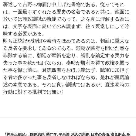
著述して吉野へ御届け申上げた書物である。従ってそれ
は、一面最もすぐれたる歴史の名著であると共に、他面に
於いては朝政訓誡の軌範であって、之を真に理解する為に
は、文字を表面に於いてのみ読まず、往々裏返しにして吟
味する必要がある。
即ち正統記が頼朝や泰時をほめてゐるのは、朝廷に重大な
る反省を要求してゐるのである。頼朝が幕府を開いた事を
非難する前に、朝廷が武術を怠り、禍乱を鎮定する実力を
失った事を歎かねばならぬ。泰時が勝利を得て政権を握っ
た事を恨む前に、君徳四海をおほふ能はず、賊軍に加担す
る者の多かった事を反省しなければならぬ。是れが親房論
述の本意である。それは良い訓誡ではあるが、直接泰時の
行動に対する批判では無い〉
『神皇正統記』
,
国体思想
,
崎門学
,
平泉澄
,
承久の悲劇
,
日本の真価
,
浅見絅斎
,
鳥