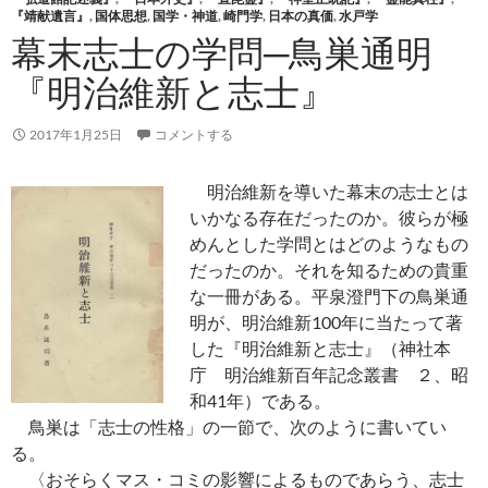
『靖献遺言』
,
国体思想
,
国学・神道
,
崎門学
,
日本の真価
,
水戸学
幕末志士の学問─鳥巣通明
『明治維新と志士』
2017年1月25日
コメントする
明治維新を導いた幕末の志士とは
いかなる存在だったのか。彼らが極
めんとした学問とはどのようなもの
だったのか。それを知るための貴重
な一冊がある。平泉澄門下の鳥巣通
明が、明治維新100年に当たって著
した『明治維新と志士』（神社本
庁 明治維新百年記念叢書 ２、昭
和41年）である。
鳥巣は「志士の性格」の一節で、次のように書いてい
る。
〈おそらくマス・コミの影響によるものであらう、志士