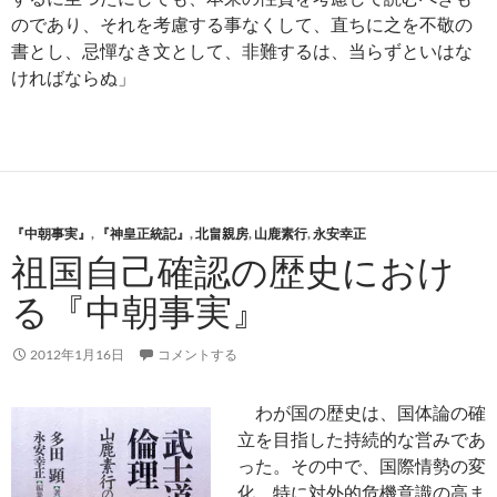
のであり、それを考慮する事なくして、直ちに之を不敬の
書とし、忌憚なき文として、非難するは、当らずといはな
ければならぬ」
『中朝事実』
,
『神皇正統記』
,
北畠親房
,
山鹿素行
,
永安幸正
祖国自己確認の歴史におけ
る『中朝事実』
2012年1月16日
コメントする
わが国の歴史は、国体論の確
立を目指した持続的な営みであ
った。その中で、国際情勢の変
化、特に対外的危機意識の高ま