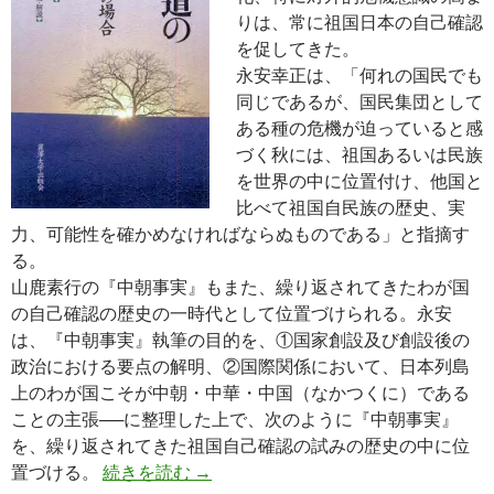
りは、常に祖国日本の自己確認
を促してきた。
永安幸正は、「何れの国民でも
同じであるが、国民集団として
ある種の危機が迫っていると感
づく秋には、祖国あるいは民族
を世界の中に位置付け、他国と
比べて祖国自民族の歴史、実
力、可能性を確かめなければならぬものである」と指摘す
る。
山鹿素行の『中朝事実』もまた、繰り返されてきたわが国
の自己確認の歴史の一時代として位置づけられる。永安
は、『中朝事実』執筆の目的を、①国家創設及び創設後の
政治における要点の解明、②国際関係において、日本列島
上のわが国こそが中朝・中華・中国（なかつくに）である
ことの主張──に整理した上で、次のように『中朝事実』
を、繰り返されてきた祖国自己確認の試みの歴史の中に位
祖国自己確認の歴史における『中朝事
置づける。
続きを読む
→