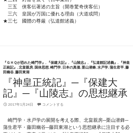
三五 侠客伝著述の主旨（開巻驚奇侠客伝）
三六 皇国が万国に優れる理由（大道或問）
★三七 國體の尊厳（弘道館述義）
『ＧＨＱが恐れた崎門学』
,
『保建大記』
,
『山陵志』
,
『弘道館記述義』
,
『神皇
正統記』
,
北畠親房
,
国体思想
,
崎門学
,
日本の真価
,
栗山潜鋒
,
水戸学
,
蒲生君平
,
藤
田幽谷
,
藤田東湖
『神皇正統記』─『保建大
記』─『山陵志』の思想継承
2017年1月24日
コメントする
崎門学・水戸学の展開を考える際、北畠親房─栗山潜鋒─
蒲生君平・藤田幽谷─藤田東湖という思想継承に注目する必