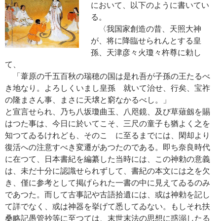
において、以下のように書いてい
る。
〈我国家創造の昔、天照大神
が、将に降臨せられんとする皇
孫、天津彦々火瓊々杵尊に勅し
て、
「葦原の千五百秋の瑞穂の国は是れ吾が子孫の王たるべ
き地なり。よろしくいまし皇孫 就いて治せ、行矣、宝祚
の隆まさん事、まさに天壌と窮なかるべし。」
と宣言せられ、乃ち八坂瓊曲玉、八咫鏡、及び草薙劔を賜
はつた事は、今日に於いてこそ、三尺の童子も猶よく之を
知つてゐるけれども、そのこゝに至るまでには、閑却より
復活への注意すべき変遷があつたのである。即ち奈良時代
に在つて、日本書紀を編纂した当時には、この神勅の意義
は、未だ十分に認識せられずして、書紀の本文には之を欠
き、僅に参考として掲げられた一書の中に見えてゐるのみ
であつた。而して古事記や古語拾遺には、或は神勅を記し
て詳でなく、或は神器を挙げて悉してゐない。もしそれ扶
桑略記愚管抄等に至つては、末世末法の思想に惑溺したる