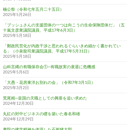
楠公祭（令和七年五月二十五日）
2025年5月26日
「ブッシュさんの支援団体の一つは向こうの生命保険団体だ」（五
十嵐文彦衆議院議員、平成17年6月3日）
2025年5月18日
「郵政民営化が内政干渉と思われるぐらいきめ細かく書かれてい
る」（小泉龍司衆議院議員、平成17年5月31日）
2025年5月18日
山科言縄の有職保存会①─有職故実の衰退に危機感
2025年5月6日
「大愚・花房東洋お別れの会」（令和7年3月1日）
2025年3月2日
荒尾精─皇国の天職としての興亜を追い求めた
2024年12月30日
丸紅の対中ビジネスの礎を築いた春名和雄
2024年12月29日
書院の建学精神を体現した石射猪太郎