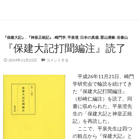
『保建大記』
,
『神皇正統記』
,
崎門学
,
平泉澄
,
日本の真価
,
栗山潜鋒
,
谷秦山
『保建大記打聞編注』読了
2014年11月22日
コメントする
平成26年11月21日、崎門
学研究会で輪読を続けてき
た『保建大記打聞編注』
（杉崎仁編注）を読了。同
書に収められた、平泉澄先
生の「保建大記と神皇正統
記」を再読した。
ここで、平泉先生は四つ
の観点から『保建大記』と