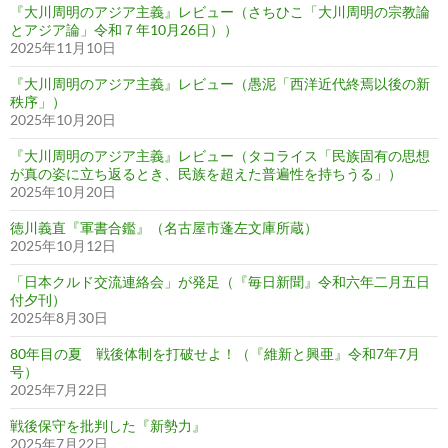
『大川周明のアジア主義』レビュー（さちひこ「大川周明の宗教論
とアジア論」令和７年10月26日））
2025年11月10日
『大川周明のアジア主義』レビュー（愚泥「西洋近代終焉以後の新
秩序」）
2025年10月20日
『大川周明のアジア主義』レビュー（タコライス「民族固有の思想
が真の姿に立ち返るとき、民族を超えた普遍性を持ちうる」）
2025年10月20日
徳川義直『軍書合鑑』（名古屋市蓬左文庫所蔵）
2025年10月12日
「日本クルド交流連絡会」が発足（『毎日新聞』令和六年二月五日
付夕刊）
2025年8月30日
80年目の夏 戦後体制を打破せよ！（『維新と興亜』令和7年7月
号）
2025年7月22日
戦後保守を批判した『新勢力』
2025年7月22日