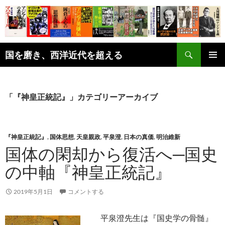
コ
ン
テ
ン
検
ツ
国を磨き、西洋近代を超える
索
へ
メインメ
ス
ニュー
キ
「『神皇正統記』」カテゴリーアーカイブ
ッ
プ
『神皇正統記』
,
国体思想
,
天皇親政
,
平泉澄
,
日本の真価
,
明治維新
国体の閑却から復活へ─国史
の中軸『神皇正統記』
2019年5月1日
コメントする
平泉澄先生は『国史学の骨髄』