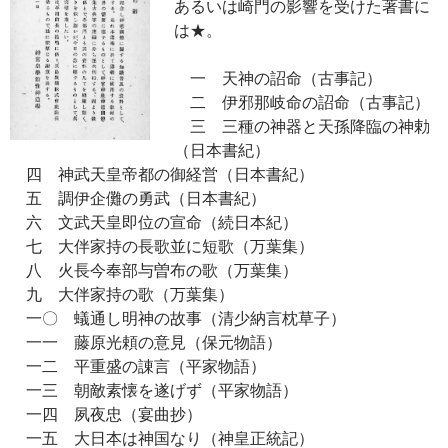
あるいは崎門の影響を受けた著書に
は★。
一 天神の詔命（古事記）
二 伊邪那岐命の詔命（古事記）
三 三種の神器と天孫降臨の神勅
（日本書紀）
四 神武天皇帝都の御経営（日本書紀）
五 調伊企儺の勇武（日本書紀）
六 文武天皇即位の宣命（続日本紀）
七 大伴家持の長歌並に短歌（万葉集）
八 火長今奉部与曽布の歌（万葉集）
九 大伴家持の歌（万葉集）
一〇 蟻通し明神の故事（清少納言枕草子）
一一 藤原光頼の意見（保元物語）
一二 平重盛の諌言（平家物語）
一三 朝敵素懐を遂げず（平家物語）
一四 夙夜忠（宴曲抄）
一五 大日本は神国なり（神皇正統記）