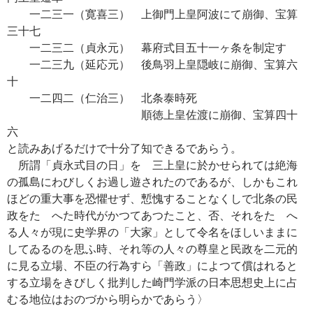
一二三一（寛喜三） 上御門上皇阿波にて崩御、宝算
三十七
一二三二（貞永元） 幕府式目五十一ヶ条を制定す
一二三九（延応元） 後鳥羽上皇隠岐に崩御、宝算六
十
一二四二（仁治三） 北条泰時死
順徳上皇佐渡に崩御、宝算四十
六
と読みあげるだけで十分了知できるであらう。
所謂「貞永式目の日」を 三上皇に於かせられては絶海
の孤島にわびしくお過し遊されたのであるが、しかもこれ
ほどの重大事を恐懼せず、慙愧することなくしで北条の民
政をたゝへた時代がかつてあつたこと、否、それをたゝへ
る人々が現に史学界の「大家」として令名をほしいままに
してゐるのを思ふ時、それ等の人々の尊皇と民政を二元的
に見る立場、不臣の行為すら「善政」によつて償はれると
する立場をきびしく批判した崎門学派の日本思想史上に占
むる地位はおのづから明らかであらう〉