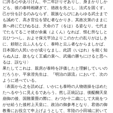
に誇る心やありけん、中二年計りぞありし、身まかりしか
ども、彼の泰時相継ぎて、徳政を先とし、法式を固くす。
己が分を計るのみならず、親族ならびにあらゆる武士まで
も誡めて、高き官位を望む者なかりき。其政次第のままに
衰へ終に亡びぬるは、天命の了（をは）る姿なり。七代ま
でたもてるこそ彼が余薫（よくん）なれば、恨む所なしと
云ひつべし。およそ保元平治よりこのかたの乱りがはしき
に、頼朝と云ふ人もなく、泰時と云ふ者なからましかば、
日本国の人民いかが成りなまし。此謂（いはれ）を能く知
らぬ人は、故もなく王威の衰へ、武備の勝ちにけると思へ
るは、誤なり〉
果たしてこれは、親房が泰時を評価したと理解していいの
だろうか。平泉澄先生は、『明治の源流』において、次の
ように述べている。
〈表面から之を読めば、いかにも泰時の人物徳操をほめた
たへるやうに見えるであらう。然し正統記は、後醍醐天皇
崩御の後、国難重畳の際に、わづか十二歳にして大統をつ
がせ給うた後村上天皇に、政治の御参考となり、君徳の御
教養にお役立て申上げようとして、常陸の小田城に於いて