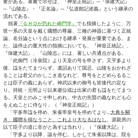
要がある。著書で示せば、『神皇正統記』─『保建大記』
─『山陵志』・『正名論』─『弘道館記述義』という継承の
流れである。
拙著
『ＧＨＱが恐れた崎門学』
でも指摘したように、万
世一系の天皇を戴く國體の尊厳、三種の神器に基づく正統
論、名分論という点における継承・発展が重要である。ま
た、謚停止の重大性の指摘においても、『神皇正統記』、
『保建大記』、『山陵志』には、著しい共通点がある。
「此御門（冷泉院）より天皇の号を申さず。又宇多より
後、諡をたてまつらず。遺詔ありて国忌、山陵をおかれざ
ることは君父のかしこき道なれど、尊号をとどめらるるこ
とは臣子の義にあらず。神武以来の御号も皆後代の定な
り。持統・元明より以来避位或は出家の君も諡をたてまつ
る。天皇とのみこそ申しめれ。中古の先賢の義なれども心
をえぬことに侍なり」（『神皇正統記』）
「宇多帝諡を停め、朱雀帝皇号を停めてより…
大典を闕
き、國體を損なうこと、これより大なるはなし
。源親房の
以て臣子の道に非がと為すは当れり」（『保建大記』）
「宇多より以降、謚を停む。しかして朱雀以降は、院を