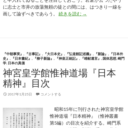
に志士と市井の放蕩無頼の徒との間には、はつきり一線を
幕末志士の学問─鳥巣
画して論ずべきであらう。
続きを読む
→
『中朝事実』
,
『古事記』
,
『大日本史』
,
『弘道館記述義』
,
『新論』
,
『日本外
史』
,
『日本書紀』
,
『柳子新論』
,
『神皇正統記』
,
『靖献遺言』
,
国体思想
,
崎門
学
,
日本の真価
神宮皇学館惟神道場『日本
精神』目次
2017年1月25日
コメントする
昭和15年に刊行された神宮皇学館
惟神道場『日本精神』（惟神叢書
第5編）の目次を紹介する。崎門系