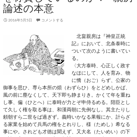
論述の本意
2016年5月5日
コメントする
北畠親房は『神皇正統
記』において、北条泰時に
ついて次のように書いてい
る。
〈大方泰時、心正しく政す
なほにして、人を育み、物
に憍（おご）らず、公家の
御事を思ひ、専ら本所の煩（わずらひ）をとどめしかば、
風の前に塵なくして、天下即ち静まりき。かくて年を重ね
し事、偏（ひとへ）に泰時が力とぞ申侍るめる。陪臣とし
て久しく権を取る事は、和漢両朝に先例なし。其主たりし
頼朝すら二世をば過ぎず。義時いかなる果報にか、計らざ
る家業を始めて兵馬の権をとれりし、様（ためし）希なる
事にや。されども才徳は聞えず、又大名（たいめい）の下