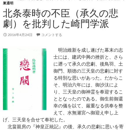
巣通明
北条泰時の不臣（承久の悲
劇）を批判した崎門学派
2016年4月24日
コメントする
明治維新を成し遂げた幕末の志
士には、建武中興の挫折と、さら
に遡って承久の悲劇、後鳥羽、土
御門、順徳の三天皇の悲劇に対す
る特別な思いがあった。だからこ
そ、明治六年には、御沙汰によ
り、三天皇の御神霊を奉迎するこ
ととなったのである。御生前御還
幸の儀を以て、厳重なる供奉を整
えて、水無瀬宮へ御迎え申し上
げ、三天皇を合せて奉祀した。
北畠親房の『神皇正統記』の後、承久の悲劇に思いを寄