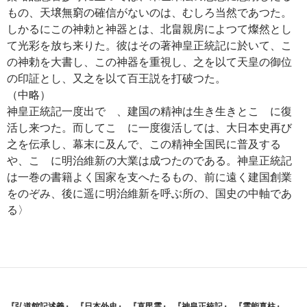
もの、天壌無窮の確信がないのは、むしろ当然であつた。
しかるにこの神勅と神器とは、北畠親房によつて燦然とし
て光彩を放ち来りた。彼はその著神皇正統記に於いて、こ
の神勅を大書し、この神器を重視し、之を以て天皇の御位
の印証とし、又之を以て百王説を打破つた。
（中略）
神皇正統記一度出でゝ、建国の精神は生き生きとこゝに復
活し来つた。而してこゝに一度復活しては、大日本史再び
之を伝承し、幕末に及んで、この精神全国民に普及する
や、こゝに明治維新の大業は成つたのである。神皇正統記
は一巻の書籍よく国家を支へたるもの、前に遠く建国創業
をのぞみ、後に遥に明治維新を呼ぶ所の、国史の中軸であ
る〉
『弘道館記述義』
,
『日本外史』
,
『直毘霊』
,
『神皇正統記』
,
『霊能真柱』
,