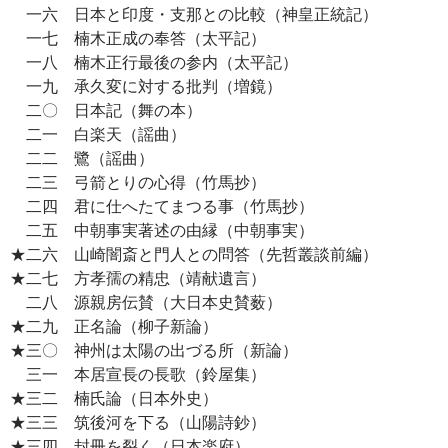
一六 日本と印度・支那との比較（神皇正統記）
一七 楠木正成の奉答（太平記）
一八 楠木正行最後の参内（太平記）
一九 承久変に対する批判（増鏡）
二〇 日本記（舞の本）
二一 白楽天（謡曲）
二二 鷺（謡曲）
二三 弓箭とりの心得（竹馬抄）
二四 君に仕へたてまつる事（竹馬抄）
二五 中朝事実著述の由縁（中朝事実）
★二六 山崎闇斎と門人との問答（先哲叢談前編）
★二七 方孝孺の精忠（靖献遺言）
二八 源親房伝賛（大日本史賛薮）
★二九 正名論（柳子新論）
★三〇 神州は太陽の出づる所（新論）
三一 本居宣長の長歌（鈴屋集）
★三二 楠氏論（日本外史）
★三三 筑後河を下る（山陽詩鈔）
★三四 封冊を裂く（日本楽府）