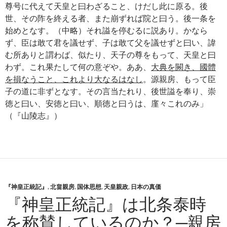
尊号に代えて天皇と曰わざること、けだし此に原る。後
世、その阼を終える者、また崩ずれば院と曰う。後一条を
始めとなす。（中略）それ謚を停むるに説あり。かなら
ず、臣は敢て君を議せず、子は敢て父を議せずと曰い、諱
む所ありと謂わば、似たり、天子の尊をもって、天皇と曰
わず。これ果たして何の意ぞや。ああ、
大典を闕き、國體
を損なうこと、これより大なるはなし
。源親房、もって臣
子の道に非ずとなす。その言当たれり、後世謚を奉り、崇
徳と曰い、安徳と曰い、順徳と曰うは、廑々これのみ」
（『山陵志』）
『神皇正統記』
,
北畠親房
,
国体思想
,
天皇親政
,
日本の真価
『神皇正統記』は北条泰時
を称賛しているのか？─親房