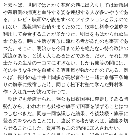
と云へば、世間ではとかく花柳の巷に出入りしては新撰組
や幕府側の捕吏と血斗する姿を連想する人が多いやうであ
る。テレビ・映画や小説をすべてフイクションと云ふので
はない。牒報網や密偵をまくために、彼等は料亭や遊廓を
利用して会合することが多かつた。明日をもはかられぬ生
命である、時に生活が奔放に流れる者がゐたのも事実であ
つた。そこに、明治から今日まで跡を絶たない待合政治の
源流がある、と説く人もゐるほどである。だが、それは志
士たちの生活の一コマにすぎない。しかも彼等の間には、
そのやうな生活を自戒する雰囲気が強かつたのである。例
へば、長州の志士井上聞多が高杉晋作と一緒に京都三条通
りの旗亭に投宿した時、同じく松下村塾で学んだ野村和
作・入江九一が訪ねて行つて、
朝廷でも憂慮せられ、藩公も日夜国事に奔走してゐる時
勢だから、われわれも妓楼や旗亭で国事を談ずることはつ
つしむべきだ。同志一同協議した結果、今後妓楼・旗亭に
登るのをやめることにし、違反する者があれば、詰腹を切
らせることにした。貴君等もこの盟約に加入されたい。
と申入れてゐることを注目しておこう。岩倉が云つたやう