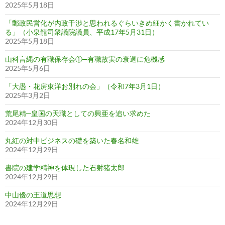
2025年5月18日
「郵政民営化が内政干渉と思われるぐらいきめ細かく書かれてい
る」（小泉龍司衆議院議員、平成17年5月31日）
2025年5月18日
山科言縄の有職保存会①─有職故実の衰退に危機感
2025年5月6日
「大愚・花房東洋お別れの会」（令和7年3月1日）
2025年3月2日
荒尾精─皇国の天職としての興亜を追い求めた
2024年12月30日
丸紅の対中ビジネスの礎を築いた春名和雄
2024年12月29日
書院の建学精神を体現した石射猪太郎
2024年12月29日
中山優の王道思想
2024年12月29日