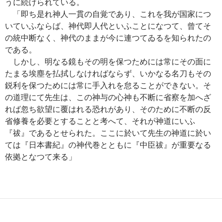
うに続けられている。
「即ち是れ神人一貫の自覚であり、これを我が国家につ
いていふならば、神代即人代といふことになつて、曾てそ
の統中断なく、神代のままが今に連つてゐるを知られたの
である。
しかし、明なる鏡もその明を保つためには常にその面に
たまる埃塵を払拭しなければならず、いかなる名刀もその
鋭利を保つためには常に手入れを怠ることができない。そ
の道理にて先生は、この神与の心神も不断に省察を加へざ
れば忽ち欲望に覆はれる恐れがあり、そのために不断の反
省修養を必要とすることと考へて、それが神道にいふ
『祓』であるとせられた。ここに於いて先生の神道に於い
ては『日本書紀』の神代巻とともに『中臣祓』が重要なる
依拠となつて来る」