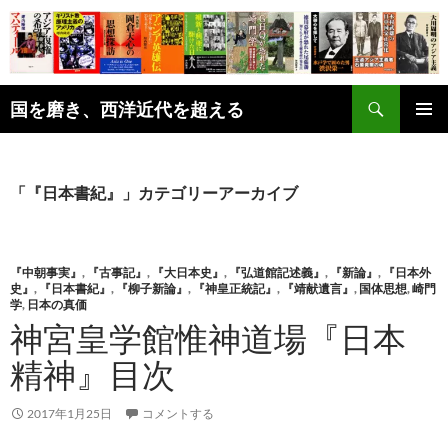
コ
ン
テ
ン
検
ツ
国を磨き、西洋近代を超える
索
へ
メインメ
ス
ニュー
キ
「『日本書紀』」カテゴリーアーカイブ
ッ
プ
『中朝事実』
,
『古事記』
,
『大日本史』
,
『弘道館記述義』
,
『新論』
,
『日本外
史』
,
『日本書紀』
,
『柳子新論』
,
『神皇正統記』
,
『靖献遺言』
,
国体思想
,
崎門
学
,
日本の真価
神宮皇学館惟神道場『日本
精神』目次
2017年1月25日
コメントする