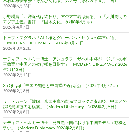
木村武雄伝承会『そんぴん瓦版』第２号（令和８年６月１日）
2026年6月28日
小野耕資「西洋近代は終わり、アジア主義は蘇る」（『大川周明の
アジア主義』書評 『国体文化』令和8年4月号）
2026年4月7日
トゥフ・ヌグラハ「AI主権とグローバル・サウスの第三の道」
（MODERN DIPLOMACY 2026年3月21日）
2026年3月22日
ナディア・ヘルミー博士「アシュラフ・ザヘル中将がエジプトの軍
事教育と中国との架け橋を目指す」（MODERN DIPLOMACY 2026
年2月13日）
2026年2月15日
Xu Qingqi「中国の知恵と中国式の近代化」（2025年4月22日）
2026年2月8日
サナ・カーン「韓国、米国主導の貿易ブロックに参加後、中国との
鉱物資源協力を模索」（Modern Diplomacy 2026年2月5日）
2026年2月8日
ナディア・ヘルミー博士「発展途上国における中国モデル：動機と
勢い」（Modern Diplomacy 2026年2月8日）