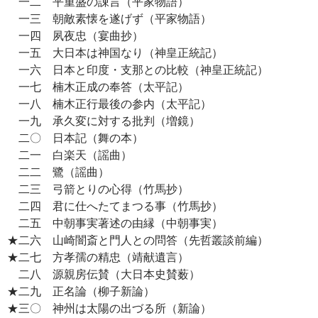
一二 平重盛の諌言（平家物語）
一三 朝敵素懐を遂げず（平家物語）
一四 夙夜忠（宴曲抄）
一五 大日本は神国なり（神皇正統記）
一六 日本と印度・支那との比較（神皇正統記）
一七 楠木正成の奉答（太平記）
一八 楠木正行最後の参内（太平記）
一九 承久変に対する批判（増鏡）
二〇 日本記（舞の本）
二一 白楽天（謡曲）
二二 鷺（謡曲）
二三 弓箭とりの心得（竹馬抄）
二四 君に仕へたてまつる事（竹馬抄）
二五 中朝事実著述の由縁（中朝事実）
★二六 山崎闇斎と門人との問答（先哲叢談前編）
★二七 方孝孺の精忠（靖献遺言）
二八 源親房伝賛（大日本史賛薮）
★二九 正名論（柳子新論）
★三〇 神州は太陽の出づる所（新論）