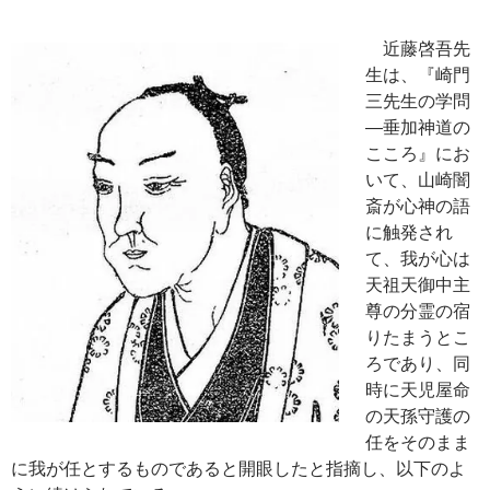
近藤啓吾先
生は、『崎門
三先生の学問
―垂加神道の
こころ』にお
いて、山崎闇
斎が心神の語
に触発され
て、我が心は
天祖天御中主
尊の分霊の宿
りたまうとこ
ろであり、同
時に天児屋命
の天孫守護の
任をそのまま
に我が任とするものであると開眼したと指摘し、以下のよ