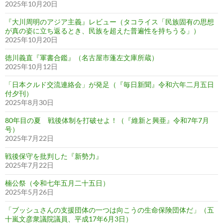
2025年10月20日
『大川周明のアジア主義』レビュー（タコライス「民族固有の思想
が真の姿に立ち返るとき、民族を超えた普遍性を持ちうる」）
2025年10月20日
徳川義直『軍書合鑑』（名古屋市蓬左文庫所蔵）
2025年10月12日
「日本クルド交流連絡会」が発足（『毎日新聞』令和六年二月五日
付夕刊）
2025年8月30日
80年目の夏 戦後体制を打破せよ！（『維新と興亜』令和7年7月
号）
2025年7月22日
戦後保守を批判した『新勢力』
2025年7月22日
楠公祭（令和七年五月二十五日）
2025年5月26日
「ブッシュさんの支援団体の一つは向こうの生命保険団体だ」（五
十嵐文彦衆議院議員、平成17年6月3日）