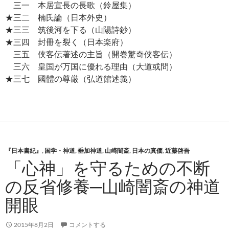
三一 本居宣長の長歌（鈴屋集）
★三二 楠氏論（日本外史）
★三三 筑後河を下る（山陽詩鈔）
★三四 封冊を裂く（日本楽府）
三五 侠客伝著述の主旨（開巻驚奇侠客伝）
三六 皇国が万国に優れる理由（大道或問）
★三七 國體の尊厳（弘道館述義）
『日本書紀』
,
国学・神道
,
垂加神道
,
山崎闇斎
,
日本の真価
,
近藤啓吾
「心神」を守るための不断
の反省修養─山崎闇斎の神道
開眼
2015年8月2日
コメントする