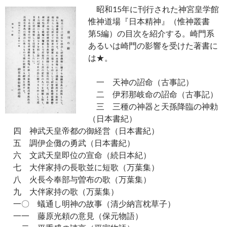
昭和15年に刊行された神宮皇学館
惟神道場『日本精神』（惟神叢書
第5編）の目次を紹介する。崎門系
あるいは崎門の影響を受けた著書に
は★。
一 天神の詔命（古事記）
二 伊邪那岐命の詔命（古事記）
三 三種の神器と天孫降臨の神勅
（日本書紀）
四 神武天皇帝都の御経営（日本書紀）
五 調伊企儺の勇武（日本書紀）
六 文武天皇即位の宣命（続日本紀）
七 大伴家持の長歌並に短歌（万葉集）
八 火長今奉部与曽布の歌（万葉集）
九 大伴家持の歌（万葉集）
一〇 蟻通し明神の故事（清少納言枕草子）
一一 藤原光頼の意見（保元物語）