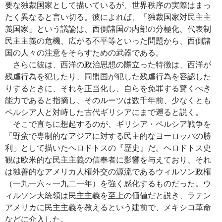
要な独裁国家として描いているが、世界秩序の実際はまっ
たく異なると言い切る。彼によれば、「独裁国家対民主主
義国家」という議論は、西側諸国の内部の分極化、代表制
民主主義の危機、広がる不平等といった問題から、西側諸
国の人々の注意をそらすための武器である。
さらに彼は、西洋の政治思想の際立った特徴は、西洋が
残虐行為を犯したり、同盟国が犯した残虐行為を容認した
りするときに、それを正当化し、自らを免罪する驚くべき
能力であると指摘し、そのルーツは数千年前、少なくとも
ペルシア人と対峙した古代ギリシアにまで遡ると説く。
そこで直ちに想起するのが、ギリシア・ペルシア戦争を
「野蛮で専制的なアジアに対する民主的なヨーロッパの勝
利」として描いたヘロドトスの『歴史』だ。ヘロドトス史
観は欧米的な民主主義の信奉者に影響を与えており、それ
は独善的なアメリカ人権外交の源流であるウィルソン政権
（一九一六～一九二一年）を強く感化するものだった。ウ
ィルソン大統領は民主主義を至上の価値だと説き、ラテン
アメリカに民主主義を教えるという建前で、メキシコ革命
などに介入した。