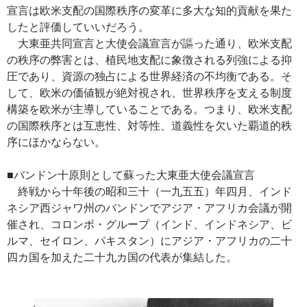
宣言は欧米支配の国際秩序の変革に多大な知的貢献を果た
したと評価していいだろう。
大東亜共同宣言と大使会議宣言が謳った通り、欧米支配
の秩序の弊害とは、植民地支配に象徴される列強による抑
圧であり、資源の独占による世界経済の不均衡である。そ
して、欧米の価値観が絶対視され、世界秩序を支える制度
構築を欧米が主導していることである。つまり、欧米支配
の国際秩序とは互恵性、対等性、道義性を欠いた覇道的秩
序にほかならない。
■バンドン十原則として蘇った大東亜大使会議宣言
終戦から十年後の昭和三十（一九五五）年四月、インド
ネシア西ジャワ州のバンドンでアジア・アフリカ会議が開
催され、コロンボ・グループ（インド、インドネシア、ビ
ルマ、セイロン、パキスタン）にアジア・アフリカの二十
四カ国を加えた二十九カ国の代表が集結した。