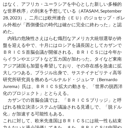
はなく、アフリカ・ユーラシアを中心とした新しい多極的
な世界秩序」の到来を予想している（ATASAM, September
28, 2023）。二月には欧州連合（ＥＵ）のジョセップ・ボレ
ル外相が「西側優位の時代は確かに完全に終わった」と認
めた。
内戦の危険性さえはらむ熾烈なアメリカ大統領選挙が終
盤を迎える中で、十月にはロシアを議長国としてカザンで
ＢＲＩＣＳ首脳会議が開催される。ＢＲＩＣＳには今年か
らイランやエジプトなど五カ国が加わった。タイなど東南
アジア諸国も加盟を希望しており、その存在感を急速に拡
大しつつある。ブラジル出身で、サステイナビリティ高等
研究所研究員を務めるベルナルド・ジュレマ（Bernardo
Jurema）氏は、ＢＲＩＣＳ拡大の動きを、「世界の脱西洋
化のプロジェクト」ととらえる。
カザンでの首脳会議では、「ＢＲＩＣＳブリッジ」と呼
ばれる独立決済システムが議論される見通しで、「脱ドル
化」が加速する可能性もある。
これに対して、欧米先進国はＢＲＩＣＳには統一性も結束
力もないと過小評価してきた。また、ＢＲＩＣＳは中国や