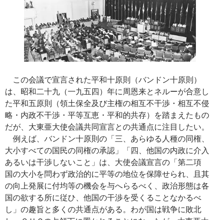
この会議で宣言された平和十原則（バンドン十原則）
は、昭和二十九（一九五四）年に周恩来とネルーが合意し
た平和五原則（領土保全及び主権の相互不干渉・相互不侵
略・内政不干渉・平等互恵・平和的共存）を踏まえたもの
だが、大東亜大使会議共同宣言との共通点に注目したい。
例えば、バンドン十原則の「三、あらゆる人種の同権、
大小すべての国民の同権の承認」「四、他国の内政に介入
あるいは干渉しないこと」は、大使会議宣言の「第二項
国の大小を問わず政治的に平等の地位を保障せられ、且其
の向上発展に付均等の機会を与へらるべく、政治形態は各
国の欲する所に従ひ、他国の干渉を受くることなかるべ
し」の趣旨と多くの共通点がある。わが国は戦争に敗北