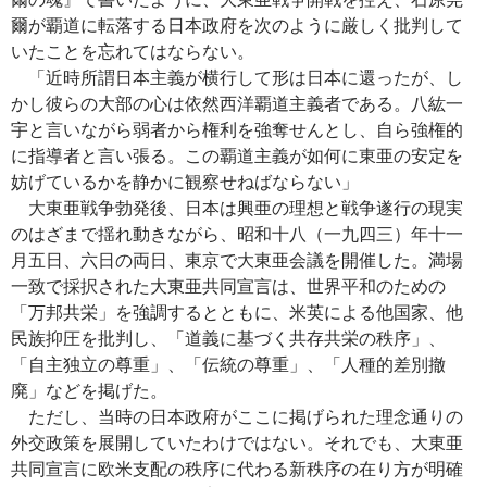
爾が覇道に転落する日本政府を次のように厳しく批判して
いたことを忘れてはならない。
「近時所謂日本主義が横行して形は日本に還ったが、し
かし彼らの大部の心は依然西洋覇道主義者である。八紘一
宇と言いながら弱者から権利を強奪せんとし、自ら強権的
に指導者と言い張る。この覇道主義が如何に東亜の安定を
妨げているかを静かに観察せねばならない」
大東亜戦争勃発後、日本は興亜の理想と戦争遂行の現実
のはざまで揺れ動きながら、昭和十八（一九四三）年十一
月五日、六日の両日、東京で大東亜会議を開催した。満場
一致で採択された大東亜共同宣言は、世界平和のための
「万邦共栄」を強調するとともに、米英による他国家、他
民族抑圧を批判し、「道義に基づく共存共栄の秩序」、
「自主独立の尊重」、「伝統の尊重」、「人種的差別撤
廃」などを掲げた。
ただし、当時の日本政府がここに掲げられた理念通りの
外交政策を展開していたわけではない。それでも、大東亜
共同宣言に欧米支配の秩序に代わる新秩序の在り方が明確