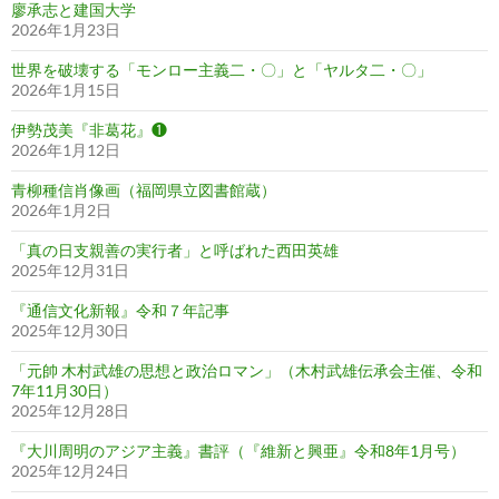
廖承志と建国大学
2026年1月23日
世界を破壊する「モンロー主義二・〇」と「ヤルタ二・〇」
2026年1月15日
伊勢茂美『非葛花』❶
2026年1月12日
青柳種信肖像画（福岡県立図書館蔵）
2026年1月2日
「真の日支親善の実行者」と呼ばれた西田英雄
2025年12月31日
『通信文化新報』令和７年記事
2025年12月30日
「元帥 木村武雄の思想と政治ロマン」（木村武雄伝承会主催、令和
7年11月30日）
2025年12月28日
『大川周明のアジア主義』書評（『維新と興亜』令和8年1月号）
2025年12月24日