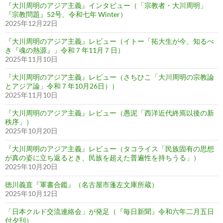
『大川周明のアジア主義』インタビュー（「宗教者・大川周明」
『宗教問題』52号、令和七年 Winter）
2025年12月22日
『大川周明のアジア主義』レビュー（イトー「拓大生が今、知るべ
き『魂の熱源』」令和７年11月７日）
2025年11月10日
『大川周明のアジア主義』レビュー（さちひこ「大川周明の宗教論
とアジア論」令和７年10月26日））
2025年11月10日
『大川周明のアジア主義』レビュー（愚泥「西洋近代終焉以後の新
秩序」）
2025年10月20日
『大川周明のアジア主義』レビュー（タコライス「民族固有の思想
が真の姿に立ち返るとき、民族を超えた普遍性を持ちうる」）
2025年10月20日
徳川義直『軍書合鑑』（名古屋市蓬左文庫所蔵）
2025年10月12日
「日本クルド交流連絡会」が発足（『毎日新聞』令和六年二月五日
付夕刊）