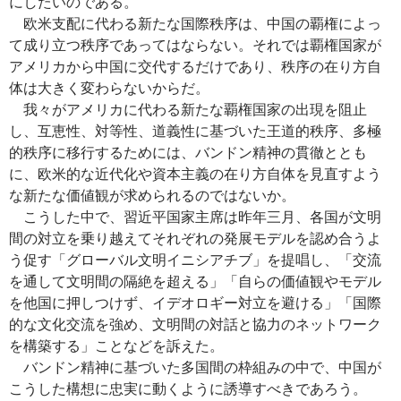
にしたいのである。
欧米支配に代わる新たな国際秩序は、中国の覇権によっ
て成り立つ秩序であってはならない。それでは覇権国家が
アメリカから中国に交代するだけであり、秩序の在り方自
体は大きく変わらないからだ。
我々がアメリカに代わる新たな覇権国家の出現を阻止
し、互恵性、対等性、道義性に基づいた王道的秩序、多極
的秩序に移行するためには、バンドン精神の貫徹ととも
に、欧米的な近代化や資本主義の在り方自体を見直すよう
な新たな価値観が求められるのではないか。
こうした中で、習近平国家主席は昨年三月、各国が文明
間の対立を乗り越えてそれぞれの発展モデルを認め合うよ
う促す「グローバル文明イニシアチブ」を提唱し、「交流
を通して文明間の隔絶を超える」「自らの価値観やモデル
を他国に押しつけず、イデオロギー対立を避ける」「国際
的な文化交流を強め、文明間の対話と協力のネットワーク
を構築する」ことなどを訴えた。
バンドン精神に基づいた多国間の枠組みの中で、中国が
こうした構想に忠実に動くように誘導すべきであろう。