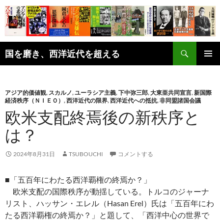
コ
ン
テ
ン
検
ツ
国を磨き、西洋近代を超える
索
へ
メインメ
ス
ニュー
キ
アジア的価値観
,
スカルノ
,
ユーラシア主義
,
下中弥三郎
,
大東亜共同宣言
,
新国際
ッ
経済秩序（ＮＩＥＯ）
,
西洋近代の限界
,
西洋近代への抵抗
,
非同盟諸国会議
プ
欧米支配終焉後の新秩序と
は？
2024年8月31日
TSUBOUCHI
コメントする
■「五百年にわたる西洋覇権の終焉か？」
欧米支配の国際秩序が動揺している。トルコのジャーナ
リスト、ハッサン・エレル（Hasan Erel）氏は「五百年にわ
たる西洋覇権の終焉か？」と題して、「西洋中心の世界で