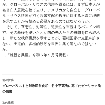
が、グローバル・サウスの信頼を得るには、まず日本人が
名誉白人意識を捨て去り、アメリカから自立し、グローバ
ル・サウス諸国が抱く欧米支配の秩序に対する不満に理解
を示すことから始める必要があるのではなかろうか。
そして、互恵性、対等性、道義性を重視するバンドン精
神、その基礎を築いたわが国の先人たちの思想を自ら継承
し、新たな秩序構想を示すことが、覇権国家の支配を許さ
ない、王道的、多極的秩序を世界に築く道なのではない
か。
（『維新と興亜』令和６年９月号掲載）
投
前の投稿
稿
グローバリストと郵政民営化① 竹中平蔵氏に宛てたゼーリック氏
の信書
ナ
ビ
次の投稿