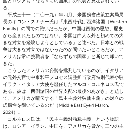
国とロシアも「ならずもの国家」の代表と見なされてい
る。
平成三十一（二〇一九）年四月、米国務省政策立案局局
長のキロン・スキナー氏は「東西冷戦は西洋諸国（Western
Family）の間での戦いだったが、中国は西側の思想、歴史
から産まれたものではない。米国は白人以外と初めての大
きな対立を経験しようとしている」と述べた。日本との戦
争は大きな対立ではなかったのか問いたいところだが、ア
メリカは常に挑戦者を「ならずもの国家」と断じて叩いて
きた。
こうしたアメリカの姿勢を批判しているのが、イタリア
の元外交官で中東和平プロセス調整担当政府特別代表や駐
イラク・イタリア大使を歴任したマルコ・コルネロス氏で
ある。彼は「西側諸国の世界支配の最後のあがき」と題し
て、アメリカが喧伝する「民主主義対独裁主義」の対立の
虚構性を衝いているのだ（Middle East Eye,4 March,
2024）。
コルネロス氏は、「民主主義対独裁主義」という物語
は、ロシア、イラン、中国を、アメリカを脅かす三つの主