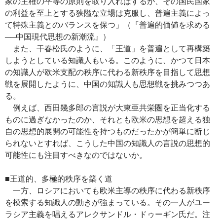
家の主権の平等の原則を取り入れはするが、その国民国家
の利益を至上とする狭隘な立場は克服し、普遍主義によっ
て特殊主義とのバランスを保つ」（『普遍的価値を求める
──中国現代思想の新潮流』）
また、干春松氏のように、「王道」を普遍として再構築
しようとしている知識人もいる。このように、かつて日本
の知識人が欧米支配の秩序に代わる新秩序を目指して思想
戦を展開したように、中国の知識人も思想戦を挑みつつあ
る。
例えば、西田幾多郎の言説が大東亜共栄圏を正当化する
ものに過ぎなかったのか、それとも欧米の思想を超える独
自の思想的展開の可能性を持つものだったかが簡単に断じ
られないとすれば、こうした中国の知識人の言説の思想的
可能性にも注目すべきなのではないか。
■王道的、多極的秩序を築く道
一方、ロシアにおいても欧米主導の秩序に代わる新秩序
を模索する知識人の動きが強まっている。その一人がユー
ラシア主義を唱えるアレクサンドル・ドゥーギン氏だ。注