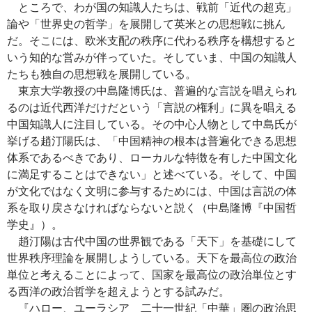
ところで、わが国の知識人たちは、戦前「近代の超克」
論や「世界史の哲学」を展開して英米との思想戦に挑ん
だ。そこには、欧米支配の秩序に代わる秩序を構想すると
いう知的な営みが伴っていた。そしていま、中国の知識人
たちも独自の思想戦を展開している。
東京大学教授の中島隆博氏は、普遍的な言説を唱えられ
るのは近代西洋だけだという「言説の権利」に異を唱える
中国知識人に注目している。その中心人物として中島氏が
挙げる趙汀陽氏は、「中国精神の根本は普遍化できる思想
体系であるべきであり、ローカルな特徴を有した中国文化
に満足することはできない」と述べている。そして、中国
が文化ではなく文明に参与するためには、中国は言説の体
系を取り戻さなければならないと説く（中島隆博『中国哲
学史』）。
趙汀陽は古代中国の世界観である「天下」を基礎にして
世界秩序理論を展開しようしている。天下を最高位の政治
単位と考えることによって、国家を最高位の政治単位とす
る西洋の政治哲学を超えようとする試みだ。
『ハロー、ユーラシア 二十一世紀「中華」圏の政治思