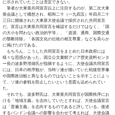
に示されていたことは否定できない。
筆者が大東亜共同宣言以上に注目するのが、第二次大東
亜会議として構想され、昭和二十（一九四五）年四月二十
三日に開催された大東亜大使会議で採択された共同宣言
だ。宣言は大東亜共同宣言を確認するだけではなく、「国
の大小を問わない政治的平等」、「資源、通商、国際交通
の壟断排除」「各国文化の伝統の相互尊重」などを高らか
に掲げたのである。
もちろん、こうした共同宣言をまとめた日本政府には
様々な思惑があった。国立公文書館アジア歴史資料センタ
ー長の波多野澄雄氏が指摘するように、大使会議共同宣言
には、日本の秩序観が、当時ソ連が描いていた戦後世界像
や国際政治観と異なるものではないことを示すことによっ
て、ソ連の参戦を防止したいという意図も込められてい
た。
それでも、波多野氏は、大東亜共同宣言が国際秩序にお
ける「地域主義」を志向していたとすれば、大使会議宣言
は「普遍主義」を志向するものであると評している。後述
するバンドン会議への影響を合わせて考えれば、大使会議