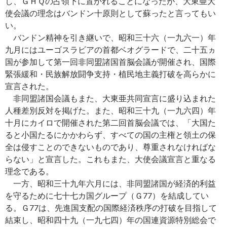
し、ＧＨＱの占領下に置かれることになったが、大東亜大
使会議の理念はバンドン十原則として蘇ったと言ってもい
い。
バンドン精神を引き継いで、昭和三十六（一九六一）年
九月にはユーゴスラビアの首都ベオグラードで、二十五ヵ
国が参加して第一回非同盟諸国首脳会議が開催され、国際
緊張緩和・民族解放闘争支持・植民地主義打破を高らかに
宣言された。
非同盟諸国会議もまた、大東亜共同宣言に盛り込まれた
人種差別反対を掲げた。また、昭和三十九（一九六四）年
十月にカイロで開催された第二回首脳会議では、「大国た
ると小国たるにかかわらず、すべての国の主権と領土の保
全は侵すことのできないものであり、尊重されなければな
らない」と宣言した。これもまた、大使会議宣言と重なる
理念である。
一方、昭和三十九年六月には、非同盟諸国が経済的利益
を守るために七十七カ国グループ（Ｇ77）を結成してい
る。Ｇ77は、先進国支配の国際経済秩序の打破を目指して
結束し、昭和四十九（一九七四）年の国連資源特別総会で