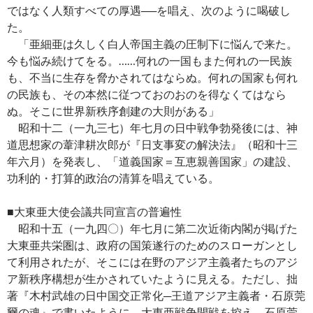
ではなく人類すべての厚遇──を唱え、次のように喝破し
た。
「亜細亜は久しく白人帝国主義の圧制下に悩んで来た。
今も悩み続けてをる。……何れの一国もまた何れの一民族
も、不当に生存を脅かされてはならぬ。何れの国家も何れ
の民族も、その本然に従つておのおのを得なくてはなら
ぬ。そこに世界新秩序創建の大則がある」
昭和十二（一九三七）年七月の日中戦争勃発後には、神
道思想家の葦津耕次郎が『日支事変の解決法』（昭和十三
年六月）を発表し、「道義国家＝互恵親善国家」の建設、
功利的・打算的政治の清算を唱えている。
■大東亜大使会議共同宣言の普遍性
昭和十五（一九四〇）年七月に第二次近衛内閣が掲げた
大東亜共栄圏は、政府の国策遂行のためのスローガンとし
て利用されたが、そこには在野のアジア主義者たちのアジ
ア新秩序構想が生かされていたように見える。ただし、拙
著『木村武雄の日中国交正常化─王道アジア主義者・石原莞
爾の魂』で書いたように、大東亜戦争開戦を控え、石原莞