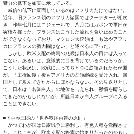
響力の低下を如実に示している。
威信の低下に直面しているのはアメリカだけではない。
近年、旧フランス領のアフリカ諸国ではクーデターが相次
ぎ、昨年七月にはニジェールで、八月にはガボンで軍部が
実権を握った。フランスはこうした流れを食い止めること
ができなくなっており、マクロン大統領は「もはやアフリ
カにフランスの勢力圏はない」と述べるに至った。
しかし、欧米支配の終焉の兆候は日本人の目には入って
こない。あるいは、意識的に目を背けているのだろうか。
こうした状況は、敗戦によってＧＨＱに占領されたわが国
が、「主権回復」後もアメリカの占領継続を受け入れ、属
国として歩んできたからにほかならない。その見返りとし
て、日本は「名誉白人」の地位を与えられ、鬱憤を晴らし
てきたのかもしれないが、所詮日本が白人グループに入る
ことはできない。
■下中弥三郎の「世界秩序再建の原則」
かつてわが国は日露戦争に勝利し、有色人種を覚醒させ
た。これこそが、欧米支配の終焉の始まりだったのかもし