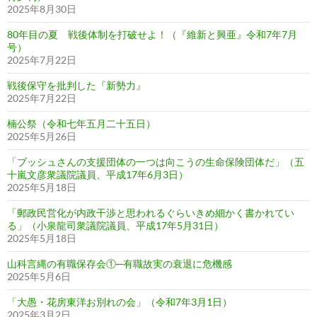
2025年8月30日
80年目の夏 戦後体制を打破せよ！（『維新と興亜』令和7年7月
号）
2025年7月22日
戦後保守を批判した『新勢力』
2025年7月22日
楠公祭（令和七年五月二十五日）
2025年5月26日
「ブッシュさんの支援団体の一つは向こうの生命保険団体だ」（五
十嵐文彦衆議院議員、平成17年6月3日）
2025年5月18日
「郵政民営化が内政干渉と思われるぐらいきめ細かく書かれてい
る」（小泉龍司衆議院議員、平成17年5月31日）
2025年5月18日
山科言縄の有職保存会①─有職故実の衰退に危機感
2025年5月6日
「大愚・花房東洋お別れの会」（令和7年3月1日）
2025年3月2日