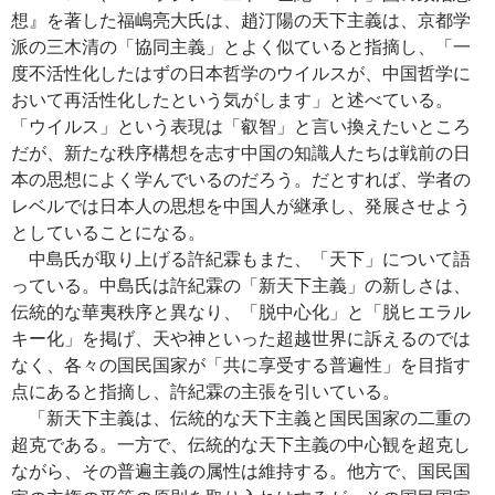
想』を著した福嶋亮大氏は、趙汀陽の天下主義は、京都学
派の三木清の「協同主義」とよく似ていると指摘し、「一
度不活性化したはずの日本哲学のウイルスが、中国哲学に
おいて再活性化したという気がします」と述べている。
「ウイルス」という表現は「叡智」と言い換えたいところ
だが、新たな秩序構想を志す中国の知識人たちは戦前の日
本の思想によく学んでいるのだろう。だとすれば、学者の
レベルでは日本人の思想を中国人が継承し、発展させよう
としていることになる。
中島氏が取り上げる許紀霖もまた、「天下」について語
っている。中島氏は許紀霖の「新天下主義」の新しさは、
伝統的な華夷秩序と異なり、「脱中心化」と「脱ヒエラル
キー化」を掲げ、天や神といった超越世界に訴えるのでは
なく、各々の国民国家が「共に享受する普遍性」を目指す
点にあると指摘し、許紀霖の主張を引いている。
「新天下主義は、伝統的な天下主義と国民国家の二重の
超克である。一方で、伝統的な天下主義の中心観を超克し
ながら、その普遍主義の属性は維持する。他方で、国民国