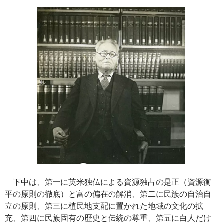
下中は、第一に英米独仏による資源独占の是正（資源衡
平の原則の徹底）と富の偏在の解消、第二に民族の自治自
立の原則、第三に植民地支配に置かれた地域の文化の拡
充、第四に民族固有の歴史と伝統の尊重、第五に白人だけ