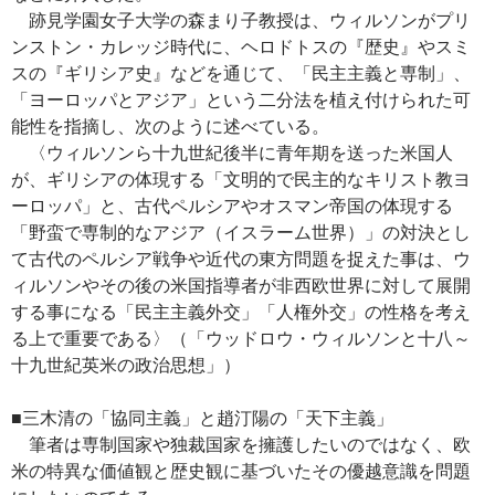
跡見学園女子大学の森まり子教授は、ウィルソンがプリ
ンストン・カレッジ時代に、ヘロドトスの『歴史』やスミ
スの『ギリシア史』などを通じて、「民主主義と専制」、
「ヨーロッパとアジア」という二分法を植え付けられた可
能性を指摘し、次のように述べている。
〈ウィルソンら十九世紀後半に青年期を送った米国人
が、ギリシアの体現する「文明的で民主的なキリスト教ヨ
ーロッパ」と、古代ペルシアやオスマン帝国の体現する
「野蛮で専制的なアジア（イスラーム世界）」の対決とし
て古代のペルシア戦争や近代の東方問題を捉えた事は、ウ
ィルソンやその後の米国指導者が非西欧世界に対して展開
する事になる「民主主義外交」「人権外交」の性格を考え
る上で重要である〉（「ウッドロウ・ウィルソンと十八～
十九世紀英米の政治思想」）
■三木清の「協同主義」と趙汀陽の「天下主義」
筆者は専制国家や独裁国家を擁護したいのではなく、欧
米の特異な価値観と歴史観に基づいたその優越意識を問題