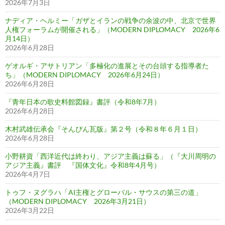
2026年7月3日
ナディア・ヘルミー「ガザとイランの戦争の余波の中、北京で世界
人権フォーラムが開催される」（MODERN DIPLOMACY 2026年6
月14日）
2026年6月28日
ゲオルギ・アサトリアン「多極化の進展とその台頭する指導者た
ち」（MODERN DIPLOMACY 2026年6月24日）
2026年6月28日
『青年日本の歌史料館図録』書評（令和8年7月）
2026年6月28日
木村武雄伝承会『そんぴん瓦版』第２号（令和８年６月１日）
2026年6月28日
小野耕資「西洋近代は終わり、アジア主義は蘇る」（『大川周明の
アジア主義』書評 『国体文化』令和8年4月号）
2026年4月7日
トゥフ・ヌグラハ「AI主権とグローバル・サウスの第三の道」
（MODERN DIPLOMACY 2026年3月21日）
2026年3月22日