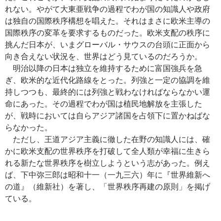
れない。やがて大東亜戦争の過程でわが国の知識人や政府
は独自の国際秩序構想を唱えた。それはまさに欧米主導の
国際秩序の変革を要求するものだった。欧米支配の秩序に
挑んだ日本が、いまグローバル・サウスの台頭に正面から
向き合えない状況を、世界はどう見ているのだろうか。
明治以降の日本は独立を維持するために富国強兵を急
ぎ、欧米的な近代化路線をとった。列強と一定の協調を維
持しつつも、最終的には列強と戦わなければならなかい運
命にあった。その過程でわが国は植民地解放を主張した
が、戦時においては自らアジア諸国を占領下に置かねばな
らなかった。
ただし、王道アジア主義に徹した在野の知識人には、確
かに欧米支配の世界秩序を打破して全人類が幸福に生きら
れる新たな世界秩序を樹立しようという志があった。例え
ば、下中弥三郎は昭和十一（一九三六）年に『世界維新へ
の道』（維新社）を著し、「世界秩序再建の原則」を掲げ
ている。