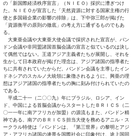
の「新国際経済秩序宣言」（ＮＩＥＯ）採択に漕ぎつけ
た。ＮＩＥＯが宣言した「天然資源に対する国家主権の行
使と多国籍企業の影響の排除」は、下中弥三郎が掲げた
「資源衡平の原則の徹底」の考え方に通ずるものでもあ
る。
大東亜会議や大東亜大使会議で採択された宣言が、バン
ドン会議や非同盟諸国首脳会議の宣言と似ているのは決し
て偶然ではない。王道アジア主義者たちが展開し、それを
生かして日本政府が掲げた理念は、アジア諸国の指導者た
ちに共有されていたからだ。バンドン会議を主導したイン
ドネシアのスカルノ大統領に象徴されるように、興亜の理
想はアジア諸国の指導者たちの胸に刻み付けられていたの
である。
平成二十一（二〇〇九）年にブラジル、ロシア、イン
ド、中国による首脳会議からスタートしたＢＲＩＣＳ（二
〇一一年に南アフリカが加盟）の源流もまた、バンドン精
神である。南アのＢＲＩＣＳ担当大使を務めるアニル・ス
ークラル特使は「バンドンは、『第三世界』の黎明とアジ
ア・アフリカ諸国の連帯を国際社会に印象付け、途上国同