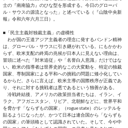
士の『南南協力』のひな型を形成する。今日のグローバ
ル・サウスの源流となった」と述べている（『山陰中央新
報』令和六年六月三日）。
■「民主主義対独裁主義」の虚構性
わが国の王道アジア主義者の理念に発するバンドン精神
は、グローバル・サウスに引き継がれている。にもかかわ
らず、欧米支配の終焉の兆候が日本人に見えない理由は、
冒頭に述べた「対米追従」や「名誉白人意識」だけではな
い。欧米の指導者は世界史的なこの大変動を、特定の独裁
国家、専制国家による平和への挑戦の問題に矮小化してい
るからだ。さらに言えば、欧米主導の国際秩序が正義であ
り、それに対する挑戦者は悪であるという独善がある。
冷戦終結後、アメリカの政策担当者たちは、イラン、イ
ラク、アフガニスタン、リビア、北朝鮮などに、世界平和
を脅かす「ならずもの国家」（rogue state）のレッテルを
貼るようになったが、かつて日本は連合国から「ならずも
の国家」の筆頭格として認識されていた。そして、今や中