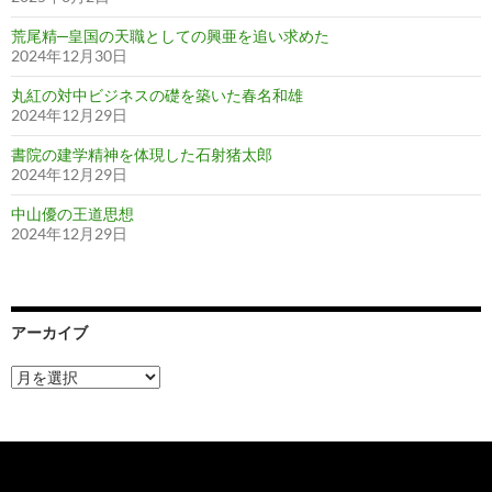
荒尾精─皇国の天職としての興亜を追い求めた
2024年12月30日
丸紅の対中ビジネスの礎を築いた春名和雄
2024年12月29日
書院の建学精神を体現した石射猪太郎
2024年12月29日
中山優の王道思想
2024年12月29日
アーカイブ
ア
ー
カ
イ
ブ