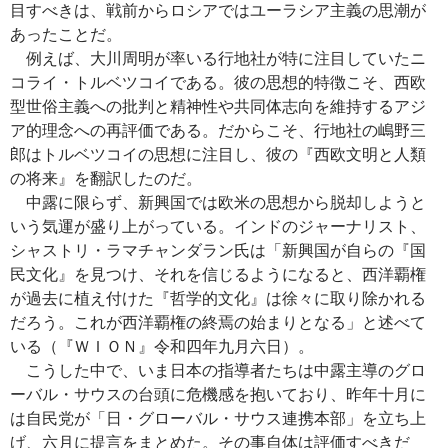
目すべきは、戦前からロシアではユーラシア主義の思潮が
あったことだ。
例えば、大川周明が率いる行地社が特に注目していたニ
コライ・トルベツコイである。彼の思想的特徴こそ、西欧
型世俗主義への批判と精神性や共同体志向を維持するアジ
ア的理念への再評価である。だからこそ、行地社の嶋野三
郎はトルベツコイの思想に注目し、彼の『西欧文明と人類
の将来』を翻訳したのだ。
中露に限らず、新興国では欧米の思想から脱却しようと
いう気運が盛り上がっている。インドのジャーナリスト、
シャストリ・ラマチャンダラン氏は「新興国が自らの『国
民文化』を見つけ、それを信じるようになると、西洋覇権
が過去に植え付けた『哲学的文化』は徐々に取り除かれる
だろう。これが西洋覇権の終焉の始まりとなる」と述べて
いる（『ＷＩＯＮ』令和四年九月六日）。
こうした中で、いま日本の指導者たちは中露主導のグロ
ーバル・サウスの台頭に危機感を抱いており、昨年十月に
は自民党が「日・グローバル・サウス連携本部」を立ち上
げ、六月に提言をまとめた。その事自体は評価すべきだ