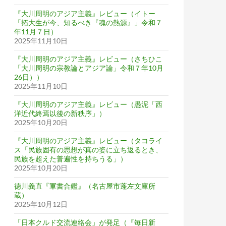
『大川周明のアジア主義』レビュー（イトー
「拓大生が今、知るべき『魂の熱源』」令和７
年11月７日）
2025年11月10日
『大川周明のアジア主義』レビュー（さちひこ
「大川周明の宗教論とアジア論」令和７年10月
26日））
2025年11月10日
『大川周明のアジア主義』レビュー（愚泥「西
洋近代終焉以後の新秩序」）
2025年10月20日
『大川周明のアジア主義』レビュー（タコライ
ス「民族固有の思想が真の姿に立ち返るとき、
民族を超えた普遍性を持ちうる」）
2025年10月20日
徳川義直『軍書合鑑』（名古屋市蓬左文庫所
蔵）
2025年10月12日
「日本クルド交流連絡会」が発足（『毎日新