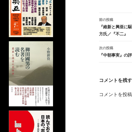
投
前の投稿
稿
『維新と興亜に駆
方氏／『不二』
ナ
ビ
次の投稿
『中朝事実』の評
ゲ
ー
シ
コメントを残す
ョ
コメントを投稿
ン