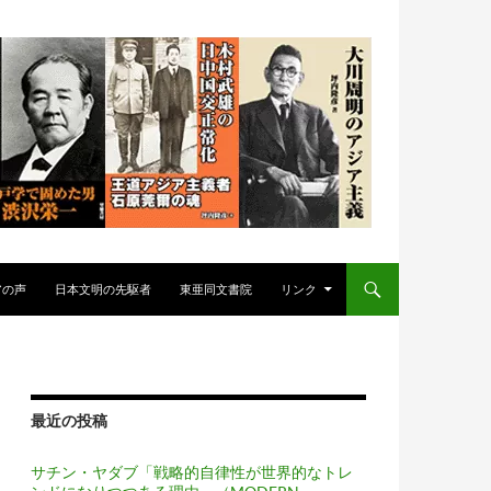
アの声
日本文明の先駆者
東亜同文書院
リンク
最近の投稿
サチン・ヤダブ「戦略的自律性が世界的なトレ