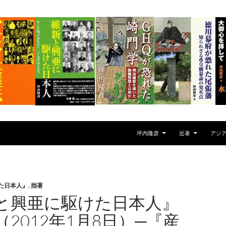
坪内隆彦
近著
アジ
た日本人』
,
拙著
と興亜に駆けた日本人』
2012年1月8日）─『産