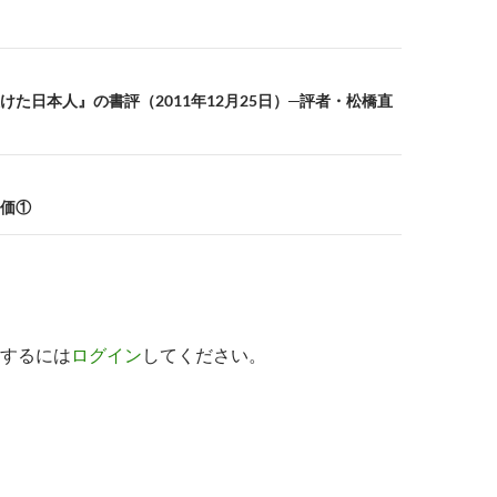
けた日本人』の書評（2011年12月25日）─評者・松橋直
価①
するには
ログイン
してください。