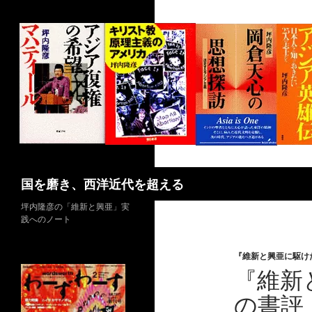
コ
ン
テ
ン
ツ
へ
ス
キ
ッ
プ
検
国を磨き、西洋近代を超える
索
坪内隆彦の「維新と興亜」実
践へのノート
『維新と興亜に駆け
『維新
の書評（