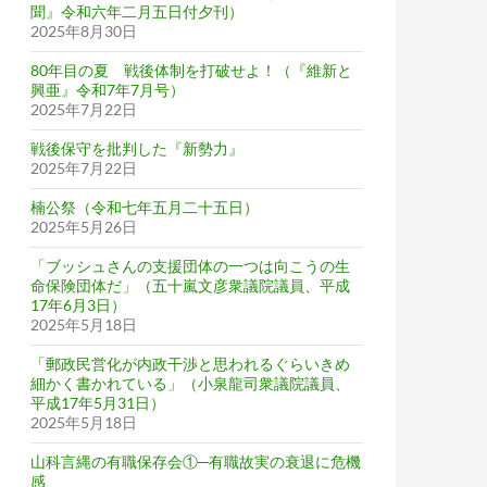
聞』令和六年二月五日付夕刊）
2025年8月30日
80年目の夏 戦後体制を打破せよ！（『維新と
興亜』令和7年7月号）
2025年7月22日
戦後保守を批判した『新勢力』
2025年7月22日
楠公祭（令和七年五月二十五日）
2025年5月26日
「ブッシュさんの支援団体の一つは向こうの生
命保険団体だ」（五十嵐文彦衆議院議員、平成
17年6月3日）
2025年5月18日
「郵政民営化が内政干渉と思われるぐらいきめ
細かく書かれている」（小泉龍司衆議院議員、
平成17年5月31日）
2025年5月18日
山科言縄の有職保存会①─有職故実の衰退に危機
感