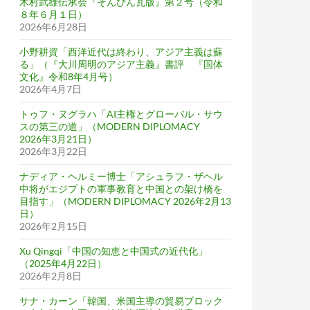
木村武雄伝承会『そんぴん瓦版』第２号（令和
８年６月１日）
2026年6月28日
小野耕資「西洋近代は終わり、アジア主義は蘇
る」（『大川周明のアジア主義』書評 『国体
文化』令和8年4月号）
2026年4月7日
トゥフ・ヌグラハ「AI主権とグローバル・サウ
スの第三の道」（MODERN DIPLOMACY
2026年3月21日）
2026年3月22日
ナディア・ヘルミー博士「アシュラフ・ザヘル
中将がエジプトの軍事教育と中国との架け橋を
目指す」（MODERN DIPLOMACY 2026年2月13
日）
2026年2月15日
Xu Qingqi「中国の知恵と中国式の近代化」
（2025年4月22日）
2026年2月8日
サナ・カーン「韓国、米国主導の貿易ブロック