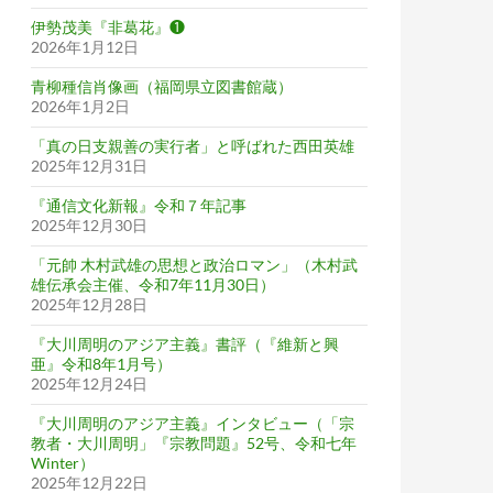
伊勢茂美『非葛花』❶
2026年1月12日
青柳種信肖像画（福岡県立図書館蔵）
2026年1月2日
「真の日支親善の実行者」と呼ばれた西田英雄
2025年12月31日
『通信文化新報』令和７年記事
2025年12月30日
「元帥 木村武雄の思想と政治ロマン」（木村武
雄伝承会主催、令和7年11月30日）
2025年12月28日
『大川周明のアジア主義』書評（『維新と興
亜』令和8年1月号）
2025年12月24日
『大川周明のアジア主義』インタビュー（「宗
教者・大川周明」『宗教問題』52号、令和七年
Winter）
2025年12月22日