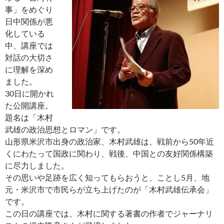
事」をめぐり
日中関係が悪
化している
中、講座では
対話の大切さ
に理解を深め
ました。
30日に開かれ
た公開講座。
題名は「木村
武雄の政治思想とロマン」です。
山形県米沢市出身の政治家、木村武雄は、戦前から50年近
くにわたって国政に関わり、戦後、中国との友好関係構築
に尽力しました。
その思いや足跡を広く知ってもらおうと、ことし5月、地
元・米沢市で市民らが立ち上げたのが「木村武雄伝承会」
です。
この日の講座では、木村に関する著書の作者でジャーナリ