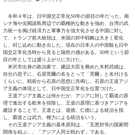
2023年1月1日
コメントする
令和４年は、日中国交正常化50年の節目の年だった。南
シナ海や尖閣諸島周辺での覇権的な動きを強め、台湾の武
力統一を掲げ経済力と軍事力を強大化させる中国に対し
て、トランプ前大統領は、米国の対中戦略は大きく変化
し、封じ込めに動き出した。現在の日本人の中国観も日中
国交正常化当時から見ると隔世の感がある。50年という節
目の年としては盛り上がりに欠けた。
米沢市出身の政治家で、建設大臣を務めた木村武雄は、
自分の息子に、石原莞爾の名をとって「莞爾」と名付ける
くらいに、戦前から石原の思想に共鳴し、石原の王道アジ
ア主義の体現として、日中国交正常化を位置づけた。
王道アジア主義とは何かだが、アジアに対して覇道の原
理で進出する欧米を排除し、王道の原理に基づきアジアを
建設することで、王道とは、道徳、仁徳による統治を指
し、覇道とは武力、権力による統治をいう。
その王道アジア主義の基本原則は、「互恵対等の国家間
関係を結ぶ」、「アジア人同士戦わず」である。