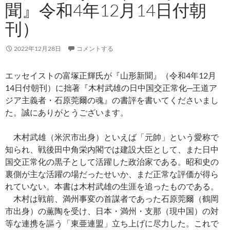
聞』令和4年12月14日付朝
刊）
2022年12月28日
コメントする
エッセイストの富塚正輝氏が『山形新聞』（令和4年12月
14日付朝刊）に拙著『木村武雄の日中国交正常化─王道ア
ジア主義者・石原莞爾の魂』の書評を書いてくださいまし
た。誠にありがとうございます。
木村武雄（米沢市出身）といえば「元帥」という愛称で
知られ、戦後田中角栄内閣では建設大臣として、また日中
国交正常化の黒子として活躍した政治家である。昭和史の
裏側が主な活躍の場だったせいか、まだ正常な評価が得ら
れていない。本書は木村武雄の生涯を追ったものである。
木村は戦前、満州事変の首謀者であった石原莞爾（鶴岡
市出身）の薫陶を受け、日本・満州・支那（現中国）の対
等な連携を謳う「東亜連盟」立ち上げに尽力した。これで