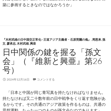
築に参画するときなのではなかろうか」
『木村武雄の日中国交正常化─王道アジア主義者・石原莞爾の魂』
,
周恩来
,
孫
文
,
廖承志
,
木村武雄
,
興亜
日中関係の鍵を握る「孫文
会」（『維新と興亜』第26
号）
2024年12月16日
コメントする
「日本と中国が同じ青写真を持たなければなりません。
持たなければ又二十数年前の日中戦争をくり返す危険があ
るからです。その共通のアジア政策を作るものは、共通の
思想運動、たった一つのものが孫文会なのであります」