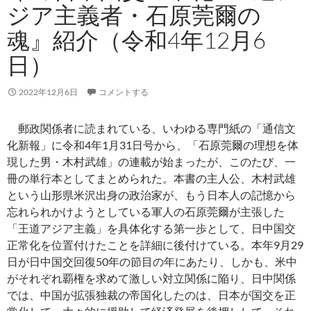
ジア主義者・石原莞爾の
魂』紹介（令和4年12月6
日）
2022年12月6日
コメントする
郵政関係者に読まれている、いわゆる専門紙の「通信文
化新報」に令和4年1月31日号から、「石原莞爾の理想を体
現した男・木村武雄」の連載が始まったが、このたび、一
冊の単行本としてまとめられた。本書の主人公、木村武雄
という山形県米沢出身の政治家が、もう日本人の記憶から
忘れられかけようとしている軍人の石原莞爾が主張した
「王道アジア主義」を具体化する第一歩として、日中国交
正常化を位置付けたことを詳細に後付けている。本年9月29
日が日中国交回復50年の節目の年にあたり、しかも、米中
がそれぞれ覇権を求めて激しい対立関係に陥り、日中関係
では、中国が拡張独裁の帝国化したのは、日本が国交を正