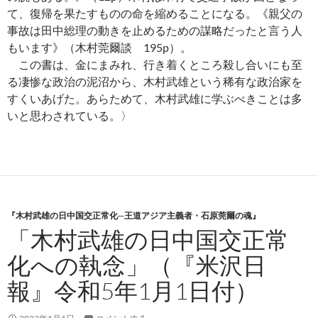
て、復帰を果たすものの命を縮めることになる。《親父の
事故は田中総理の動きを止めるための謀略だったと言う人
もいます》（木村莞爾談 195p）。
この書は、金にまみれ、行き着くところ殺し合いにも至
る凄惨な政治の泥沼から、木村武雄という稀有な政治家を
すくいあげた。あらためて、木村武雄に学ぶべきことは多
いと思わされている。〉
『木村武雄の日中国交正常化─王道アジア主義者・石原莞爾の魂』
「木村武雄の日中国交正常
化への執念」（『米沢日
報』令和5年1月1日付）