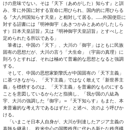
けの意味でない。そは『天下（あめがした）知らす』と訓
み、常に外国に対する宣命に用ひられ、国内的に用ひらる
る『大八州国知らす天皇』と相対して居る。……外国使臣に
対する詔書には『明神御宇（あきつかみとあめがしたしら
す）日本天皇詔旨』又は『明神御宇天皇詔旨』とすべしと
定められたる所以である」
筆者は、中国の「天下」、大川の「御宇」はともに民族
固有の思想だが、大川の言う「大生命」（宇宙の真理）に
則ろうとすれば、それは極めて普遍的な思想となると強調
する。
そして、中国の思想家劉擎氏が中国固有の「天下主義」
に基づきながら、「天下主義」ではなく敢えて「新世界主
義」を標榜するのは、「天下主義」を普遍的なものにする
ことを意図しているからだと指摘し、「我が国の八紘為
宇、大川の強調した『御宇』＝『天下知らす』もまた、本
来普遍的な考え方であるはずだ」と述べ、次のよう呼びか
ける。
「いまこそ日本人自身が、大川が到達したアジア主義の
真髄を継承し、欧米中心の国際秩序に代わる新たな秩序構