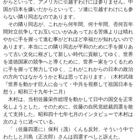
からといって、アメリカに引越すわけには参りません。中
国が日本を嫌いだからといって、ソ連に引越すわけにも参
らない隣り同志なのであります。
その隣り同志が、これから何年間、何十年間、否何百年
間対立抗争してお互いにいがみあっておる苦痛よりは晴れ
やかに手を握って進む事がどれほど幸福だが知れないので
あります。本当にこの隣り同志が平和のために手を握りあ
って古い文化に根ざして新しい時代に貢献してゆく、世界
を道徳国家の競争へと導くために、世界一家をつくるため
に手を握って努力してゆく、これがこれからの日本の政治
の方向ではなかろうかと私は思っております」（木村武雄
『世界を動かす巨人に会って・中共を視察して祖国日本を
想う』昭和三十九年十二月）
木村は、当初佐藤栄作総理を動かして日中の国交を正常
化しようとした。そのために、佐藤の自民党総裁四選を敢
えて支持した。昭和四十七年七月のインタビューで木村は
次のように述べている。
「（佐藤四選に）保利（茂）くんも反対、そういう中で
わたしと川島（正次郎）さんは四選すべしと訴えた。