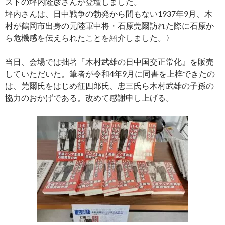
ストの坪内隆彦さんが登壇しました。
坪内さんは、日中戦争の勃発から間もない1937年9月、木
村が鶴岡市出身の元陸軍中将・石原莞爾訪れた際に石原か
ら危機感を伝えられたことを紹介しました。〉
当日、会場では拙著『木村武雄の日中国交正常化』を販売
していただいた。筆者が令和4年9月に同書を上梓できたの
は、莞爾氏をはじめ征四郎氏、忠三氏ら木村武雄の子孫の
協力のおかげである。改めて感謝申し上げる。