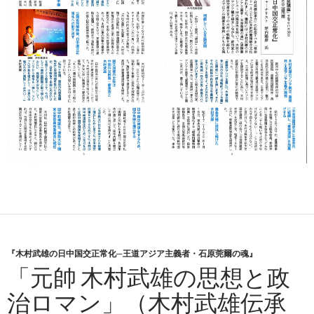
『木村武雄の日中国交正常化─王道アジア主義者・石原莞爾の魂』
「元帥 木村武雄の思想と政
治ロマン」（木村武雄伝承