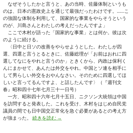
なぜそうしたかと言うと、あの当時、佐藤体制というも
のは、日本の憲政史上を通じて最強だったわけです。……こ
の強固な体制を利用して、国家的な事業をやらそうという
のが、川島さんとわたしの考えだったんですよ」
ここで木村が語った「国家的な事業」とは何か。彼は次
のように続ける。
〈日中と日ソの改善をやらせようとした。わたしが四
選、四選と言うとるときに、佐藤総理が「お前はおれに四
選してなにをやれと言うのか」ときくから、内政は保利く
んにまかせて、あんたは外交をやれ。中国とソ連を相手に
して男らしい外交をおやんなさい。そのために四選してほ
しいと言ってるんですよ、と話したんです〉（『週刊文
春』昭和四十七年七月三十一日号）
一方、昭和四十六年七月十五日、ニクソン大統領は中国
を訪問すると発表した。これを受け、木村をはじめ自民党
議員の間でも日中国交正常化を急ぐ必要があるとの考え方
日中関係の鍵を握る「孫文会」（『
が強まった。
続きを読む
→