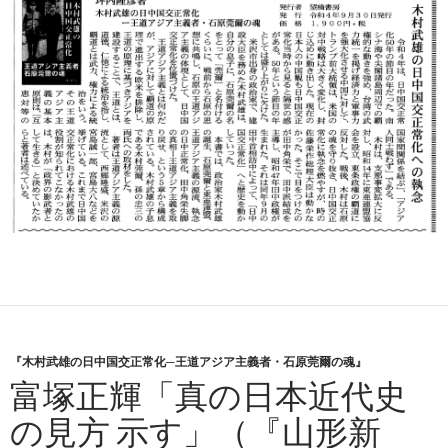
『木村武雄の日中国交正常化─王道アジア主義者・石原莞爾の魂』
富塚正輝「真の日本近代史
の見方 示す」（『山形新