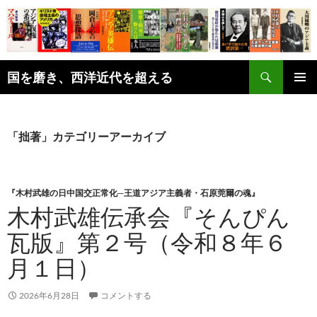
コ
ン
テ
ン
検
ツ
国を磨き、西洋近代を超える
索
へ
メインメ
ス
ニュー
キ
「拙著」カテゴリーアーカイブ
ッ
プ
『木村武雄の日中国交正常化─王道アジア主義者・石原莞爾の魂』
木村武雄伝承会『そんぴん
瓦版』第２号（令和８年６
月１日）
2026年6月28日
コメントする