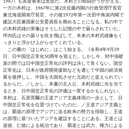
1967）も黒金泰美は悪役だ。木村との暗闘がうかがえる。
一方の木村は、1967年に第2次佐藤内閣の行政管理庁長官
兼北海道開発庁長官、その後1972年第一次田中角栄内閣で
建設大臣兼国家公安委員長を務めることになる。私の中で
の木村武雄の実像はそうした記憶の中で曇らされていた。
坪内氏はその曇りを吹き飛ばして、本来の木村武雄像をく
っきりと浮かび上がらせてくれている。
この書の「はじめに」はこう始まる。《令和4年9月29
日、日中国交正常化50周年を迎えた。しかし今、対中強硬
派の間では日中国交正常化の評判は決して良くない。国交
正常化は、日本が政府開発援助などを通じて中国の経済発
展を後押しし、中国を大国化させた元凶だと捉えられてい
るからだ。／しかし、本書の主人公、木村武雄に光を当て
るとき、日中国交正常化の評価は一変するかもしれない。
木村は、石原莞爾の王道アジア主義体現の一歩として、日
中国交正常化を位置づけていたのだ。／王道アジア主義と
は、覇道の原理でアジアに迫る欧米の勢力を排除し、王道
の原理に基づいたアジアを建設することにある。王道とは
道徳、仁徳による統治であり、覇道とは武力、権力による