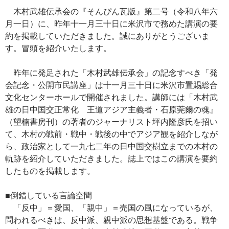
木村武雄伝承会の『そんぴん瓦版』第二号（令和八年六
月一日）に、昨年十一月三十日に米沢市で務めた講演の要
約を掲載していただきました。誠にありがとうございま
す。冒頭を紹介いたします。
昨年に発足された「木村武雄伝承会」の記念すべき「発
会記念・公開市民講座」は十一月三十日に米沢市置賜総合
文化センターホールで開催されました。講師には「木村武
雄の日中国交正常化 王道アジア主義者・石原莞爾の魂』
（望楠書房刊）の著者のジャーナリスト坪内隆彦氏を招い
て、木村の戦前・戦中・戦後の中でアジア観を紹介しなが
ら、政治家として一九七二年の日中国交樹立までの木村の
軌跡を紹介していただきました。誌上ではこの講演を要約
したものを掲載します。
■倒錯している言論空間
「反中」＝愛国、「親中」＝売国の風になっているが、
問われるべきは、反中派、親中派の思想基盤である。戦争