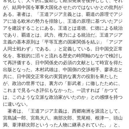
常化して、大々的に援助して経済発展を後押しして、それ
が、結局中国を軍事大国化させたのではないかとの批判が
ある。著者は、「王道アジア主義とは、覇道の原理でアジ
アに迫る欧米の勢力を排除し、王道の原理に基づいたアジ
アを建設することにある。王道とは道徳、仁徳による統治
であり、覇道とは、武力、権力による統治だ。王道アジア
主義の基本原則は「平等互恵の国家関係を結ぶ」「アジア
人同士戦わず」である。」と定義している。日中国交正常
化を、客観的に滔々と流れる歴史の時間軸のなかで検討し
て再評価する、日中関係史の必須の文献として時宜を得た
出版となった。木村武雄は、中国側の交渉相手、廖承志と
共に、日中国交正常化の実質的な裏方の役割を果たした
が、政治の世界では、裏方の「影武者」に徹したために、
これまで見るべき評伝もなかった。一読すれば「かつて
は、このような立派な政治家がいたのか」との感懐を持つ
に違いない。
著者は、「王道アジア主義は、西郷南洲を源流として、
宮島誠一郎、宮島大八、南部次郎、荒尾精、根津一、頭山
満、葦津耕次郎というった人物に継承されていた。」と、