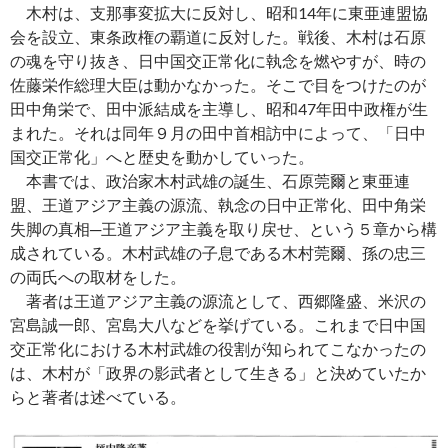
木村は、支那事変拡大に反対し、昭和14年に東亜連盟協
会を設立、東条政権の覇道に反対した。戦後、木村は石原
の魂を守り抜き、日中国交正常化に執念を燃やすが、時の
佐藤栄作総理大臣は動かなかった。そこで目をつけたのが
田中角栄で、田中派結成を主導し、昭和47年田中政権が生
まれた。それは同年９月の田中首相訪中によって、「日中
国交正常化」へと歴史を動かしていった。
本書では、政治家木村武雄の誕生、石原莞爾と東亜連
盟、王道アジア主義の源流、執念の日中正常化、田中角栄
失脚の真相─王道アジア主義を取り戻せ、という５章から構
成されている。木村武雄の子息である木村莞爾、孫の忠三
の両氏への取材をした。
著者は王道アジア主義の源流として、西郷隆盛、米沢の
宮島誠一郎、宮島大八などを挙げている。これまで日中国
交正常化における木村武雄の役割が知られてこなかったの
は、木村が「政界の影武者として生きる」と決めていたか
らと著者は述べている。