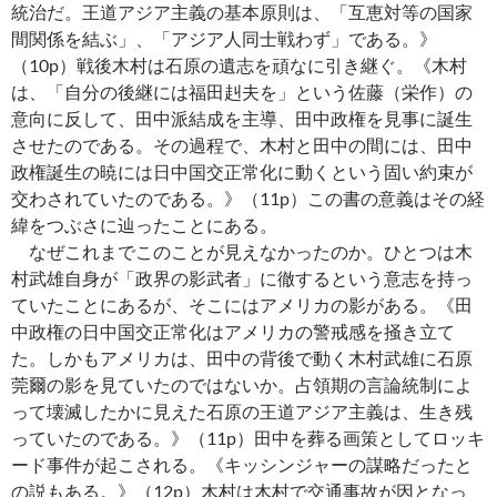
統治だ。王道アジア主義の基本原則は、「互恵対等の国家
間関係を結ぶ」、「アジア人同士戦わず」である。》
（10p）戦後木村は石原の遺志を頑なに引き継ぐ。《木村
は、「自分の後継には福田赳夫を」という佐藤（栄作）の
意向に反して、田中派結成を主導、田中政権を見事に誕生
させたのである。その過程で、木村と田中の間には、田中
政権誕生の暁には日中国交正常化に動くという固い約束が
交わされていたのである。》（11p）この書の意義はその経
緯をつぶさに辿ったことにある。
なぜこれまでこのことが見えなかったのか。ひとつは木
村武雄自身が「政界の影武者」に徹するという意志を持っ
ていたことにあるが、そこにはアメリカの影がある。《田
中政権の日中国交正常化はアメリカの警戒感を掻き立て
た。しかもアメリカは、田中の背後で動く木村武雄に石原
莞爾の影を見ていたのではないか。占領期の言論統制によ
って壊滅したかに見えた石原の王道アジア主義は、生き残
っていたのである。》（11p）田中を葬る画策としてロッキ
ード事件が起こされる。《キッシンジャーの謀略だったと
の説もある。》（12p）木村は木村で交通事故が因となっ