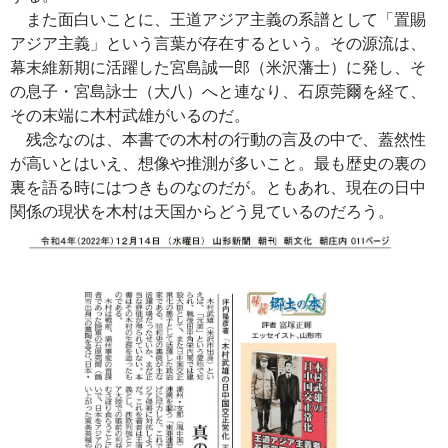
また面白いことに、王道アジア主義の系譜として「置賜
アジア主義」という言葉が存在するという。その源流は、
幕末維新期に活躍した宮島誠一郎（米沢藩士）に発し、そ
の息子・宮島詠士（大八）へと連なり、石原莞爾を経て、
その末端に木村武雄がいるのだ。
残念なのは、本書での木村の行動の言及の中で、蓋然性
が高いとはいえ、想像や推測が多いこと。最も歴史の裏の
裏を語る時にはつきものなのだが。ともあれ、現在の日中
関係の現状を木村は天国からどう見ているのだろう。