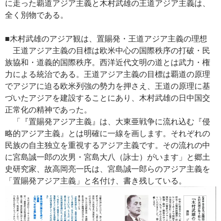
に走った覇道アジア主義と木村武雄の王道アジア主義は、
全く別物である。
■木村武雄のアジア観は、置賜発・王道アジア主義の理想
王道アジア主義の目標は欧米中心の国際秩序の打破・民
族協和・道義的国際秩序。西洋近代文明の道とは武力・権
力による統治である。王道アジア主義の目標は覇道の原理
でアジアに迫る欧米列強の勢力を押さえ、王道の原理に基
づいたアジアを建設することにあり、木村武雄の日中国交
正常化の精神であった。
「『置賜発アジア主義』は、大東亜戦争に流れ込む『侵
略的アジア主義』とは明確に一線を画します。それぞれの
民族の自主独立を重視するアジア主義です。その流れの中
に宮島誠一郎の次男・宮島大八（詠士）がいます」と郷土
史研究家、故高岡亮一氏は、宮島誠一郎らのアジア主義を
「置賜発アジア主義」と名付け、書き残している。