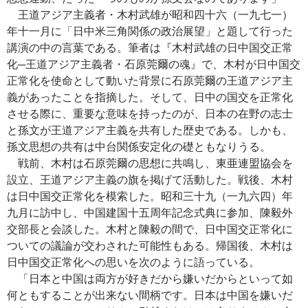
王道アジア主義者・木村武雄が昭和四十六（一九七一）
年十一月に「日中米三角関係の政治展望」と題して行った
講演の中の言葉である。筆者は『木村武雄の日中国交正常
化─王道アジア主義者・石原莞爾の魂』で、木村が日中国交
正常化を使命として動いた背景に石原莞爾の王道アジア主
義があったことを指摘した。そして、日中の国交を正常化
させる際に、重要な意味を持ったのが、日本の在野の志士
と孫文が王道アジア主義を共有した歴史である。しかも、
孫文思想の共有は中台関係安定化の礎ともなりうる。
戦前、木村は石原莞爾の思想に共鳴し、東亜連盟協会を
設立、王道アジア主義の旗を掲げて活動した。戦後、木村
は日中国交正常化を模索した。昭和三十九（一九六四）年
九月に訪中し、中国建国十五周年記念式典に参加、陳毅外
交部長と会談した。木村と陳毅の間で、日中国交正常化に
ついての議論が交わされた可能性もある。帰国後、木村は
日中国交正常化への思いを次のように語っている。
「日本と中国は両方が好きだから嫌いだからといって如
何ともすることが出来ない間柄です。日本は中国を嫌いだ