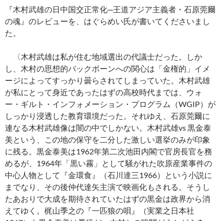
『木村武雄の日中国交正常化─王道アジア主義者・石原莞爾
の魂』のレビューを、はぐらめい氏が書いてくださいまし
た。
〈木村武雄は私が住む地域選出の代議士だった。しか
し、木村の思想的バックボーンへの関心は「金権的」イメ
ージによってすっかり曇らされてしまっていた。木村武雄
が私にとって身近であったはずの高校時代までは、ウォ
ー・ギルト・インフォメーション・プログラム（WGIP）が
しっかり浸透した教育環境だった。それゆえ、石原莞爾に
連なる木村武雄像は闇の中でしかない。木村武雄vs 黒金泰
美という、この地の保守を二分した激しい選挙のみが印象
に残る。黒金泰美は1962年第二次池田内閣で官房長官を務
めるが、1964年「黒い霧」として騒がれた吹原産業事件の
中心人物として『金環食』（石川達三1966）という小説に
までなり、その後仲代達矢主演で映画化もされる。そうし
たあおりで大成を期待されていたはずの黒金は政界から消
えてゆく。梶山季之の『一匹狼の唄』（実業之日本社