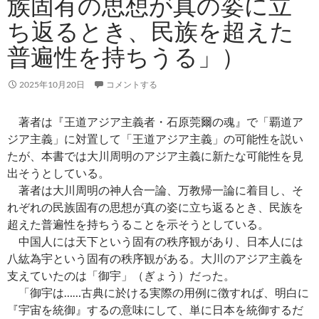
族固有の思想が真の姿に立
ち返るとき、民族を超えた
普遍性を持ちうる」）
2025年10月20日
コメントする
著者は『王道アジア主義者・石原莞爾の魂』で「覇道ア
ジア主義」に対置して「王道アジア主義」の可能性を説い
たが、本書では大川周明のアジア主義に新たな可能性を見
出そうとしている。
著者は大川周明の神人合一論、万教帰一論に着目し、そ
れぞれの民族固有の思想が真の姿に立ち返るとき、民族を
超えた普遍性を持ちうることを示そうとしている。
中国人には天下という固有の秩序観があり、日本人には
八紘為宇という固有の秩序観がある。大川のアジア主義を
支えていたのは「御宇」（ぎょう）だった。
「御宇は……古典に於ける実際の用例に徴すれば、明白に
『宇宙を統御』するの意味にして、単に日本を統御するだ