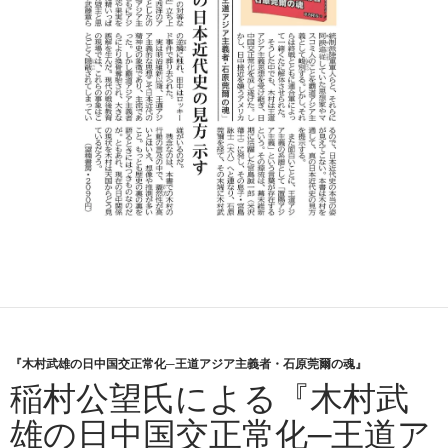
『木村武雄の日中国交正常化─王道アジア主義者・石原莞爾の魂』
稲村公望氏による『木村武
雄の日中国交正常化─王道ア