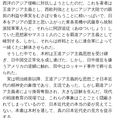
西洋のアジア侵略に対抗しようとしたのだ。これを著者は
王道アジア主義とし、西欧列強とともにアジア大陸での眼
前の利益や果実をむさぼり食らうことに精いっぱいで、日
本をアジアの盟主と思い上がった東条英機や武藤章ら統制
派陸軍軍人らと、それらに阿諛追従（あゆついしょう）し
ていた思想家やマスコミ人のことを覇道アジア主義として
峻別する。しかし、それらは終戦とともに連合軍によって
一緒くたに解体させられた。
そうした中でも、木村は王道アジア主義思想を受け継
ぎ、日中国交正常化を成し遂げた。しかし、日中接近を嫌
うアメリカの逆鱗に触れ、田中はロッキード事件で葬り去
られた。
実は明治維新以降、王道アジア主義的な思想こそ日本近
代の精神史の象徴であり、主流であった。しかし覇道アジ
ア主義者により換骨奪胎され、大きな誤解を生んだ。現代
の戦後教育の現場では、これらの事象はことごとく隠蔽さ
れてしまっているので、日本近代史の本当の姿が見えてこ
ない。本書は木村を通して、真の日本近代史の見方を提示
する。