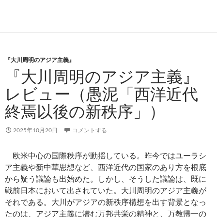
『大川周明のアジア主義』
『大川周明のアジア主義』
レビュー（愚泥「西洋近代
終焉以後の新秩序」）
2025年10月20日
コメントする
欧米中心の国際秩序が動揺している。昨今ではユーラシ
ア主義や新中華思想など、西洋近代の国家のあり方を根底
から疑う議論も出始めた。しかし、そうした議論は、既に
戦前日本において出されていた。大川周明のアジア主義が
それである。大川がアジアの新秩序構想を出す背景となっ
たのは、アジア主義に潜む万邦共栄の精神と、万教帰一の