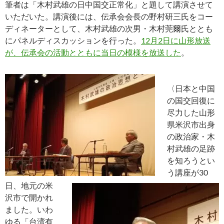
筆者は「木村武雄の日中国交正常化」と題して講演させて
いただいた。講演後には、伝承会会長の野村研三氏をコー
ディネーターとして、木村武雄の次男・木村莞爾氏ととも
にパネルディスカッションを行った。
12月2日に山形放送
が、伝承会の活動とともに当日の模様を放送した
。
〈日本と中国
の国交回復に
尽力した山形
県米沢市出身
の政治家・木
村武雄の足跡
を知ろうとい
う講座が30
日、地元の米
沢市で開かれ
ました。いわ
ゆる「台湾有