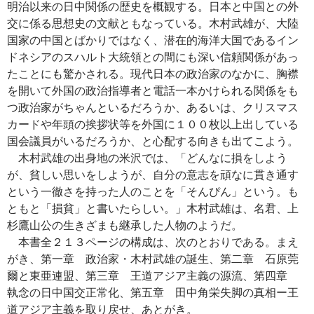
明治以来の日中関係の歴史を概観する。日本と中国との外
交に係る思想史の文献ともなっている。木村武雄が、大陸
国家の中国とばかりではなく、潜在的海洋大国であるイン
ドネシアのスハルト大統領との間にも深い信頼関係があっ
たことにも驚かされる。現代日本の政治家のなかに、胸襟
を開いて外国の政治指導者と電話一本かけられる関係をも
つ政治家がちゃんといるだろうか、あるいは、クリスマス
カードや年頭の挨拶状等を外国に１００枚以上出している
国会議員がいるだろうか、と心配する向きも出てこよう。
木村武雄の出身地の米沢では、「どんなに損をしよう
が、貧しい思いをしようが、自分の意志を頑なに貫き通す
という一徹さを持った人のことを「そんぴん」という。も
ともと「損貧」と書いたらしい。」木村武雄は、名君、上
杉鷹山公の生きざまも継承した人物のようだ。
本書全２１３ページの構成は、次のとおりである。まえ
がき、第一章 政治家・木村武雄の誕生、第二章 石原莞
爾と東亜連盟、第三章 王道アジア主義の源流、第四章
執念の日中国交正常化、第五章 田中角栄失脚の真相ー王
道アジア主義を取り戻せ、あとがき。