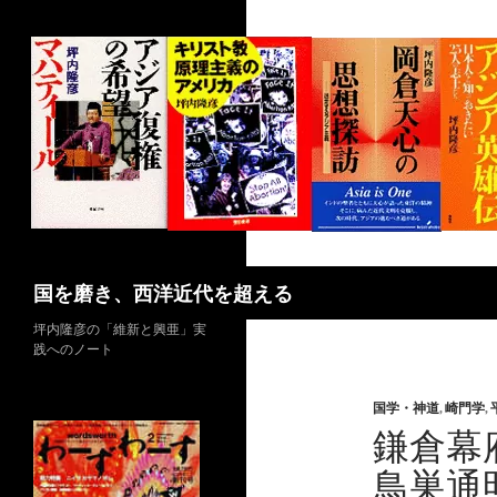
コ
ン
テ
ン
ツ
へ
ス
キ
ッ
プ
検
国を磨き、西洋近代を超える
索
坪内隆彦の「維新と興亜」実
践へのノート
国学・神道
,
崎門学
,
鎌倉幕
鳥巣通