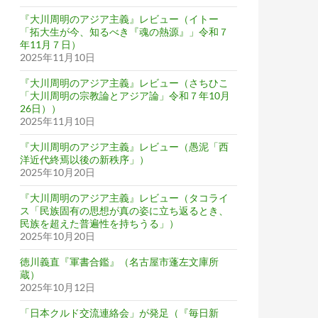
『大川周明のアジア主義』レビュー（イトー
「拓大生が今、知るべき『魂の熱源』」令和７
年11月７日）
2025年11月10日
『大川周明のアジア主義』レビュー（さちひこ
「大川周明の宗教論とアジア論」令和７年10月
26日））
2025年11月10日
『大川周明のアジア主義』レビュー（愚泥「西
洋近代終焉以後の新秩序」）
2025年10月20日
『大川周明のアジア主義』レビュー（タコライ
ス「民族固有の思想が真の姿に立ち返るとき、
民族を超えた普遍性を持ちうる」）
2025年10月20日
徳川義直『軍書合鑑』（名古屋市蓬左文庫所
蔵）
2025年10月12日
「日本クルド交流連絡会」が発足（『毎日新