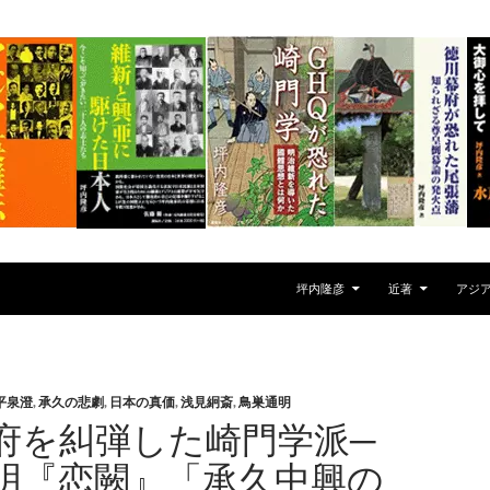
坪内隆彦
近著
アジ
平泉澄
,
承久の悲劇
,
日本の真価
,
浅見絅斎
,
鳥巣通明
府を糾弾した崎門学派─
明『恋闕』「承久中興の