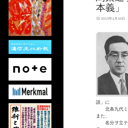
本義」
2015年1月10日
談」に
北条九代ミゴ
また、
名分ヲ立テ、