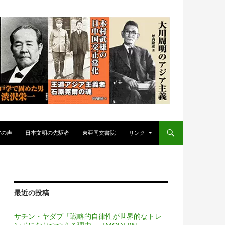
アの声
日本文明の先駆者
東亜同文書院
リンク
最近の投稿
サチン・ヤダブ「戦略的自律性が世界的なトレ