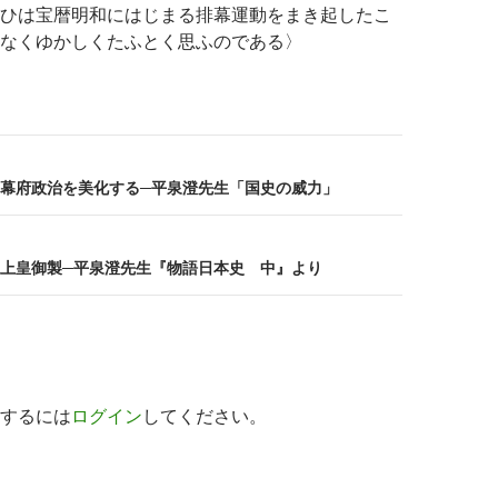
ひは宝暦明和にはじまる排幕運動をまき起したこ
なくゆかしくたふとく思ふのである〉
幕府政治を美化する─平泉澄先生「国史の威力」
上皇御製─平泉澄先生『物語日本史 中』より
するには
ログイン
してください。