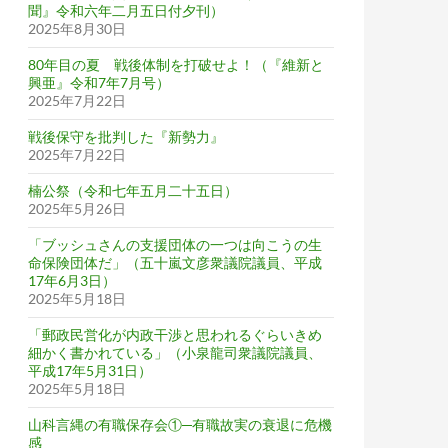
聞』令和六年二月五日付夕刊）
2025年8月30日
80年目の夏 戦後体制を打破せよ！（『維新と
興亜』令和7年7月号）
2025年7月22日
戦後保守を批判した『新勢力』
2025年7月22日
楠公祭（令和七年五月二十五日）
2025年5月26日
「ブッシュさんの支援団体の一つは向こうの生
命保険団体だ」（五十嵐文彦衆議院議員、平成
17年6月3日）
2025年5月18日
「郵政民営化が内政干渉と思われるぐらいきめ
細かく書かれている」（小泉龍司衆議院議員、
平成17年5月31日）
2025年5月18日
山科言縄の有職保存会①─有職故実の衰退に危機
感