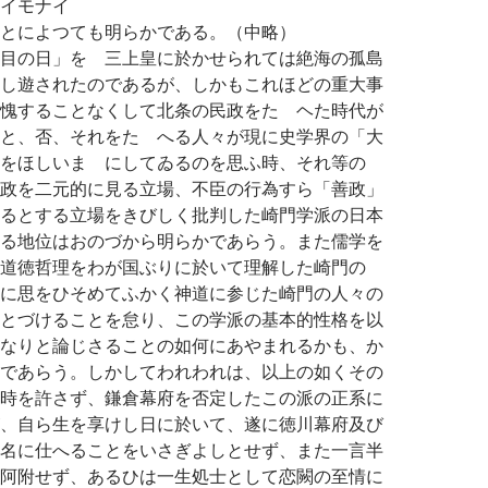
イモナイ
とによつても明らかである。（中略）
目の日」を 三上皇に於かせられては絶海の孤島
し遊されたのであるが、しかもこれほどの重大事
愧することなくして北条の民政をたゝヘた時代が
と、否、それをたゝへる人々が現に史学界の「大
をほしいまゝにしてゐるのを思ふ時、それ等の
政を二元的に見る立場、不臣の行為すら「善政」
るとする立場をきびしく批判した崎門学派の日本
る地位はおのづから明らかであらう。また儒学を
道徳哲理をわが国ぶりに於いて理解した崎門の
に思をひそめてふかく神道に参じた崎門の人々の
とづけることを怠り、この学派の基本的性格を以
なりと論じさることの如何にあやまれるかも、か
であらう。しかしてわれわれは、以上の如くその
時を許さず、鎌倉幕府を否定したこの派の正系に
、自ら生を享けし日に於いて、遂に徳川幕府及び
名に仕へることをいさぎよしとせず、また一言半
阿附せず、あるひは一生処士として恋闕の至情に