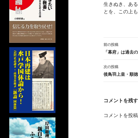
生きぬき、ある
とを、この上も
投
前の投稿
稿
「幕府」は過去の
ナ
次の投稿
ビ
後鳥羽上皇・順徳
ゲ
ー
コメントを残す
シ
コメントを投稿
ョ
ン