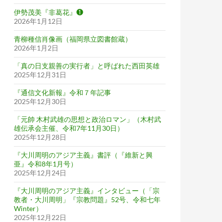
伊勢茂美『非葛花』❶
2026年1月12日
青柳種信肖像画（福岡県立図書館蔵）
2026年1月2日
「真の日支親善の実行者」と呼ばれた西田英雄
2025年12月31日
『通信文化新報』令和７年記事
2025年12月30日
「元帥 木村武雄の思想と政治ロマン」（木村武
雄伝承会主催、令和7年11月30日）
2025年12月28日
『大川周明のアジア主義』書評（『維新と興
亜』令和8年1月号）
2025年12月24日
『大川周明のアジア主義』インタビュー（「宗
教者・大川周明」『宗教問題』52号、令和七年
Winter）
2025年12月22日