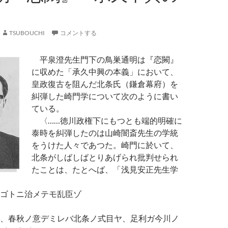
TSUBOUCHI
コメントする
平泉澄先生門下の鳥巣通明は『恋闕』
に収めた「承久中興の本義」において、
皇政復古を阻んだ北条氏（鎌倉幕府）を
糾弾した崎門学について次のように書い
ている。
〈……徳川政権下にもつとも端的明確に
泰時を糾弾したのは山崎闇斎先生の学統
をうけた人々であつた。崎門に於いて、
北条がしばしばとりあげられ批判せられ
たことは、たとへば、「浅見安正先生学
トニ治メテモ乱臣ゾ
春秋ノ意デミレバ北条ノ式目ヤ、足利ガ今川ノ