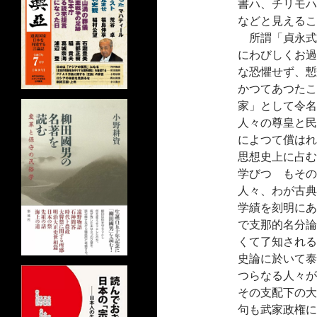
書ハ、チリモハ
などと見えるこ
所謂「貞永式
にわびしくお過
な恐懼せず、慙
かつてあつたこ
家」として令名
人々の尊皇と民
によつて償はれ
思想史上に占む
学びつゝもその
人々、わが古典
学績を刻明にあ
で支那的名分論
くて了知される
史論に於いて泰
つらなる人々が
その支配下の大
句も武家政権に