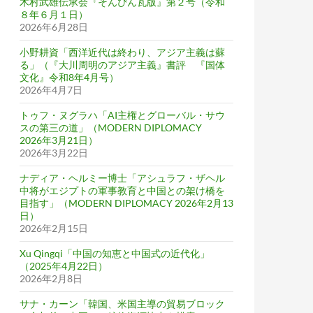
木村武雄伝承会『そんぴん瓦版』第２号（令和
８年６月１日）
2026年6月28日
小野耕資「西洋近代は終わり、アジア主義は蘇
る」（『大川周明のアジア主義』書評 『国体
文化』令和8年4月号）
2026年4月7日
トゥフ・ヌグラハ「AI主権とグローバル・サウ
スの第三の道」（MODERN DIPLOMACY
2026年3月21日）
2026年3月22日
ナディア・ヘルミー博士「アシュラフ・ザヘル
中将がエジプトの軍事教育と中国との架け橋を
目指す」（MODERN DIPLOMACY 2026年2月13
日）
2026年2月15日
Xu Qingqi「中国の知恵と中国式の近代化」
（2025年4月22日）
2026年2月8日
サナ・カーン「韓国、米国主導の貿易ブロック