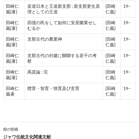
田崎仁
皇道日本と王道新支那 ; 新支那更生原
[田崎
19–
義[著]
理としての王道
仁義]
田崎仁
四億の民をして如何に安居樂業せし
[田崎
19–
義[著]
むるか
仁義]
田崎仁
支那古代の農業神
[田崎
19–
義[著]
仁義]
田崎仁
支那古代の封建に關聯する若干の考
[田崎
19–
義[著]
察
仁義]
田崎仁
禹貢論 : 完
[田崎
19–
義[著]
仁義]
田崎仁
體育・智育・情育及び意育
[田崎
19–
義著
仁義]
投
前の投稿
稿
ジャワ伝統文化関連文献