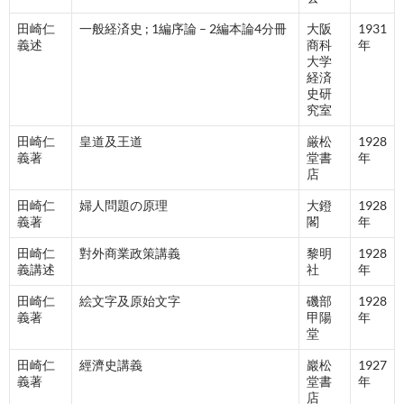
田崎仁
一般経済史 ; 1編序論 – 2編本論4分冊
大阪
1931
義述
商科
年
大学
経済
史研
究室
田崎仁
皇道及王道
厳松
1928
義著
堂書
年
店
田崎仁
婦人問題の原理
大鐙
1928
義著
閣
年
田崎仁
對外商業政策講義
黎明
1928
義講述
社
年
田崎仁
絵文字及原始文字
磯部
1928
義著
甲陽
年
堂
田崎仁
經濟史講義
巖松
1927
義著
堂書
年
店