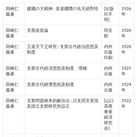
田崎仁
建國の大精神 : 皇道國體の先天絶對性
[出版
1926
義著
社不
年
明]
田崎仁
支那改造論
同文
1926
義著
館
年
田崎仁
王道天下之研究 : 支那古代政治思想及
内外
1926
義著
制度
出版
年
印刷
田崎仁
支那古代経済思想及制度 増補
内外
1925
義著
出版
年
田崎仁
支那古代經濟思想及制度
内外
1924
義著
出版
年
田崎仁
支那問題根本的解決法 : 日支同文実現
[山口
1922
義著
及国立支那研究所設立
高商
年
東亜
経済
研究
会]