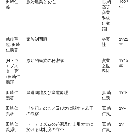
田崎仁
原始農業と女性
[長崎
1922
義
高等
年
商業
學校
研究
館]
穂積重
家族制問題
冬夏
1922
遠, 田崎
社
年
仁義著
[H・ウ
原始的民族の秘密講
實業
1915
エブス
之世
年
ター著]
界社
; 田崎仁
義譯
田崎仁
皇道國體及び皇道原理
[田崎
194-
義著
仁義]
田崎仁
『冬紀』のこと及び之に關する若干
[田崎
19–
義著
の觀察
仁義]
田崎仁
トーテミズムの起源及び支那太古に
[田崎
19–
義[著]
於ける此制度の存否
仁義]