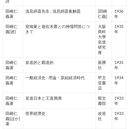
譯
田崎仁
浅見絅斎先生 : 浅見絅斎集解題
[田崎
1936
義著
仁義]
年
田崎仁
室鳩巣と遊佐木齋との神儒問答につ
大阪
1935
義[述]
きて
商科
年
大學
皇道
研究
會
田崎仁
皇道的と覇道的
新謄
1935
義著
社
年
田崎仁
一般経済史 : 序論・原始経済時代
甲文
1934
義著
堂書
年
店
田崎仁
皇道日本と王道満洲
斯文
1933
義著
書院
年
田崎仁
世界經濟史
改造
1933
義[ほか]
社
年
著