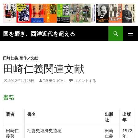
コ
ン
テ
ン
検
ツ
国を磨き、西洋近代を超える
索
へ
メインメ
ス
ニュー
キ
田崎仁義
,
著作／文献
ッ
田崎仁義関連文献
プ
2012年1月28日
TSUBOUCHI
コメントする
書籍
著者
書名
出版
出版
社
年
田崎仁
社會史經濟史遺穂
田崎
1972
義著
仁義
年