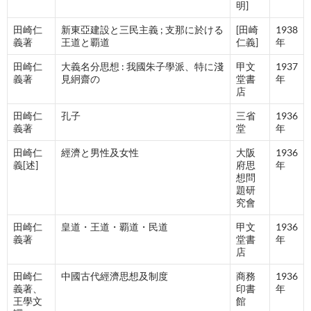
明]
田崎仁
新東亞建設と三民主義 ; 支那に於ける
[田崎
1938
義著
王道と覇道
仁義]
年
田崎仁
大義名分思想 : 我國朱子學派、特に淺
甲文
1937
義著
見絅齋の
堂書
年
店
田崎仁
孔子
三省
1936
義著
堂
年
田崎仁
經濟と男性及女性
大阪
1936
義[述]
府思
年
想問
題研
究會
田崎仁
皇道・王道・覇道・民道
甲文
1936
義著
堂書
年
店
田崎仁
中國古代經濟思想及制度
商務
1936
義著、
印書
年
王學文
館