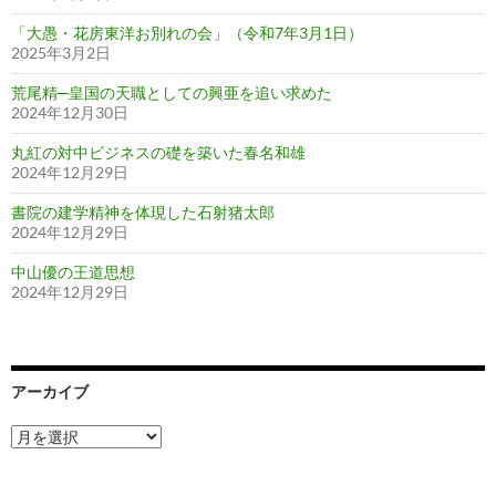
「大愚・花房東洋お別れの会」（令和7年3月1日）
2025年3月2日
荒尾精─皇国の天職としての興亜を追い求めた
2024年12月30日
丸紅の対中ビジネスの礎を築いた春名和雄
2024年12月29日
書院の建学精神を体現した石射猪太郎
2024年12月29日
中山優の王道思想
2024年12月29日
アーカイブ
ア
ー
カ
イ