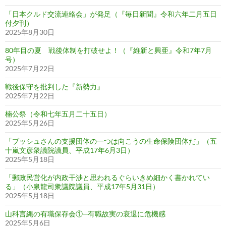
「日本クルド交流連絡会」が発足（『毎日新聞』令和六年二月五日
付夕刊）
2025年8月30日
80年目の夏 戦後体制を打破せよ！（『維新と興亜』令和7年7月
号）
2025年7月22日
戦後保守を批判した『新勢力』
2025年7月22日
楠公祭（令和七年五月二十五日）
2025年5月26日
「ブッシュさんの支援団体の一つは向こうの生命保険団体だ」（五
十嵐文彦衆議院議員、平成17年6月3日）
2025年5月18日
「郵政民営化が内政干渉と思われるぐらいきめ細かく書かれてい
る」（小泉龍司衆議院議員、平成17年5月31日）
2025年5月18日
山科言縄の有職保存会①─有職故実の衰退に危機感
2025年5月6日