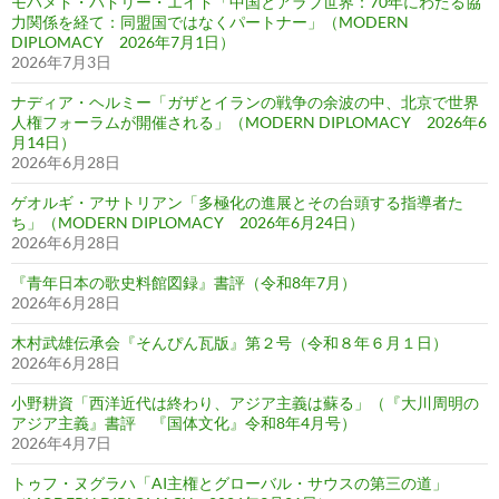
モハメド・バドリー・エイド「中国とアラブ世界：70年にわたる協
力関係を経て：同盟国ではなくパートナー」（MODERN
DIPLOMACY 2026年7月1日）
2026年7月3日
ナディア・ヘルミー「ガザとイランの戦争の余波の中、北京で世界
人権フォーラムが開催される」（MODERN DIPLOMACY 2026年6
月14日）
2026年6月28日
ゲオルギ・アサトリアン「多極化の進展とその台頭する指導者た
ち」（MODERN DIPLOMACY 2026年6月24日）
2026年6月28日
『青年日本の歌史料館図録』書評（令和8年7月）
2026年6月28日
木村武雄伝承会『そんぴん瓦版』第２号（令和８年６月１日）
2026年6月28日
小野耕資「西洋近代は終わり、アジア主義は蘇る」（『大川周明の
アジア主義』書評 『国体文化』令和8年4月号）
2026年4月7日
トゥフ・ヌグラハ「AI主権とグローバル・サウスの第三の道」