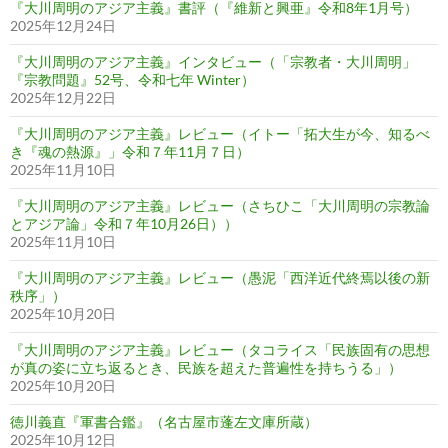
『大川周明のアジア主義』書評（『維新と興亜』令和8年1月号）
2025年12月24日
『大川周明のアジア主義』インタビュー（「宗教者・大川周明」
『宗教問題』52号、令和七年 Winter）
2025年12月22日
『大川周明のアジア主義』レビュー（イトー「拓大生が今、知るべ
き『魂の熱源』」令和７年11月７日）
2025年11月10日
『大川周明のアジア主義』レビュー（さちひこ「大川周明の宗教論
とアジア論」令和７年10月26日））
2025年11月10日
『大川周明のアジア主義』レビュー（愚泥「西洋近代終焉以後の新
秩序」）
2025年10月20日
『大川周明のアジア主義』レビュー（タコライス「民族固有の思想
が真の姿に立ち返るとき、民族を超えた普遍性を持ちうる」）
2025年10月20日
徳川義直『軍書合鑑』（名古屋市蓬左文庫所蔵）
2025年10月12日