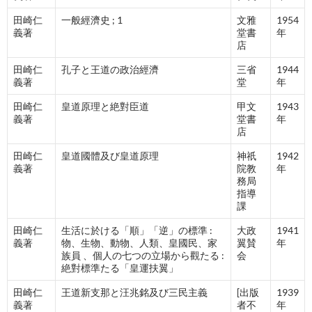
田崎仁
一般經濟史 ; 1
文雅
1954
義著
堂書
年
店
田崎仁
孔子と王道の政治經濟
三省
1944
義著
堂
年
田崎仁
皇道原理と絶對臣道
甲文
1943
義著
堂書
年
店
田崎仁
皇道國體及び皇道原理
神祇
1942
義著
院教
年
務局
指導
課
田崎仁
生活に於ける「順」「逆」の標準 :
大政
1941
義著
物、生物、動物、人類、皇國民、家
翼賛
年
族員 、個人の七つの立場から觀たる :
会
絶對標準たる「皇運扶翼」
田崎仁
王道新支那と汪兆銘及び三民主義
[出版
1939
義著
者不
年