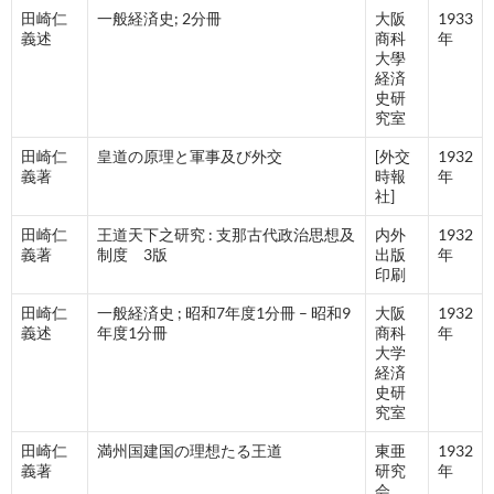
田崎仁
一般経済史; 2分冊
大阪
1933
義述
商科
年
大學
経済
史研
究室
田崎仁
皇道の原理と軍事及び外交
[外交
1932
義著
時報
年
社]
田崎仁
王道天下之研究 : 支那古代政治思想及
内外
1932
義著
制度 3版
出版
年
印刷
田崎仁
一般経済史 ; 昭和7年度1分冊 – 昭和9
大阪
1932
義述
年度1分冊
商科
年
大学
経済
史研
究室
田崎仁
満州国建国の理想たる王道
東亜
1932
義著
研究
年
会