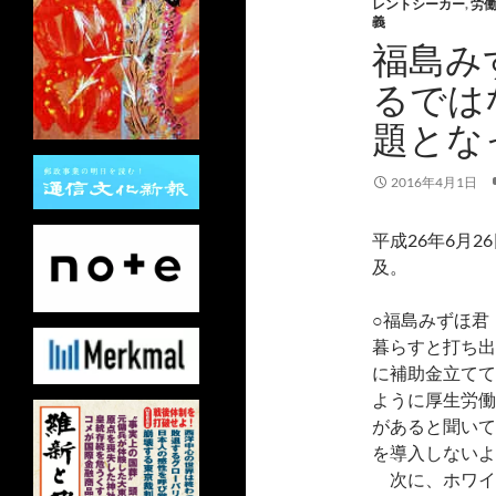
レントシーカー
,
労
義
福島み
るでは
題とな
2016年4月1日
平成26年6月
及。
○福島みずほ君
暮らすと打ち出
に補助金立てて
ように厚生労働
があると聞いて
を導入しないよ
次に、ホワイ