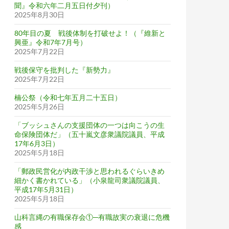
聞』令和六年二月五日付夕刊）
2025年8月30日
80年目の夏 戦後体制を打破せよ！（『維新と
興亜』令和7年7月号）
2025年7月22日
戦後保守を批判した『新勢力』
2025年7月22日
楠公祭（令和七年五月二十五日）
2025年5月26日
「ブッシュさんの支援団体の一つは向こうの生
命保険団体だ」（五十嵐文彦衆議院議員、平成
17年6月3日）
2025年5月18日
「郵政民営化が内政干渉と思われるぐらいきめ
細かく書かれている」（小泉龍司衆議院議員、
平成17年5月31日）
2025年5月18日
山科言縄の有職保存会①─有職故実の衰退に危機
感