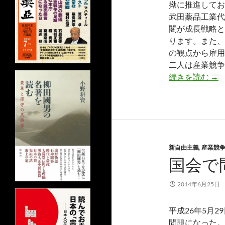
拗に推進してお
武田薬品工業代
閣が成長戦略と
ります。また、
の観点から雇用
二人は産業競争
福
続きを読む
→
新自由主義
,
産業競
国会で
2014年6月25日
平成26年5月
問題になった。