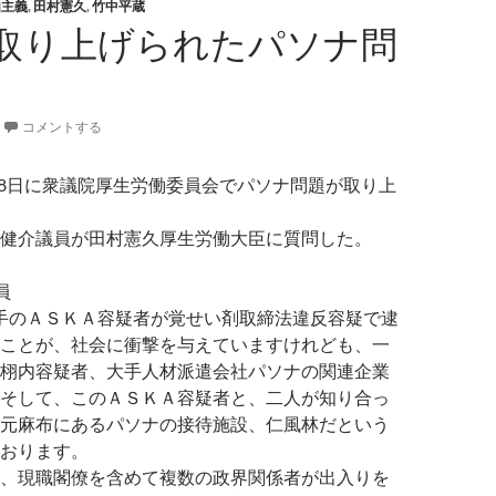
由主義
,
田村憲久
,
竹中平蔵
取り上げられたパソナ問
コメントする
28日に衆議院厚生労働委員会でパソナ問題が取り上
健介議員が田村憲久厚生労働大臣に質問した。
員
手のＡＳＫＡ容疑者が覚せい剤取締法違反容疑で逮
ことが、社会に衝撃を与えていますけれども、一
栩内容疑者、大手人材派遣会社パソナの関連企業
そして、このＡＳＫＡ容疑者と、二人が知り合っ
元麻布にあるパソナの接待施設、仁風林だという
おります。
、現職閣僚を含めて複数の政界関係者が出入りを