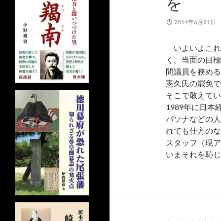
を
2014年6月21日
いよいよこれ
く。当面の目標
間議員を務める
憲久氏の罷免で
そこで敢えてい
1989年に日
パソナなどの人
れても仕方のな
スタッフ（現ア
いまそれを恥じ