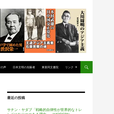
アの声
日本文明の先駆者
東亜同文書院
リンク
最近の投稿
サチン・ヤダブ「戦略的自律性が世界的なトレ