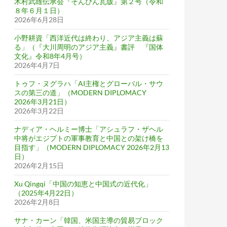
木村武雄伝承会『そんぴん瓦版』第２号（令和
８年６月１日）
2026年6月28日
小野耕資「西洋近代は終わり、アジア主義は蘇
る」（『大川周明のアジア主義』書評 『国体
文化』令和8年4月号）
2026年4月7日
なったパソナと竹中平蔵
トゥフ・ヌグラハ「AI主権とグローバル・サウ
スの第三の道」（MODERN DIPLOMACY
2026年3月21日）
2026年3月22日
ナディア・ヘルミー博士「アシュラフ・ザヘル
中将がエジプトの軍事教育と中国との架け橋を
目指す」（MODERN DIPLOMACY 2026年2月13
日）
2026年2月15日
Xu Qingqi「中国の知恵と中国式の近代化」
（2025年4月22日）
2026年2月8日
サナ・カーン「韓国、米国主導の貿易ブロック