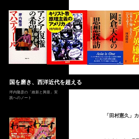
コ
ン
テ
ン
ツ
へ
ス
キ
ッ
プ
検
国を磨き、西洋近代を超える
索
坪内隆彦の「維新と興亜」実
践へのノート
「田村憲久」カ