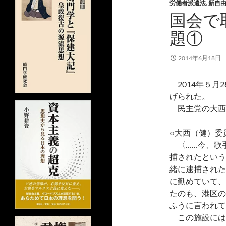
労働者派遣法
,
新自
国会で
題①
2014年6月18日
2014年５月
げられた。
民主党の大西
○大西（健）委
〈……今、歌
捕されたという
緒に逮捕された
に勤めていて、
たのも、港区の
ふうに言われて
この施設には