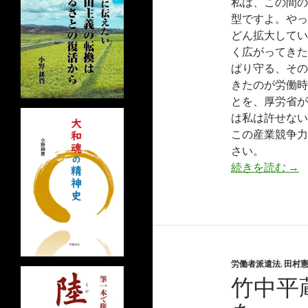
私は、この間の
型ですよ。やっ
どん拡大してい
く広がってきた
ぱり守る、その
きたのが労働時
とを、厚労省が
は私は許せない
この産業競争力
さい。
国
続きを読む
→
労働者派遣法
,
田村
竹中平