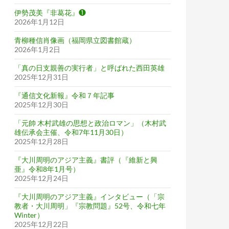
伊勢茂美『非葛花』❶
2026年1月12日
青柳種信肖像画（福岡県立図書館蔵）
2026年1月2日
「真の日支親善の実行者」と呼ばれた西田英雄
2025年12月31日
『通信文化新報』令和７年記事
2025年12月30日
「元帥 木村武雄の思想と政治ロマン」（木村武
雄伝承会主催、令和7年11月30日）
2025年12月28日
『大川周明のアジア主義』書評（『維新と興
亜』令和8年1月号）
2025年12月24日
『大川周明のアジア主義』インタビュー（「宗
教者・大川周明」『宗教問題』52号、令和七年
Winter）
2025年12月22日