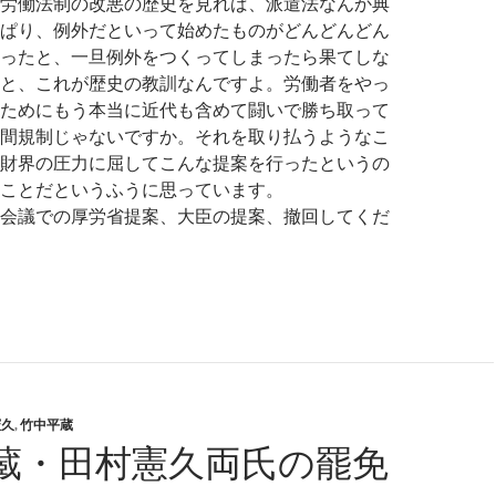
労働法制の改悪の歴史を見れば、派遣法なんか典
ぱり、例外だといって始めたものがどんどんどん
ったと、一旦例外をつくってしまったら果てしな
と、これが歴史の教訓なんですよ。労働者をやっ
ためにもう本当に近代も含めて闘いで勝ち取って
間規制じゃないですか。それを取り払うようなこ
財界の圧力に屈してこんな提案を行ったというの
ことだというふうに思っています。
会議での厚労省提案、大臣の提案、撤回してくだ
会で問題になった竹中平蔵①
憲久
,
竹中平蔵
蔵・田村憲久両氏の罷免