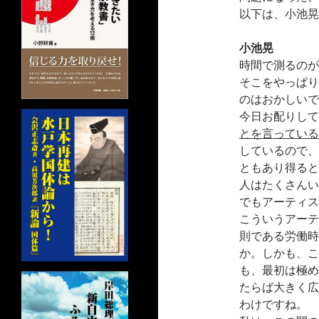
以下は、小池晃
小池晃
時間で測るのが
そこをやっぱり
のはおかしいで
今日お配りして
とを言っている
しているので、
ともあり得ると
人はたくさんい
でもアーティス
こういうアーテ
則である労働時
か。しかも、こ
も、最初は極め
たらば大きく広
わけですね。