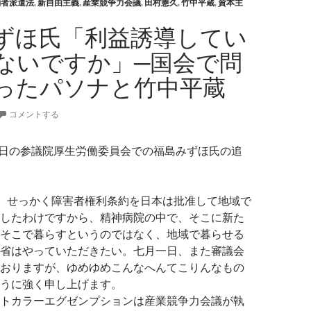
働者派遣法
,
新自由主義
,
産業競争力会議
,
田村憲久
,
竹中平蔵
,
資本主
ずほ氏「利益誘導してい
ないですか」─国会で問
ったパソナと竹中平蔵
コメントする
26日の参議院厚生労働委員会での福島みずほ氏の追
 せっかく障害者権利条約を日本は批准して地域で
したわけですから、精神病院の中で、そこに新た
そこで暮らすというのではなく、地域で暮らせる
省はやっていただきたい。七月一日、また審議会
おりますが、ゆめゆめこんなへんてこりんなもの
うに強く申し上げます。
トカラーエグゼンプションは産業競争力会議が執