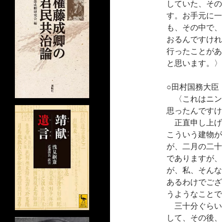
していた、その
す。お手元に一
も、その中で、
おるんですけれ
行ったことがあ
と思います。〉
○田村国務大臣
〈これはニン
思ったんですけ
正直申し上げ
こういう建物が
が、二月の二十
でありますが、
が、私、そんな
あるわけでござ
うようなことで
三十分ぐらい
して、その後、