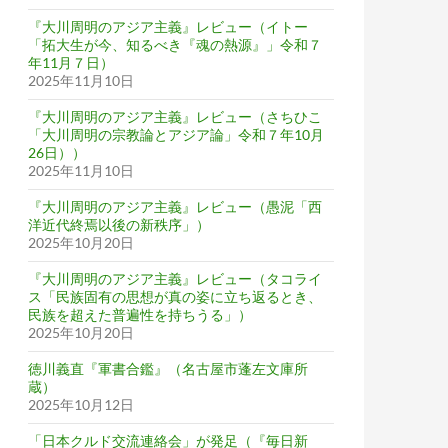
『大川周明のアジア主義』レビュー（イトー
「拓大生が今、知るべき『魂の熱源』」令和７
年11月７日）
2025年11月10日
『大川周明のアジア主義』レビュー（さちひこ
「大川周明の宗教論とアジア論」令和７年10月
26日））
2025年11月10日
『大川周明のアジア主義』レビュー（愚泥「西
洋近代終焉以後の新秩序」）
2025年10月20日
『大川周明のアジア主義』レビュー（タコライ
ス「民族固有の思想が真の姿に立ち返るとき、
民族を超えた普遍性を持ちうる」）
2025年10月20日
徳川義直『軍書合鑑』（名古屋市蓬左文庫所
蔵）
2025年10月12日
「日本クルド交流連絡会」が発足（『毎日新