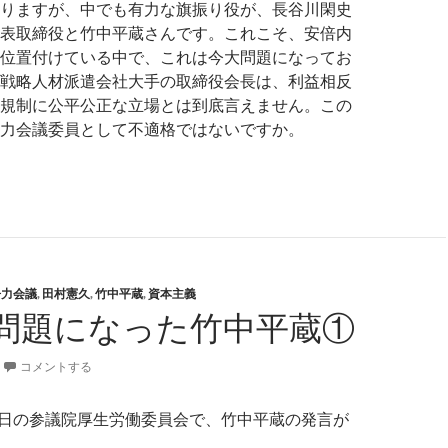
りますが、中でも有力な旗振り役が、長谷川閑史
表取締役と竹中平蔵さんです。これこそ、安倍内
位置付けている中で、これは今大問題になってお
戦略人材派遣会社大手の取締役会長は、利益相反
規制に公平公正な立場とは到底言えません。この
力会議委員として不適格ではないですか。
島みずほ氏「利益誘導しているではないですか」─国会で問題と
争力会議
,
田村憲久
,
竹中平蔵
,
資本主義
問題になった竹中平蔵①
コメントする
29日の参議院厚生労働委員会で、竹中平蔵の発言が