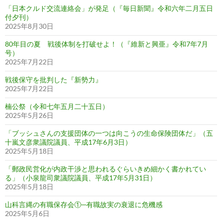
「日本クルド交流連絡会」が発足（『毎日新聞』令和六年二月五日
付夕刊）
2025年8月30日
80年目の夏 戦後体制を打破せよ！（『維新と興亜』令和7年7月
号）
2025年7月22日
戦後保守を批判した『新勢力』
2025年7月22日
楠公祭（令和七年五月二十五日）
2025年5月26日
「ブッシュさんの支援団体の一つは向こうの生命保険団体だ」（五
十嵐文彦衆議院議員、平成17年6月3日）
2025年5月18日
「郵政民営化が内政干渉と思われるぐらいきめ細かく書かれてい
る」（小泉龍司衆議院議員、平成17年5月31日）
2025年5月18日
山科言縄の有職保存会①─有職故実の衰退に危機感
2025年5月6日