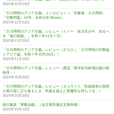
2025年12月24日
『大川周明のアジア主義』インタビュー（「宗教者・大川周明」
『宗教問題』52号、令和七年 Winter）
2025年12月22日
『大川周明のアジア主義』レビュー（イトー「拓大生が今、知るべ
き『魂の熱源』」令和７年11月７日）
2025年11月10日
『大川周明のアジア主義』レビュー（さちひこ「大川周明の宗教論
とアジア論」令和７年10月26日））
2025年11月10日
『大川周明のアジア主義』レビュー（愚泥「西洋近代終焉以後の新
秩序」）
2025年10月20日
『大川周明のアジア主義』レビュー（タコライス「民族固有の思想
が真の姿に立ち返るとき、民族を超えた普遍性を持ちうる」）
2025年10月20日
徳川義直『軍書合鑑』（名古屋市蓬左文庫所蔵）
2025年10月12日