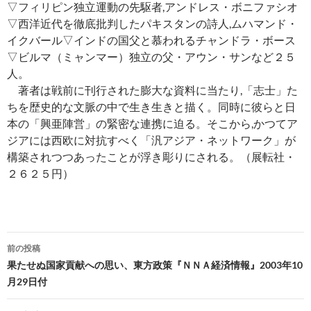
▽フィリピン独立運動の先駆者,アンドレス・ボニファシオ
▽西洋近代を徹底批判したパキスタンの詩人,ムハマンド・
イクバール▽インドの国父と慕われるチャンドラ・ボース
▽ビルマ（ミャンマー）独立の父・アウン・サンなど２５
人。
著者は戦前に刊行された膨大な資料に当たり,「志士」た
ちを歴史的な文脈の中で生き生きと描く。同時に彼らと日
本の「興亜陣営」の緊密な連携に迫る。そこから,かつてア
ジアには西欧に対抗すべく「汎アジア・ネットワーク」が
構築されつつあったことが浮き彫りにされる。（展転社・
２６２５円）
投
前の投稿
稿
果たせぬ国家貢献への思い、東方政策『ＮＮＡ経済情報』2003年10
月29日付
ナ