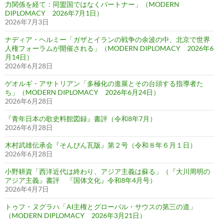
力関係を経て：同盟国ではなくパートナー」（MODERN
DIPLOMACY 2026年7月1日）
2026年7月3日
ナディア・ヘルミー「ガザとイランの戦争の余波の中、北京で世界
人権フォーラムが開催される」（MODERN DIPLOMACY 2026年6
月14日）
2026年6月28日
ゲオルギ・アサトリアン「多極化の進展とその台頭する指導者た
ち」（MODERN DIPLOMACY 2026年6月24日）
2026年6月28日
『青年日本の歌史料館図録』書評（令和8年7月）
2026年6月28日
木村武雄伝承会『そんぴん瓦版』第２号（令和８年６月１日）
2026年6月28日
小野耕資「西洋近代は終わり、アジア主義は蘇る」（『大川周明の
アジア主義』書評 『国体文化』令和8年4月号）
2026年4月7日
トゥフ・ヌグラハ「AI主権とグローバル・サウスの第三の道」
（MODERN DIPLOMACY 2026年3月21日）