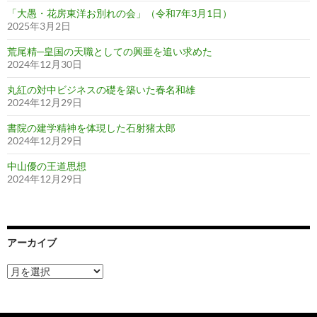
「大愚・花房東洋お別れの会」（令和7年3月1日）
2025年3月2日
荒尾精─皇国の天職としての興亜を追い求めた
2024年12月30日
丸紅の対中ビジネスの礎を築いた春名和雄
2024年12月29日
書院の建学精神を体現した石射猪太郎
2024年12月29日
中山優の王道思想
2024年12月29日
アーカイブ
ア
ー
カ
イ