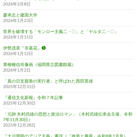
2026年2月8日
廖承志と建国大学
2026年1月23日
世界を破壊する「モンロー主義二・〇」と「ヤルタ二・〇」
2026年1月15日
伊勢茂美『非葛花』❶
2026年1月12日
青柳種信肖像画（福岡県立図書館蔵）
2026年1月2日
「真の日支親善の実行者」と呼ばれた西田英雄
2025年12月31日
『通信文化新報』令和７年記事
2025年12月30日
「元帥 木村武雄の思想と政治ロマン」（木村武雄伝承会主催、令和
7年11月30日）
2025年12月28日
『大川周明のアジア主義』書評（『維新と興亜』令和8年1月号）