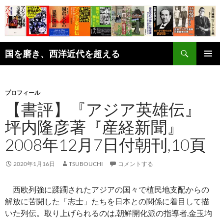
コ
ン
テ
ン
検
ツ
国を磨き、西洋近代を超える
索
へ
メインメ
ス
ニュー
キ
プロフィール
ッ
【書評】『アジア英雄伝』
プ
坪内隆彦著『産経新聞』
2008年12月7日付朝刊,10頁
2020年1月16日
TSUBOUCHI
コメントする
西欧列強に蹂躙されたアジアの国々で植民地支配からの
解放に苦闘した「志士」たちを日本との関係に着目して描
いた列伝。取り上げられるのは,朝鮮開化派の指導者,金玉均