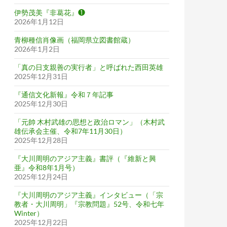
伊勢茂美『非葛花』❶
2026年1月12日
青柳種信肖像画（福岡県立図書館蔵）
2026年1月2日
「真の日支親善の実行者」と呼ばれた西田英雄
2025年12月31日
『通信文化新報』令和７年記事
2025年12月30日
「元帥 木村武雄の思想と政治ロマン」（木村武
雄伝承会主催、令和7年11月30日）
2025年12月28日
『大川周明のアジア主義』書評（『維新と興
亜』令和8年1月号）
2025年12月24日
『大川周明のアジア主義』インタビュー（「宗
教者・大川周明」『宗教問題』52号、令和七年
Winter）
2025年12月22日