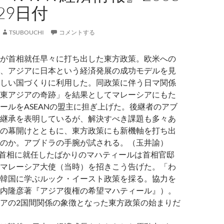
29日付
TSUBOUCHI
コメントする
が首相就任早々に打ち出した東方政策。欧米への
、アジアに日本という経済発展の成功モデルを見
しい国づくりに利用した。同政策に伴う日マ関係
東アジアの奇跡」を結果としてマレーシアにもた
ールをASEANの盟主に担ぎ上げた。後継者のアブ
継承を表明しているが、解決すべき課題も多々あ
の幕開けとともに、東方政策にも新機軸を打ち出
のか。アブドラの手腕が試される。（玉井諭）
、首相に就任したばかりのマハティールは首相官邸
マレーシア大使（当時）を招きこう告げた。「わ
韓国に学ぶルック・イースト政策を採る。協力を
内隆彦著『アジア復権の希望マハティール』）。
アの2国間関係の象徴となった東方政策の始まりだ