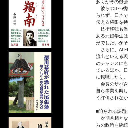
多くがその機会
彼らの8～9
られず、日本で
伝える権限を持
技術移転も当
ある元留学生は
形でしたいがそ
さらに、ALE
流出といえる現
のチャンスにも
ているほか、日
に転職したり、
会長のザバさ
自ら事業を興し
く評価されなか
■迫られる課題
次期首相とな
らの政策を継続