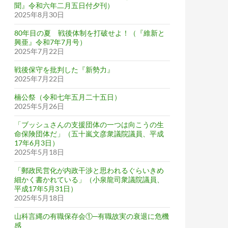
聞』令和六年二月五日付夕刊）
2025年8月30日
80年目の夏 戦後体制を打破せよ！（『維新と
興亜』令和7年7月号）
2025年7月22日
戦後保守を批判した『新勢力』
2025年7月22日
楠公祭（令和七年五月二十五日）
2025年5月26日
「ブッシュさんの支援団体の一つは向こうの生
命保険団体だ」（五十嵐文彦衆議院議員、平成
17年6月3日）
2025年5月18日
「郵政民営化が内政干渉と思われるぐらいきめ
細かく書かれている」（小泉龍司衆議院議員、
平成17年5月31日）
2025年5月18日
山科言縄の有職保存会①─有職故実の衰退に危機
感