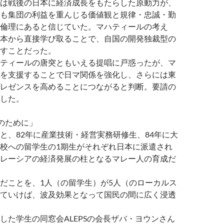
は戦後の日本に経済成長をもたらした原動力が、
も集団の利益を重んじる価値観と規律・忠誠・勤
倫理にあると信じていた。マハティールの考え
本から直接学び取ることで、自国の開発独裁型の
すことだった。
ティールの唐突ともいえる提唱に戸惑ったが、マ
を支援することで日マ関係を強化し、さらには東
レゼンスを高めることにつながると判断。要請の
した。
のために」
、82年に産業技術・経営実務研修生、84年に大
校への留学生の1期生がそれぞれ日本に派遣され
レーシアの経済発展の柱となるマレー人の育成だ
だことを、1人（の留学生）が5人（のローカルス
ていけば、波及効果となって国民の間に広く浸透
した学生の同窓会ALEPSの会長ザバ・ヨウンさん