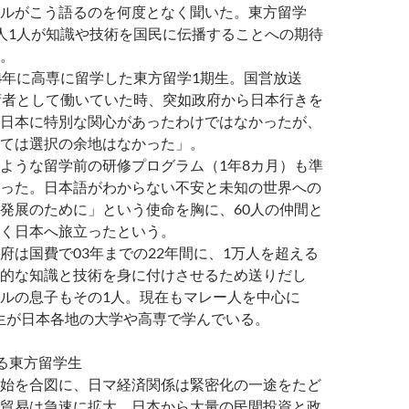
ルがこう語るのを何度となく聞いた。東方留学
人1人が知識や技術を国民に伝播することへの期待
。
年に高専に留学した東方留学1期生。国営放送
術者として働いていた時、突如政府から日本行きを
日本に特別な関心があったわけではなかったが、
ては選択の余地はなかった」。
ような留学前の研修プログラム（1年8カ月）も準
った。日本語がわからない不安と未知の世界への
発展のために」という使命を胸に、60人の仲間と
く日本へ旅立ったという。
は国費で03年までの22年間に、1万人を超える
的な知識と技術を身に付けさせるため送りだし
ルの息子もその1人。現在もマレー人を中心に
留学生が日本各地の大学や高専で学んでいる。
る東方留学生
始を合図に、日マ経済関係は緊密化の一途をたど
貿易は急速に拡大、日本から大量の民間投資と政