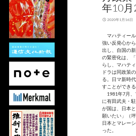
年10月
2020年1月16日
マハティール
強い反発心から
出し、自国の新
の緊密化は、「
らし、マハティ
ドラは同政策の
る。日マ新時代
すことができる
1981年7月
に有田武夫・駐
が国は、日本と
願いたい」（坪
日本とマレーシ
った。