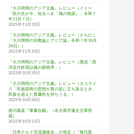
『大川周明のアジア主義』レビュー（イトー
「拓大生が今、知るべき『魂の熱源』」令和７
年11月７日）
2025年11月10日
『大川周明のアジア主義』レビュー（さちひこ
「大川周明の宗教論とアジア論」令和７年10月
26日））
2025年11月10日
『大川周明のアジア主義』レビュー（愚泥「西
洋近代終焉以後の新秩序」）
2025年10月20日
『大川周明のアジア主義』レビュー（タコライ
ス「民族固有の思想が真の姿に立ち返るとき、
民族を超えた普遍性を持ちうる」）
2025年10月20日
徳川義直『軍書合鑑』（名古屋市蓬左文庫所
蔵）
2025年10月12日
「日本クルド交流連絡会」が発足（『毎日新