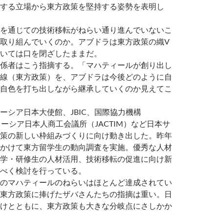
する立場から東方政策を堅持する姿勢を表明し
を通じての技術移転がねらい通り進んでいないこ
取り組んでいくのか。アブドラは東方政策の織V
いては口を閉ざしたままだ。
係者はこう指摘する。「マハティールが創り出し
線（東方政策）を、アブドラは今後どのように自
自色を打ち出しながら継承していくのか見えてこ
シア日本大使館、JBIC、国際協力機構
レーシア日本人商工会議所（JACTIM）など日本サ
策の新しい枠組みづくりに向け動き出した。昨年
かけて東方留学生の動向調査を実施。優秀な人材
学・研修生の人材活用、技術移転の促進に向け新
べく検討を行っている。
のマハティールのねらいはほとんど達成されてい
東方政策に捧げたザバさんたちの指摘は重い。日
けとともに、東方政策も大きな分岐点にさしかか