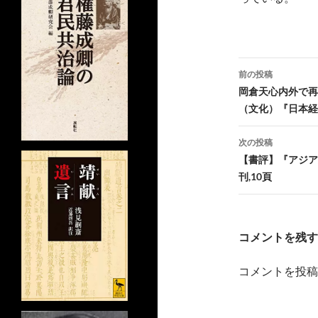
投
前の投稿
稿
岡倉天心内外で再
（文化）『日本経済
ナ
ビ
次の投稿
【書評】『アジア
ゲ
刊,10頁
ー
シ
コメントを残す
ョ
ン
コメントを投稿