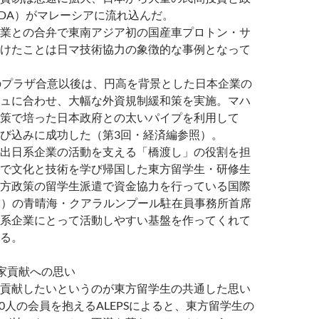
DA）がマレーシアに流れ込んだ。
業との合弁で東南アジア初の国産車プロトン・サ
けたことは日マ技術協力の象徴的な事例となって
のプラザ合意以後は、円高を背景とした日本企業の
ュに合わせ、大幅な外資規制緩和策を実施。マハ
策で培った日本政府との太いパイプを利用して
び込みに成功した（第3回・経済編参照）。
出日系企業の活動を支える「橋渡し」の役割を担
で文化と技術を学び帰国した東方留学生・研修生
方政策の留学生派遣で資金協力を行っている国際
IC）の青晴海・クアラルンプール駐在員事務所首席
系企業にとって活動しやすい基盤を作ってくれて
る。
家貢献への思い
貢献したいというのが東方留学生の共通した思い
00人の会員を抱えるALEPSによると、東方留学生の