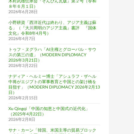
木村武雄伝承会『そんぴん瓦版』第２号（令和
８年６月１日）
2026年6月28日
小野耕資「西洋近代は終わり、アジア主義は蘇
る」（『大川周明のアジア主義』書評 『国体
文化』令和8年4月号）
2026年4月7日
トゥフ・ヌグラハ「AI主権とグローバル・サウ
スの第三の道」（MODERN DIPLOMACY
2026年3月21日）
2026年3月22日
ナディア・ヘルミー博士「アシュラフ・ザヘル
中将がエジプトの軍事教育と中国との架け橋を
目指す」（MODERN DIPLOMACY 2026年2月13
日）
2026年2月15日
Xu Qingqi「中国の知恵と中国式の近代化」
（2025年4月22日）
2026年2月8日
サナ・カーン「韓国、米国主導の貿易ブロック