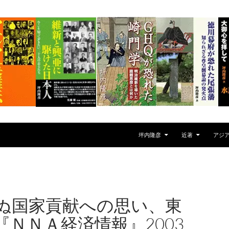
坪内隆彦
近著
アジ
ぬ国家貢献への思い、東
『ＮＮＡ経済情報』2003