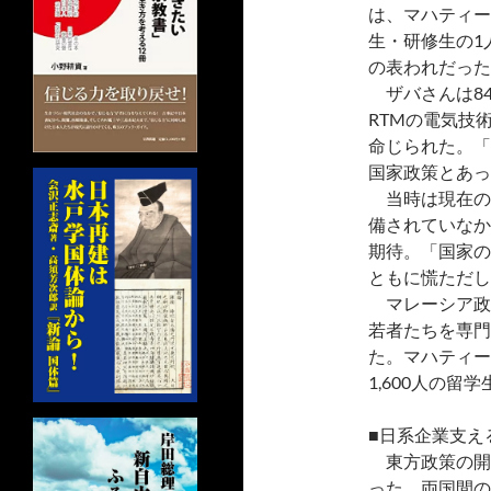
は、マハティー
生・研修生の1
の表われだった
ザバさんは84
RTMの電気技
命じられた。「
国家政策とあっ
当時は現在の
備されていなか
期待。「国家の
ともに慌ただし
マレーシア政府
若者たちを専門
た。マハティー
1,600人の
■日系企業支え
東方政策の開
った。両国間の