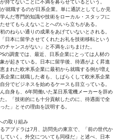
が持てないことに不満を募らせているという。
割が就職するのが日系企業。単に通訳としてしか見
学んだ専門的知識や技術をローカル・スタッフに
たせてもらえないことへのいら立ちがある。
初のねらい通りの成果をあげていないとされる。
「日本に留学させてくれたお礼を技術移転という
のチャンスがない」と不満をぶちまけた。
PSの調査では、最近、日系企業にとっては人材の
象が起きている。日本に留学後、待遇がよく昇進
恵まれた欧米系企業に最初から就職する例が増え
系企業に就職した者も、しばらくして欧米系企業
自分でビジネスを始めるケースも目立っている。
ん自身も、6年間働いた某日系電機メーカーを辞め
た。「技術的にも十分貢献したのに、待遇面で全
った」とその理由を説明する。
への取り組み
るアブドラは7月、訪問先の東京で、「前の世代か
していく。外交についても同様だ」と述べ、日本