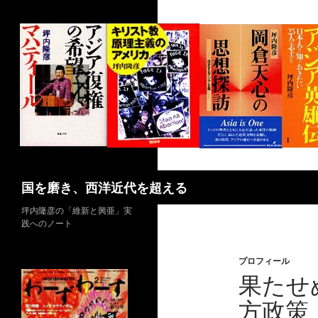
コ
ン
テ
ン
ツ
へ
ス
キ
ッ
プ
検
国を磨き、西洋近代を超える
索
坪内隆彦の「維新と興亜」実
践へのノート
プロフィール
果たせ
方政策