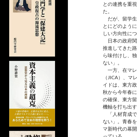
との連携を重視
た。
だが、留学生
とにどのように
しい方向性につ
日本の政府関
推進してきた路
ら味付けし、独
ない」。
一方、在マレー
（JICA）、マ
イドは、東方政
秋から今年春に
の確保、東方留
機軸を打ち出す
「人材育成で
ない」。青春を
マ新時代の幕開
っている。