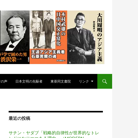
アの声
日本文明の先駆者
東亜同文書院
リンク
最近の投稿
サチン・ヤダブ「戦略的自律性が世界的なトレ