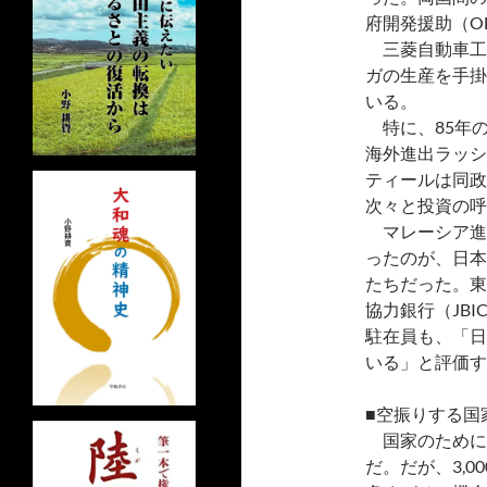
府開発援助（O
三菱自動車工
ガの生産を手掛
いる。
特に、85年
海外進出ラッシ
ティールは同政
次々と投資の呼
マレーシア進
ったのが、日本
たちだった。東
協力銀行（JB
駐在員も、「日
いる」と評価す
■空振りする国
国家のために
だ。だが、3,0