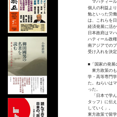
マハティール
個人の利益より
勉といった労働
は、これらを日
経済発展に活か
日本政府はマハ
ハティール政権
南アジアでのプ
受け入れを決定
■「国家の発展
東方政策のもと
学・高等専門学
た。ねらいはマ
った。
「日本で学ん
タッフ）に伝え
していく」。
東方政策で留学