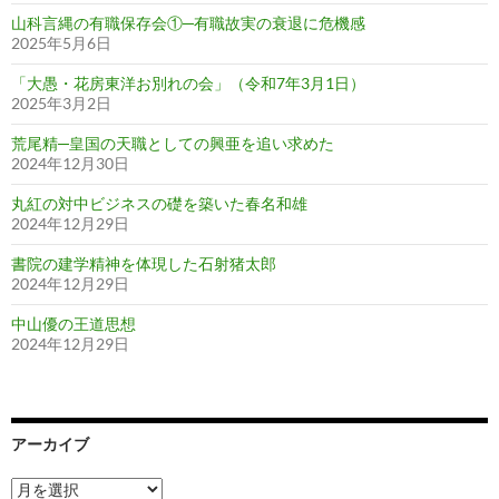
山科言縄の有職保存会①─有職故実の衰退に危機感
2025年5月6日
「大愚・花房東洋お別れの会」（令和7年3月1日）
2025年3月2日
荒尾精─皇国の天職としての興亜を追い求めた
2024年12月30日
丸紅の対中ビジネスの礎を築いた春名和雄
2024年12月29日
書院の建学精神を体現した石射猪太郎
2024年12月29日
中山優の王道思想
2024年12月29日
アーカイブ
ア