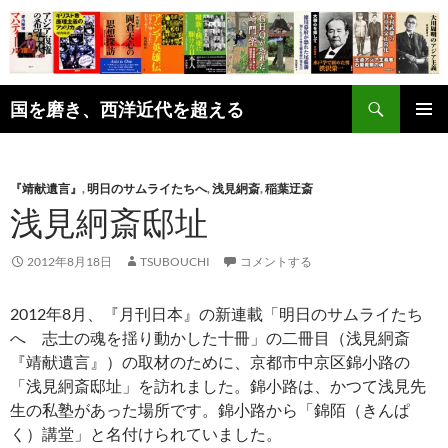
コ
ン
テ
ン
検
ツ
国を磨き、西洋近代を超える
索
へ
メインメ
ス
ニュー
キ
『靖献遺言』
,
明日のサムライたちへ
,
浅見絅斎
,
稲葉迂斎
ッ
浅見絅斎邸址
プ
2012年8月18日
TSUBOUCHI
コメントする
2012年8月、『月刊日本』の新連載「明日のサムライたち
へ 志士の魂を揺り動かした十冊」の二冊目（浅見絅斎
『靖献遺言』）の取材のために、京都市中京区錦小路の
「浅見絅斎邸址」を訪れました。錦小路は、かつて浅見先
生の私塾があった場所です。錦小路から「錦陌（きんぱ
く）講堂」と名付けられていました。