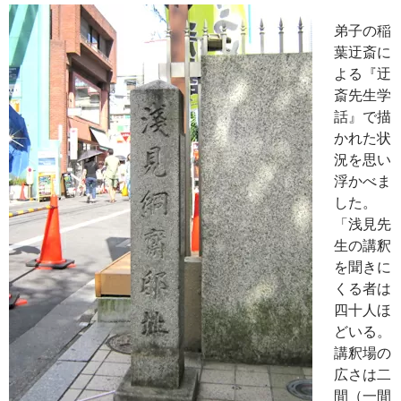
弟子の稲
葉迂斎に
よる『迂
斎先生学
話』で描
かれた状
況を思い
浮かべま
した。
「浅見先
生の講釈
を聞きに
くる者は
四十人ほ
どいる。
講釈場の
広さは二
間（一間