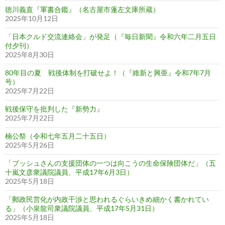
徳川義直『軍書合鑑』（名古屋市蓬左文庫所蔵）
2025年10月12日
「日本クルド交流連絡会」が発足（『毎日新聞』令和六年二月五日
付夕刊）
2025年8月30日
80年目の夏 戦後体制を打破せよ！（『維新と興亜』令和7年7月
号）
2025年7月22日
戦後保守を批判した『新勢力』
2025年7月22日
楠公祭（令和七年五月二十五日）
2025年5月26日
「ブッシュさんの支援団体の一つは向こうの生命保険団体だ」（五
十嵐文彦衆議院議員、平成17年6月3日）
2025年5月18日
「郵政民営化が内政干渉と思われるぐらいきめ細かく書かれてい
る」（小泉龍司衆議院議員、平成17年5月31日）
2025年5月18日