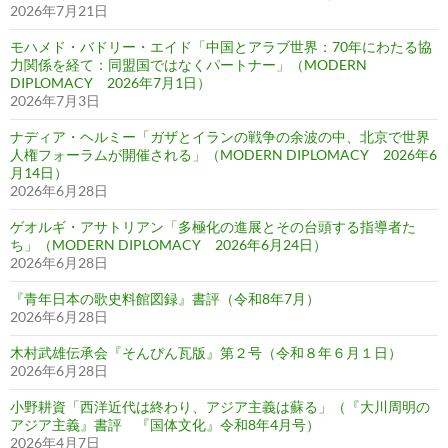
2026年7月21日
モハメド・バドリー・エイド「中国とアラブ世界：70年にわたる協
力関係を経て：同盟国ではなくパートナー」（MODERN
DIPLOMACY 2026年7月1日）
2026年7月3日
ナディア・ヘルミー「ガザとイランの戦争の余波の中、北京で世界
人権フォーラムが開催される」（MODERN DIPLOMACY 2026年6
月14日）
2026年6月28日
ゲオルギ・アサトリアン「多極化の進展とその台頭する指導者た
ち」（MODERN DIPLOMACY 2026年6月24日）
2026年6月28日
『青年日本の歌史料館図録』書評（令和8年7月）
2026年6月28日
木村武雄伝承会『そんぴん瓦版』第２号（令和８年６月１日）
2026年6月28日
小野耕資「西洋近代は終わり、アジア主義は蘇る」（『大川周明の
アジア主義』書評 『国体文化』令和8年4月号）
2026年4月7日