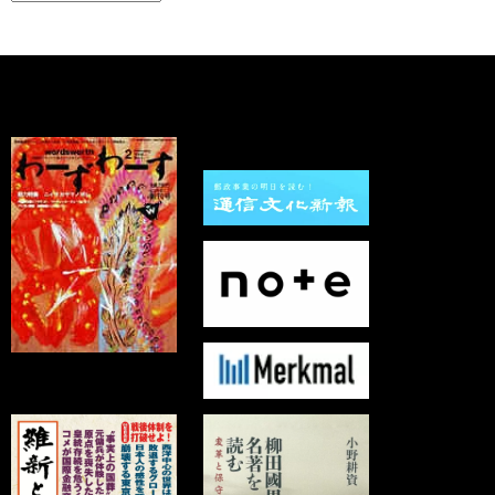
ー
カ
イ
ブ