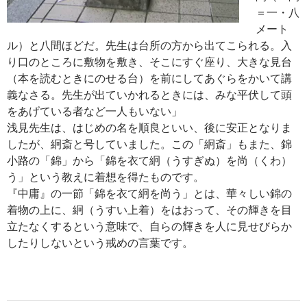
＝一・八
メート
ル）と八間ほどだ。先生は台所の方から出てこられる。入
り口のところに敷物を敷き、そこにすぐ座り、大きな見台
（本を読むときにのせる台）を前にしてあぐらをかいて講
義なさる。先生が出ていかれるときには、みな平伏して頭
をあげている者など一人もいない」
浅見先生は、はじめの名を順良といい、後に安正となりま
したが、絅斎と号していました。この「絅斎」もまた、錦
小路の「錦」から「錦を衣て絅（うすぎぬ）を尚（くわ）
う」という教えに着想を得たものです。
『中庸』の一節「錦を衣て絅を尚う」とは、華々しい錦の
着物の上に、絅（うすい上着）をはおって、その輝きを目
立たなくするという意味で、自らの輝きを人に見せびらか
したりしないという戒めの言葉です。