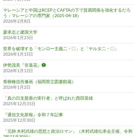
マレーシアと中国はRCEPとCAFTAの下で貿易関係を強化するだろ
う：マレーシアの専門家（2025-04-18）
2026年2月8日
廖承志と建国大学
2026年1月23日
世界を破壊する「モンロー主義二・〇」と「ヤルタ二・〇」
2026年1月15日
伊勢茂美『非葛花』❶
2026年1月12日
青柳種信肖像画（福岡県立図書館蔵）
2026年1月2日
「真の日支親善の実行者」と呼ばれた西田英雄
2025年12月31日
『通信文化新報』令和７年記事
2025年12月30日
「元帥 木村武雄の思想と政治ロマン」（木村武雄伝承会主催、令和
7年11月30日）