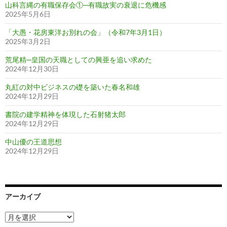
山科言縄の有職保存会①─有職故実の衰退に危機感
2025年5月6日
「大愚・花房東洋お別れの会」（令和7年3月1日）
2025年3月2日
荒尾精─皇国の天職としての興亜を追い求めた
2024年12月30日
丸紅の対中ビジネスの礎を築いた春名和雄
2024年12月29日
書院の建学精神を体現した石射猪太郎
2024年12月29日
中山優の王道思想
2024年12月29日
アーカイブ
ア
ー