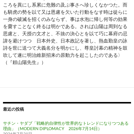
ころを異にし系累に危難の及ぶ事さへ珍しくなかつた。而
も騎虎の勢を以て又は恩慮を欠いた行動をなす時は徒らに
一身の破滅を招くのみならず、事は水泡に帰し何等の効果
を齎すことなく終るは明かである。されば山陽は周到なる
思慮と、天授の文才と、不抜の決心とを以て巧に幕府の忌
諱を避けつつゝ日本外史、日本政記を著し、熱血勤皇の詠
詩を世に送つて大義名分を明かにし、尊皇討幕の精神を鼓
吹して遂に明治維新招来の原動力を起こしたのである〉
（『頼山陽先生』）
最近の投稿
サチン・ヤダブ「戦略的自律性が世界的なトレンドになりつつある
理由」（MODERN DIPLOMACY 2026年7月14日）
2026年7月21日