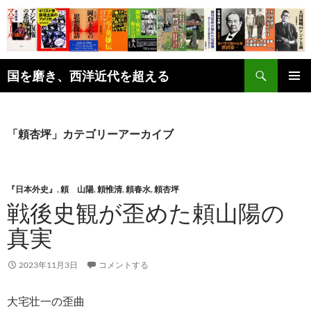
コ
ン
テ
ン
検
ツ
国を磨き、西洋近代を超える
索
へ
メインメ
ス
ニュー
キ
「頼杏坪」カテゴリーアーカイブ
ッ
プ
『日本外史』
,
頼 山陽
,
頼惟清
,
頼春水
,
頼杏坪
戦後史観が歪めた頼山陽の
真実
2023年11月3日
コメントする
大宅壮一の歪曲