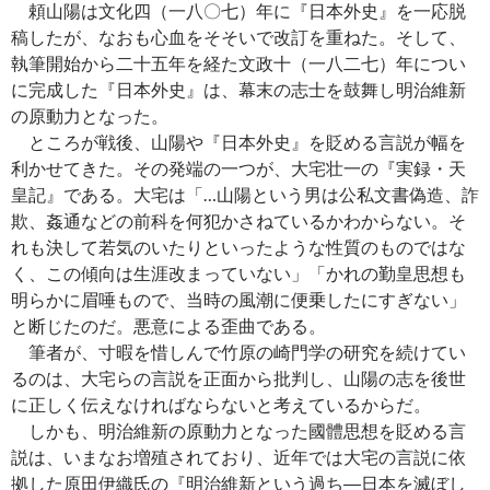
頼山陽は文化四（一八〇七）年に『日本外史』を一応脱
稿したが、なおも心血をそそいで改訂を重ねた。そして、
執筆開始から二十五年を経た文政十（一八二七）年につい
に完成した『日本外史』は、幕末の志士を鼓舞し明治維新
の原動力となった。
ところが戦後、山陽や『日本外史』を貶める言説が幅を
利かせてきた。その発端の一つが、大宅壮一の『実録・天
皇記』である。大宅は「…山陽という男は公私文書偽造、詐
欺、姦通などの前科を何犯かさねているかわからない。そ
れも決して若気のいたりといったような性質のものではな
く、この傾向は生涯改まっていない」「かれの勤皇思想も
明らかに眉唾もので、当時の風潮に便乗したにすぎない」
と断じたのだ。悪意による歪曲である。
筆者が、寸暇を惜しんで竹原の崎門学の研究を続けてい
るのは、大宅らの言説を正面から批判し、山陽の志を後世
に正しく伝えなければならないと考えているからだ。
しかも、明治維新の原動力となった國體思想を貶める言
説は、いまなお増殖されており、近年では大宅の言説に依
拠した原田伊織氏の『明治維新という過ち―日本を滅ぼし