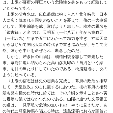
は、山陽が幕府の弾圧という危険性を身をもって経験して
いたからである。
山陽の父春水は、広島藩儒に抱えられた壮年時代、日本
人に広く読まれる国史のないことを憂えて、藩の一大事業
として、国史編纂を成し遂げようと志した。稿本の題名を
「鑑古録」と名づけ、天明五（一七八五）年から寛政元
（一七八九）年まで五年にわたって精力を注ぎ、神武天皇
からはじめて開化天皇の時代まで書き進めたが、そこで突
然、藩から中止を命ぜられ、断念したのだ。
しかも、若き日の山陽は、朝権回復を志して奔走した
末、幕府に追い詰められた高山彦九郎の「自刃という結
末」を目の当たりにしていたのである。松浦魁造は、次の
ように述べている。
〈山陽の宿志は修史の志業を完成し、幕府の政治を排撃
して「天皇親政」の古に復するにあつた。彼の幕府の権勢
最も盛を極めた時代に於ては、その片鱗を示すことさへ実
に容易な業ではなかつたのである。山陽の通つた文章報国
の道は、一見平坦で危険の無いものゝやうに見えたが、あ
の時代に尊皇抑覇を唱ふる時は、遠島流罪はおろか頭首と