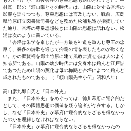
村真一郎の『頼山陽とその時代』は、山陽に対する杏坪の
影響を語りつつも、尊皇思想には言及しない。戦前、広島
県竹原町立図書館司書などを務めた松浦魁造が指摘してい
た通り、杏坪の尊皇思想抜きに山陽の思想は語れない。松
浦は次のように書いている。
「杏坪は朱学を奉じたが一方最も神道を重んじ尊王の念
厚く、幾多の詩歌を通じて抑覇の情を表したものが尠くな
い。かの郷賢祠を郷土竹原に建て風教に資せるは人のよく
知る所である。山陽の幼少時代には父春水は殆んど江戸詰
であつたため山陽の薫化は母の梅颸と杏坪によつて殆んど
成されたものである」（『頼山陽先生小伝』昭和八年）
高山彦九郎自刃と『日本外史』
また、『日本外史』をめぐっては、徳川幕府に迎合的だ
として、その國體思想の価値を疑う論者が存在する。しか
し、なぜ『日本外史』が幕府に迎合的ならざるを得なかっ
たのかを理解しなければならない。
『日本外史』が幕府に迎合的ならざるを得なかったの