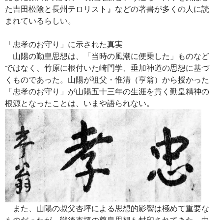
た吉田松陰と長州テロリスト』などの著書が多くの人に読
まれているらしい。
「忠孝のお守り」に示された真実
山陽の勤皇思想は、「当時の風潮に便乗した」ものなど
ではなく、竹原に根付いた崎門学、垂加神道の思想に基づ
くものであった。山陽が祖父・惟清（亨翁）から授かった
「忠孝のお守り」が山陽五十三年の生涯を貫く勤皇精神の
根源となったことは、いまや語られない。
また、山陽の叔父杏坪による思想的影響は極めて重要な
ものだったが、戦後杏坪の尊皇思想も封印されてきた。中