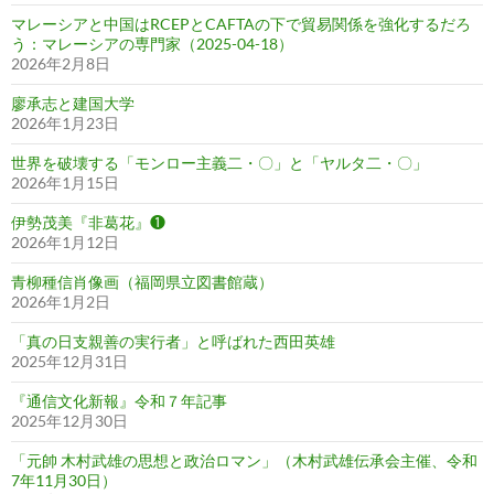
マレーシアと中国はRCEPとCAFTAの下で貿易関係を強化するだろ
う：マレーシアの専門家（2025-04-18）
2026年2月8日
廖承志と建国大学
2026年1月23日
世界を破壊する「モンロー主義二・〇」と「ヤルタ二・〇」
2026年1月15日
伊勢茂美『非葛花』❶
2026年1月12日
青柳種信肖像画（福岡県立図書館蔵）
2026年1月2日
「真の日支親善の実行者」と呼ばれた西田英雄
2025年12月31日
『通信文化新報』令和７年記事
2025年12月30日
「元帥 木村武雄の思想と政治ロマン」（木村武雄伝承会主催、令和
7年11月30日）