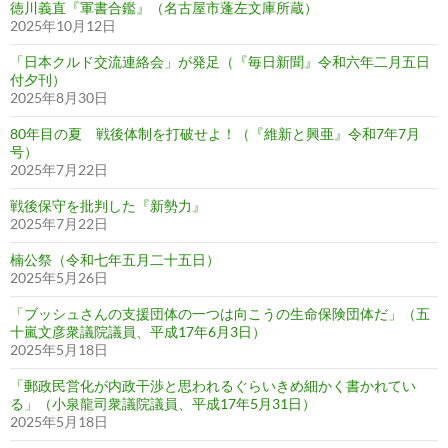
徳川義直『軍書合鑑』（名古屋市蓬左文庫所蔵）
2025年10月12日
「日本クルド交流連絡会」が発足（『毎日新聞』令和六年二月五日
付夕刊）
2025年8月30日
80年目の夏 戦後体制を打破せよ！（『維新と興亜』令和7年7月
号）
2025年7月22日
戦後保守を批判した『新勢力』
2025年7月22日
楠公祭（令和七年五月二十五日）
2025年5月26日
「ブッシュさんの支援団体の一つは向こうの生命保険団体だ」（五
十嵐文彦衆議院議員、平成17年6月3日）
2025年5月18日
「郵政民営化が内政干渉と思われるぐらいきめ細かく書かれてい
る」（小泉龍司衆議院議員、平成17年5月31日）
2025年5月18日