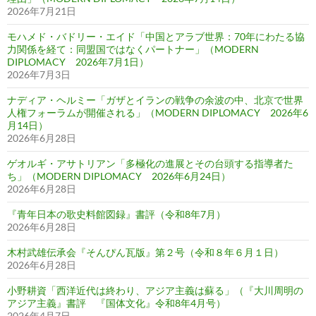
2026年7月21日
モハメド・バドリー・エイド「中国とアラブ世界：70年にわたる協
力関係を経て：同盟国ではなくパートナー」（MODERN
DIPLOMACY 2026年7月1日）
2026年7月3日
ナディア・ヘルミー「ガザとイランの戦争の余波の中、北京で世界
人権フォーラムが開催される」（MODERN DIPLOMACY 2026年6
月14日）
2026年6月28日
ゲオルギ・アサトリアン「多極化の進展とその台頭する指導者た
ち」（MODERN DIPLOMACY 2026年6月24日）
2026年6月28日
『青年日本の歌史料館図録』書評（令和8年7月）
2026年6月28日
木村武雄伝承会『そんぴん瓦版』第２号（令和８年６月１日）
2026年6月28日
小野耕資「西洋近代は終わり、アジア主義は蘇る」（『大川周明の
アジア主義』書評 『国体文化』令和8年4月号）
2026年4月7日