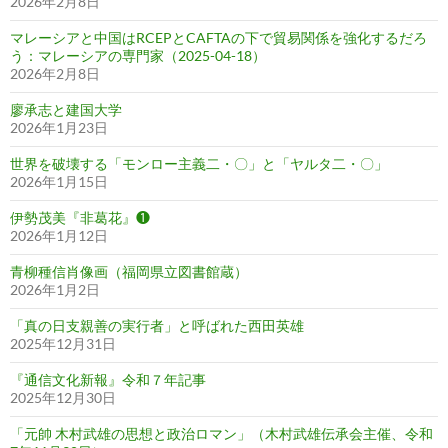
2026年2月8日
マレーシアと中国はRCEPとCAFTAの下で貿易関係を強化するだろ
う：マレーシアの専門家（2025-04-18）
2026年2月8日
廖承志と建国大学
2026年1月23日
世界を破壊する「モンロー主義二・〇」と「ヤルタ二・〇」
2026年1月15日
伊勢茂美『非葛花』❶
2026年1月12日
青柳種信肖像画（福岡県立図書館蔵）
2026年1月2日
「真の日支親善の実行者」と呼ばれた西田英雄
2025年12月31日
『通信文化新報』令和７年記事
2025年12月30日
「元帥 木村武雄の思想と政治ロマン」（木村武雄伝承会主催、令和