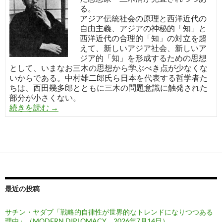
る。
アジア伝統社会の原理と西洋近代の
自由主義、アジアの神秘的「知」と
西洋近代の合理的「知」の対立を超
えて、新しいアジア社会、新しいア
ジア的「知」を形成するための思想
として、いまなお三木の思想から学ぶべき点が少なくな
いからである。中村雄二郎氏ら日本を代表する哲学者た
ちは、西田幾多郎とともに三木の問題意識に触発された
部分が小さくない。
三木清の思想
続きを読む
→
最近の投稿
サチン・ヤダブ「戦略的自律性が世界的なトレンドになりつつある
理由」（MODERN DIPLOMACY 2026年7月14日）