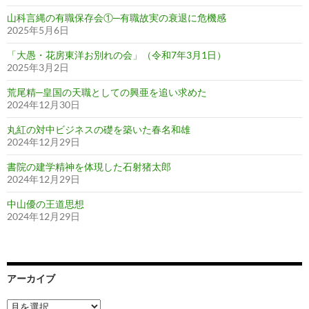
山科言縄の有職保存会①─有職故実の衰退に危機感
2025年5月6日
「大愚・花房東洋お別れの会」（令和7年3月1日）
2025年3月2日
荒尾精─皇国の天職としての興亜を追い求めた
2024年12月30日
丸紅の対中ビジネスの礎を築いた春名和雄
2024年12月29日
書院の建学精神を体現した石射猪太郎
2024年12月29日
中山優の王道思想
2024年12月29日
アーカイブ
ア