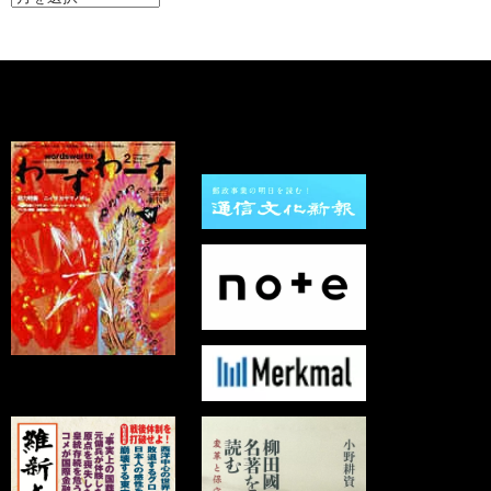
ー
カ
イ
ブ