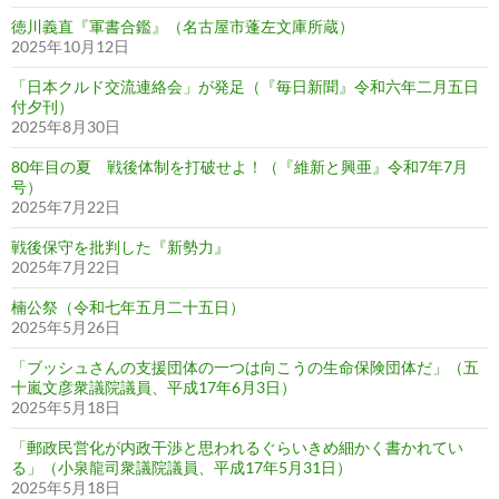
徳川義直『軍書合鑑』（名古屋市蓬左文庫所蔵）
2025年10月12日
「日本クルド交流連絡会」が発足（『毎日新聞』令和六年二月五日
付夕刊）
2025年8月30日
80年目の夏 戦後体制を打破せよ！（『維新と興亜』令和7年7月
号）
2025年7月22日
戦後保守を批判した『新勢力』
2025年7月22日
楠公祭（令和七年五月二十五日）
2025年5月26日
「ブッシュさんの支援団体の一つは向こうの生命保険団体だ」（五
十嵐文彦衆議院議員、平成17年6月3日）
2025年5月18日
「郵政民営化が内政干渉と思われるぐらいきめ細かく書かれてい
る」（小泉龍司衆議院議員、平成17年5月31日）
2025年5月18日