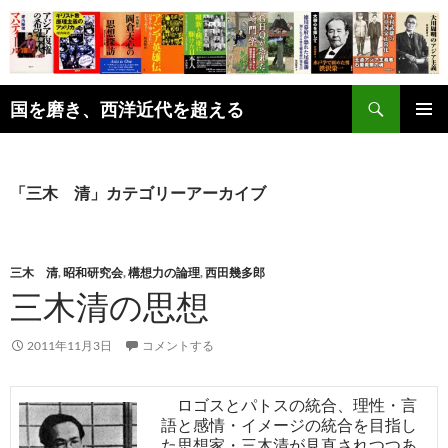
コ
ン
テ
ン
検
ツ
国を磨き、西洋近代を超える
索
へ
メインメ
ス
ニュー
キ
「三木 清」カテゴリーアーカイブ
ッ
プ
三木 清
,
昭和研究会
,
構想力の論理
,
西田幾多郎
三木清の思想
2011年11月3日
コメントする
ロゴスとパトスの統合、理性・言
語と感情・イメージの統合を目指し
た思想家・三木清が見直されつつあ