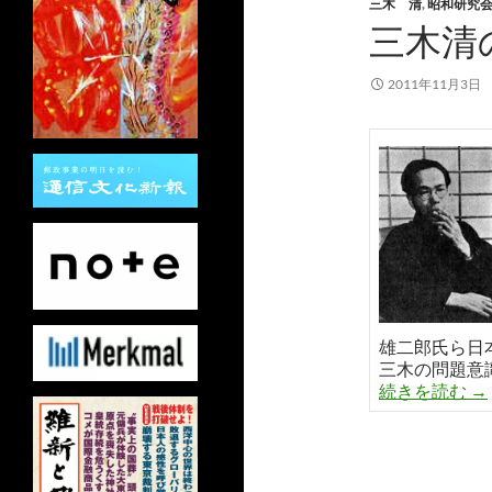
三木 清
,
昭和研究
三木清
2011年11月3日
雄二郎氏ら日
三木の問題意
三
続きを読む
→