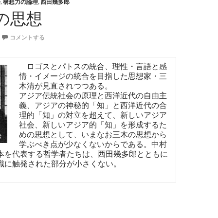
会
,
構想力の論理
,
西田幾多郎
の思想
コメントする
ロゴスとパトスの統合、理性・言語と感
情・イメージの統合を目指した思想家・三
木清が見直されつつある。
アジア伝統社会の原理と西洋近代の自由主
義、アジアの神秘的「知」と西洋近代の合
理的「知」の対立を超えて、新しいアジア
社会、新しいアジア的「知」を形成するた
めの思想として、いまなお三木の思想から
学ぶべき点が少なくないからである。中村
本を代表する哲学者たちは、西田幾多郎とともに
識に触発された部分が小さくない。
木清の思想