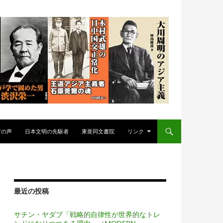
アの声
日本文明の先駆者
東亜同文書院
リンク
最近の投稿
サチン・ヤダブ「戦略的自律性が世界的なトレ