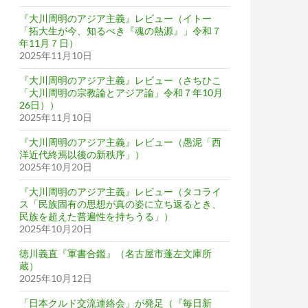
『大川周明のアジア主義』レビュー（イトー
「拓大生が今、知るべき『魂の熱源』」令和７
年11月７日）
2025年11月10日
『大川周明のアジア主義』レビュー（さちひこ
「大川周明の宗教論とアジア論」令和７年10月
26日））
2025年11月10日
『大川周明のアジア主義』レビュー（愚泥「西
洋近代終焉以後の新秩序」）
2025年10月20日
『大川周明のアジア主義』レビュー（タコライ
ス「民族固有の思想が真の姿に立ち返るとき、
民族を超えた普遍性を持ちうる」）
2025年10月20日
徳川義直『軍書合鑑』（名古屋市蓬左文庫所
蔵）
2025年10月12日
「日本クルド交流連絡会」が発足（『毎日新