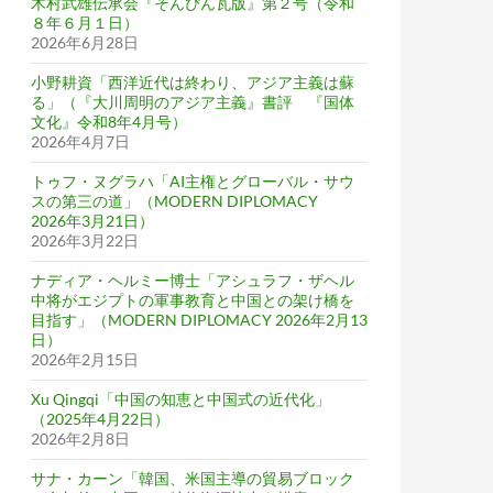
木村武雄伝承会『そんぴん瓦版』第２号（令和
８年６月１日）
2026年6月28日
小野耕資「西洋近代は終わり、アジア主義は蘇
る」（『大川周明のアジア主義』書評 『国体
文化』令和8年4月号）
2026年4月7日
トゥフ・ヌグラハ「AI主権とグローバル・サウ
スの第三の道」（MODERN DIPLOMACY
2026年3月21日）
2026年3月22日
ナディア・ヘルミー博士「アシュラフ・ザヘル
中将がエジプトの軍事教育と中国との架け橋を
目指す」（MODERN DIPLOMACY 2026年2月13
日）
2026年2月15日
Xu Qingqi「中国の知恵と中国式の近代化」
（2025年4月22日）
2026年2月8日
サナ・カーン「韓国、米国主導の貿易ブロック