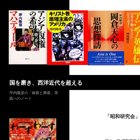
コ
ン
テ
ン
ツ
へ
ス
キ
ッ
プ
検
国を磨き、西洋近代を超える
索
坪内隆彦の「維新と興亜」実
践へのノート
「昭和研究会」