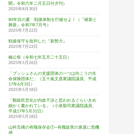
聞』令和六年二月五日付夕刊）
2025年8月30日
80年目の夏 戦後体制を打破せよ！（『維新と
興亜』令和7年7月号）
2025年7月22日
戦後保守を批判した『新勢力』
2025年7月22日
楠公祭（令和七年五月二十五日）
2025年5月26日
「ブッシュさんの支援団体の一つは向こうの生
命保険団体だ」（五十嵐文彦衆議院議員、平成
17年6月3日）
2025年5月18日
「郵政民営化が内政干渉と思われるぐらいきめ
細かく書かれている」（小泉龍司衆議院議員、
平成17年5月31日）
2025年5月18日
山科言縄の有職保存会①─有職故実の衰退に危機
感