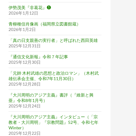
伊勢茂美『非葛花』❶
2026年1月12日
青柳種信肖像画（福岡県立図書館蔵）
2026年1月2日
「真の日支親善の実行者」と呼ばれた西田英雄
2025年12月31日
『通信文化新報』令和７年記事
2025年12月30日
「元帥 木村武雄の思想と政治ロマン」（木村武
雄伝承会主催、令和7年11月30日）
2025年12月28日
『大川周明のアジア主義』書評（『維新と興
亜』令和8年1月号）
2025年12月24日
『大川周明のアジア主義』インタビュー（「宗
教者・大川周明」『宗教問題』52号、令和七年
Winter）
2025年12月22日