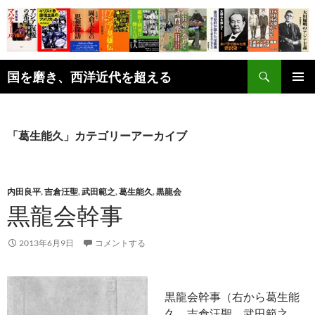
コ
ン
テ
ン
検
ツ
国を磨き、西洋近代を超える
索
へ
メインメ
ス
ニュー
キ
「葛生能久」カテゴリーアーカイブ
ッ
プ
内田良平
,
吉倉汪聖
,
武田範之
,
葛生能久
,
黒龍会
黒龍会幹事
2013年6月9日
コメントする
黒龍会幹事（右から葛生能
久、吉倉汪聖、武田範之、