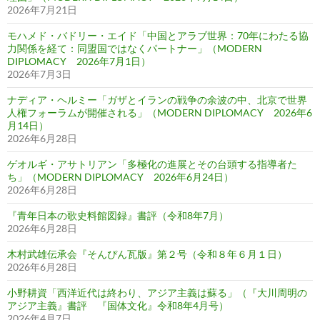
2026年7月21日
モハメド・バドリー・エイド「中国とアラブ世界：70年にわたる協
力関係を経て：同盟国ではなくパートナー」（MODERN
DIPLOMACY 2026年7月1日）
2026年7月3日
ナディア・ヘルミー「ガザとイランの戦争の余波の中、北京で世界
人権フォーラムが開催される」（MODERN DIPLOMACY 2026年6
月14日）
2026年6月28日
ゲオルギ・アサトリアン「多極化の進展とその台頭する指導者た
ち」（MODERN DIPLOMACY 2026年6月24日）
2026年6月28日
『青年日本の歌史料館図録』書評（令和8年7月）
2026年6月28日
木村武雄伝承会『そんぴん瓦版』第２号（令和８年６月１日）
2026年6月28日
小野耕資「西洋近代は終わり、アジア主義は蘇る」（『大川周明の
アジア主義』書評 『国体文化』令和8年4月号）
2026年4月7日