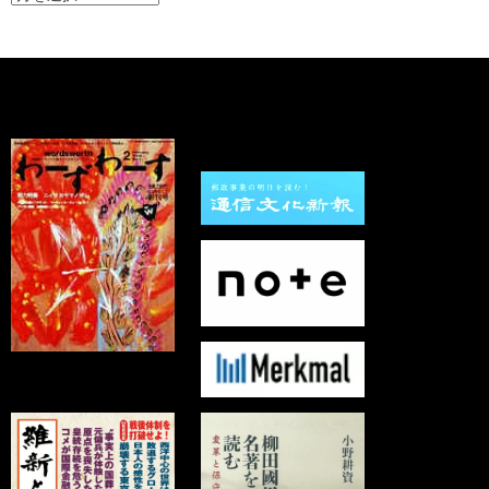
ー
カ
イ
ブ