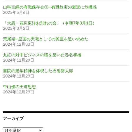
山科言縄の有職保存会①─有職故実の衰退に危機感
2025年5月6日
「大愚・花房東洋お別れの会」（令和7年3月1日）
2025年3月2日
荒尾精─皇国の天職としての興亜を追い求めた
2024年12月30日
丸紅の対中ビジネスの礎を築いた春名和雄
2024年12月29日
書院の建学精神を体現した石射猪太郎
2024年12月29日
中山優の王道思想
2024年12月29日
アーカイブ
ア