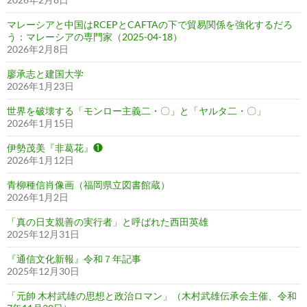
マレーシアと中国はRCEPとCAFTAの下で貿易関係を強化するだろ
う：マレーシアの専門家（2025-04-18）
2026年2月8日
廖承志と建国大学
2026年1月23日
世界を破壊する「モンロー主義二・〇」と「ヤルタ二・〇」
2026年1月15日
伊勢茂美『非葛花』❶
2026年1月12日
青柳種信肖像画（福岡県立図書館蔵）
2026年1月2日
「真の日支親善の実行者」と呼ばれた西田英雄
2025年12月31日
『通信文化新報』令和７年記事
2025年12月30日
「元帥 木村武雄の思想と政治ロマン」（木村武雄伝承会主催、令和