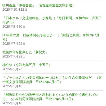
徳川義直『軍書合鑑』（名古屋市蓬左文庫所蔵）
2025年10月12日
「日本クルド交流連絡会」が発足（『毎日新聞』令和六年二月五日
付夕刊）
2025年8月30日
80年目の夏 戦後体制を打破せよ！（『維新と興亜』令和7年7月
号）
2025年7月22日
戦後保守を批判した『新勢力』
2025年7月22日
楠公祭（令和七年五月二十五日）
2025年5月26日
「ブッシュさんの支援団体の一つは向こうの生命保険団体だ」（五
十嵐文彦衆議院議員、平成17年6月3日）
2025年5月18日
「郵政民営化が内政干渉と思われるぐらいきめ細かく書かれてい
る」（小泉龍司衆議院議員、平成17年5月31日）
2025年5月18日