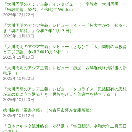
『大川周明のアジア主義』インタビュー（「宗教者・大川周明」
『宗教問題』52号、令和七年 Winter）
2025年12月22日
『大川周明のアジア主義』レビュー（イトー「拓大生が今、知るべ
き『魂の熱源』」令和７年11月７日）
2025年11月10日
『大川周明のアジア主義』レビュー（さちひこ「大川周明の宗教論
とアジア論」令和７年10月26日））
2025年11月10日
『大川周明のアジア主義』レビュー（愚泥「西洋近代終焉以後の新
秩序」）
2025年10月20日
『大川周明のアジア主義』レビュー（タコライス「民族固有の思想
が真の姿に立ち返るとき、民族を超えた普遍性を持ちうる」）
2025年10月20日
徳川義直『軍書合鑑』（名古屋市蓬左文庫所蔵）
2025年10月12日
「日本クルド交流連絡会」が発足（『毎日新聞』令和六年二月五日
付夕刊）