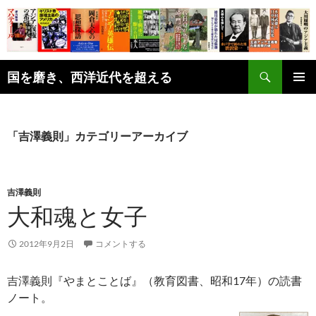
コ
ン
テ
ン
検
ツ
国を磨き、西洋近代を超える
索
へ
メインメ
ス
ニュー
キ
「吉澤義則」カテゴリーアーカイブ
ッ
プ
吉澤義則
大和魂と女子
2012年9月2日
コメントする
吉澤義則『やまとことば』（教育図書、昭和17年）の読書
ノート。