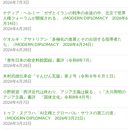
2026年7月3日
ナディア・ヘルミー「ガザとイランの戦争の余波の中、北京で世界
人権フォーラムが開催される」（MODERN DIPLOMACY 2026年6
月14日）
2026年6月28日
ゲオルギ・アサトリアン「多極化の進展とその台頭する指導者た
ち」（MODERN DIPLOMACY 2026年6月24日）
2026年6月28日
『青年日本の歌史料館図録』書評（令和8年7月）
2026年6月28日
木村武雄伝承会『そんぴん瓦版』第２号（令和８年６月１日）
2026年6月28日
小野耕資「西洋近代は終わり、アジア主義は蘇る」（『大川周明の
アジア主義』書評 『国体文化』令和8年4月号）
2026年4月7日
トゥフ・ヌグラハ「AI主権とグローバル・サウスの第三の道」
（MODERN DIPLOMACY 2026年3月21日）
2026年3月22日