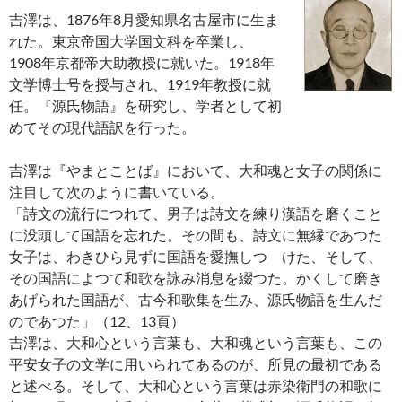
吉澤は、1876年8月愛知県名古屋市に生ま
れた。東京帝国大学国文科を卒業し、
1908年京都帝大助教授に就いた。1918年
文学博士号を授与され、1919年教授に就
任。『源氏物語』を研究し、学者として初
めてその現代語訳を行った。
吉澤は『やまとことば』において、大和魂と女子の関係に
注目して次のように書いている。
「詩文の流行につれて、男子は詩文を練り漢語を磨くこと
に没頭して国語を忘れた。その間も、詩文に無縁であつた
女子は、わきひら見ずに国語を愛撫しつゞけた、そして、
その国語によつて和歌を詠み消息を綴つた。かくして磨き
あげられた国語が、古今和歌集を生み、源氏物語を生んだ
のであつた」（12、13頁）
吉澤は、大和心という言葉も、大和魂という言葉も、この
平安女子の文学に用いられてあるのが、所見の最初である
と述べる。そして、大和心という言葉は赤染衛門の和歌に