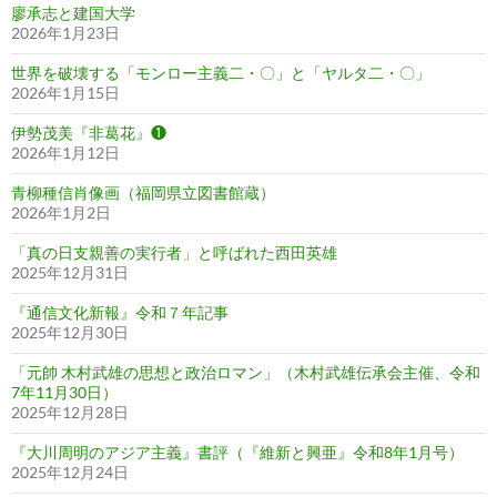
廖承志と建国大学
2026年1月23日
世界を破壊する「モンロー主義二・〇」と「ヤルタ二・〇」
2026年1月15日
伊勢茂美『非葛花』❶
2026年1月12日
青柳種信肖像画（福岡県立図書館蔵）
2026年1月2日
「真の日支親善の実行者」と呼ばれた西田英雄
2025年12月31日
『通信文化新報』令和７年記事
2025年12月30日
「元帥 木村武雄の思想と政治ロマン」（木村武雄伝承会主催、令和
7年11月30日）
2025年12月28日
『大川周明のアジア主義』書評（『維新と興亜』令和8年1月号）
2025年12月24日