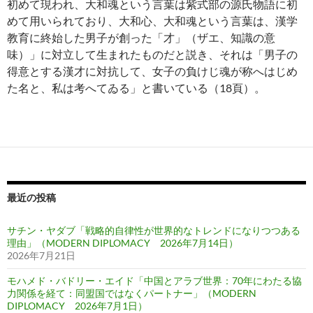
初めて現われ、大和魂という言葉は紫式部の源氏物語に初
めて用いられており、大和心、大和魂という言葉は、漢学
教育に終始した男子が創った「才」（ザエ、知識の意
味）」に対立して生まれたものだと説き、それは「男子の
得意とする漢才に対抗して、女子の負けじ魂が称へはじめ
た名と、私は考へてゐる」と書いている（18頁）。
最近の投稿
サチン・ヤダブ「戦略的自律性が世界的なトレンドになりつつある
理由」（MODERN DIPLOMACY 2026年7月14日）
2026年7月21日
モハメド・バドリー・エイド「中国とアラブ世界：70年にわたる協
力関係を経て：同盟国ではなくパートナー」（MODERN
DIPLOMACY 2026年7月1日）