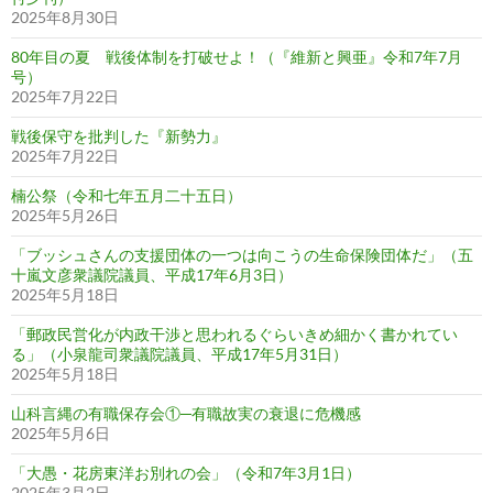
2025年8月30日
80年目の夏 戦後体制を打破せよ！（『維新と興亜』令和7年7月
号）
2025年7月22日
戦後保守を批判した『新勢力』
2025年7月22日
楠公祭（令和七年五月二十五日）
2025年5月26日
「ブッシュさんの支援団体の一つは向こうの生命保険団体だ」（五
十嵐文彦衆議院議員、平成17年6月3日）
2025年5月18日
「郵政民営化が内政干渉と思われるぐらいきめ細かく書かれてい
る」（小泉龍司衆議院議員、平成17年5月31日）
2025年5月18日
山科言縄の有職保存会①─有職故実の衰退に危機感
2025年5月6日
「大愚・花房東洋お別れの会」（令和7年3月1日）
2025年3月2日