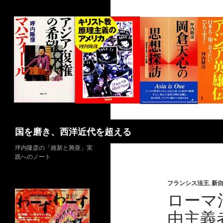
コ
ン
テ
ン
ツ
へ
ス
キ
ッ
プ
検
国を磨き、西洋近代を超える
索
坪内隆彦の「維新と興亜」実
践へのノート
フランシス法王
,
新
ローマ
由主義