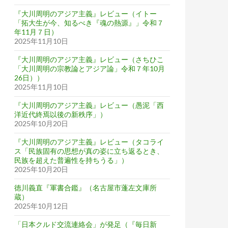
『大川周明のアジア主義』レビュー（イトー
「拓大生が今、知るべき『魂の熱源』」令和７
年11月７日）
2025年11月10日
『大川周明のアジア主義』レビュー（さちひこ
「大川周明の宗教論とアジア論」令和７年10月
26日））
2025年11月10日
『大川周明のアジア主義』レビュー（愚泥「西
洋近代終焉以後の新秩序」）
2025年10月20日
『大川周明のアジア主義』レビュー（タコライ
ス「民族固有の思想が真の姿に立ち返るとき、
民族を超えた普遍性を持ちうる」）
2025年10月20日
徳川義直『軍書合鑑』（名古屋市蓬左文庫所
蔵）
2025年10月12日
「日本クルド交流連絡会」が発足（『毎日新