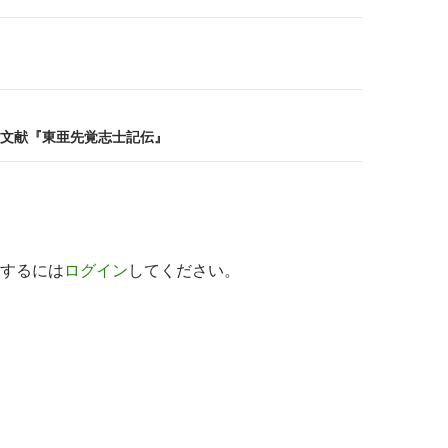
文献『東亜先覚志士記伝』
するには
ログイン
してください。