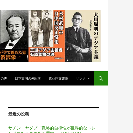
アの声
日本文明の先駆者
東亜同文書院
リンク
最近の投稿
サチン・ヤダブ「戦略的自律性が世界的なトレ