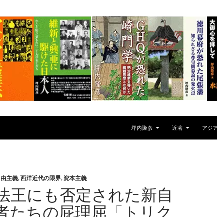
坪内隆彦
近著
アジ
自由主義
,
西洋近代の限界
,
資本主義
法王にも否定された新自
者たちの屁理屈「トリク