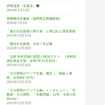
伊勢茂美『非葛花』❶
2026年1月12日
青柳種信肖像画（福岡県立図書館蔵）
2026年1月2日
「真の日支親善の実行者」と呼ばれた西田英雄
2025年12月31日
『通信文化新報』令和７年記事
2025年12月30日
「元帥 木村武雄の思想と政治ロマン」（木村武
雄伝承会主催、令和7年11月30日）
2025年12月28日
『大川周明のアジア主義』書評（『維新と興
亜』令和8年1月号）
2025年12月24日
『大川周明のアジア主義』インタビュー（「宗
教者・大川周明」『宗教問題』52号、令和七年
Winter）
2025年12月22日