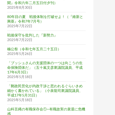
聞』令和六年二月五日付夕刊）
2025年8月30日
80年目の夏 戦後体制を打破せよ！（『維新と
興亜』令和7年7月号）
2025年7月22日
戦後保守を批判した『新勢力』
2025年7月22日
楠公祭（令和七年五月二十五日）
2025年5月26日
「ブッシュさんの支援団体の一つは向こうの生
命保険団体だ」（五十嵐文彦衆議院議員、平成
17年6月3日）
2025年5月18日
「郵政民営化が内政干渉と思われるぐらいきめ
細かく書かれている」（小泉龍司衆議院議員、
平成17年5月31日）
2025年5月18日
山科言縄の有職保存会①─有職故実の衰退に危機
感