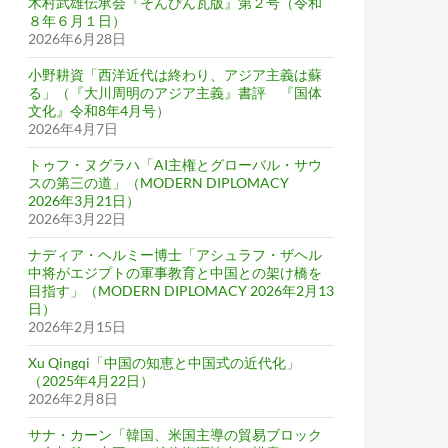
木村武雄伝承会『そんぴん瓦版』第２号（令和
８年６月１日）
2026年6月28日
小野耕資「西洋近代は終わり、アジア主義は蘇
る」（『大川周明のアジア主義』書評 『国体
文化』令和8年4月号）
2026年4月7日
トゥフ・ヌグラハ「AI主権とグローバル・サウ
スの第三の道」（MODERN DIPLOMACY
2026年3月21日）
2026年3月22日
ナディア・ヘルミー博士「アシュラフ・ザヘル
中将がエジプトの軍事教育と中国との架け橋を
目指す」（MODERN DIPLOMACY 2026年2月13
日）
2026年2月15日
Xu Qingqi「中国の知恵と中国式の近代化」
（2025年4月22日）
2026年2月8日
サナ・カーン「韓国、米国主導の貿易ブロック