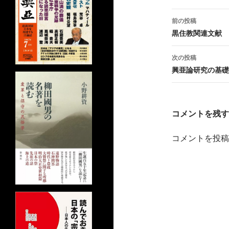
投
前の投稿
稿
黒住教関連文献
ナ
次の投稿
ビ
興亜論研究の基礎
ゲ
ー
コメントを残す
シ
コメントを投稿
ョ
ン