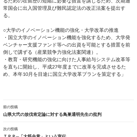
るための在留歴の短縮に必要な措置を講じるため、次期通
常国会に出入国管理及び難民認定法の改正法案を提出す
る。
○大学のイノベーション機能の強化・大学改革の推進
・国立大学のイノベーション機能を強化するため、大学発
ベンチャー支援ファンド等への出資を可能とする措置を前
倒しで講ずる（産業競争力強化法案関連）。
・教育・研究機能の強化に向けた人事給与システム改革等
を直ちに開始し、平成27年度までに改革を完成させるた
め、本年10月を目途に国立大学改革プランを策定する」
投
前の投稿
稿
山県大弐の放伐肯定論に対する鳥巣通明先生の批判
ナ
次の投稿
ビ
ＴＰＰ─「大筋合意」という宣伝