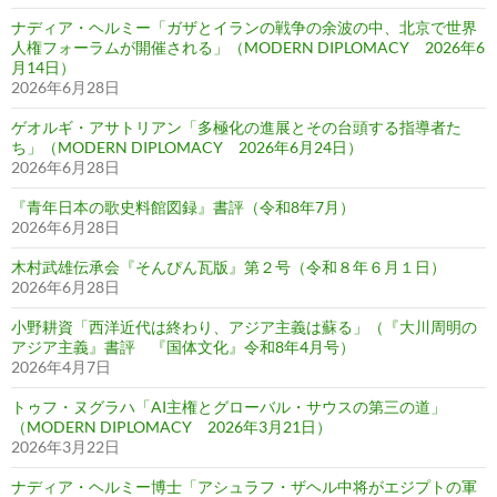
ナディア・ヘルミー「ガザとイランの戦争の余波の中、北京で世界
人権フォーラムが開催される」（MODERN DIPLOMACY 2026年6
月14日）
2026年6月28日
ゲオルギ・アサトリアン「多極化の進展とその台頭する指導者た
ち」（MODERN DIPLOMACY 2026年6月24日）
2026年6月28日
『青年日本の歌史料館図録』書評（令和8年7月）
2026年6月28日
木村武雄伝承会『そんぴん瓦版』第２号（令和８年６月１日）
2026年6月28日
小野耕資「西洋近代は終わり、アジア主義は蘇る」（『大川周明の
アジア主義』書評 『国体文化』令和8年4月号）
2026年4月7日
トゥフ・ヌグラハ「AI主権とグローバル・サウスの第三の道」
（MODERN DIPLOMACY 2026年3月21日）
2026年3月22日
ナディア・ヘルミー博士「アシュラフ・ザヘル中将がエジプトの軍