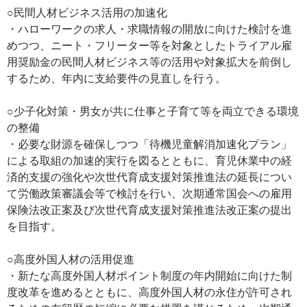
○民間人材ビジネス活用の加速化
・ハローワークの求人・求職情報の開放に向けた検討を進
めつつ、ニート・フリーター等を対象としたトライアル雇
用奨励金の民間人材ビジネス等の活用や対象拡大を前倒し
するため、年内に支給要件の見直しを行う。
○少子化対策・男女が共に仕事と子育て等を両立できる環境
の整備
・必要な財源を確保しつつ「待機児童解消加速化プラン」
による取組の加速的実行を図るとともに、育児休業中の経
済的支援の強化や次世代育成支援対策推進法の延長につい
て労働政策審議会等で検討を行い、次期通常国会への雇用
保険法改正案及び次世代育成支援対策推進法改正案の提出
を目指す。
○高度外国人材の活用促進
・新たな高度外国人材ポイント制度の年内開始に向けた制
度改革を進めるとともに、高度外国人材の永住が許可され