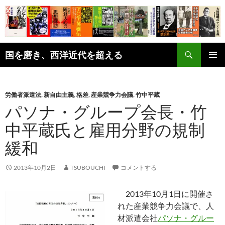
コ
ン
テ
ン
検
ツ
国を磨き、西洋近代を超える
索
へ
メインメ
ス
ニュー
キ
労働者派遣法
,
新自由主義
,
格差
,
産業競争力会議
,
竹中平蔵
ッ
パソナ・グループ会長・竹
プ
中平蔵氏と雇用分野の規制
緩和
2013年10月2日
TSUBOUCHI
コメントする
2013年10月1日に開催さ
れた産業競争力会議で、人
材派遣会社
パソナ・グルー