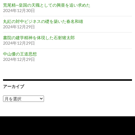
荒尾精─皇国の天職としての興亜を追い求めた
2024年12月30日
丸紅の対中ビジネスの礎を築いた春名和雄
2024年12月29日
書院の建学精神を体現した石射猪太郎
2024年12月29日
中山優の王道思想
2024年12月29日
アーカイブ
ア
ー
カ
イ
ブ