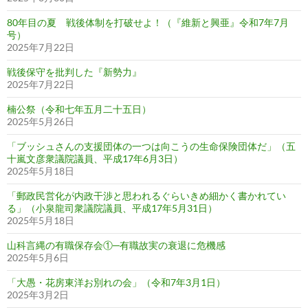
80年目の夏 戦後体制を打破せよ！（『維新と興亜』令和7年7月
号）
2025年7月22日
戦後保守を批判した『新勢力』
2025年7月22日
楠公祭（令和七年五月二十五日）
2025年5月26日
「ブッシュさんの支援団体の一つは向こうの生命保険団体だ」（五
十嵐文彦衆議院議員、平成17年6月3日）
2025年5月18日
「郵政民営化が内政干渉と思われるぐらいきめ細かく書かれてい
る」（小泉龍司衆議院議員、平成17年5月31日）
2025年5月18日
山科言縄の有職保存会①─有職故実の衰退に危機感
2025年5月6日
「大愚・花房東洋お別れの会」（令和7年3月1日）
2025年3月2日