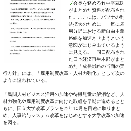
プ
会長を務める竹中平蔵氏
がまとめた資料が配布され
た。ここには、パソナの利
益拡大のために、一気に雇
用分野における新自由主義
路線を加速させようという
意図がにじみ出ているよう
に見える。 同日配布され
た日本経済再生本部がまと
めた「成長戦略の当面の実
行方針」には、「雇用制度改革・人材力強化」として次の
ように謳われている。
「民間人材ビジネス活用の加速や待機児童の解消など、人
材力強化や雇用制度改革に向けた取組を早期に進めるとと
もに、国立大学改革プランを本年10月を目途に取りまと
め、人事給与システム改革をはじめとする大学改革の加速
を図る。