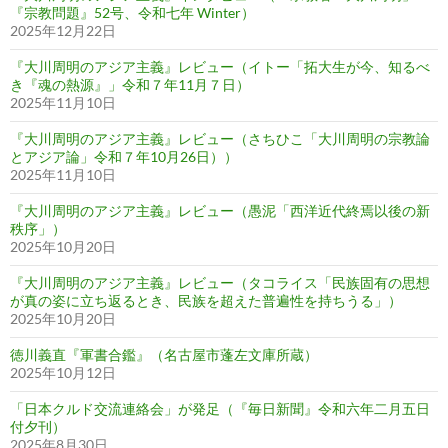
『宗教問題』52号、令和七年 Winter）
2025年12月22日
『大川周明のアジア主義』レビュー（イトー「拓大生が今、知るべ
き『魂の熱源』」令和７年11月７日）
2025年11月10日
『大川周明のアジア主義』レビュー（さちひこ「大川周明の宗教論
とアジア論」令和７年10月26日））
2025年11月10日
『大川周明のアジア主義』レビュー（愚泥「西洋近代終焉以後の新
秩序」）
2025年10月20日
『大川周明のアジア主義』レビュー（タコライス「民族固有の思想
が真の姿に立ち返るとき、民族を超えた普遍性を持ちうる」）
2025年10月20日
徳川義直『軍書合鑑』（名古屋市蓬左文庫所蔵）
2025年10月12日
「日本クルド交流連絡会」が発足（『毎日新聞』令和六年二月五日
付夕刊）
2025年8月30日