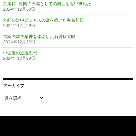
荒尾精─皇国の天職としての興亜を追い求めた
2024年12月30日
丸紅の対中ビジネスの礎を築いた春名和雄
2024年12月29日
書院の建学精神を体現した石射猪太郎
2024年12月29日
中山優の王道思想
2024年12月29日
アーカイブ
ア
ー
カ
イ
ブ