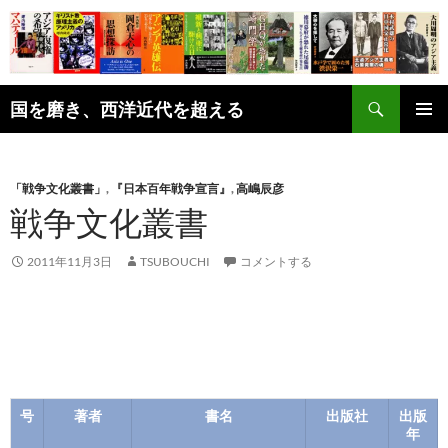
コ
ン
テ
ン
検
ツ
国を磨き、西洋近代を超える
索
へ
メインメ
ス
ニュー
キ
「戦争文化叢書」
,
『日本百年戦争宣言』
,
高嶋辰彦
ッ
戦争文化叢書
プ
2011年11月3日
TSUBOUCHI
コメントする
号
著者
書名
出版社
出版
年