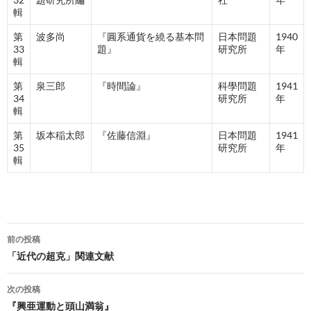
輯
第
波多尚
『圓系通貨を繞る基本問
日本問題
1940
33
題』
研究所
年
輯
第
泉三郎
『時間論』
科學問題
1941
34
研究所
年
輯
第
坂本稲太郎
『佐藤信淵』
日本問題
1941
35
研究所
年
輯
投
前の投稿
稿
「近代の超克」関連文献
ナ
次の投稿
ビ
『興亜運動と頭山満翁』