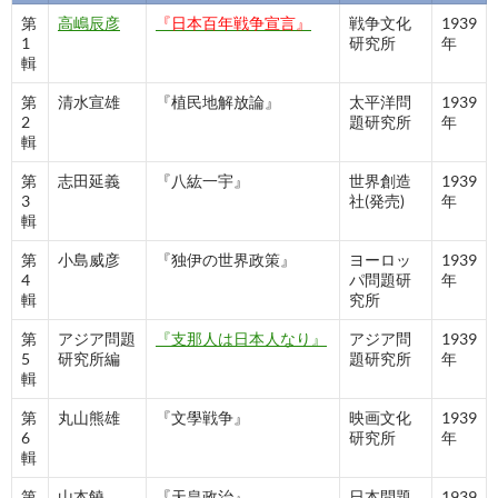
第
高嶋辰彦
『日本百年戦争宣言』
戦争文化
1939
1
研究所
年
輯
第
清水宣雄
『植民地解放論』
太平洋問
1939
2
題研究所
年
輯
第
志田延義
『八紘一宇』
世界創造
1939
3
社(発売)
年
輯
第
小島威彦
『独伊の世界政策』
ヨーロッ
1939
4
パ問題研
年
輯
究所
第
アジア問題
『支那人は日本人なり』
アジア問
1939
5
研究所編
題研究所
年
輯
第
丸山熊雄
『文學戦争』
映画文化
1939
6
研究所
年
輯
第
山本饒
『天皇政治』
日本問題
1939