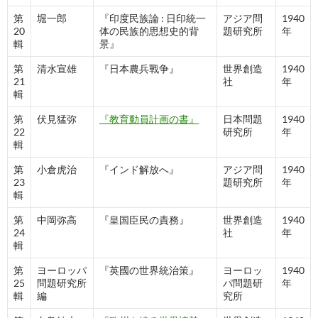
第
堀一郎
『印度民族論 : 日印統一
アジア問
1940
20
体の民族的思想史的背
題研究所
年
輯
景』
第
清水宣雄
『日本農兵戰争』
世界創造
1940
21
社
年
輯
第
伏見猛弥
『教育動員計画の書』
日本問題
1940
22
研究所
年
輯
第
小倉虎治
『インド解放へ』
アジア問
1940
23
題研究所
年
輯
第
中岡弥高
『皇国臣民の責務』
世界創造
1940
24
社
年
輯
第
ヨーロッパ
『英國の世界統治策』
ヨーロッ
1940
25
問題研究所
パ問題研
年
輯
編
究所