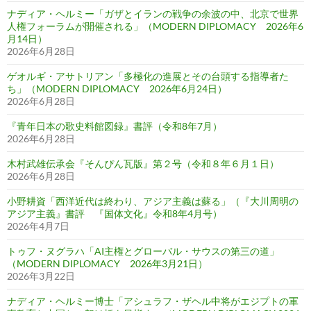
ナディア・ヘルミー「ガザとイランの戦争の余波の中、北京で世界
人権フォーラムが開催される」（MODERN DIPLOMACY 2026年6
月14日）
2026年6月28日
ゲオルギ・アサトリアン「多極化の進展とその台頭する指導者た
ち」（MODERN DIPLOMACY 2026年6月24日）
2026年6月28日
『青年日本の歌史料館図録』書評（令和8年7月）
2026年6月28日
木村武雄伝承会『そんぴん瓦版』第２号（令和８年６月１日）
2026年6月28日
小野耕資「西洋近代は終わり、アジア主義は蘇る」（『大川周明の
アジア主義』書評 『国体文化』令和8年4月号）
2026年4月7日
トゥフ・ヌグラハ「AI主権とグローバル・サウスの第三の道」
（MODERN DIPLOMACY 2026年3月21日）
2026年3月22日
ナディア・ヘルミー博士「アシュラフ・ザヘル中将がエジプトの軍