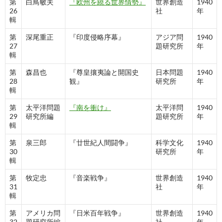
第
白鳥敏夫
『欧州を繞る世界情勢』
世界創造
1940
26
社
年
輯
第
深尾重正
『印度侵略序幕』
アジア問
1940
27
題研究所
年
輯
第
森昌也
『尊皇攘夷論と開国史
日本問題
1940
28
観』
研究所
年
輯
第
太平洋問題
『南を衝け』
太平洋問
1940
29
研究所編
題研究所
年
輯
第
泉三郎
『廿世紀人間闘争』
科学文化
1940
30
研究所
年
輯
第
牧定忠
『音楽戦争』
世界創造
1940
31
社
年
輯
第
アメリカ問
『日米百年戦争』
世界創造
1940
32
題研究所編
社
年