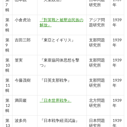
7
研究所
年
輯
第
小倉虎治
『對英戰と被壓迫民族の
アジア問
1939
8
解放』
題研究所
年
輯
第
吉田三郎
『東亞とイギリス』
支那問題
1939
9
研究所
年
輯
第
篁実
『東亜協同体思想を撃
支那問題
1939
10
つ』
研究所
年
輯
第
今藤茂樹
『日英支那戦争』
支那問題
1939
11
研究所
年
輯
第
満田巖
『日本世界戦争』
北方問題
1939
12
研究所
年
輯
第
波多尚
『日本戦争経済試論』
日本問題
1939
13
研究所
年