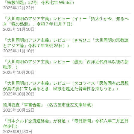
『宗教問題』52号、令和七年 Winter）
2025年12月22日
『大川周明のアジア主義』レビュー（イトー「拓大生が今、知るべ
き『魂の熱源』」令和７年11月７日）
2025年11月10日
『大川周明のアジア主義』レビュー（さちひこ「大川周明の宗教論
とアジア論」令和７年10月26日））
2025年11月10日
『大川周明のアジア主義』レビュー（愚泥「西洋近代終焉以後の新
秩序」）
2025年10月20日
『大川周明のアジア主義』レビュー（タコライス「民族固有の思想
が真の姿に立ち返るとき、民族を超えた普遍性を持ちうる」）
2025年10月20日
徳川義直『軍書合鑑』（名古屋市蓬左文庫所蔵）
2025年10月12日
「日本クルド交流連絡会」が発足（『毎日新聞』令和六年二月五日
付夕刊）
2025年8月30日