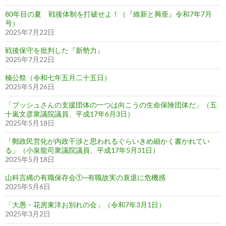
80年目の夏 戦後体制を打破せよ！（『維新と興亜』令和7年7月
号）
2025年7月22日
戦後保守を批判した『新勢力』
2025年7月22日
楠公祭（令和七年五月二十五日）
2025年5月26日
「ブッシュさんの支援団体の一つは向こうの生命保険団体だ」（五
十嵐文彦衆議院議員、平成17年6月3日）
2025年5月18日
「郵政民営化が内政干渉と思われるぐらいきめ細かく書かれてい
る」（小泉龍司衆議院議員、平成17年5月31日）
2025年5月18日
山科言縄の有職保存会①─有職故実の衰退に危機感
2025年5月6日
「大愚・花房東洋お別れの会」（令和7年3月1日）
2025年3月2日