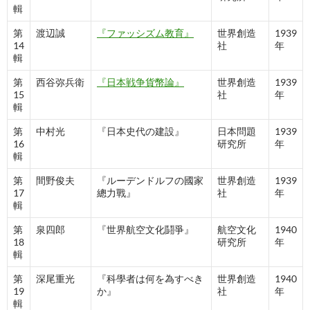
輯
第
渡辺誠
『ファッシズム教育』
世界創造
1939
14
社
年
輯
第
西谷弥兵衛
『日本戦争貨幣論』
世界創造
1939
15
社
年
輯
第
中村光
『日本史代の建設』
日本問題
1939
16
研究所
年
輯
第
間野俊夫
『ルーデンドルフの國家
世界創造
1939
17
總力戰』
社
年
輯
第
泉四郎
『世界航空文化鬪爭』
航空文化
1940
18
研究所
年
輯
第
深尾重光
『科學者は何を為すべき
世界創造
1940
19
か』
社
年
輯