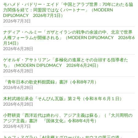
モハメド・バドリー・エイド「中国とアラブ世界：70年にわたる協
力関係を経て：同盟国ではなくパートナー」（MODERN
DIPLOMACY 2026年7月1日）
2026年7月3日
ナディア・ヘルミー「ガザとイランの戦争の余波の中、北京で世界
人権フォーラムが開催される」（MODERN DIPLOMACY 2026年6
月14日）
2026年6月28日
ゲオルギ・アサトリアン「多極化の進展とその台頭する指導者た
ち」（MODERN DIPLOMACY 2026年6月24日）
2026年6月28日
『青年日本の歌史料館図録』書評（令和8年7月）
2026年6月28日
木村武雄伝承会『そんぴん瓦版』第２号（令和８年６月１日）
2026年6月28日
小野耕資「西洋近代は終わり、アジア主義は蘇る」（『大川周明の
アジア主義』書評 『国体文化』令和8年4月号）
2026年4月7日
トゥフ・ヌグラハ「AI主権とグローバル・サウスの第三の道」