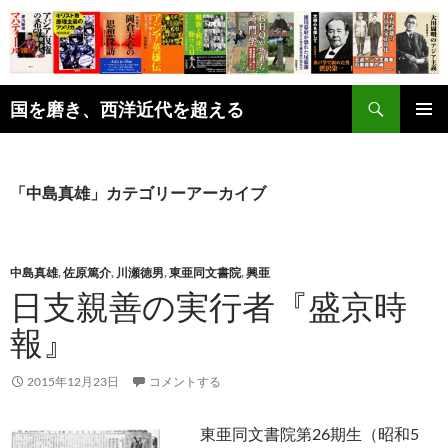
コ
ン
テ
ン
検
ツ
国を磨き、西洋近代を超える
索
へ
メインメ
ス
ニュー
キ
「中島真雄」カテゴリーアーカイブ
ッ
プ
中島真雄
,
佐原篤介
,
川瀬徳男
,
東亜同文書院
,
興亜
日支親善の実行者『盛京時
報』
2015年12月23日
コメントする
東亜同文書院第26期生（昭和5