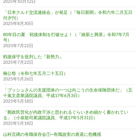
2025年10月12日
「日本クルド交流連絡会」が発足（『毎日新聞』令和六年二月五日
付夕刊）
2025年8月30日
80年目の夏 戦後体制を打破せよ！（『維新と興亜』令和7年7月
号）
2025年7月22日
戦後保守を批判した『新勢力』
2025年7月22日
楠公祭（令和七年五月二十五日）
2025年5月26日
「ブッシュさんの支援団体の一つは向こうの生命保険団体だ」（五
十嵐文彦衆議院議員、平成17年6月3日）
2025年5月18日
「郵政民営化が内政干渉と思われるぐらいきめ細かく書かれてい
る」（小泉龍司衆議院議員、平成17年5月31日）
2025年5月18日
山科言縄の有職保存会①─有職故実の衰退に危機感