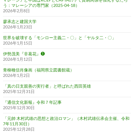
う：マレーシアの専門家（2025-04-18）
2026年2月8日
廖承志と建国大学
2026年1月23日
世界を破壊する「モンロー主義二・〇」と「ヤルタ二・〇」
2026年1月15日
伊勢茂美『非葛花』❶
2026年1月12日
青柳種信肖像画（福岡県立図書館蔵）
2026年1月2日
「真の日支親善の実行者」と呼ばれた西田英雄
2025年12月31日
『通信文化新報』令和７年記事
2025年12月30日
「元帥 木村武雄の思想と政治ロマン」（木村武雄伝承会主催、令和
7年11月30日）
2025年12月28日