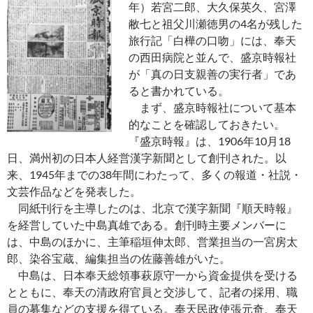
年）若宮二郎、大久保英久、宮澤
敝七と祖父川瀬徳男の4名が残した
旅行記「白樺の口吻」には、奉天
の西田病院と並んで、盛京時報社
が「真の日支親善の実行者」であ
ると書かれている。
まず、盛京時報社について基本
的なことを確認しておきたい。
『盛京時報』は、1906年10月18
日、満州初の日本人経営漢字新聞として創刊された。以
来、1945年までの38年間にわたって、多くの報道・社説・
文芸作品などを発表した。
同紙刊行を主導したのは、北京で漢字新聞『順天時報』
を経営していた中島真雄である。創刊時主要メンバーに
は、中島のほかに、主筆稲垣伸太郎、営業担当の一宮房太
郎、染谷宝蔵、編集担当の佐藤善雄がいた。
中島は、日本奉天総領事萩原守一から資金提供を受ける
とともに、奉天の清政府官員と交渉して、記者の採用、職
員の募集などの支援を得ている。奉天民政使張元奇、奉天