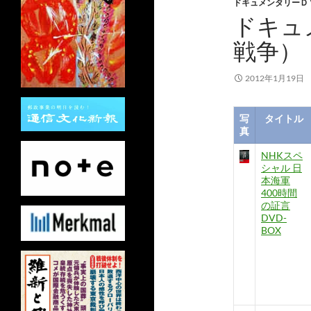
ドキュメンタリーＤ
ドキュ
戦争）
2012年1月19日
写
タイトル
真
NHKスペ
シャル 日
本海軍
400時間
の証言
DVD-
BOX