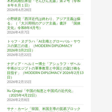
木村武雄伝承会『そんぴん瓦版』第２号（令和
８年６月１日）
2026年6月28日
小野耕資「西洋近代は終わり、アジア主義は蘇
る」（『大川周明のアジア主義』書評 『国体
文化』令和8年4月号）
2026年4月7日
トゥフ・ヌグラハ「AI主権とグローバル・サウ
スの第三の道」（MODERN DIPLOMACY
2026年3月21日）
2026年3月22日
ナディア・ヘルミー博士「アシュラフ・ザヘル
中将がエジプトの軍事教育と中国との架け橋を
目指す」（MODERN DIPLOMACY 2026年2月13
日）
2026年2月15日
Xu Qingqi「中国の知恵と中国式の近代化」
史・戦争）
（2025年4月22日）
2026年2月8日
サナ・カーン「韓国、米国主導の貿易ブロック