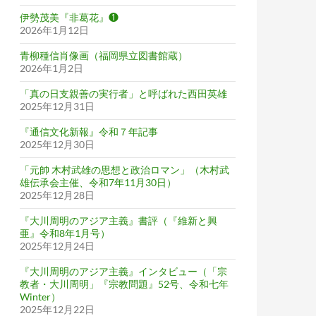
伊勢茂美『非葛花』❶
2026年1月12日
青柳種信肖像画（福岡県立図書館蔵）
2026年1月2日
「真の日支親善の実行者」と呼ばれた西田英雄
2025年12月31日
『通信文化新報』令和７年記事
2025年12月30日
「元帥 木村武雄の思想と政治ロマン」（木村武
雄伝承会主催、令和7年11月30日）
2025年12月28日
『大川周明のアジア主義』書評（『維新と興
亜』令和8年1月号）
2025年12月24日
『大川周明のアジア主義』インタビュー（「宗
教者・大川周明」『宗教問題』52号、令和七年
Winter）
2025年12月22日