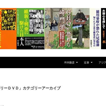
坪内隆彦
近著
アジ
リーＤＶＤ」カテゴリーアーカイブ