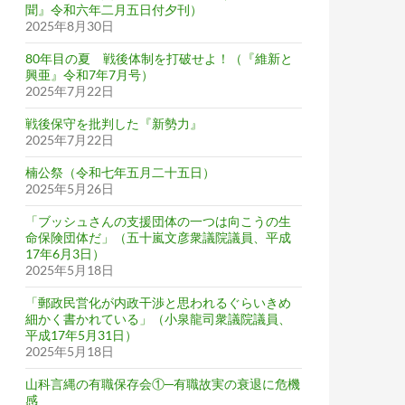
聞』令和六年二月五日付夕刊）
2025年8月30日
80年目の夏 戦後体制を打破せよ！（『維新と
興亜』令和7年7月号）
2025年7月22日
戦後保守を批判した『新勢力』
2025年7月22日
楠公祭（令和七年五月二十五日）
2025年5月26日
「ブッシュさんの支援団体の一つは向こうの生
命保険団体だ」（五十嵐文彦衆議院議員、平成
17年6月3日）
2025年5月18日
「郵政民営化が内政干渉と思われるぐらいきめ
細かく書かれている」（小泉龍司衆議院議員、
平成17年5月31日）
2025年5月18日
山科言縄の有職保存会①─有職故実の衰退に危機
感