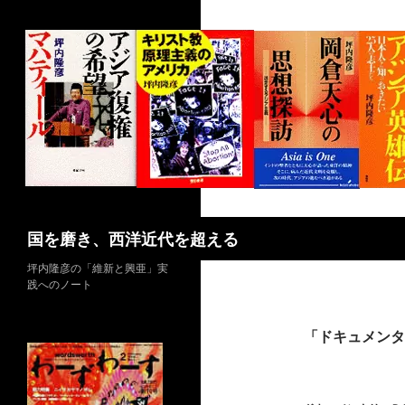
コ
ン
テ
ン
ツ
へ
ス
キ
ッ
プ
検
国を磨き、西洋近代を超える
索
坪内隆彦の「維新と興亜」実
践へのノート
「ドキュメンタ