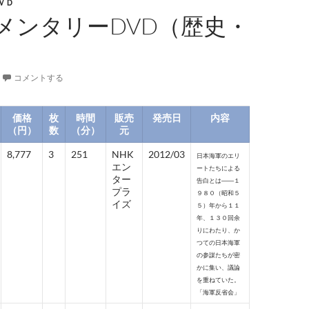
ＶＤ
メンタリーDVD（歴史・
コメントする
価格
枚
時間
販売
発売日
内容
（円）
数
（分）
元
8,777
3
251
NHK
2012/03
日本海軍のエリ
エン
ートたちによる
ター
告白とは――１
プラ
９８０（昭和５
イズ
５）年から１１
年、１３０回余
りにわたり、か
つての日本海軍
の参謀たちが密
かに集い、議論
を重ねていた。
「海軍反省会」