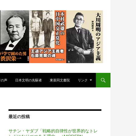
アの声
日本文明の先駆者
東亜同文書院
リンク
最近の投稿
サチン・ヤダブ「戦略的自律性が世界的なトレ