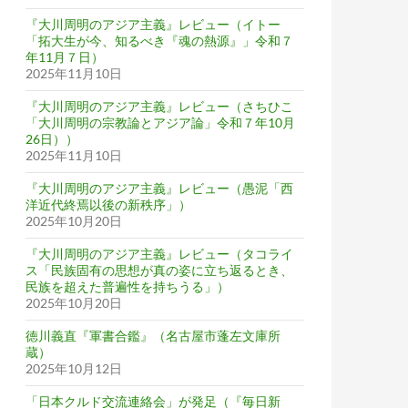
『大川周明のアジア主義』レビュー（イトー
「拓大生が今、知るべき『魂の熱源』」令和７
年11月７日）
2025年11月10日
『大川周明のアジア主義』レビュー（さちひこ
「大川周明の宗教論とアジア論」令和７年10月
26日））
2025年11月10日
『大川周明のアジア主義』レビュー（愚泥「西
洋近代終焉以後の新秩序」）
2025年10月20日
『大川周明のアジア主義』レビュー（タコライ
ス「民族固有の思想が真の姿に立ち返るとき、
民族を超えた普遍性を持ちうる」）
2025年10月20日
徳川義直『軍書合鑑』（名古屋市蓬左文庫所
蔵）
2025年10月12日
「日本クルド交流連絡会」が発足（『毎日新