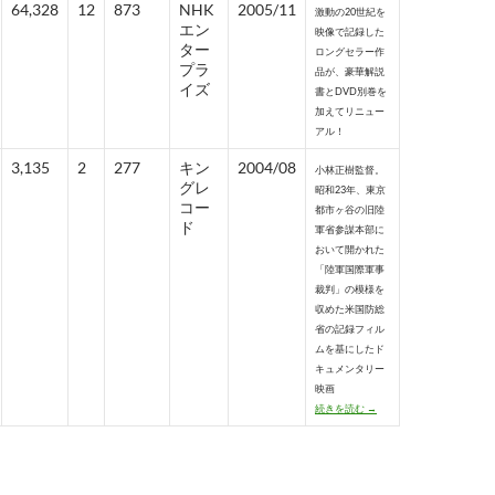
64,328
12
873
NHK
2005/11
激動の20世紀を
エン
映像で記録した
ター
ロングセラー作
プラ
品が、豪華解説
イズ
書とDVD別巻を
加えてリニュー
アル！
3,135
2
277
キン
2004/08
小林正樹監督。
グレ
昭和23年、東京
コー
都市ヶ谷の旧陸
ド
軍省参謀本部に
おいて開かれた
「陸軍国際軍事
裁判」の模様を
収めた米国防総
省の記録フィル
ムを基にしたド
キュメンタリー
映画
ドキュメンタリーDVD（歴
続きを読む
→