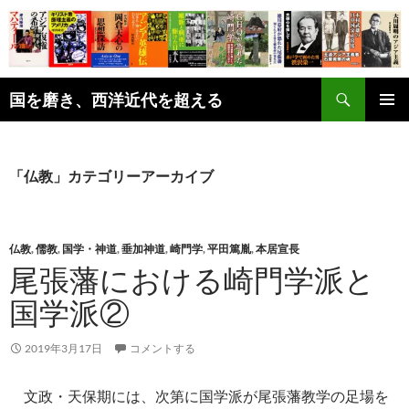
コ
ン
テ
ン
検
ツ
国を磨き、西洋近代を超える
索
へ
メインメ
ス
ニュー
キ
「仏教」カテゴリーアーカイブ
ッ
プ
仏教
,
儒教
,
国学・神道
,
垂加神道
,
崎門学
,
平田篤胤
,
本居宣長
尾張藩における崎門学派と
国学派②
2019年3月17日
コメントする
文政・天保期には、次第に国学派が尾張藩教学の足場を