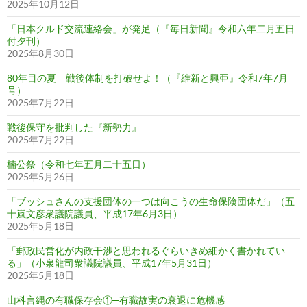
2025年10月12日
「日本クルド交流連絡会」が発足（『毎日新聞』令和六年二月五日
付夕刊）
2025年8月30日
80年目の夏 戦後体制を打破せよ！（『維新と興亜』令和7年7月
号）
2025年7月22日
戦後保守を批判した『新勢力』
2025年7月22日
楠公祭（令和七年五月二十五日）
2025年5月26日
「ブッシュさんの支援団体の一つは向こうの生命保険団体だ」（五
十嵐文彦衆議院議員、平成17年6月3日）
2025年5月18日
「郵政民営化が内政干渉と思われるぐらいきめ細かく書かれてい
る」（小泉龍司衆議院議員、平成17年5月31日）
2025年5月18日
山科言縄の有職保存会①─有職故実の衰退に危機感