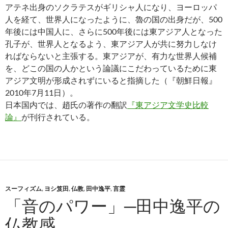
アテネ出身のソクラテスがギリシャ人になり、ヨーロッパ
人を経て、世界人になったように、魯の国の出身だが、500
年後には中国人に、さらに500年後には東アジア人となった
孔子が、世界人となるよう、東アジア人が共に努力しなけ
ればならないと主張する。東アジアが、有力な世界人候補
を、どこの国の人かという論議にこだわっているために東
アジア文明が形成されずにいると指摘した（『朝鮮日報』
2010年7月11日）。
日本国内では、趙氏の著作の翻訳
『東アジア文学史比較
論』
が刊行されている。
スーフィズム
,
ヨシ笈田
,
仏教
,
田中逸平
,
言霊
「音のパワー」─田中逸平の
仏教感