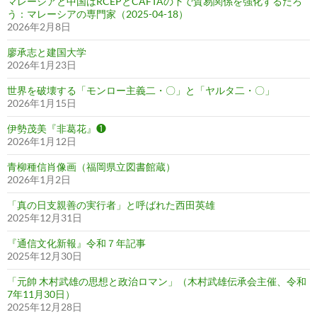
マレーシアと中国はRCEPとCAFTAの下で貿易関係を強化するだろ
う：マレーシアの専門家（2025-04-18）
2026年2月8日
廖承志と建国大学
2026年1月23日
世界を破壊する「モンロー主義二・〇」と「ヤルタ二・〇」
2026年1月15日
伊勢茂美『非葛花』❶
2026年1月12日
青柳種信肖像画（福岡県立図書館蔵）
2026年1月2日
「真の日支親善の実行者」と呼ばれた西田英雄
2025年12月31日
『通信文化新報』令和７年記事
2025年12月30日
「元帥 木村武雄の思想と政治ロマン」（木村武雄伝承会主催、令和
7年11月30日）
2025年12月28日