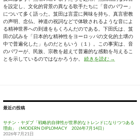
を設定し、文化的背景の異なる歌手たちに「音のパワー」
について多く語った。笈田は言霊に興味を持ち、真言密教
の声明、念仏、神道の祝詞などで体験されるような音によ
る精神世界への到達をもくろんだのである。下田氏は、笈
田の試みを「日本的な精神性をヨーロッパの文化的土壌の
中で普遍化した」ものだともいう（１）。この事実は、音
のパワーが、民族、宗教を超えて普遍的な感動を与えるこ
「音のパワー
とを示しているのではなかろうか。
続きを読む
→
最近の投稿
サチン・ヤダブ「戦略的自律性が世界的なトレンドになりつつある
理由」（MODERN DIPLOMACY 2026年7月14日）
2026年7月21日