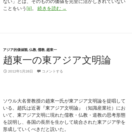
ない」とは、そのものの価値を完全に活かしきれていない
忘却された経済学─皇道経済論は
ことをいう
[ii]
。
続きを読む
→
アジア的価値観
,
仏教
,
儒教
,
趙東一
趙東一の東アジア文明論
2012年1月28日
コメントする
ソウル大名誉教授の趙東一氏が東アジア文明論を提唱して
いる。趙氏は近著『東アジア文明論』（知識産業社）にお
いて、東アジア文明に現れた儒教・仏教・道教の思考形態
を説明し、各国の長所を生かして統合された東アジア学を
形成していくべきだと説いた。