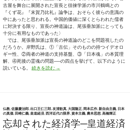
古屋を舞台に展開された宣長と徂徠学派の市川鶴鳴との
『くず花』『末賀乃比礼』論争は、おそらく彼らの意識の
中にあったと思われる。中国的価値に深くとらわれた儒者
に対決する限り、宣長の神道論は、尾張垂加派にとっても
十分に有用なものであった〉
では、尾張垂加派は宣長の神道論のどこを問題視したの
だろうか。岸野氏は、①「古伝」そのものの持つイデオロ
ギー性、②両者の神道の支持基盤、③「日本魂」の本質理
解、④死後の霊魂の問題──の四点を挙げて、以下のように
尾張藩における崎門学派と国学派②
説いている。
続きを読む
→
仏教
,
佐藤慶治郎
,
出口王仁三郎
,
友清歓真
,
大国隆正
,
岡本広作
,
新自由主義
,
日本
の真価
,
田崎仁義
,
皇道経済
,
西洋近代の限界
,
資本主義
,
農本思想
,
高橋輝正
忘却された経済学─皇道経済