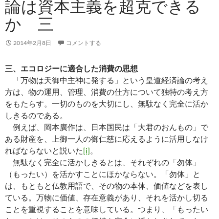
論は資本主義を超克できる
か 三
2014年2月8日
コメントする
三、エコロジーに適合した消費の思想
「万物は天御中主神に発する」という皇道経済論の考え
方は、物の運用、管理、消費の仕方について独特の考え方
をもたらす。一切のものを大切にし、無駄なく完全に活か
しきるのである。
例えば、岡本廣作は、日本国民は「大君のおんもの」で
ある財産を、上御一人の御仁慈に応えるように活用しなけ
ればならないと説いた
[i]
。
無駄なく完全に活かしきるとは、それぞれの「勿体」
（もったい）を活かすことにほかならない。「勿体」と
は、もともと仏教用語で、その物の本体、価値などを表し
ている。万物に価値、存在意義があり、それを活かし切る
ことを重視することを意味している。つまり、「もったい