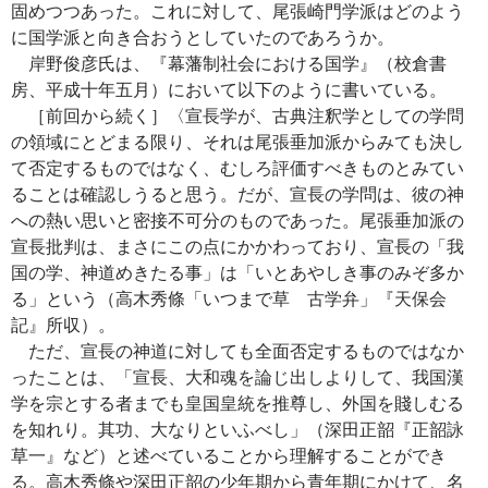
固めつつあった。これに対して、尾張崎門学派はどのよう
に国学派と向き合おうとしていたのであろうか。
岸野俊彦氏は、『幕藩制社会における国学』（校倉書
房、平成十年五月）において以下のように書いている。
［前回から続く］〈宣長学が、古典注釈学としての学問
の領域にとどまる限り、それは尾張垂加派からみても決し
て否定するものではなく、むしろ評価すべきものとみてい
ることは確認しうると思う。だが、宣長の学問は、彼の神
への熱い思いと密接不可分のものであった。尾張垂加派の
宣長批判は、まさにこの点にかかわっており、宣長の「我
国の学、神道めきたる事」は「いとあやしき事のみぞ多か
る」という（高木秀條「いつまで草 古学弁」『天保会
記』所収）。
ただ、宣長の神道に対しても全面否定するものではなか
ったことは、「宣長、大和魂を論じ出しよりして、我国漢
学を宗とする者までも皇国皇統を推尊し、外国を賤しむる
を知れり。其功、大なりといふべし」（深田正韶『正韶詠
草一』など）と述べていることから理解することができ
る。高木秀條や深田正韶の少年期から青年期にかけて、名