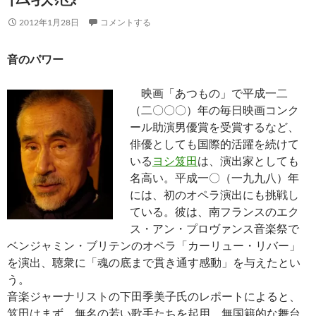
2012年1月28日
コメントする
音のパワー
映画「あつもの」で平成一二
（二〇〇〇）年の毎日映画コンク
ール助演男優賞を受賞するなど、
俳優としても国際的活躍を続けて
いる
ヨシ笈田
は、演出家としても
名高い。平成一〇（一九九八）年
には、初のオペラ演出にも挑戦し
ている。彼は、南フランスのエク
ス・アン・プロヴァンス音楽祭で
ベンジャミン・ブリテンのオペラ「カーリュー・リバー」
を演出、聴衆に「魂の底まで貫き通す感動」を与えたとい
う。
音楽ジャーナリストの下田季美子氏のレポートによると、
笈田はまず、無名の若い歌手たちを起用、無国籍的な舞台