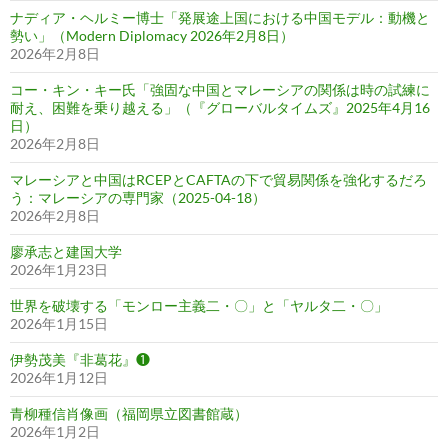
ナディア・ヘルミー博士「発展途上国における中国モデル：動機と
勢い」（Modern Diplomacy 2026年2月8日）
2026年2月8日
コー・キン・キー氏「強固な中国とマレーシアの関係は時の試練に
耐え、困難を乗り越える」（『グローバルタイムズ』2025年4月16
日）
2026年2月8日
マレーシアと中国はRCEPとCAFTAの下で貿易関係を強化するだろ
う：マレーシアの専門家（2025-04-18）
2026年2月8日
廖承志と建国大学
2026年1月23日
世界を破壊する「モンロー主義二・〇」と「ヤルタ二・〇」
2026年1月15日
伊勢茂美『非葛花』❶
2026年1月12日
青柳種信肖像画（福岡県立図書館蔵）
2026年1月2日