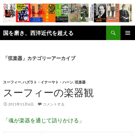
コ
ン
テ
ン
検
ツ
国を磨き、西洋近代を超える
索
へ
メインメ
ス
ニュー
キ
「弦楽器」カテゴリーアーカイブ
ッ
プ
スーフィー
,
ハズラト・イナーヤト・ハーン
,
弦楽器
スーフィーの楽器観
2011年11月6日
コメントする
「魂が楽器を通じて語りかける」