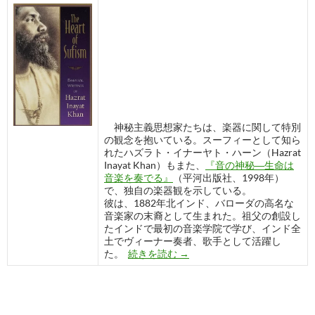
神秘主義思想家たちは、楽器に関して特別
の観念を抱いている。スーフィーとして知ら
れたハズラト・イナーヤト・ハーン（Hazrat
Inayat Khan）もまた、
『音の神秘―生命は
音楽を奏でる』
（平河出版社、1998年）
で、独自の楽器観を示している。
彼は、1882年北インド、バローダの高名な
音楽家の末裔として生まれた。祖父の創設し
たインドで最初の音楽学院で学び、インド全
土でヴィーナー奏者、歌手として活躍し
スーフィーの楽器観
た。
続きを読む
→