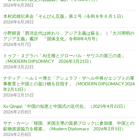
2026年6月28日
木村武雄伝承会『そんぴん瓦版』第２号（令和８年６月１日）
2026年6月28日
小野耕資「西洋近代は終わり、アジア主義は蘇る」（『大川周明の
アジア主義』書評 『国体文化』令和8年4月号）
2026年4月7日
トゥフ・ヌグラハ「AI主権とグローバル・サウスの第三の道」
（MODERN DIPLOMACY 2026年3月21日）
2026年3月22日
ナディア・ヘルミー博士「アシュラフ・ザヘル中将がエジプトの軍
事教育と中国との架け橋を目指す」（MODERN DIPLOMACY 2026
年2月13日）
2026年2月15日
Xu Qingqi「中国の知恵と中国式の近代化」（2025年4月22日）
2026年2月8日
サナ・カーン「韓国、米国主導の貿易ブロックに参加後、中国との
鉱物資源協力を模索」（Modern Diplomacy 2026年2月5日）
2026年2月8日