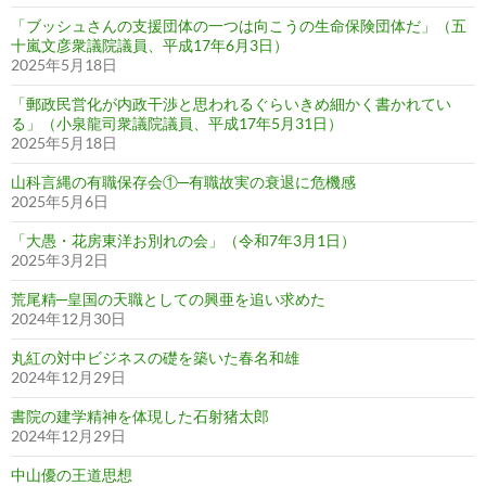
「ブッシュさんの支援団体の一つは向こうの生命保険団体だ」（五
十嵐文彦衆議院議員、平成17年6月3日）
2025年5月18日
「郵政民営化が内政干渉と思われるぐらいきめ細かく書かれてい
る」（小泉龍司衆議院議員、平成17年5月31日）
2025年5月18日
山科言縄の有職保存会①─有職故実の衰退に危機感
2025年5月6日
「大愚・花房東洋お別れの会」（令和7年3月1日）
2025年3月2日
荒尾精─皇国の天職としての興亜を追い求めた
2024年12月30日
丸紅の対中ビジネスの礎を築いた春名和雄
2024年12月29日
書院の建学精神を体現した石射猪太郎
2024年12月29日
中山優の王道思想