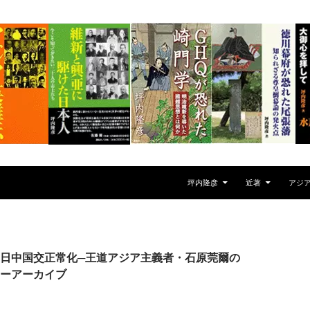
坪内隆彦
近著
アジ
日中国交正常化─王道アジア主義者・石原莞爾の
ーアーカイブ