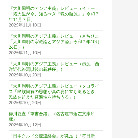
『大川周明のアジア主義』レビュー（イトー
「拓大生が今、知るべき『魂の熱源』」令和７
年11月７日）
2025年11月10日
『大川周明のアジア主義』レビュー（さちひこ
「大川周明の宗教論とアジア論」令和７年10月
26日））
2025年11月10日
『大川周明のアジア主義』レビュー（愚泥「西
洋近代終焉以後の新秩序」）
2025年10月20日
『大川周明のアジア主義』レビュー（タコライ
ス「民族固有の思想が真の姿に立ち返るとき、
民族を超えた普遍性を持ちうる」）
2025年10月20日
徳川義直『軍書合鑑』（名古屋市蓬左文庫所
蔵）
2025年10月12日
「日本クルド交流連絡会」が発足（『毎日新