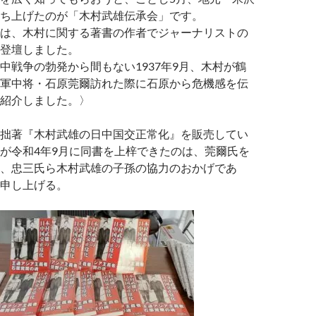
ち上げたのが「木村武雄伝承会」です。
は、木村に関する著書の作者でジャーナリストの
登壇しました。
中戦争の勃発から間もない1937年9月、木村が鶴
軍中将・石原莞爾訪れた際に石原から危機感を伝
紹介しました。〉
拙著『木村武雄の日中国交正常化』を販売してい
が令和4年9月に同書を上梓できたのは、莞爾氏を
、忠三氏ら木村武雄の子孫の協力のおかげであ
申し上げる。