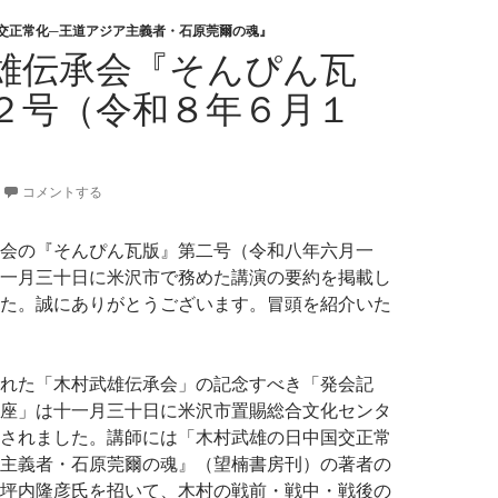
交正常化─王道アジア主義者・石原莞爾の魂』
雄伝承会『そんぴん瓦
２号（令和８年６月１
コメントする
会の『そんぴん瓦版』第二号（令和八年六月一
一月三十日に米沢市で務めた講演の要約を掲載し
た。誠にありがとうございます。冒頭を紹介いた
れた「木村武雄伝承会」の記念すべき「発会記
座」は十一月三十日に米沢市置賜総合文化センタ
されました。講師には「木村武雄の日中国交正常
主義者・石原莞爾の魂』（望楠書房刊）の著者の
坪内隆彦氏を招いて、木村の戦前・戦中・戦後の