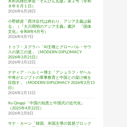
木村武雄伝承会『そんぴん瓦版』第２号（令和
８年６月１日）
2026年6月28日
小野耕資「西洋近代は終わり、アジア主義は蘇
る」（『大川周明のアジア主義』書評 『国体
文化』令和8年4月号）
2026年4月7日
トゥフ・ヌグラハ「AI主権とグローバル・サウ
スの第三の道」（MODERN DIPLOMACY
2026年3月21日）
2026年3月22日
ナディア・ヘルミー博士「アシュラフ・ザヘル
中将がエジプトの軍事教育と中国との架け橋を
目指す」（MODERN DIPLOMACY 2026年2月13
日）
2026年2月15日
Xu Qingqi「中国の知恵と中国式の近代化」
（2025年4月22日）
2026年2月8日
サナ・カーン「韓国、米国主導の貿易ブロック