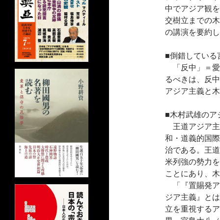
中でアジア観を
交樹立までの木
の講演を要約し
■倒錯している
「反中」＝愛
るべきは、反中
アジア主義と木
■木村武雄のア
王道アジア主
和・道義的国際
治である。王道
米列強の勢力を
ことにあり、木
「『置賜発ア
ジア主義』とは
立を重視するア