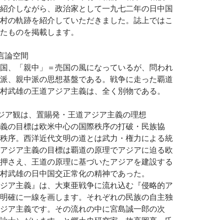
紹介しながら、政治家として一九七二年の日中国
村の軌跡を紹介していただきました。誌上ではこ
たものを掲載します。
言論空間
国、「親中」＝売国の風になっているが、問われ
派、親中派の思想基盤である。戦争に走った覇道
村武雄の王道アジア主義は、全く別物である。
ジア観は、置賜発・王道アジア主義の理想
義の目標は欧米中心の国際秩序の打破・民族協
秩序。西洋近代文明の道とは武力・権力による統
アジア主義の目標は覇道の原理でアジアに迫る欧
押さえ、王道の原理に基づいたアジアを建設する
村武雄の日中国交正常化の精神であった。
ジア主義』は、大東亜戦争に流れ込む『侵略的ア
明確に一線を画します。それぞれの民族の自主独
ジア主義です。その流れの中に宮島誠一郎の次