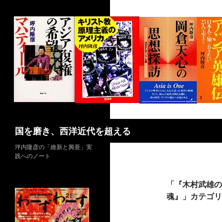
コ
ン
テ
ン
ツ
へ
ス
キ
ッ
プ
検
国を磨き、西洋近代を超える
索
坪内隆彦の「維新と興亜」実
践へのノート
「『木村武雄の
魂』」カテゴリ