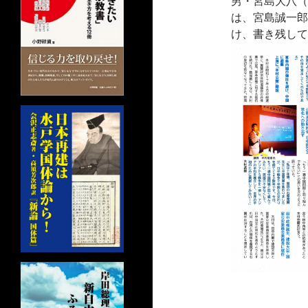
男・宮島大八（
は、宮島誠一郎
け、書き残して