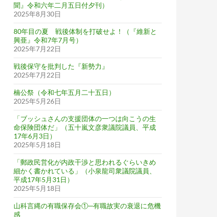
聞』令和六年二月五日付夕刊）
2025年8月30日
80年目の夏 戦後体制を打破せよ！（『維新と
興亜』令和7年7月号）
2025年7月22日
戦後保守を批判した『新勢力』
2025年7月22日
楠公祭（令和七年五月二十五日）
2025年5月26日
「ブッシュさんの支援団体の一つは向こうの生
命保険団体だ」（五十嵐文彦衆議院議員、平成
17年6月3日）
2025年5月18日
「郵政民営化が内政干渉と思われるぐらいきめ
細かく書かれている」（小泉龍司衆議院議員、
平成17年5月31日）
2025年5月18日
山科言縄の有職保存会①─有職故実の衰退に危機
感