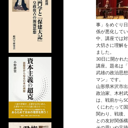
事」をめぐり日
係が悪化してい
中、講座では対
大切さに理解を
ました。
30日に開かれ
講座。題名は「
武雄の政治思想
マン」です。
山形県米沢市出
政治家、木村武
は、戦前から5
くにわたって国
関わり、戦後、
との友好関係構
その思いや足跡