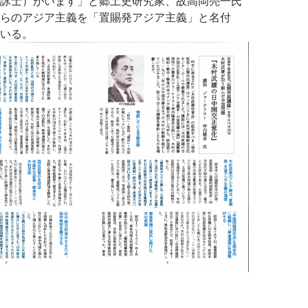
詠士）がいます」と郷土史研究家、故高岡亮一氏
らのアジア主義を「置賜発アジア主義」と名付
いる。