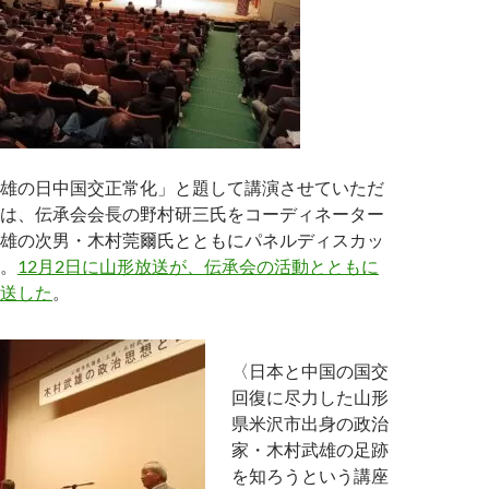
雄の日中国交正常化」と題して講演させていただ
は、伝承会会長の野村研三氏をコーディネーター
雄の次男・木村莞爾氏とともにパネルディスカッ
。
12月2日に山形放送が、伝承会の活動とともに
送した
。
〈日本と中国の国交
回復に尽力した山形
県米沢市出身の政治
家・木村武雄の足跡
を知ろうという講座