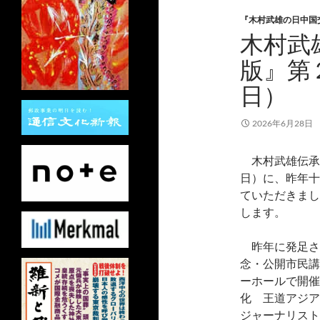
『木村武雄の日中国
木村武
版』第
日）
2026年6月28日
木村武雄伝承
日）に、昨年十
ていただきまし
します。
昨年に発足さ
念・公開市民講
ーホールで開催
化 王道アジア
ジャーナリスト