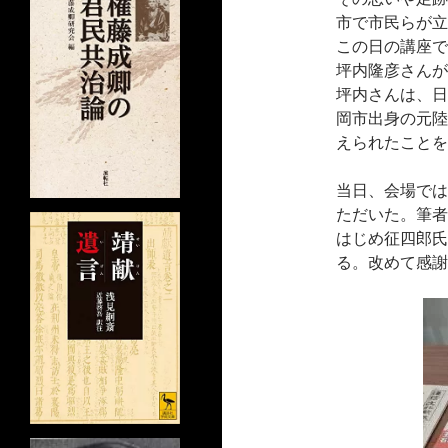
市で市民らが立
この日の講座で
坪内隆彦さんが
坪内さんは、日
岡市出身の元陸
えられたことを
当日、会場では
ただいた。筆者
はじめ征四郎氏
る。改めて感謝