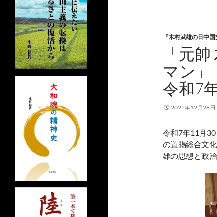
『木村武雄の日中国
「元帥
マン」
令和7年
2025年12月28日
令和7年11月
の置賜総合文化
雄の思想と政治