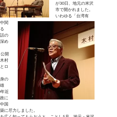
が30日、地元の米沢
市で開かれました。
いわゆる「台湾有
中関
る
話の
深め
た公開
木村
とロ
身の
雄
0年近
政に
中国
築に尽力しました。
を広く知ってもらおうと、ことし5月、地元・米沢