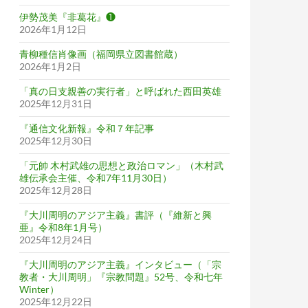
伊勢茂美『非葛花』❶
2026年1月12日
青柳種信肖像画（福岡県立図書館蔵）
2026年1月2日
「真の日支親善の実行者」と呼ばれた西田英雄
2025年12月31日
『通信文化新報』令和７年記事
2025年12月30日
「元帥 木村武雄の思想と政治ロマン」（木村武
雄伝承会主催、令和7年11月30日）
2025年12月28日
『大川周明のアジア主義』書評（『維新と興
亜』令和8年1月号）
2025年12月24日
『大川周明のアジア主義』インタビュー（「宗
教者・大川周明」『宗教問題』52号、令和七年
Winter）
2025年12月22日