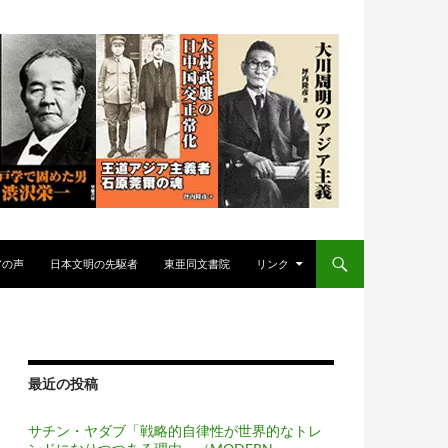
アの声
日本文明の先駆者
東亜同文書院
リンク
最近の投稿
サチン・ヤダブ「戦略的自律性が世界的なトレ