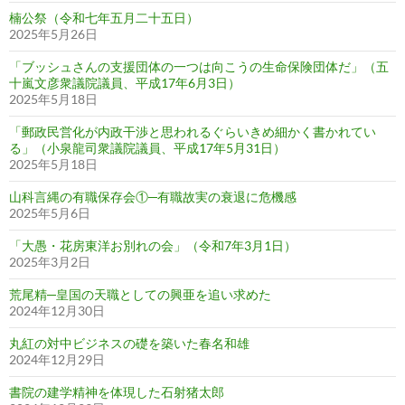
楠公祭（令和七年五月二十五日）
2025年5月26日
「ブッシュさんの支援団体の一つは向こうの生命保険団体だ」（五
十嵐文彦衆議院議員、平成17年6月3日）
2025年5月18日
「郵政民営化が内政干渉と思われるぐらいきめ細かく書かれてい
る」（小泉龍司衆議院議員、平成17年5月31日）
2025年5月18日
山科言縄の有職保存会①─有職故実の衰退に危機感
2025年5月6日
「大愚・花房東洋お別れの会」（令和7年3月1日）
2025年3月2日
荒尾精─皇国の天職としての興亜を追い求めた
2024年12月30日
丸紅の対中ビジネスの礎を築いた春名和雄
2024年12月29日
書院の建学精神を体現した石射猪太郎