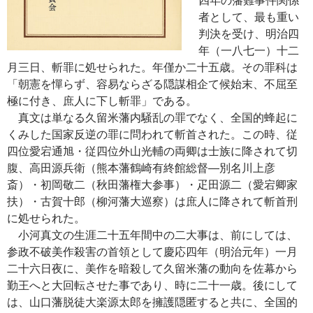
者として、最も重い
判決を受け、明治四
年（一八七一）十二
月三日、斬罪に処せられた。年僅か二十五歳。その罪科は
「朝憲を憚らず、容易ならざる隠謀相企て候始末、不屈至
極に付き、庶人に下し斬罪」である。
真文は単なる久留米藩内騒乱の罪でなく、全国的蜂起に
くみした国家反逆の罪に問われて斬首された。この時、従
四位愛宕通旭・従四位外山光輔の両卿は士族に降されて切
腹、高田源兵衛（熊本藩鶴崎有終館総督―別名川上彦
斎）・初岡敬二（秋田藩権大参事）・疋田源二（愛宕卿家
扶）・古賀十郎（柳河藩大巡察）は庶人に降されて斬首刑
に処せられた。
小河真文の生涯二十五年間中の二大事は、前にしては、
参政不破美作殺害の首領として慶応四年（明治元年）一月
二十六日夜に、美作を暗殺して久留米藩の動向を佐幕から
勤王へと大回転させた事であり、時に二十一歳。後にして
は、山口藩脱徒大楽源太郎を擁護隠匿すると共に、全国的