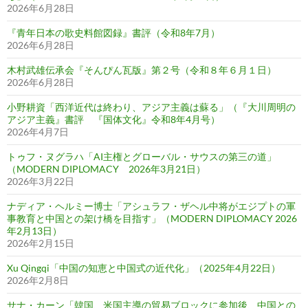
2026年6月28日
『青年日本の歌史料館図録』書評（令和8年7月）
2026年6月28日
木村武雄伝承会『そんぴん瓦版』第２号（令和８年６月１日）
2026年6月28日
小野耕資「西洋近代は終わり、アジア主義は蘇る」（『大川周明の
アジア主義』書評 『国体文化』令和8年4月号）
2026年4月7日
トゥフ・ヌグラハ「AI主権とグローバル・サウスの第三の道」
（MODERN DIPLOMACY 2026年3月21日）
2026年3月22日
ナディア・ヘルミー博士「アシュラフ・ザヘル中将がエジプトの軍
事教育と中国との架け橋を目指す」（MODERN DIPLOMACY 2026
年2月13日）
2026年2月15日
Xu Qingqi「中国の知恵と中国式の近代化」（2025年4月22日）
2026年2月8日
サナ・カーン「韓国、米国主導の貿易ブロックに参加後、中国との