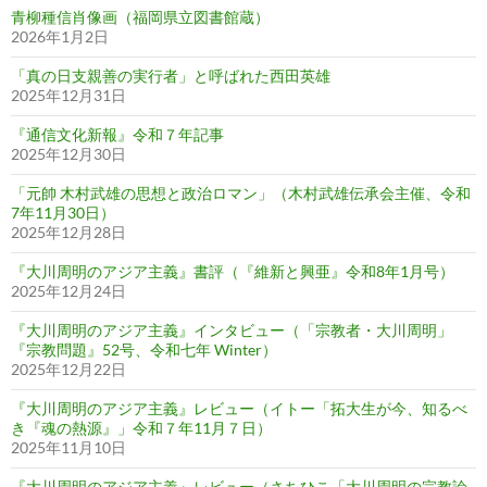
青柳種信肖像画（福岡県立図書館蔵）
2026年1月2日
「真の日支親善の実行者」と呼ばれた西田英雄
2025年12月31日
『通信文化新報』令和７年記事
2025年12月30日
「元帥 木村武雄の思想と政治ロマン」（木村武雄伝承会主催、令和
7年11月30日）
2025年12月28日
『大川周明のアジア主義』書評（『維新と興亜』令和8年1月号）
2025年12月24日
『大川周明のアジア主義』インタビュー（「宗教者・大川周明」
『宗教問題』52号、令和七年 Winter）
2025年12月22日
『大川周明のアジア主義』レビュー（イトー「拓大生が今、知るべ
き『魂の熱源』」令和７年11月７日）
2025年11月10日
『大川周明のアジア主義』レビュー（さちひこ「大川周明の宗教論