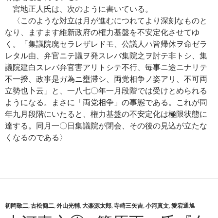
宮地正人氏は、次のように書いている。
〈このような対立は月が進むにつれてより深刻なものと
なり、ますます維新政府の権力基盤を不安定化させてゆ
く。「集議院廃セラレザレドモ、公議人ハ皆帰休ヲ命ゼラ
レタル由、弁官ニテ議ヲ発スレバ集院之ヲ討テ非トシ、集
議院建白スレバ弁官害アリトシテ不行、毎事ニ途ニナリテ
不一揆、政事是ガ為ニ壅滞シ、両党相争ノ姿アリ、不可両
立勢也卜云」と、一八七〇年一月段階では受けとめられる
ようになる。まさに「両党相争」の事態である。これが同
年九月段階にいたると、権力基盤の不安定化は極限状態に
達する。同月一〇日集議院が閉会、その後の見込が立たな
くなるのである〉
初岡敬二
,
古松簡二
,
外山光輔
,
大楽源太郎
,
寺崎三矢吉
,
小河真文
,
愛宕通旭