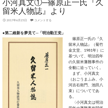
小河真文①─篠原正一氏『久
留米人物誌』より
2017年6月25日
コメントする
●第二維新を夢見て─「明治勤王党」
篠原正一氏の『久
留米人物誌』（菊竹
金文堂、1981年）に
基づいて、明治四年
の久留米藩難事件の
全貌に迫っていく。
まず、小河真文
（おごうまふみ、小
河吉右衛門、池田八
束）についてであ
る。
〈小河真文は明治
四年の藩難事件関係