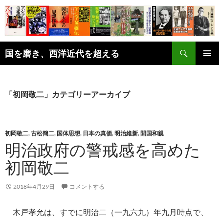
コ
ン
テ
ン
検
ツ
国を磨き、西洋近代を超える
索
へ
メインメ
ス
ニュー
キ
「初岡敬二」カテゴリーアーカイブ
ッ
プ
初岡敬二
,
古松簡二
,
国体思想
,
日本の真価
,
明治維新
,
開国和親
明治政府の警戒感を高めた
初岡敬二
2018年4月29日
コメントする
木戸孝允は、すでに明治二（一九六九）年九月時点で、