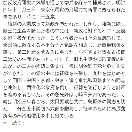
な反政府運動に気脈を通じて挙兵を謀って捕縛され、明治
四年十二月三日、東京伝馬獄の刑場にて斬罪に処せられた
事であり、時に二十五歳。
維新の大業成って新政が布かれた。しかし、維新に際し
勤王に生命を賭した者の中には、新政に対する不平・反感
を抱く者が多かった。こういう者たちはその反感昂じて、
全国的に散在する不平分子と気脈を相通じ、新政府転覆を
謀り、第二維新を夢みるに至った。小河真文と盟友古松簡
二はその仲間であった。そして、旧七生隊や旧応変隊の同
志がこの二人の周辺に集まり、俗に明治勤王党と称する党
ができた。この党の中には征韓を主張し、九州をはじめと
して四国・中国・京都・東京・遠く東北秋田県までの同志
と連絡し、西洋化の政府を倒し、征韓を遂行しようと計画
を進める者もいた。その急先鋒は寺崎三矢吉であった。寺
崎は明治三年春ごろ、太田要蔵と共に、島原藩の同志を訪
ね、二分金五十両包み六箇を贈与し、征韓のために島原藩
所有の蒸汽船借用を申し出ている。
☞
［続く］