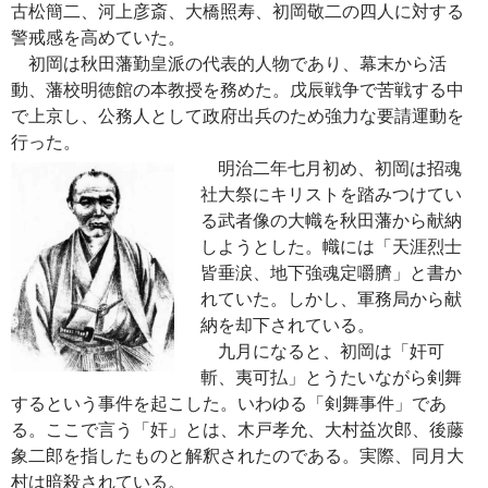
古松簡二、河上彦斎、大橋照寿、初岡敬二の四人に対する
警戒感を高めていた。
初岡は秋田藩勤皇派の代表的人物であり、幕末から活
動、藩校明徳館の本教授を務めた。戊辰戦争で苦戦する中
で上京し、公務人として政府出兵のため強力な要請運動を
行った。
明治二年七月初め、初岡は招魂
社大祭にキリストを踏みつけてい
る武者像の大幟を秋田藩から献納
しようとした。幟には「天涯烈士
皆垂涙、地下強魂定嚼臍」と書か
れていた。しかし、軍務局から献
納を却下されている。
九月になると、初岡は「奸可
斬、夷可払」とうたいながら剣舞
するという事件を起こした。いわゆる「剣舞事件」であ
る。ここで言う「奸」とは、木戸孝允、大村益次郎、後藤
象二郎を指したものと解釈されたのである。実際、同月大
村は暗殺されている。