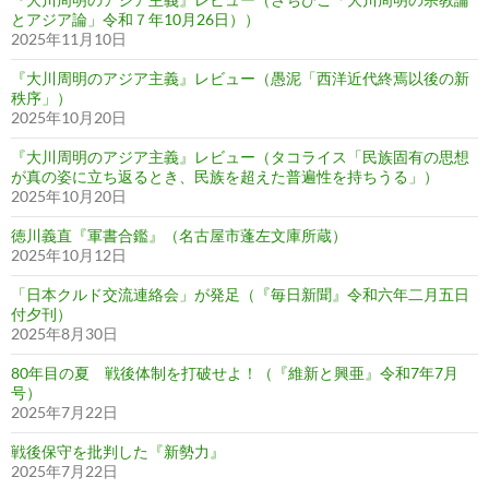
とアジア論」令和７年10月26日））
2025年11月10日
『大川周明のアジア主義』レビュー（愚泥「西洋近代終焉以後の新
秩序」）
2025年10月20日
『大川周明のアジア主義』レビュー（タコライス「民族固有の思想
が真の姿に立ち返るとき、民族を超えた普遍性を持ちうる」）
2025年10月20日
徳川義直『軍書合鑑』（名古屋市蓬左文庫所蔵）
2025年10月12日
「日本クルド交流連絡会」が発足（『毎日新聞』令和六年二月五日
付夕刊）
2025年8月30日
80年目の夏 戦後体制を打破せよ！（『維新と興亜』令和7年7月
号）
2025年7月22日
戦後保守を批判した『新勢力』
2025年7月22日