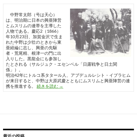
中野常太郎（号は天心）
は、明治期に日本の興亜陣営
とムスリムの連帯を主導した
人物である。慶応2（1866）
年10月23日、加賀金沢で生ま
れた中野は少壮のときから東
亜経綸に志し、興亜の先駆
者・荒尾精、根津一の門に出
入りした。黒龍会にも参加し
たとされる（サルジュク・エセンベル「日露戦争と日土関
係」）。
明治42年にトルコ系タタール人、アブデュルレシト・イブラヒム
が来日すると、中野は大原武慶とともにムスリムと興亜陣営の連
中野常太郎と亜細亜義会
携を推進する。
続きを読む
→
最近の投稿