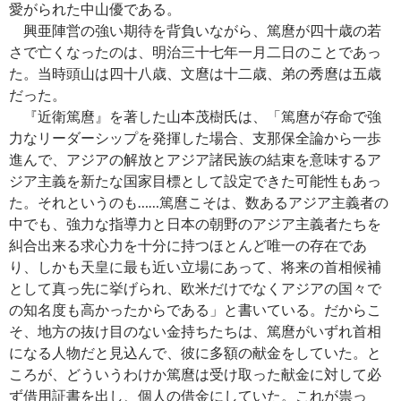
愛がられた中山優である。
興亜陣営の強い期待を背負いながら、篤麿が四十歳の若
さで亡くなったのは、明治三十七年一月二日のことであっ
た。当時頭山は四十八歳、文麿は十二歳、弟の秀麿は五歳
だった。
『近衛篤麿』を著した山本茂樹氏は、「篤麿が存命で強
力なリーダーシップを発揮した場合、支那保全論から一歩
進んで、アジアの解放とアジア諸民族の結束を意味するア
ジア主義を新たな国家目標として設定できた可能性もあっ
た。それというのも……篤麿こそは、数あるアジア主義者の
中でも、強力な指導力と日本の朝野のアジア主義者たちを
糾合出来る求心力を十分に持つほとんど唯一の存在であ
り、しかも天皇に最も近い立場にあって、将来の首相候補
として真っ先に挙げられ、欧米だけでなくアジアの国々で
の知名度も高かったからである」と書いている。だからこ
そ、地方の抜け目のない金持ちたちは、篤麿がいずれ首相
になる人物だと見込んで、彼に多額の献金をしていた。と
ころが、どういうわけか篤麿は受け取った献金に対して必
ず借用証書を出し、個人の借金にしていた。これが祟っ