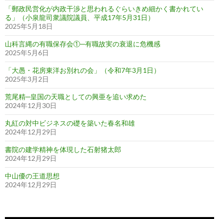
「郵政民営化が内政干渉と思われるぐらいきめ細かく書かれてい
る」（小泉龍司衆議院議員、平成17年5月31日）
2025年5月18日
山科言縄の有職保存会①─有職故実の衰退に危機感
2025年5月6日
「大愚・花房東洋お別れの会」（令和7年3月1日）
2025年3月2日
荒尾精─皇国の天職としての興亜を追い求めた
2024年12月30日
丸紅の対中ビジネスの礎を築いた春名和雄
2024年12月29日
書院の建学精神を体現した石射猪太郎
2024年12月29日
中山優の王道思想
2024年12月29日