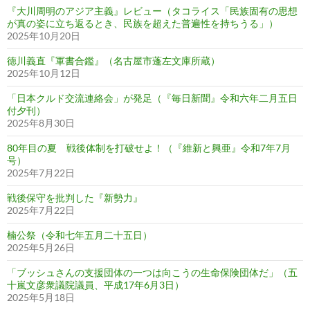
『大川周明のアジア主義』レビュー（タコライス「民族固有の思想
が真の姿に立ち返るとき、民族を超えた普遍性を持ちうる」）
2025年10月20日
徳川義直『軍書合鑑』（名古屋市蓬左文庫所蔵）
2025年10月12日
「日本クルド交流連絡会」が発足（『毎日新聞』令和六年二月五日
付夕刊）
2025年8月30日
80年目の夏 戦後体制を打破せよ！（『維新と興亜』令和7年7月
号）
2025年7月22日
戦後保守を批判した『新勢力』
2025年7月22日
楠公祭（令和七年五月二十五日）
2025年5月26日
「ブッシュさんの支援団体の一つは向こうの生命保険団体だ」（五
十嵐文彦衆議院議員、平成17年6月3日）
2025年5月18日