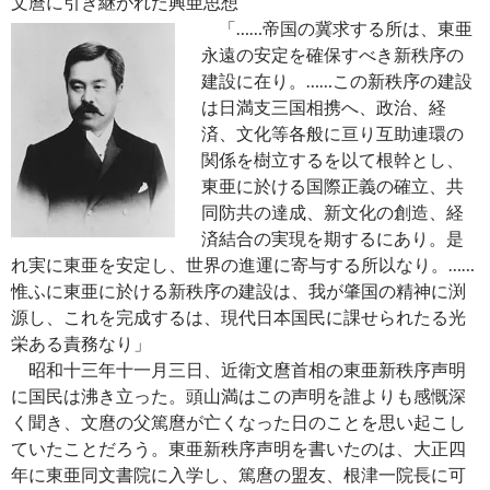
文麿に引き継がれた興亜思想
「……帝国の冀求する所は、東亜
永遠の安定を確保すべき新秩序の
建設に在り。……この新秩序の建設
は日満支三国相携へ、政治、経
済、文化等各般に亘り互助連環の
関係を樹立するを以て根幹とし、
東亜に於ける国際正義の確立、共
同防共の達成、新文化の創造、経
済結合の実現を期するにあり。是
れ実に東亜を安定し、世界の進運に寄与する所以なり。……
惟ふに東亜に於ける新秩序の建設は、我が肇国の精神に渕
源し、これを完成するは、現代日本国民に課せられたる光
栄ある責務なり」
昭和十三年十一月三日、近衛文麿首相の東亜新秩序声明
に国民は沸き立った。頭山満はこの声明を誰よりも感慨深
く聞き、文麿の父篤麿が亡くなった日のことを思い起こし
ていたことだろう。東亜新秩序声明を書いたのは、大正四
年に東亜同文書院に入学し、篤麿の盟友、根津一院長に可