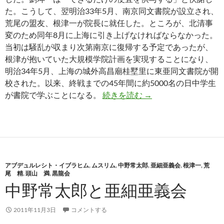
た。こうして、翌明治33年5月、南京同文書院が設立され、
荒尾の盟友、根津一が院長に就任した。ところが、北清事
変のため同年8月に上海に引き上げなければならなかった。
当初は騒乱が収まり次第南京に復帰する予定であったが、
根津が抱いていた大規模学院計画を実現することになり、
明治34年5月、上海の城外高昌廟桂墅里に東亜同文書院が開
校された。以来、終戦までの45年間に約5000名の日中学生
東亜同文書院大旅行
が書院で学ぶことになる。
続きを読む
→
アブデュルレシト・イブラヒム
,
ムスリム
,
中野常太郎
,
亜細亜義会
,
根津一
,
荒
尾 精
,
頭山 満
,
黒龍会
中野常太郎と亜細亜義会
2011年11月3日
コメントする