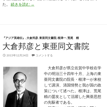
近衛篤麿─東亜同文書院に込めた中国保全の
た。
続きを読む
→
『アジア英雄伝』
,
大倉邦彦
,
東亜同文書院
,
根津一
,
荒尾 精
大倉邦彦と東亜同文書院
2015年12月24日
コメントする
大倉邦彦が県立佐賀中学校在学
中の明治三十四年十月、上海の東
亜同文書院の院長・根津一が来校
して講演、清国情勢と我が国の政
策について述べた。根津は、荒尾
精の盟友として活躍した興亜思想
の先駆者である。