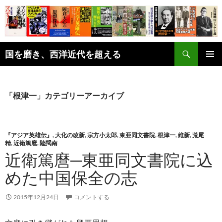
コ
ン
テ
ン
検
ツ
国を磨き、西洋近代を超える
索
へ
メインメ
ス
ニュー
キ
「根津一」カテゴリーアーカイブ
ッ
プ
『アジア英雄伝』
,
大化の改新
,
宗方小太郎
,
東亜同文書院
,
根津一
,
維新
,
荒尾
精
,
近衛篤麿
,
陸羯南
近衛篤麿─東亜同文書院に込
めた中国保全の志
2015年12月24日
コメントする