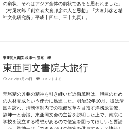
の窮状、それはアジア全体の窮状であると思われました」
（村尾次郎「創立者大倉邦彦の人と思想」『大倉邦彦と精
神文化研究所』平成十四年、三十九頁）。
東亜同文書院
,
根津一
,
荒尾 精
東亜同文書院大旅行
2012年1月28日
コメントする
荒尾精の興亜の精神を引き継いだ近衛篤麿は、興亜のため
の人材養成という使命に邁進した。明治32年10月、彼は清
国を訪れ、清朝体制内での穏健改革を目指す洋務派官僚、
劉坤一と会談、東亜同文会の主旨を説明した上で、南京に
学校を設立する構想があるので便宜を図ってほしいと要請
した。劉坤一は「できるだけの便宜を供与する」と快諾し