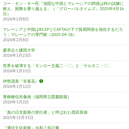
コー・キン・キー氏「強固な中国とマレーシアの関係は時の試練に
耐え、困難を乗り越える」（『グローバルタイムズ』2025年4月16
日）
2026年2月8日
マレーシアと中国はRCEPとCAFTAの下で貿易関係を強化するだろ
う：マレーシアの専門家（2025-04-18）
2026年2月8日
廖承志と建国大学
2026年1月23日
世界を破壊する「モンロー主義二・〇」と「ヤルタ二・〇」
2026年1月15日
伊勢茂美『非葛花』❶
2026年1月12日
青柳種信肖像画（福岡県立図書館蔵）
2026年1月2日
「真の日支親善の実行者」と呼ばれた西田英雄
2025年12月31日
『通信文化新報』令和７年記事