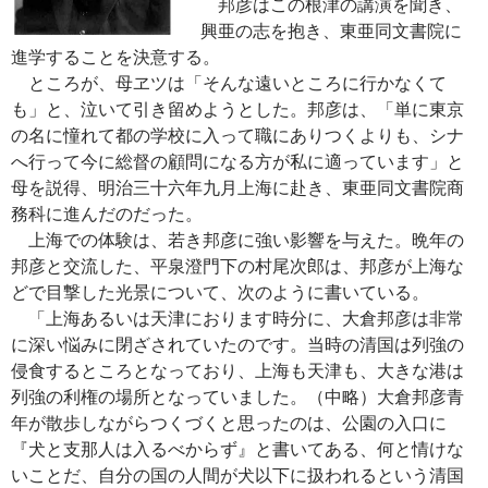
邦彦はこの根津の講演を聞き、
興亜の志を抱き、東亜同文書院に
進学することを決意する。
ところが、母ヱツは「そんな遠いところに行かなくて
も」と、泣いて引き留めようとした。邦彦は、「単に東京
の名に憧れて都の学校に入って職にありつくよりも、シナ
へ行って今に総督の顧問になる方が私に適っています」と
母を説得、明治三十六年九月上海に赴き、東亜同文書院商
務科に進んだのだった。
上海での体験は、若き邦彦に強い影響を与えた。晩年の
邦彦と交流した、平泉澄門下の村尾次郎は、邦彦が上海な
どで目撃した光景について、次のように書いている。
「上海あるいは天津におります時分に、大倉邦彦は非常
に深い悩みに閉ざされていたのです。当時の清国は列強の
侵食するところとなっており、上海も天津も、大きな港は
列強の利権の場所となっていました。（中略）大倉邦彦青
年が散歩しながらつくづくと思ったのは、公園の入口に
『犬と支那人は入るべからず』と書いてある、何と情けな
いことだ、自分の国の人間が犬以下に扱われるという清国