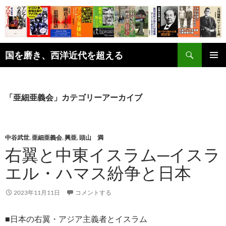
コ
ン
テ
ン
検
ツ
国を磨き、西洋近代を超える
索
へ
メインメ
ス
ニュー
キ
「亜細亜義会」カテゴリーアーカイブ
ッ
プ
中谷武世
,
亜細亜義会
,
興亜
,
頭山 満
右翼と中東イスラム─イスラ
エル・ハマス紛争と日本
2023年11月11日
コメントする
■日本の右翼・アジア主義者とイスラム