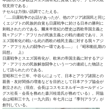
領支持である」
ナセルは力強い語調でこたえる。
「……日露戦争のお話があったが、他のアジア諸国民と同じ
くエジプトの民族的自覚も日露戦争に於ける日本の勝利に
刺戟されたのである。爾来半世紀の歴史は西欧帝国主義と
我々アジア・アフリカの民族主義との戦の連続であり、ス
エズ国有化の戦いも此の西欧の植民主義に対する我々アジ
ア・アフリカ人の闘争の一環である……」（『昭和動乱期の
回想』 上）
日露戦争とスエズ国有化が、欧米の帝国主義に対するアジ
ア・アフリカの民族解放闘争という一つの連続した物語と
して語られたのである。
翌昭和三十三年、中谷らによって、日本とアラブ諸国との
親善・友好関係の増進などを目的として日本アラブ協会が
創立された（現在、会長はコスモエネルギーホールディン
グス社長・会長を務めた森川桂造氏が務めている）。同協
会は昭和三十九（一九六四）年七月には『季刊アラブ』が
創刊している。