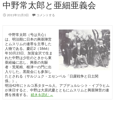
中野常太郎と亜細亜義会
2011年11月3日
コメントする
中野常太郎（号は天心）
は、明治期に日本の興亜陣営
とムスリムの連帯を主導した
人物である。慶応2（1866）
年10月23日、加賀金沢で生ま
れた中野は少壮のときから東
亜経綸に志し、興亜の先駆
者・荒尾精、根津一の門に出
入りした。黒龍会にも参加し
たとされる（サルジュク・エセンベル「日露戦争と日土関
係」）。
明治42年にトルコ系タタール人、アブデュルレシト・イブラヒム
が来日すると、中野は大原武慶とともにムスリムと興亜陣営の連
中野常太郎と亜細亜義会
携を推進する。
続きを読む
→