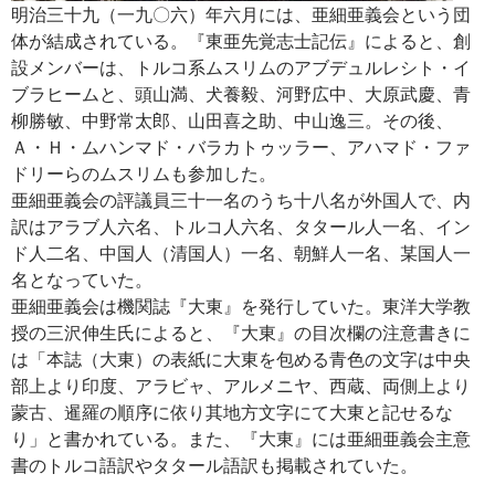
明治三十九（一九〇六）年六月には、亜細亜義会という団
体が結成されている。『東亜先覚志士記伝』によると、創
設メンバーは、トルコ系ムスリムのアブデュルレシト・イ
ブラヒームと、頭山満、犬養毅、河野広中、大原武慶、青
柳勝敏、中野常太郎、山田喜之助、中山逸三。その後、
Ａ・Ｈ・ムハンマド・バラカトゥッラー、アハマド・ファ
ドリーらのムスリムも参加した。
亜細亜義会の評議員三十一名のうち十八名が外国人で、内
訳はアラブ人六名、トルコ人六名、タタール人一名、イン
ド人二名、中国人（清国人）一名、朝鮮人一名、某国人一
名となっていた。
亜細亜義会は機関誌『大東』を発行していた。東洋大学教
授の三沢伸生氏によると、『大東』の目次欄の注意書きに
は「本誌（大東）の表紙に大東を包める青色の文字は中央
部上より印度、アラビャ、アルメニヤ、西蔵、両側上より
蒙古、暹羅の順序に依り其地方文字にて大東と記せるな
り」と書かれている。また、『大東』には亜細亜義会主意
書のトルコ語訳やタタール語訳も掲載されていた。