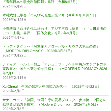
『青年日本の歌史料館図録』書評（令和8年7月）
2026年6月28日
木村武雄伝承会『そんぴん瓦版』第２号（令和８年６月１日）
2026年6月28日
小野耕資「西洋近代は終わり、アジア主義は蘇る」（『大川周明の
アジア主義』書評 『国体文化』令和8年4月号）
2026年4月7日
トゥフ・ヌグラハ「AI主権とグローバル・サウスの第三の道」
（MODERN DIPLOMACY 2026年3月21日）
2026年3月22日
ナディア・ヘルミー博士「アシュラフ・ザヘル中将がエジプトの軍
事教育と中国との架け橋を目指す」（MODERN DIPLOMACY 2026
年2月13日）
2026年2月15日
Xu Qingqi「中国の知恵と中国式の近代化」（2025年4月22日）
2026年2月8日
サナ・カーン「韓国、米国主導の貿易ブロックに参加後、中国との
鉱物資源協力を模索」（Modern Diplomacy 2026年2月5日）
2026年2月8日