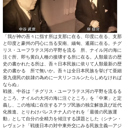
「我が神の吾々に指す所は支那に在る、印度に在る、支那
と印度と豪州の円心に当る安南、緬甸、暹羅に在る。チグ
リス・ユーフラテス河の平野を流るゝ所、ナイル河の海に
注ぐ所、即ち黄白人種の接壌する所に在る。人類最古の歴
史の書かれたる所は、吾々日本民族に依りて人類最新の歴
史の書かるゝ所で無いか。吾々は全日本民族を挙げて亜細
亜九億民の奴隷の為めに一大リンコルンたらしめなければ
ならぬ」
戦後、中谷は「チグリス・ユーフラテス河の平野を流るる
ところ、ナイルの大河の海に注ぐところ」を「中東」と定
義し、この地域に在住するアラブ民族の独立解放及び近代
化推進、とりわけパレスチナ人のそれを「最後の民族運
動」として自分の全精力を傾注する課題とした（シナン・
レヴェント「戦後日本の対中東外交にみる民族主義―アジ