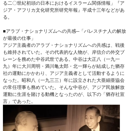
る二〇世紀初頭の日本におけるイスラーム関係情報」『ア
ジア・アフリカ文化研究所研究年報』平成十三年などがあ
る。
■アラブ・ナショナリズムへの共感─「パレスチナ人の解放
が最後の仕事」
アジア主義者のアラブ・ナショナリズムへの共感は、戦後
も維持されていた。その代表的な人物が、岸信介の外交ブ
レーンを務めた中谷武世である。中谷は大正八（一九一
九）年に大川周明・満川亀太郎・北一輝らが結成した猶存
社の運動にかかわり、アジア主義者として活動するように
なった。昭和八（一九三三）年に設立された大亜細亜協会
の常任理事も務めていた。そんな中谷が、アジア民族解放
運動に生涯を賭ける動機となったのが、以下の「猶存社宣
言」であった。