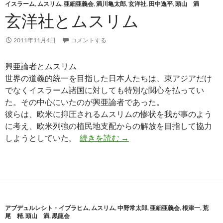
イスラーム
,
ムスリム
,
亜細亜義会
,
満川亀太郎
,
玄洋社
,
田中逸平
,
頭山 満
玄洋社とムスリム
2011年11月4日
コメントする
興亜論者とムスリム
世界の道義的統一を目指した日本人たちは、東アジアだけ
でなくイスラーム諸国に対しても特別な関心を払ってい
た。その中心にいたのが興亜論者であった。
彼らは、欧米に抑圧されるムスリムの惨状を我が事のよう
に考え、欧米列強の植民地支配からの解放を目指して協力
玄洋社とムスリム
しようとしていた。
続きを読む
→
アブデュルレシト・イブラヒム
,
ムスリム
,
中野常太郎
,
亜細亜義会
,
根津一
,
荒
尾 精
,
頭山 満
,
黒龍会