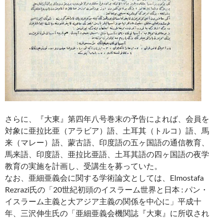
さらに、『大東』第四年八号巻末の予告によれば、会員を
対象に亜拉比亜（アラビア）語、土耳其（トルコ）語、馬
来（マレー）語、蒙古語、印度語の五ヶ国語の通信教育、
馬来語、印度語、亜拉比亜語、土耳其語の四ヶ国語の夜学
教育の実施を計画し、受講生を募っていた。
なお、亜細亜義会に関する学術論文としては、Elmostafa
Rezrazi氏の「20世紀初頭のイスラーム世界と日本 : パン・
イスラーム主義と大アジア主義の関係を中心に」平成十
年、三沢伸生氏の「亜細亜義会機関誌『大東』に所収され