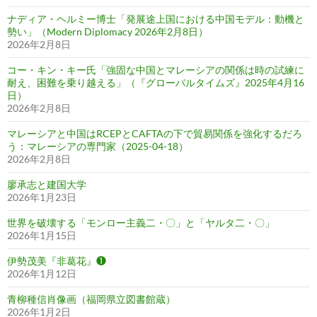
ナディア・ヘルミー博士「発展途上国における中国モデル：動機と
勢い」（Modern Diplomacy 2026年2月8日）
2026年2月8日
コー・キン・キー氏「強固な中国とマレーシアの関係は時の試練に
耐え、困難を乗り越える」（『グローバルタイムズ』2025年4月16
日）
2026年2月8日
マレーシアと中国はRCEPとCAFTAの下で貿易関係を強化するだろ
う：マレーシアの専門家（2025-04-18）
2026年2月8日
廖承志と建国大学
2026年1月23日
世界を破壊する「モンロー主義二・〇」と「ヤルタ二・〇」
2026年1月15日
伊勢茂美『非葛花』❶
2026年1月12日
青柳種信肖像画（福岡県立図書館蔵）
2026年1月2日