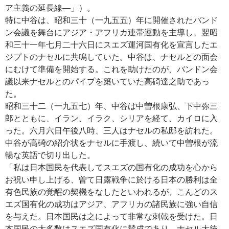
ア主義の延長線―」）。
特に中谷は、昭和三十（一九五五）年に開催されたバンド
ン会議を舞台にアジア・アフリカ連帯運動を主導し、翌昭
和三十一年七月二十六日にスエズ運河国有化を宣言したエ
ジプトのナセルに共鳴していた。中谷は、ナセルとの面会
にむけて準備を開始する。これを助けたのが、バンドン会
議以来ナセルとのパイプを築いていた高碕達之助であっ
た。
昭和三十二（一九五七）年、中谷は中曽根康弘、下中弥三
郎とともに、イラン、イラク、シリアを経て、カイロに入
った。六月六日午後八時、三人はナセルの私邸を訪れた。
中谷が高碕の紹介状をナセルに手渡し、続いて中曽根が流
暢な英語で切り出した。
「私は日本国民を代表してスエズの国有化の成功を心から
お祝い申し上げる、曽て日露戦争に於ける日本の勝利は全
有色民族の覚醒の契機をなしたといわれるが、こんどのス
エズ国有化の成功はアジア、アフリカの諸民族に強い自信
を与えた。日本国民は之によって非常な刺戟を受けた。日
本国民の大多数はスエズ国有化に賛成であり、ナセル大統