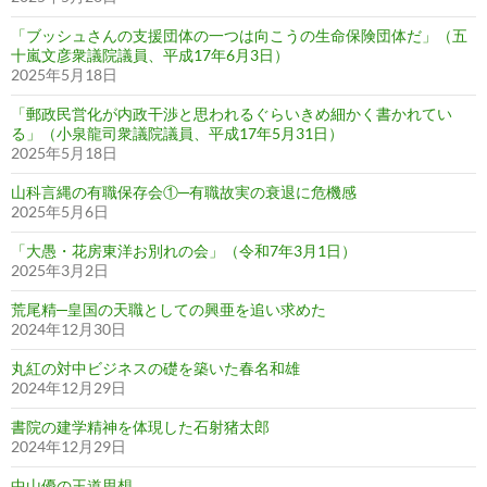
「ブッシュさんの支援団体の一つは向こうの生命保険団体だ」（五
十嵐文彦衆議院議員、平成17年6月3日）
2025年5月18日
「郵政民営化が内政干渉と思われるぐらいきめ細かく書かれてい
る」（小泉龍司衆議院議員、平成17年5月31日）
2025年5月18日
山科言縄の有職保存会①─有職故実の衰退に危機感
2025年5月6日
「大愚・花房東洋お別れの会」（令和7年3月1日）
2025年3月2日
荒尾精─皇国の天職としての興亜を追い求めた
2024年12月30日
丸紅の対中ビジネスの礎を築いた春名和雄
2024年12月29日
書院の建学精神を体現した石射猪太郎
2024年12月29日
中山優の王道思想