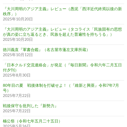
『大川周明のアジア主義』レビュー（愚泥「西洋近代終焉以後の新
秩序」）
2025年10月20日
『大川周明のアジア主義』レビュー（タコライス「民族固有の思想
が真の姿に立ち返るとき、民族を超えた普遍性を持ちうる」）
2025年10月20日
徳川義直『軍書合鑑』（名古屋市蓬左文庫所蔵）
2025年10月12日
「日本クルド交流連絡会」が発足（『毎日新聞』令和六年二月五日
付夕刊）
2025年8月30日
80年目の夏 戦後体制を打破せよ！（『維新と興亜』令和7年7月
号）
2025年7月22日
戦後保守を批判した『新勢力』
2025年7月22日
楠公祭（令和七年五月二十五日）
2025年5月26日