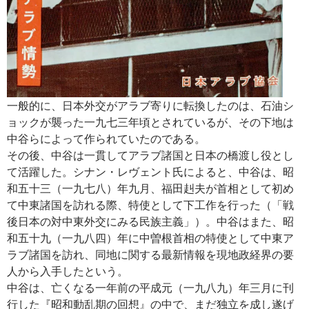
一般的に、日本外交がアラブ寄りに転換したのは、石油シ
ョックが襲った一九七三年頃とされているが、その下地は
中谷らによって作られていたのである。
その後、中谷は一貫してアラブ諸国と日本の橋渡し役とし
て活躍した。シナン・レヴェント氏によると、中谷は、昭
和五十三（一九七八）年九月、福田赳夫が首相として初め
て中東諸国を訪れる際、特使として下工作を行った（「戦
後日本の対中東外交にみる民族主義」）。中谷はまた、昭
和五十九（一九八四）年に中曽根首相の特使として中東ア
ラブ諸国を訪れ、同地に関する最新情報を現地政経界の要
人から入手したという。
中谷は、亡くなる一年前の平成元（一九八九）年三月に刊
行した『昭和動乱期の回想』の中で、まだ独立を成し遂げ