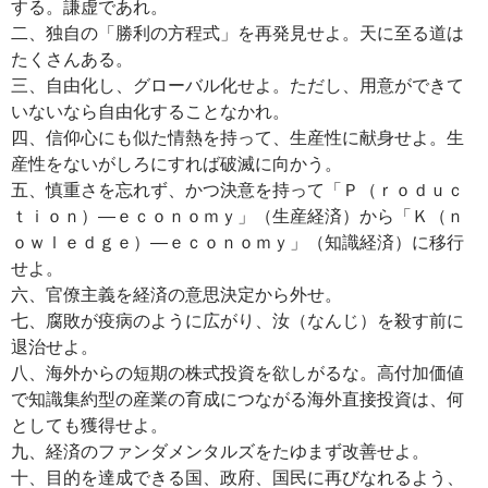
する。謙虚であれ。
二、独自の「勝利の方程式」を再発見せよ。天に至る道は
たくさんある。
三、自由化し、グローバル化せよ。ただし、用意ができて
いないなら自由化することなかれ。
四、信仰心にも似た情熱を持って、生産性に献身せよ。生
産性をないがしろにすれば破滅に向かう。
五、慎重さを忘れず、かつ決意を持って「Ｐ（ｒｏｄｕｃ
ｔｉｏｎ）―ｅｃｏｎｏｍｙ」（生産経済）から「Ｋ（ｎ
ｏｗｌｅｄｇｅ）―ｅｃｏｎｏｍｙ」（知識経済）に移行
せよ。
六、官僚主義を経済の意思決定から外せ。
七、腐敗が疫病のように広がり、汝（なんじ）を殺す前に
退治せよ。
八、海外からの短期の株式投資を欲しがるな。高付加価値
で知識集約型の産業の育成につながる海外直接投資は、何
としても獲得せよ。
九、経済のファンダメンタルズをたゆまず改善せよ。
十、目的を達成できる国、政府、国民に再びなれるよう、