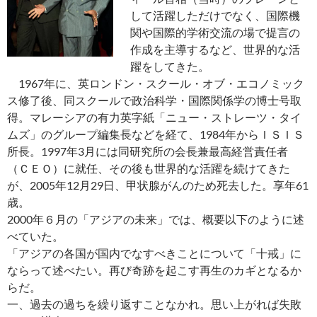
して活躍しただけでなく、国際機
関や国際的学術交流の場で提言の
作成を主導するなど、世界的な活
躍をしてきた。
1967年に、英ロンドン・スクール・オブ・エコノミック
ス修了後、同スクールで政治科学・国際関係学の博士号取
得。マレーシアの有力英字紙「ニュー・ストレーツ・タイ
ムズ」のグループ編集長などを経て、1984年からＩＳＩＳ
所長。1997年3月には同研究所の会長兼最高経営責任者
（ＣＥＯ）に就任、その後も世界的な活躍を続けてきた
が、2005年12月29日、甲状腺がんのため死去した。享年61
歳。
2000年６月の「アジアの未来」では、概要以下のように述
べていた。
「アジアの各国が国内でなすべきことについて「十戒」に
ならって述べたい。再び奇跡を起こす再生のカギとなるか
らだ。
一、過去の過ちを繰り返すことなかれ。思い上がれば失敗