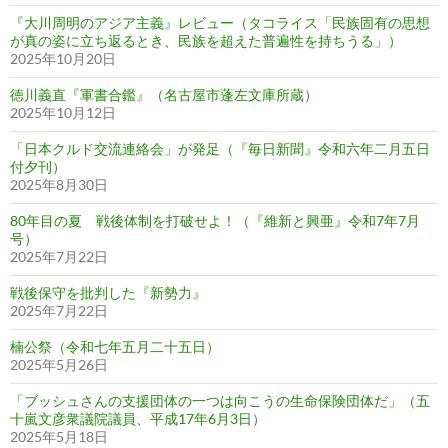
『大川周明のアジア主義』レビュー（タコライス「民族固有の思想
が真の姿に立ち返るとき、民族を超えた普遍性を持ちうる」）
2025年10月20日
徳川義直『軍書合鑑』（名古屋市蓬左文庫所蔵）
2025年10月12日
「日本クルド交流連絡会」が発足（『毎日新聞』令和六年二月五日
付夕刊）
2025年8月30日
80年目の夏 戦後体制を打破せよ！（『維新と興亜』令和7年7月
号）
2025年7月22日
戦後保守を批判した『新勢力』
2025年7月22日
楠公祭（令和七年五月二十五日）
2025年5月26日
「ブッシュさんの支援団体の一つは向こうの生命保険団体だ」（五
十嵐文彦衆議院議員、平成17年6月3日）
2025年5月18日