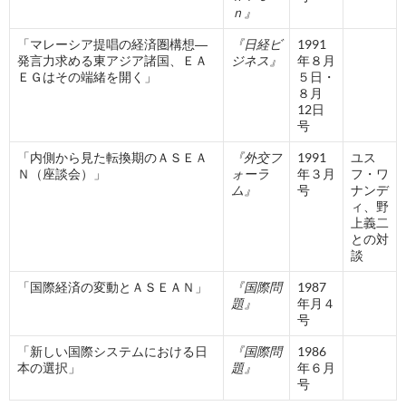
ｎ』
「マレーシア提唱の経済圏構想―
『日経ビ
1991
発言力求める東アジア諸国、ＥＡ
ジネス』
年８月
ＥＧはその端緒を開く」
５日・
８月
12日
号
「内側から見た転換期のＡＳＥＡ
『外交フ
1991
ユス
Ｎ（座談会）」
ォーラ
年３月
フ・ワ
ム』
号
ナンデ
ィ、野
上義二
との対
談
「国際経済の変動とＡＳＥＡＮ」
『国際問
1987
題』
年月４
号
「新しい国際システムにおける日
『国際問
1986
本の選択」
題』
年６月
号