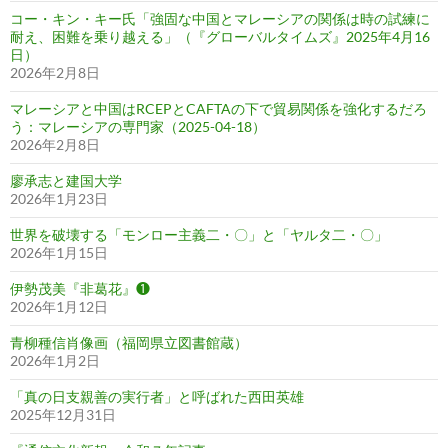
コー・キン・キー氏「強固な中国とマレーシアの関係は時の試練に
耐え、困難を乗り越える」（『グローバルタイムズ』2025年4月16
日）
2026年2月8日
マレーシアと中国はRCEPとCAFTAの下で貿易関係を強化するだろ
う：マレーシアの専門家（2025-04-18）
2026年2月8日
廖承志と建国大学
2026年1月23日
世界を破壊する「モンロー主義二・〇」と「ヤルタ二・〇」
2026年1月15日
伊勢茂美『非葛花』❶
2026年1月12日
青柳種信肖像画（福岡県立図書館蔵）
2026年1月2日
「真の日支親善の実行者」と呼ばれた西田英雄
2025年12月31日