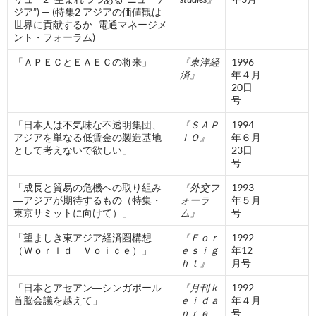
ジア”) — (特集2 アジアの価値観は
世界に貢献するか–電通マネージメ
ント・フォーラム)
「ＡＰＥＣとＥＡＥＣの将来」
『東洋経
1996
済』
年４月
20日
号
「日本人は不気味な不透明集団、
『ＳＡＰ
1994
アジアを単なる低賃金の製造基地
ＩＯ』
年６月
として考えないで欲しい」
23日
号
「成長と貿易の危機への取り組み
『外交フ
1993
―アジアが期待するもの（特集・
ォーラ
年５月
東京サミットに向けて）」
ム』
号
「望ましき東アジア経済圏構想
『Ｆｏｒ
1992
（Ｗｏｒｌｄ Ｖｏｉｃｅ）」
ｅｓｉｇ
年12
ｈｔ』
月号
「日本とアセアン―シンガポール
『月刊ｋ
1992
首脳会議を越えて」
ｅｉｄａ
年４月
ｎｒｅ
号