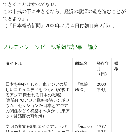
できることはすべてなせ。
この十戒の下に生きるなら、経済の救済の道を進むことが
できよう」。
（『日本経済新聞』2000年７月４日付朝刊第２部）。
ノルディン・ソピー執筆雑誌記事・論文
タイトル
雑誌名
発行年
備
月
考
（日）
日本を中心とした、東アジアの新
『言論
2003
しいコミュニティをつくれ (変貌す
NPO』
年4月
るアジア 問われる日本の戦略) —
(言論NPOアジア戦略会議シンポジ
ウム・セッション2–日本とアジア
の関係をどう構築すべきか–北東ア
ジア経済圏の可能性)
文明の饗宴 (特集 エイジアン・バ
『Human
1997
リュー2–生まれつつある”ニューア
studies』
年3月