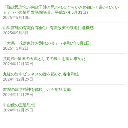
「郵政民営化が内政干渉と思われるぐらいきめ細かく書かれてい
る」（小泉龍司衆議院議員、平成17年5月31日）
2025年5月18日
山科言縄の有職保存会①─有職故実の衰退に危機感
2025年5月6日
「大愚・花房東洋お別れの会」（令和7年3月1日）
2025年3月2日
荒尾精─皇国の天職としての興亜を追い求めた
2024年12月30日
丸紅の対中ビジネスの礎を築いた春名和雄
2024年12月29日
書院の建学精神を体現した石射猪太郎
2024年12月29日
中山優の王道思想
2024年12月29日