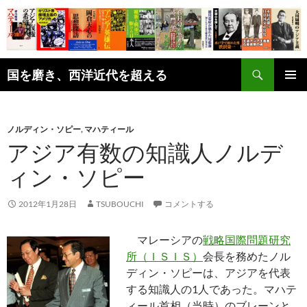
コ
ン
テ
ン
検
ツ
国を磨き、西洋近代を超える
索
へ
メインメ
ス
ニュー
キ
ノルディン・ソピー
,
マハティール
ッ
アジア有数の知識人ノルデ
プ
ィン・ソピー
2012年1月28日
TSUBOUCHI
コメントする
マレーシアの
戦略国際問題研究
所（ＩＳＩＳ）
会長を務めたノル
ディン・ソピーは、アジアを代表
する知識人の1人であった。マハテ
ィール首相（当時）のブレーンと