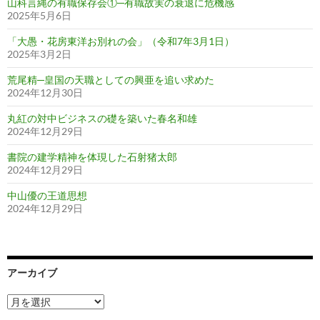
山科言縄の有職保存会①─有職故実の衰退に危機感
2025年5月6日
「大愚・花房東洋お別れの会」（令和7年3月1日）
2025年3月2日
荒尾精─皇国の天職としての興亜を追い求めた
2024年12月30日
丸紅の対中ビジネスの礎を築いた春名和雄
2024年12月29日
書院の建学精神を体現した石射猪太郎
2024年12月29日
中山優の王道思想
2024年12月29日
アーカイブ
ア
ー