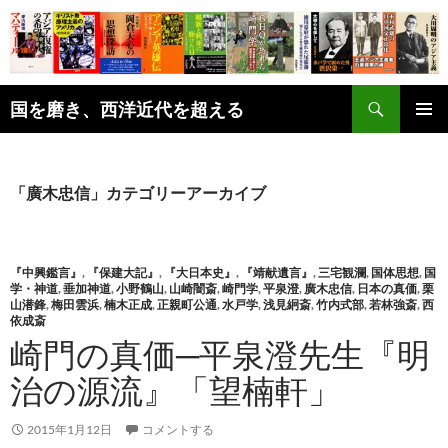
コ
ン
テ
ン
検
ツ
国を磨き、西洋近代を超える
索
へ
メインメ
ス
ニュー
キ
「廣木忠信」カテゴリーアーカイブ
ッ
プ
『中興鑑言』
,
『保建大記』
,
『大日本史』
,
『靖献遺言』
,
三宅観瀾
,
国体思想
,
国
学・神道
,
垂加神道
,
小野鶴山
,
山崎闇斎
,
崎門学
,
平泉澄
,
廣木忠信
,
日本の真価
,
栗
山潜鋒
,
梅田雲浜
,
楠木正成
,
正親町公通
,
水戸学
,
浅見絅斎
,
竹内式部
,
若林強斎
,
西
依成斎
崎門の真価─平泉澄先生『明
治の源流』「望楠軒」
2015年1月12日
コメントする