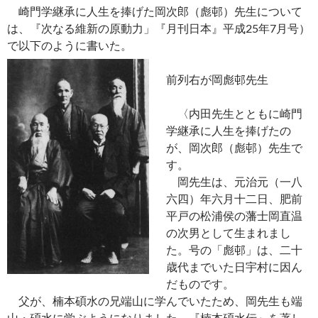
崎門学継承に人生を捧げた岡次郎（彪邨）先生について
は、『次なる維新の原動力」『月刊日本』平成25年7月号）
で以下のように書いた。
前列右が岡彪邨先生
〈内田先生とともに崎門
学継承に人生を捧げたの
が、岡次郎（彪邨）先生で
す。
岡先生は、元治元（一八
六四）年六月十二日、肥前
平戸の松浦侯の藩士岡直温
の次男として生まれまし
た。号の「彪邨」は、二十
歳代までいた日宇村に因ん
だものです。
父が、楠本碩水の兄端山に学んでいたため、岡先生も端
山・碩水に学ぶようになりました。『楠本碩水伝』を著し