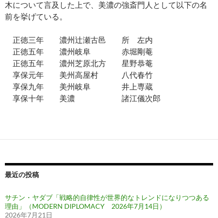
木について言及した上で、美濃の強斎門人として以下の名
前を挙げている。
正徳三年 濃州辻瀬古邑 所 左内
正徳五年 濃州岐阜 赤堀剛菴
正徳五年 濃州芝原北方 星野恭菴
享保元年 美州高屋村 八代春竹
享保九年 美州岐阜 井上専蔵
享保十年 美濃 諸江儀次郎
最近の投稿
サチン・ヤダブ「戦略的自律性が世界的なトレンドになりつつある
理由」（MODERN DIPLOMACY 2026年7月14日）
2026年7月21日