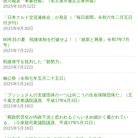
徳川義直『軍書合鑑』（名古屋市蓬左文庫所蔵）
2025年10月12日
「日本クルド交流連絡会」が発足（『毎日新聞』令和六年二月五日
付夕刊）
2025年8月30日
80年目の夏 戦後体制を打破せよ！（『維新と興亜』令和7年7月
号）
2025年7月22日
戦後保守を批判した『新勢力』
2025年7月22日
楠公祭（令和七年五月二十五日）
2025年5月26日
「ブッシュさんの支援団体の一つは向こうの生命保険団体だ」（五
十嵐文彦衆議院議員、平成17年6月3日）
2025年5月18日
「郵政民営化が内政干渉と思われるぐらいきめ細かく書かれてい
る」（小泉龍司衆議院議員、平成17年5月31日）
2025年5月18日