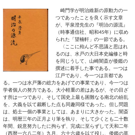
崎門学が明治維新の原動力の一
つであったことを良く示す文章
が、平泉澄先生の『明治の源流』
（時事通信社、昭和45年）に収め
られた「望楠軒」の一節である。
〈ここに殆んど不思議と思はれ
るのは、水戸の大日本史編修と時
を同じうして、山崎闇斎が倭鑑の
撰述に着手した事である。一つは
江戸であり、今一つは京都であ
る。一つは水戸藩の総力をあげての事業であり、今一つは
学者個人の努力である。大小軽重の差はあるが、その目ざ
す所は一つであり、そして国史上最も困難なる南北の紛乱
を、大義を以て裁断した点も同趣同様であった。但し問題
は、処士一個の事業としては、あまりに大きかった。闇斎
は、明暦三年の正月より筆を執り、そして少くとも二十数
年間、鋭意努力したに拘らず、完成に至らずして天和二年
（西暦一六八二年）九月、六十六歳を以て歿し、倭鑑の草