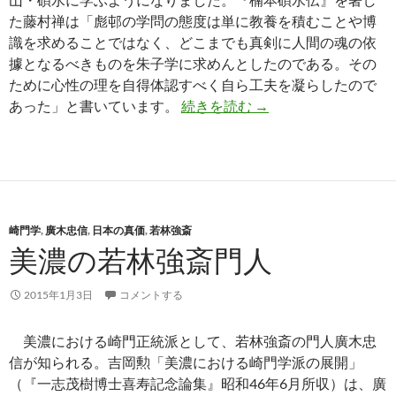
た藤村禅は「彪邨の学問の態度は単に教養を積むことや博
識を求めることではなく、どこまでも真剣に人間の魂の依
據となるべきものを朱子学に求めんとしたのである。その
ために心性の理を自得体認すべく自ら工夫を凝らしたので
平泉澄先生の語る岡次
あった」と書いています。
続きを読む
→
崎門学
,
廣木忠信
,
日本の真価
,
若林強斎
美濃の若林強斎門人
2015年1月3日
コメントする
美濃における崎門正統派として、若林強斎の門人廣木忠
信が知られる。吉岡勲「美濃における崎門学派の展開」
（『一志茂樹博士喜寿記念論集』昭和46年6月所収）は、廣