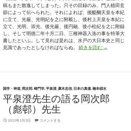
稿もまた散逸してしまった。只その目録のみ、門人植田玄
節によって伝へられた。それによれば、後醍醐天皇を本紀
に立て、光厳、光明紀を之に附載し、後村上天皇を本紀に
立て、光明、崇光、後光厳、後円融、後小松紀を之に附録
し、そして明徳二年十月二日、三種神器入洛の事を特筆大
書したといふ。して見れば是れは、水戸の大日本史と同じ
崎門の真価─
見識であったとしなければならぬ。
続きを読む
→
国学・神道
,
岡次郎
,
崎門学
,
平泉澄
,
廣木忠信
,
日本の真価
,
楠本碩水
平泉澄先生の語る岡次郎
（彪邨）先生
2015年1月3日
コメントする