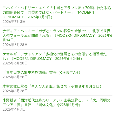
モハメド・バドリー・エイド「中国とアラブ世界：70年にわたる協
力関係を経て：同盟国ではなくパートナー」（MODERN
DIPLOMACY 2026年7月1日）
2026年7月3日
ナディア・ヘルミー「ガザとイランの戦争の余波の中、北京で世界
人権フォーラムが開催される」（MODERN DIPLOMACY 2026年6
月14日）
2026年6月28日
ゲオルギ・アサトリアン「多極化の進展とその台頭する指導者た
ち」（MODERN DIPLOMACY 2026年6月24日）
2026年6月28日
『青年日本の歌史料館図録』書評（令和8年7月）
2026年6月28日
木村武雄伝承会『そんぴん瓦版』第２号（令和８年６月１日）
2026年6月28日
小野耕資「西洋近代は終わり、アジア主義は蘇る」（『大川周明の
アジア主義』書評 『国体文化』令和8年4月号）
2026年4月7日