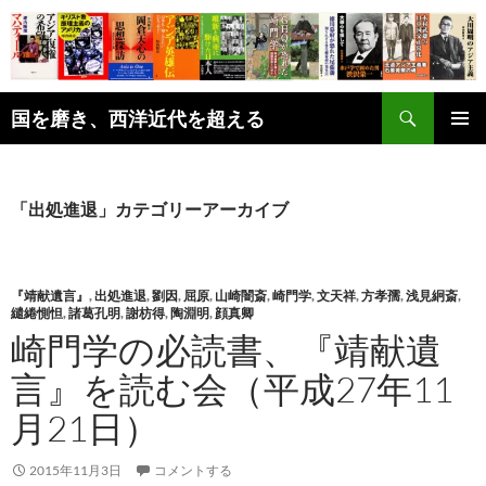
コ
ン
テ
ン
検
ツ
国を磨き、西洋近代を超える
索
へ
メインメ
ス
ニュー
キ
「出処進退」カテゴリーアーカイブ
ッ
プ
『靖献遺言』
,
出処進退
,
劉因
,
屈原
,
山崎闇斎
,
崎門学
,
文天祥
,
方孝孺
,
浅見絅斎
,
繾綣惻怛
,
諸葛孔明
,
謝枋得
,
陶淵明
,
顔真卿
崎門学の必読書、『靖献遺
言』を読む会（平成27年11
月21日）
2015年11月3日
コメントする