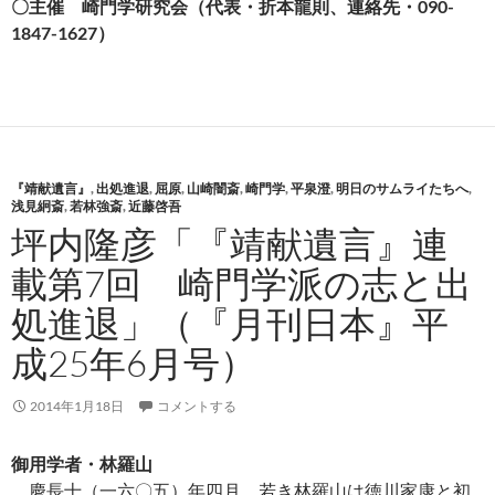
〇主催 崎門学研究会（代表・折本龍則、連絡先・090-
1847-1627）
『靖献遺言』
,
出処進退
,
屈原
,
山崎闇斎
,
崎門学
,
平泉澄
,
明日のサムライたちへ
,
浅見絅斎
,
若林強斎
,
近藤啓吾
坪内隆彦「『靖献遺言』連
載第7回 崎門学派の志と出
処進退」（『月刊日本』平
成25年6月号）
2014年1月18日
コメントする
御用学者・林羅山
慶長十（一六〇五）年四月、若き林羅山は徳川家康と初