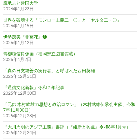
廖承志と建国大学
2026年1月23日
世界を破壊する「モンロー主義二・〇」と「ヤルタ二・〇」
2026年1月15日
伊勢茂美『非葛花』❶
2026年1月12日
青柳種信肖像画（福岡県立図書館蔵）
2026年1月2日
「真の日支親善の実行者」と呼ばれた西田英雄
2025年12月31日
『通信文化新報』令和７年記事
2025年12月30日
「元帥 木村武雄の思想と政治ロマン」（木村武雄伝承会主催、令和
7年11月30日）
2025年12月28日
『大川周明のアジア主義』書評（『維新と興亜』令和8年1月号）
2025年12月24日