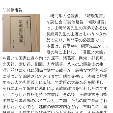
〇開催趣旨
崎門学の必読書、『靖献遺言』
を読む会 〇開催趣旨 『靖献遺言』
は、山崎闇齊先生の高弟である浅
見絅齊先生の主著ともいうべき作
品であり、崎門学の必読書です。
本書は、貞享4年、絅齊先生が３３
歳の時に上梓し、「君臣ノ大義」
を貫いて国家に身を殉じた屈平、諸葛亮、陶潜、顔真卿、
文天祥、謝枋得、劉因、方孝孺等、八人の忠臣義士の生
涯、並びにそれに関係付随する故事が、厳格な学問的考証
に基づいて編述されております。絅齊先生は、本書に登場
する八人の忠臣義士に仮託して君臣の大義名分を闡明し、
それによって婉曲に幕府による武家政治を批判したのです
が、こうした性格を持つ本書は、その後、王政復古を目指
す尊皇討幕運動のバイブルとして志士たちの間で愛読され
ました。なかでも、越前の橋本左内などは、常時この『靖
献遺言』を懐中に忍ばせていたと言われます。また今年生