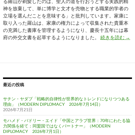
る羅山が剃髪したのは、聖人の道を行おうとする実践的精
神を放棄して、単に博学と文才を売物とする職業的学者の
立場を選んだことを意味する」と批判しています。家康に
取り入った羅山は、家康の権力によって収集された貴重本
の充満した書庫を管理するようになり、慶長十五年には幕
坪内
府の外交文書を起草するようになりました。
続きを読む
→
最近の投稿
サチン・ヤダブ「戦略的自律性が世界的なトレンドになりつつある
理由」（MODERN DIPLOMACY 2026年7月14日）
2026年7月21日
モハメド・バドリー・エイド「中国とアラブ世界：70年にわたる協
力関係を経て：同盟国ではなくパートナー」（MODERN
DIPLOMACY 2026年7月1日）