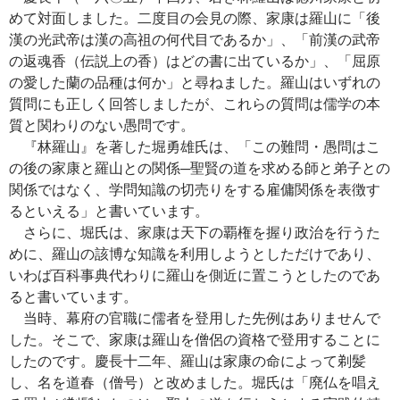
めて対面しました。二度目の会見の際、家康は羅山に「後
漢の光武帝は漢の高祖の何代目であるか」、「前漢の武帝
の返魂香（伝説上の香）はどの書に出ているか」、「屈原
の愛した蘭の品種は何か」と尋ねました。羅山はいずれの
質問にも正しく回答しましたが、これらの質問は儒学の本
質と関わりのない愚問です。
『林羅山』を著した堀勇雄氏は、「この難問・愚問はこ
の後の家康と羅山との関係─聖賢の道を求める師と弟子との
関係ではなく、学問知識の切売りをする雇傭関係を表徴す
るといえる」と書いています。
さらに、堀氏は、家康は天下の覇権を握り政治を行うた
めに、羅山の該博な知識を利用しようとしただけであり、
いわば百科事典代わりに羅山を側近に置こうとしたのであ
ると書いています。
当時、幕府の官職に儒者を登用した先例はありませんで
した。そこで、家康は羅山を僧侶の資格で登用することに
したのです。慶長十二年、羅山は家康の命によって剃髪
し、名を道春（僧号）と改めました。堀氏は「廃仏を唱え