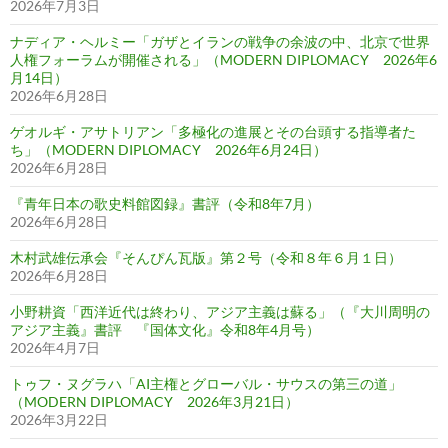
2026年7月3日
ナディア・ヘルミー「ガザとイランの戦争の余波の中、北京で世界
人権フォーラムが開催される」（MODERN DIPLOMACY 2026年6
月14日）
2026年6月28日
ゲオルギ・アサトリアン「多極化の進展とその台頭する指導者た
ち」（MODERN DIPLOMACY 2026年6月24日）
2026年6月28日
『青年日本の歌史料館図録』書評（令和8年7月）
2026年6月28日
木村武雄伝承会『そんぴん瓦版』第２号（令和８年６月１日）
2026年6月28日
小野耕資「西洋近代は終わり、アジア主義は蘇る」（『大川周明の
アジア主義』書評 『国体文化』令和8年4月号）
2026年4月7日
トゥフ・ヌグラハ「AI主権とグローバル・サウスの第三の道」
（MODERN DIPLOMACY 2026年3月21日）
2026年3月22日