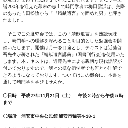
誕200年を迎えた幕末の志士で崎門学者の梅田雲浜は、交際
のあった吉田松陰から「『靖献遺言』で固めた男」と評さ
れました。
そこでこの度弊会では、この『靖献遺言』を熟読玩味
し、崎門学への理解を深めることを目的とした勉強会を開
催いたします。開催は月一を目途とし、テキストは近藤啓
吾先生が著された『靖献遺言講義』(国書刊行会)を使用いた
します。本テキストは、近藤先生による親切な現代語訳が
付いておりますので、我々の様な初学者でも何とか理解で
きるようになっております。ついてはこの機会に、本書を
通して崎門学を学びませんか。
〇日時 平成27年11月21日（土） 午後２時から午後５時
まで
〇場所 浦安市中央公民館 浦安市猫実4-18-1