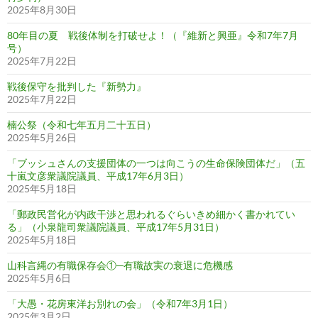
2025年8月30日
80年目の夏 戦後体制を打破せよ！（『維新と興亜』令和7年7月
号）
2025年7月22日
戦後保守を批判した『新勢力』
2025年7月22日
楠公祭（令和七年五月二十五日）
2025年5月26日
「ブッシュさんの支援団体の一つは向こうの生命保険団体だ」（五
十嵐文彦衆議院議員、平成17年6月3日）
2025年5月18日
「郵政民営化が内政干渉と思われるぐらいきめ細かく書かれてい
る」（小泉龍司衆議院議員、平成17年5月31日）
2025年5月18日
山科言縄の有職保存会①─有職故実の衰退に危機感
2025年5月6日
「大愚・花房東洋お別れの会」（令和7年3月1日）
2025年3月2日