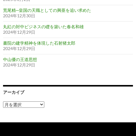
荒尾精─皇国の天職としての興亜を追い求めた
2024年12月30日
丸紅の対中ビジネスの礎を築いた春名和雄
2024年12月29日
書院の建学精神を体現した石射猪太郎
2024年12月29日
中山優の王道思想
2024年12月29日
アーカイブ
ア
ー
カ
イ
ブ