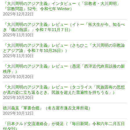
『大川周明のアジア主義』インタビュー（「宗教者・大川周明」
『宗教問題』52号、令和七年 Winter）
2025年12月22日
『大川周明のアジア主義』レビュー（イトー「拓大生が今、知るべ
き『魂の熱源』」令和７年11月７日）
2025年11月10日
『大川周明のアジア主義』レビュー（さちひこ「大川周明の宗教論
とアジア論」令和７年10月26日））
2025年11月10日
『大川周明のアジア主義』レビュー（愚泥「西洋近代終焉以後の新
秩序」）
2025年10月20日
『大川周明のアジア主義』レビュー（タコライス「民族固有の思想
が真の姿に立ち返るとき、民族を超えた普遍性を持ちうる」）
2025年10月20日
徳川義直『軍書合鑑』（名古屋市蓬左文庫所蔵）
2025年10月12日
「日本クルド交流連絡会」が発足（『毎日新聞』令和六年二月五日
付夕刊）