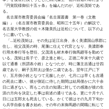
『円覚院様御伝十五ヶ条』を編んだのが、近松茂矩であ
る。
名古屋市教育委員会編『名古屋叢書 第一巻（文教
編）』（名古屋市教育委員会、昭和三十五年）の解説で、
名古屋大学教授の佐々木隆美氏は近松について、以下のよ
うに書いている。
「…近松茂矩は、その先は近江出身、永く美濃国山県郡に
住し、祖父茂英の時、尾藩に仕えて代官となり、美濃郡奉
行用水奉行等を歴任、父茂清も材木奉行御馬廻等を勤めて
いる。茂矩は長子で、彦之進と称し、正徳二年末十六歳で
以て通番（所謂表小姓）となつたが、時に藩主吉通は廿四
歳であり、嗣子五郎太は僅か二歳である。翌年江戸に下
り、五月側小姓となつて元服したが、七月には早くも吉通
の死去に遭い、彼が側近に侍した期間は結局僅かに六十余
日に過ぎない。而もこの主の知遇に対しての感激が彼の生
涯の方向を決定した事は前述の通りである。更に十月十八
日には五郎太も死去している。かくて彼はその九月下旬か
ら兵学自叙を書き始め、その年の末御馬廻の閑職に転じて