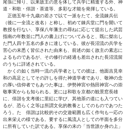
尾張に帰り、以来故主の意を体して兵学に精進する外、神
道・和歌・俳諧・茶道等、多彩な才能を発揮している。
正徳五年十九歳の若さで以て一派をたて、全流錬兵伝
（後に一全流と改名）と称し、初めて錬兵堂に門を開いて
教授を行ない、享保八年藩主の尋ねに応じて提出した武芸
指南の年数並に門人の書上げについてみると、既に桀出し
た門人四十五名の多きに達している。彼が長沼流の兵学を
苦心の末悉く皆伝された由来も、前述の如く故主の素志に
よるものであるが、その修行の経過も差出された長沼流留
のうちに詳述されている。
かくの如く当時一流の兵学者としての彼は、他面吉見幸
和の高足としてその許しを得た神道学者であり、敬神の念
の厚い信仰者でもあつた事は、伊勢神宮や熱田神宮への崇
敬事実からも知られる。更には和歌を京都の観景窓長雄
に、俳諧を支考後に里紅に学び、其他茶の道にも入つてい
るが、恐らく之等は所謂文化的教養としてのものであつた
ろう。たゞ俳諧は比較的その交遊範囲も広く作句も一応の
出来栄えの様である。要するに風流人としての半面を多分
に所有していた訳である。享保の末の「当世誰か身の上」