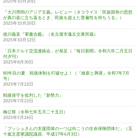
2025年10月20日
『大川周明のアジア主義』レビュー（タコライス「民族固有の思想
が真の姿に立ち返るとき、民族を超えた普遍性を持ちうる」）
2025年10月20日
徳川義直『軍書合鑑』（名古屋市蓬左文庫所蔵）
2025年10月12日
「日本クルド交流連絡会」が発足（『毎日新聞』令和六年二月五日
付夕刊）
2025年8月30日
80年目の夏 戦後体制を打破せよ！（『維新と興亜』令和7年7月
号）
2025年7月22日
戦後保守を批判した『新勢力』
2025年7月22日
楠公祭（令和七年五月二十五日）
2025年5月26日
「ブッシュさんの支援団体の一つは向こうの生命保険団体だ」（五
十嵐文彦衆議院議員、平成17年6月3日）