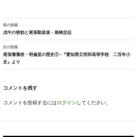
投
前の投稿
稿
戊午の密勅と尾張勤皇派・尾崎忠征
ナ
次の投稿
ビ
尾張藩藩校・明倫堂の歴史①─『愛知県立明和高等学校 二百年小
史』より
ゲ
ー
シ
コメントを残す
ョ
コメントを投稿するには
ログイン
してください。
ン