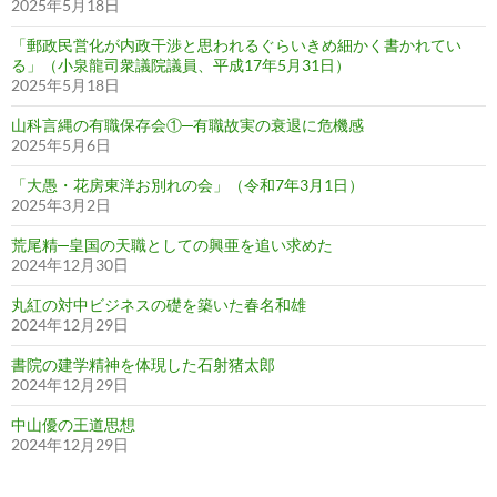
2025年5月18日
「郵政民営化が内政干渉と思われるぐらいきめ細かく書かれてい
る」（小泉龍司衆議院議員、平成17年5月31日）
2025年5月18日
山科言縄の有職保存会①─有職故実の衰退に危機感
2025年5月6日
「大愚・花房東洋お別れの会」（令和7年3月1日）
2025年3月2日
荒尾精─皇国の天職としての興亜を追い求めた
2024年12月30日
丸紅の対中ビジネスの礎を築いた春名和雄
2024年12月29日
書院の建学精神を体現した石射猪太郎
2024年12月29日
中山優の王道思想
2024年12月29日