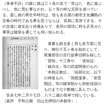
（筆者不詳）の跋に彼は三々良の名で「世はたゞ色に遊ぶ
べし、色に荒む事なかれ」云々等の粋な言辞を述べてい
る。蓋し彼の青壮年時代は、恰も名古屋の都市文化爛熟の
宗春の時代である事を思うならば、容易に首肯できる。そ
の交遊に遊女あり俳優ありで、各所の宿坊に粋を仄見せた
事実は随筆を通じても伺い知られる。
著書も頗る多く而も多方面に亘
り、御伝十五ヶ条を始めとして、
尾藩君臣の言行故事旧聞を録した
「昔咄」十三巻や、「道知辺」
「錬兵伝」等の武道関係のもの、
「本朝正教伝」「稲荷社伝」以下
の神道もの、「視聴漫筆」「茶窓
閑話」等の随筆類から和歌俳諧の
ものまで七十数種に及んでいる。
安永七年二月十七日、八十二歳の長寿で歿している。
（墓所 平和公園 旧は北押切の本願寺）」