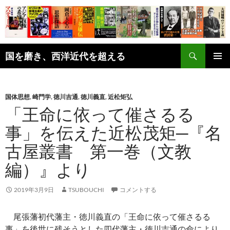
コ
ン
テ
ン
検
ツ
国を磨き、西洋近代を超える
索
へ
メインメ
ス
ニュー
キ
国体思想
,
崎門学
,
徳川吉通
,
徳川義直
,
近松矩弘
ッ
「王命に依って催さるる
プ
事」を伝えた近松茂矩─『名
古屋叢書 第一巻（文教
編）』より
2019年3月9日
TSUBOUCHI
コメントする
尾張藩初代藩主・徳川義直の「王命に依って催さるる
事」を後世に残そうとした四代藩主・徳川吉通の命により