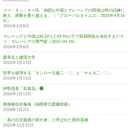
コー・キン・キー氏「強固な中国とマレーシアの関係は時の試練に
耐え、困難を乗り越える」（『グローバルタイムズ』2025年4月16
日）
2026年2月8日
マレーシアと中国はRCEPとCAFTAの下で貿易関係を強化するだろ
う：マレーシアの専門家（2025-04-18）
2026年2月8日
廖承志と建国大学
2026年1月23日
世界を破壊する「モンロー主義二・〇」と「ヤルタ二・〇」
2026年1月15日
伊勢茂美『非葛花』❶
2026年1月12日
青柳種信肖像画（福岡県立図書館蔵）
2026年1月2日
「真の日支親善の実行者」と呼ばれた西田英雄
2025年12月31日