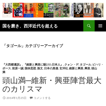
コ
ン
テ
ン
検
ツ
国を磨き、西洋近代を超える
索
へ
メインメ
ス
ニュー
キ
「タゴール」カテゴリーアーカイブ
ッ
プ
『大西郷遺訓』
,
『維新と興亜に駆けた日本人』
,
クォン・デ
,
タゴール
,
ビハリ・
ボース
,
前原一誠
,
国体思想
,
孫文
,
日本の真価
,
玄洋社
,
維新と興亜
,
興亜
,
頭山
満
頭山満─維新・興亜陣営最大
のカリスマ
2014年1月25日
コメントする