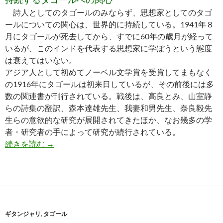
詩人としてのタゴールのみならず、思想家としてのタゴ
ールについての関心は、世界的に持続している。1941年８
月にタゴールが死去してから、すでに60年の歳月が経って
いるが、このインドを代表する思想家に学ぼうという態度
は衰えてはいない。
アジア人として初めてノーベル文学賞を受賞してまもなく
の1916年にタゴールは初来日しているが、その前後には多
数の関連書が刊行されている。戦後は、高良とみ、山室静
らの詩集の翻訳、森本達雄先生、我妻和男先生、奈良毅先
生らの意欲的な研究が展開されてきたほか、なお幾多の学
者・研究者の手によって研究が続行されている。
タゴール関連文献
続きを読む
→
ギタンジャリ
,
タゴール