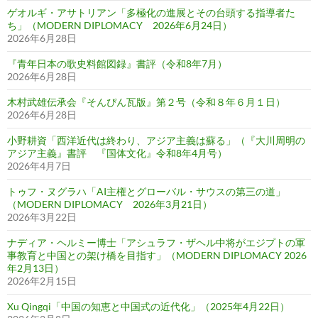
ゲオルギ・アサトリアン「多極化の進展とその台頭する指導者た
ち」（MODERN DIPLOMACY 2026年6月24日）
2026年6月28日
『青年日本の歌史料館図録』書評（令和8年7月）
2026年6月28日
木村武雄伝承会『そんぴん瓦版』第２号（令和８年６月１日）
2026年6月28日
小野耕資「西洋近代は終わり、アジア主義は蘇る」（『大川周明の
アジア主義』書評 『国体文化』令和8年4月号）
2026年4月7日
トゥフ・ヌグラハ「AI主権とグローバル・サウスの第三の道」
（MODERN DIPLOMACY 2026年3月21日）
2026年3月22日
ナディア・ヘルミー博士「アシュラフ・ザヘル中将がエジプトの軍
事教育と中国との架け橋を目指す」（MODERN DIPLOMACY 2026
年2月13日）
2026年2月15日
Xu Qingqi「中国の知恵と中国式の近代化」（2025年4月22日）