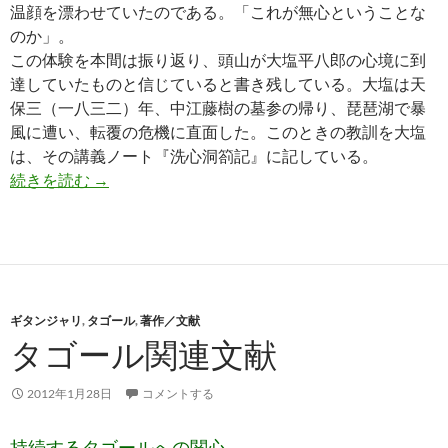
温顔を漂わせていたのである。「これが無心ということな
のか」。
この体験を本間は振り返り、頭山が大塩平八郎の心境に到
達していたものと信じていると書き残している。大塩は天
保三（一八三二）年、中江藤樹の墓参の帰り、琵琶湖で暴
風に遭い、転覆の危機に直面した。このときの教訓を大塩
は、その講義ノート『洗心洞箚記』に記している。
頭山満─維新・興亜陣営最大のカリスマ
続きを読む
→
ギタンジャリ
,
タゴール
,
著作／文献
タゴール関連文献
2012年1月28日
コメントする
持続するタゴールへの関心