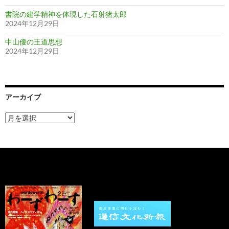
書院の建学精神を体現した石射猪太郎
2024年12月29日
中山優の王道思想
2024年12月29日
アーカイブ
ア
ー
カ
イ
ブ