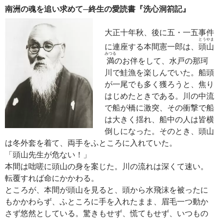
南洲の魂を追い求めて─終生の愛読書『洗心洞箚記』
大正十年秋、後に五・一五事件
とう
やま
に連座する本間憲一郎は、
頭
山
みつる
満
のお伴をして、水戸の那珂
川で鮭漁を楽しんでいた。船頭
が一尾でも多く獲ろうと、焦り
はじめたときである。川の中流
で船が橋に激突、その衝撃で船
は大きく揺れ、船中の人は皆横
倒しになった。そのとき、頭山
は冬外套を着て、両手をふところに入れていた。
「頭山先生が危ない！」
本間は咄嗟に頭山の身を案じた。川の流れは深くて速い。
転覆すれば命にかかわる。
ところが、本間が頭山を見ると、頭から水飛沫を被ったに
もかかわらず、ふところに手を入れたまま、眉毛一つ動か
さず悠然としている。驚きもせず、慌てもせず、いつもの