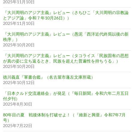
2025年11月10日
『大川周明のアジア主義』レビュー（さちひこ「大川周明の宗教論
とアジア論」令和７年10月26日））
2025年11月10日
『大川周明のアジア主義』レビュー（愚泥「西洋近代終焉以後の新
秩序」）
2025年10月20日
『大川周明のアジア主義』レビュー（タコライス「民族固有の思想
が真の姿に立ち返るとき、民族を超えた普遍性を持ちうる」）
2025年10月20日
徳川義直『軍書合鑑』（名古屋市蓬左文庫所蔵）
2025年10月12日
「日本クルド交流連絡会」が発足（『毎日新聞』令和六年二月五日
付夕刊）
2025年8月30日
80年目の夏 戦後体制を打破せよ！（『維新と興亜』令和7年7月
号）
2025年7月22日