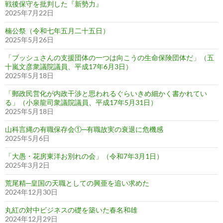
戦後保守を批判した『新勢力』
2025年7月22日
楠公祭（令和七年五月二十五日）
2025年5月26日
「ブッシュさんの支援団体の一つは向こうの生命保険団体だ」（五
十嵐文彦衆議院議員、平成17年6月3日）
2025年5月18日
「郵政民営化が内政干渉と思われるぐらいきめ細かく書かれてい
る」（小泉龍司衆議院議員、平成17年5月31日）
2025年5月18日
山科言縄の有職保存会①─有職故実の衰退に危機感
2025年5月6日
「大愚・花房東洋お別れの会」（令和7年3月1日）
2025年3月2日
荒尾精─皇国の天職としての興亜を追い求めた
2024年12月30日
丸紅の対中ビジネスの礎を築いた春名和雄
2024年12月29日