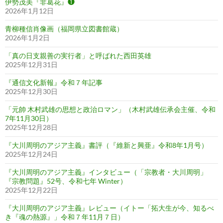
伊勢茂美『非葛花』❶
2026年1月12日
青柳種信肖像画（福岡県立図書館蔵）
2026年1月2日
「真の日支親善の実行者」と呼ばれた西田英雄
2025年12月31日
『通信文化新報』令和７年記事
2025年12月30日
「元帥 木村武雄の思想と政治ロマン」（木村武雄伝承会主催、令和
7年11月30日）
2025年12月28日
『大川周明のアジア主義』書評（『維新と興亜』令和8年1月号）
2025年12月24日
『大川周明のアジア主義』インタビュー（「宗教者・大川周明」
『宗教問題』52号、令和七年 Winter）
2025年12月22日
『大川周明のアジア主義』レビュー（イトー「拓大生が今、知るべ
き『魂の熱源』」令和７年11月７日）