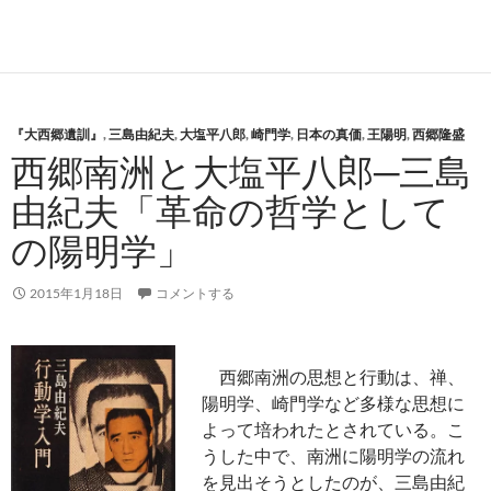
『大西郷遺訓』
,
三島由紀夫
,
大塩平八郎
,
崎門学
,
日本の真価
,
王陽明
,
西郷隆盛
西郷南洲と大塩平八郎─三島
由紀夫「革命の哲学として
の陽明学」
2015年1月18日
コメントする
西郷南洲の思想と行動は、禅、
陽明学、崎門学など多様な思想に
よって培われたとされている。こ
うした中で、南洲に陽明学の流れ
を見出そうとしたのが、三島由紀