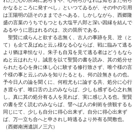
かなるところに発すべし」といつてゐるが、その中の引用
は王陽明の語そのままでさへある。しかしながら、西郷隆
盛の言葉のうちでもつとも大塩平八郎と深い因縁を結んで
ゐるやうに思はれるのは、次の箇所である。
聖賢に成らんと欲する志無く、古人の事跡を見、迚（と
て）も企て及ばぬと云ふ様なる心ならば、戦に臨みて逃る
より猶ほ卑怯なり。朱子も自刄を見て逃る者はどうもなら
ぬと云はれたり。誠意を以て聖賢の書を読み、其の処分せ
られたる心を身に体し心に験する修行致さず、唯个様の言
个様の事と云ふのみを知りたるとも、何の詮無きもの也。
予今日人の論を聞くに、何程尤もに論する共、処分に心行
き渡らず、唯口舌の上のみならば、少しも感ずる心之れ無
し。真に其の処分有る人を見れば、実に感じ入る也。聖賢
の書を空く読むのみならば、譬へば人の剣術を傍観するも
同じにて、少しも自分に得心出来ず。自分に得心出来ず
ば、万一立ち合へと申されし時逃るより外有る間敷也。
（西郷南洲遺訓ノ三六）