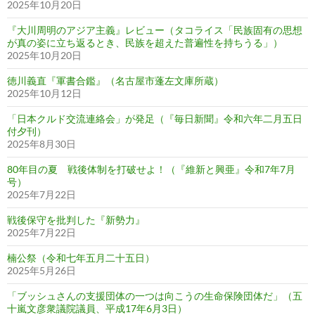
2025年10月20日
『大川周明のアジア主義』レビュー（タコライス「民族固有の思想
が真の姿に立ち返るとき、民族を超えた普遍性を持ちうる」）
2025年10月20日
徳川義直『軍書合鑑』（名古屋市蓬左文庫所蔵）
2025年10月12日
「日本クルド交流連絡会」が発足（『毎日新聞』令和六年二月五日
付夕刊）
2025年8月30日
80年目の夏 戦後体制を打破せよ！（『維新と興亜』令和7年7月
号）
2025年7月22日
戦後保守を批判した『新勢力』
2025年7月22日
楠公祭（令和七年五月二十五日）
2025年5月26日
「ブッシュさんの支援団体の一つは向こうの生命保険団体だ」（五
十嵐文彦衆議院議員、平成17年6月3日）