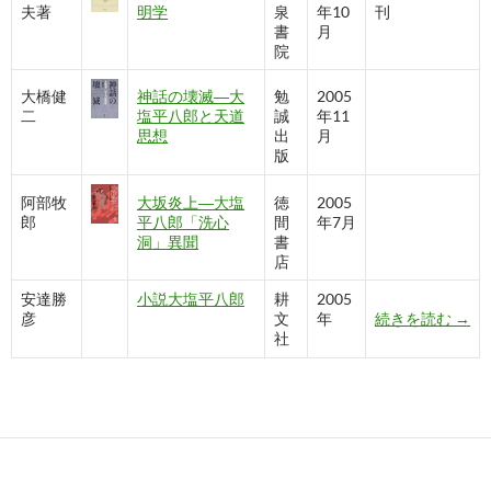
夫著
明学
泉
年10
刊
書
月
院
大橋健
神話の壊滅―大
勉
2005
二
塩平八郎と天道
誠
年11
思想
出
月
版
阿部牧
大坂炎上―大塩
徳
2005
郎
平八郎「洗心
間
年7月
洞」異聞
書
店
安達勝
小説大塩平八郎
耕
2005
大塩
彦
文
年
続きを読む
→
社