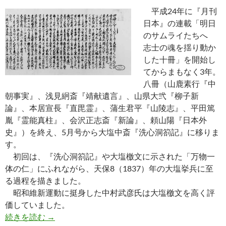
平成24年に『月刊
日本』の連載「明日
のサムライたちへ
志士の魂を揺り動か
した十冊」を開始し
てからまもなく3年。
八冊（山鹿素行『中
朝事実』、浅見絅斎『靖献遺言』、山県大弐『柳子新
論』、本居宣長『直毘霊』、蒲生君平『山陵志』、平田篤
胤『霊能真柱』、会沢正志斎『新論』、頼山陽『日本外
史』）を終え、5月号から大塩中斎『洗心洞箚記』に移りま
す。
初回は、『洗心洞箚記』や大塩檄文に示された「万物一
体の仁」にふれながら、天保8（1837）年の大塩挙兵に至
る過程を描きました。
昭和維新運動に挺身した中村武彦氏は大塩檄文を高く評
価していました。
『月刊日本』連載「志士の魂を揺り動かした十冊
続きを読む
→