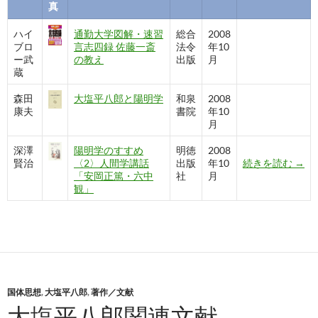
真
ハイ
通勤大学図解・速習
総合
2008
ブロ
言志四録 佐藤一斎
法令
年10
ー武
の教え
出版
月
蔵
森田
大塩平八郎と陽明学
和泉
2008
康夫
書院
年10
月
深澤
陽明学のすすめ
明徳
2008
陽明
賢治
〈2〉人間学講話
出版
年10
続きを読む
→
「安岡正篤・六中
社
月
観」
国体思想
,
大塩平八郎
,
著作／文献
大塩平八郎関連文献