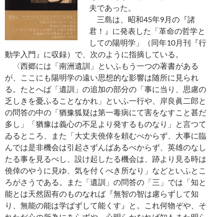
夫であった。
三島は、昭和45年9月の『諸
君！』に発表した「革命の哲学と
しての陽明学」（同年10月刊『行
動学入門』に収録）で、次のように指摘している。
〈西郷には「南洲遺訓」といふもう一つの著書がある
が、ここにも陽明学の遠い思想的な影響は随所に見られ
る。たとへば「遺訓」の追加の部分の「事に当り、思慮の
乏しきを憂ふることなかれ」といふ一行や、岸良眞二郎と
の問答の中の「猶豫狐疑は第一毒病にて害をなすこと甚だ
多し」「猶豫は義心の不足より発するものなり」と言つて
ゐるところ、また「大丈夫僥倖を頼むべからず、大事に臨
んでは是非機会は引起さずんばあるべからず、英雄のなし
たる事を見るべし、設け起したる機会は、跡より見る時は
僥倖のやうに見ゆ、気を付くべき所なり」などといふとこ
ろがさうである。また「遺訓」の問答の「三」では「知と
能とは天然固有のものなれば『無智の智は慮らずして知
り、無能の能は学ばずして能くす』と。これ何物ぞや、そ
れただ心の所為にあらずや、心明らかなれば知もまた明ら