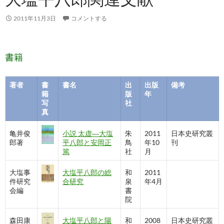
2011年11月3日
コメントする
書籍
著者
書
書名
出
出版
備考
籍
版
年
写
社
真
亀井俊
小説 太虚―大塩
朱
2011
日本史研究叢
郎著
平八郎と安岡正
鳥
年10
刊
篤
社
月
大塩事
大塩平八郎の総
和
2011
件研究
合研究
泉
年4月
会編
書
院
森田康
大塩平八郎と陽
和
2008
日本史研究叢