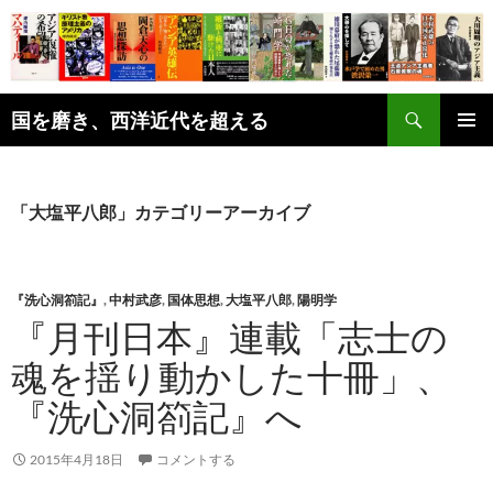
コ
ン
テ
ン
検
ツ
国を磨き、西洋近代を超える
索
へ
メインメ
ス
ニュー
キ
「大塩平八郎」カテゴリーアーカイブ
ッ
プ
『洗心洞箚記』
,
中村武彦
,
国体思想
,
大塩平八郎
,
陽明学
『月刊日本』連載「志士の
魂を揺り動かした十冊」、
『洗心洞箚記』へ
2015年4月18日
コメントする