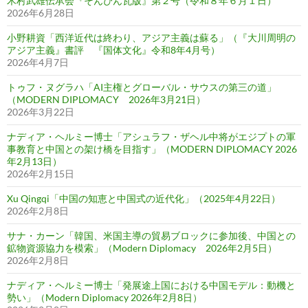
木村武雄伝承会『そんぴん瓦版』第２号（令和８年６月１日）
2026年6月28日
小野耕資「西洋近代は終わり、アジア主義は蘇る」（『大川周明の
アジア主義』書評 『国体文化』令和8年4月号）
2026年4月7日
トゥフ・ヌグラハ「AI主権とグローバル・サウスの第三の道」
（MODERN DIPLOMACY 2026年3月21日）
2026年3月22日
ナディア・ヘルミー博士「アシュラフ・ザヘル中将がエジプトの軍
事教育と中国との架け橋を目指す」（MODERN DIPLOMACY 2026
年2月13日）
2026年2月15日
Xu Qingqi「中国の知恵と中国式の近代化」（2025年4月22日）
2026年2月8日
サナ・カーン「韓国、米国主導の貿易ブロックに参加後、中国との
鉱物資源協力を模索」（Modern Diplomacy 2026年2月5日）
2026年2月8日
ナディア・ヘルミー博士「発展途上国における中国モデル：動機と
勢い」（Modern Diplomacy 2026年2月8日）