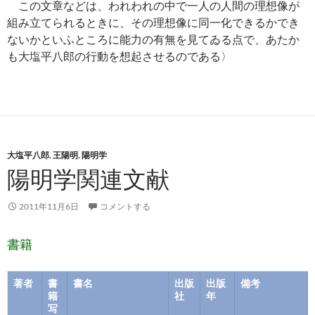
この文章などは、われわれの中で一人の人間の理想像が
組み立てられるときに、その理想像に同一化できるかでき
ないかといふところに能力の有無を見てゐる点で、あたか
も大塩平八郎の行動を想起させるのである〉
大塩平八郎
,
王陽明
,
陽明学
陽明学関連文献
2011年11月6日
コメントする
書籍
著者
書
書名
出版
出版
備考
籍
社
年
写