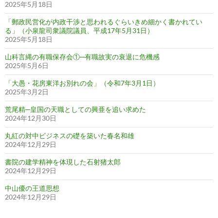
2025年5月18日
「郵政民営化が内政干渉と思われるぐらいきめ細かく書かれてい
る」（小泉龍司衆議院議員、平成17年5月31日）
2025年5月18日
山科言縄の有職保存会①─有職故実の衰退に危機感
2025年5月6日
「大愚・花房東洋お別れの会」（令和7年3月1日）
2025年3月2日
荒尾精─皇国の天職としての興亜を追い求めた
2024年12月30日
丸紅の対中ビジネスの礎を築いた春名和雄
2024年12月29日
書院の建学精神を体現した石射猪太郎
2024年12月29日
中山優の王道思想
2024年12月29日