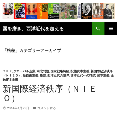
コ
ン
テ
ン
検
ツ
国を磨き、西洋近代を超える
索
へ
メインメ
ス
ニュー
キ
「格差」カテゴリーアーカイブ
ッ
プ
ＴＰＰ
,
グローバル企業
,
南北問題
,
国家戦略特区
,
投機資本主義
,
新国際経済秩序
（ＮＩＥＯ）
,
新自由主義
,
格差
,
西洋近代の限界
,
西洋近代への抵抗
,
資本主義
,
金
融資本主義
新国際経済秩序（ＮＩＥ
Ｏ）
2014年1月25日
コメントする