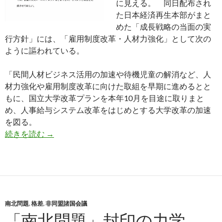
に見える。 同日配布され
た日本経済再生本部がまと
めた「成長戦略の当面の実
行方針」には、「雇用制度改革・人材力強化」として次の
ように謳われている。
「民間人材ビジネス活用の加速や待機児童の解消など、人
材力強化や雇用制度改革に向けた取組を早期に進めるとと
もに、国立大学改革プランを本年10月を目途に取りまと
め、人事給与システム改革をはじめとする大学改革の加速
を図る。
パソナ・グループ会長・竹中平蔵氏と雇用分野の
続きを読む
→
南北問題
,
格差
,
非同盟諸国会議
「南北問題」封印の力学