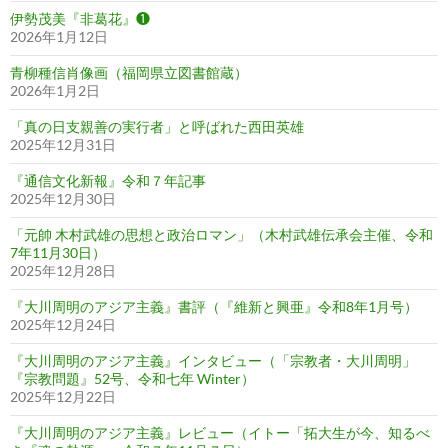
伊勢茂美『非葛花』❶
2026年1月12日
青柳種信肖像画（福岡県立図書館蔵）
2026年1月2日
「真の日支親善の実行者」と呼ばれた西田英雄
2025年12月31日
『通信文化新報』令和７年記事
2025年12月30日
「元帥 木村武雄の思想と政治ロマン」（木村武雄伝承会主催、令和
7年11月30日）
2025年12月28日
『大川周明のアジア主義』書評（『維新と興亜』令和8年1月号）
2025年12月24日
『大川周明のアジア主義』インタビュー（「宗教者・大川周明」
『宗教問題』52号、令和七年 Winter）
2025年12月22日
『大川周明のアジア主義』レビュー（イトー「拓大生が今、知るべ