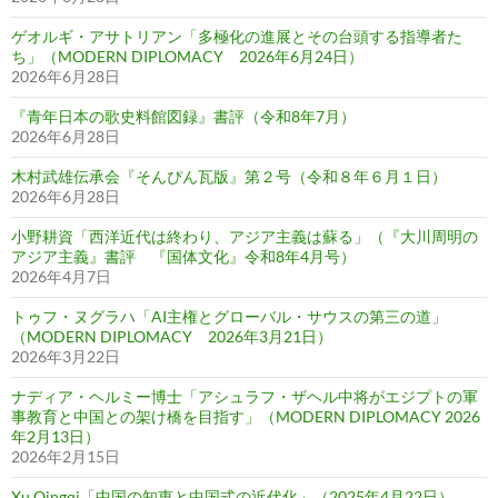
ゲオルギ・アサトリアン「多極化の進展とその台頭する指導者た
ち」（MODERN DIPLOMACY 2026年6月24日）
2026年6月28日
『青年日本の歌史料館図録』書評（令和8年7月）
2026年6月28日
木村武雄伝承会『そんぴん瓦版』第２号（令和８年６月１日）
2026年6月28日
小野耕資「西洋近代は終わり、アジア主義は蘇る」（『大川周明の
アジア主義』書評 『国体文化』令和8年4月号）
2026年4月7日
トゥフ・ヌグラハ「AI主権とグローバル・サウスの第三の道」
（MODERN DIPLOMACY 2026年3月21日）
2026年3月22日
ナディア・ヘルミー博士「アシュラフ・ザヘル中将がエジプトの軍
事教育と中国との架け橋を目指す」（MODERN DIPLOMACY 2026
年2月13日）
2026年2月15日
Xu Qingqi「中国の知恵と中国式の近代化」（2025年4月22日）