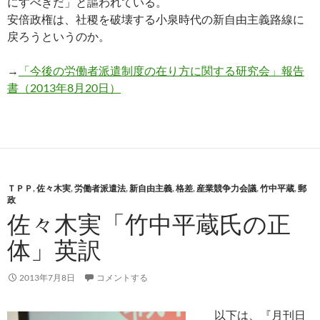
にすべきだ」と謳われている。
安倍政権は、社稷を破壊する小泉時代の新自由主義路線に
戻ろうというのか。
→
「今後の労働者派遣制度の在り方に関する研究会」報告
書（2013年8月20日）
ＴＰＰ
,
佐々木実
,
労働者派遣法
,
新自由主義
,
格差
,
産業競争力会議
,
竹中平蔵
,
郵
政
佐々木実「竹中平蔵氏の正
体」英訳
2013年7月8日
コメントする
以下は、『月刊日