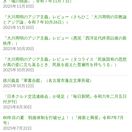
き『魂の熱源』」令和７年11月７日）
2025年11月10日
『大川周明のアジア主義』レビュー（さちひこ「大川周明の宗教論
とアジア論」令和７年10月26日））
2025年11月10日
『大川周明のアジア主義』レビュー（愚泥「西洋近代終焉以後の新
秩序」）
2025年10月20日
『大川周明のアジア主義』レビュー（タコライス「民族固有の思想
が真の姿に立ち返るとき、民族を超えた普遍性を持ちうる」）
2025年10月20日
徳川義直『軍書合鑑』（名古屋市蓬左文庫所蔵）
2025年10月12日
「日本クルド交流連絡会」が発足（『毎日新聞』令和六年二月五日
付夕刊）
2025年8月30日
80年目の夏 戦後体制を打破せよ！（『維新と興亜』令和7年7月
号）
2025年7月22日