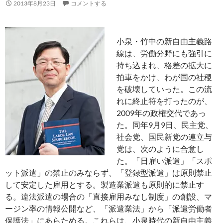
2013年8月23日
コメントする
小泉・竹中の新自由主義路
線は、労働分野にも強引に
持ち込まれ、格差の拡大に
拍車をかけ、わが国の社稷
を破壊していった。この流
れに終止符を打ったのが、
2009年の政権交代であっ
た。同年9月9日、民主党、
社会党、国民新党の連立与
党は、次のように合意し
た。「日雇い派遣」「スポ
ット派遣」の禁止のみならず、「登録型派遣」は原則禁止
して安定した雇用とする。製造業派遣も原則的に禁止す
る。違法派遣の場合の「直接雇用みなし制度」の創設、マ
ージン率の情報公開など、「派遣業法」から「派遣労働者
保護法」にあらためる。これらは、小泉時代の新自由主義