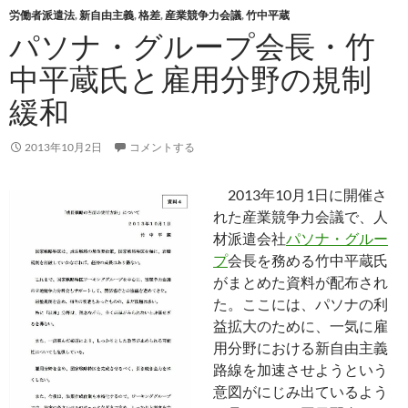
労働者派遣法
,
新自由主義
,
格差
,
産業競争力会議
,
竹中平蔵
パソナ・グループ会長・竹
中平蔵氏と雇用分野の規制
緩和
2013年10月2日
コメントする
2013年10月1日に開催さ
れた産業競争力会議で、人
材派遣会社
パソナ・グルー
プ
会長を務める竹中平蔵氏
がまとめた資料が配布され
た。ここには、パソナの利
益拡大のために、一気に雇
用分野における新自由主義
路線を加速させようという
意図がにじみ出ているよう