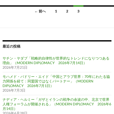
投
← 前へ
1
2
3
稿
ナ
ビ
ゲ
最近の投稿
ー
サチン・ヤダブ「戦略的自律性が世界的なトレンドになりつつある
シ
理由」（MODERN DIPLOMACY 2026年7月14日）
2026年7月21日
ョ
モハメド・バドリー・エイド「中国とアラブ世界：70年にわたる協
ン
力関係を経て：同盟国ではなくパートナー」（MODERN
DIPLOMACY 2026年7月1日）
2026年7月3日
ナディア・ヘルミー「ガザとイランの戦争の余波の中、北京で世界
人権フォーラムが開催される」（MODERN DIPLOMACY 2026年6
月14日）
2026年6月28日