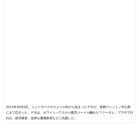
2011年10月6日、ニューヨークのウォール街から始まったデモが、首都ワシントン中心部
にまで広がった。デモは、ホワイトハウスから数百メートル離れたフリーダム・プラザで行
われ、経済格差、金持ち優遇政策などに抗議した。