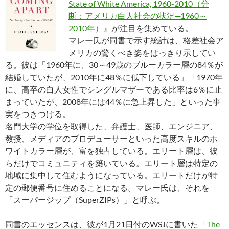
State of White America, 1960-2010（分
断：アメリカ白人社会の状況─1960～
2010年）』
が注目を集めている。
マレー氏が同書で示す統計は、格差社会ア
メリカの驚くべき姿をはっきり示してい
る。彼は「1960年に、30～49歳のブルーカラー層の84％が
結婚していたが、2010年に48％に低下している」「1970年
に、高卒の白人女性でシングルマザーである比率は6％に止
まっていたが、2008年には44％に急上昇した」といった事
実をつきつける。
名門大学の学位を取得した、弁護士、医師、エンジニア、
教授、メディアのプロデューサーといった高度スキルのホ
ワイトカラー層が、富を独占している。エリート層は、彼
らだけでコミュニティを築いている。エリート層は特定の
地域に集中して住むようになっている。エリートだけが特
定の郵便番号に住めることになる。マレー氏は、それを
「スーパージップ（SuperZIPs）」と呼ぶ。
同書のエッセンスは、彼が1月21日付のWSJに書いた
「The