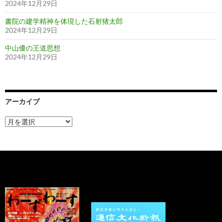
2024年12月29日
書院の建学精神を体現した石射猪太郎
2024年12月29日
中山優の王道思想
2024年12月29日
アーカイブ
ア
ー
カ
イ
ブ