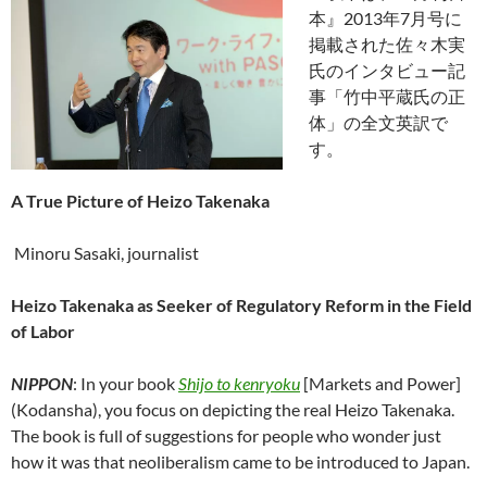
本』2013年7月号に
掲載された佐々木実
氏のインタビュー記
事「竹中平蔵氏の正
体」の全文英訳で
す。
A True Picture of Heizo Takenaka
Minoru Sasaki, journalist
Heizo Takenaka as Seeker of Regulatory Reform in the Field
of Labor
NIPPON
: In your book
Shijo to kenryoku
[Markets and Power]
(Kodansha), you focus on depicting the real Heizo Takenaka.
The book is full of suggestions for people who wonder just
how it was that neoliberalism came to be introduced to Japan.