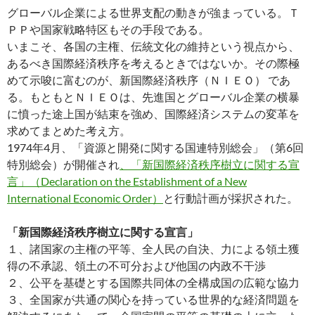
グローバル企業による世界支配の動きが強まっている。Ｔ
ＰＰや国家戦略特区もその手段である。
いまこそ、各国の主権、伝統文化の維持という視点から、
あるべき国際経済秩序を考えるときではないか。その際極
めて示唆に富むのが、新国際経済秩序（ＮＩＥＯ） であ
る。もともとＮＩＥＯは、先進国とグローバル企業の横暴
に憤った途上国が結束を強め、国際経済システムの変革を
求めてまとめた考え方。
1974年4月、「資源と開発に関する国連特別総会」（第6回
特別総会）が開催され
、「新国際経済秩序樹立に関する宣
言」（Declaration on the Establishment of a New
International Economic Order）
と行動計画が採択された。
「新国際経済秩序樹立に関する宣言」
１、諸国家の主権の平等、全人民の自決、力による領土獲
得の不承認、領土の不可分および他国の内政不干渉
２、公平を基礎とする国際共同体の全構成国の広範な協力
３、全国家が共通の関心を持っている世界的な経済問題を