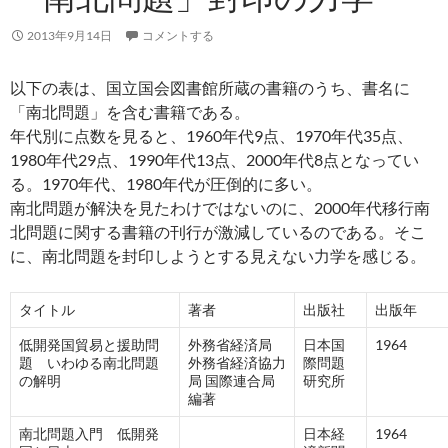
2013年9月14日
コメントする
以下の表は、国立国会図書館所蔵の書籍のうち、書名に
「南北問題」を含む書籍である。
年代別に点数を見ると、1960年代9点、1970年代35点、
1980年代29点、1990年代13点、2000年代8点となってい
る。1970年代、1980年代が圧倒的に多い。
南北問題が解決を見たわけではないのに、2000年代移行南
北問題に関する書籍の刊行が激減しているのである。そこ
に、南北問題を封印しようとする見えない力学を感じる。
タイトル
著者
出版社
出版年
低開発国貿易と援助問
外務省経済局
日本国
1964
題 いわゆる南北問題
外務省経済協力
際問題
の解明
局 国際連合局
研究所
編著
南北問題入門 低開発
日本経
1964