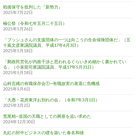
戦後保守を批判した『新勢力』
2025年7月22日
楠公祭（令和七年五月二十五日）
2025年5月26日
「ブッシュさんの支援団体の一つは向こうの生命保険団体だ」（五
十嵐文彦衆議院議員、平成17年6月3日）
2025年5月18日
「郵政民営化が内政干渉と思われるぐらいきめ細かく書かれてい
る」（小泉龍司衆議院議員、平成17年5月31日）
2025年5月18日
山科言縄の有職保存会①─有職故実の衰退に危機感
2025年5月6日
「大愚・花房東洋お別れの会」（令和7年3月1日）
2025年3月2日
荒尾精─皇国の天職としての興亜を追い求めた
2024年12月30日
丸紅の対中ビジネスの礎を築いた春名和雄