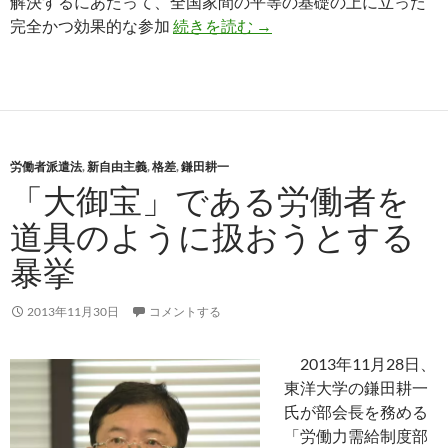
解決するにあたって、全国家間の平等の基礎の上に立った
新国際経済秩序（ＮＩＥＯ
完全かつ効果的な参加
続きを読む
→
労働者派遣法
,
新自由主義
,
格差
,
鎌田耕一
「大御宝」である労働者を
道具のように扱おうとする
暴挙
2013年11月30日
コメントする
2013年11月28日、
東洋大学の鎌田耕一
氏が部会長を務める
「労働力需給制度部