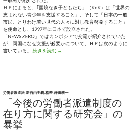
ー取材が紹介された。
ＨＰによると、｢国境なき子どもたち」（KnK）は「世界の
恵まれない青少年を支援すること」、そして「日本の一般
市民、とりわけ若い世代の人々に対し教育啓発すること」
を使命とし、1997年に日本で設立された。
「NEWS ZERO」ではカンボジアで交流が紹介されていた
が、同国になぜ支援が必要かについて、ＨＰは次のように
「国境なき子どもたち」の活動
書いている。
続きを読む
→
労働者派遣法
,
新自由主義
,
格差
,
鎌田耕一
「今後の労働者派遣制度の
在り方に関する研究会」の
暴挙