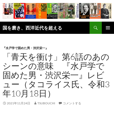
コ
ン
テ
ン
検
ツ
国を磨き、西洋近代を超える
索
へ
メインメ
ス
ニュー
キ
『水戸学で固めた男・渋沢栄一』
ッ
「青天を衝け」第6話のあの
プ
シーンの意味 『水戸学で
固めた男・渋沢栄一』レビ
ュー（タコライス氏、令和3
年10月18日）
2021年11月24日
TSUBOUCHI
コメントする