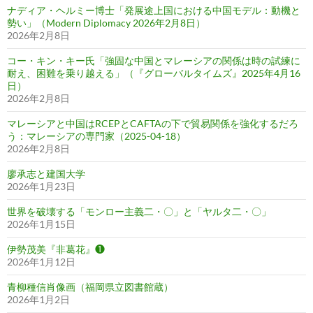
ナディア・ヘルミー博士「発展途上国における中国モデル：動機と
勢い」（Modern Diplomacy 2026年2月8日）
2026年2月8日
コー・キン・キー氏「強固な中国とマレーシアの関係は時の試練に
耐え、困難を乗り越える」（『グローバルタイムズ』2025年4月16
日）
2026年2月8日
マレーシアと中国はRCEPとCAFTAの下で貿易関係を強化するだろ
う：マレーシアの専門家（2025-04-18）
2026年2月8日
廖承志と建国大学
2026年1月23日
世界を破壊する「モンロー主義二・〇」と「ヤルタ二・〇」
2026年1月15日
伊勢茂美『非葛花』❶
2026年1月12日
青柳種信肖像画（福岡県立図書館蔵）
2026年1月2日