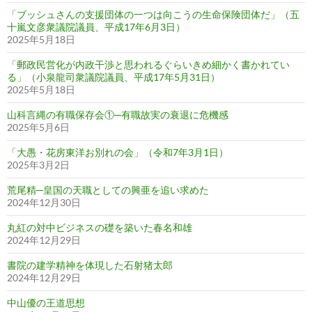
「ブッシュさんの支援団体の一つは向こうの生命保険団体だ」（五
十嵐文彦衆議院議員、平成17年6月3日）
2025年5月18日
「郵政民営化が内政干渉と思われるぐらいきめ細かく書かれてい
る」（小泉龍司衆議院議員、平成17年5月31日）
2025年5月18日
山科言縄の有職保存会①─有職故実の衰退に危機感
2025年5月6日
「大愚・花房東洋お別れの会」（令和7年3月1日）
2025年3月2日
荒尾精─皇国の天職としての興亜を追い求めた
2024年12月30日
丸紅の対中ビジネスの礎を築いた春名和雄
2024年12月29日
書院の建学精神を体現した石射猪太郎
2024年12月29日
中山優の王道思想