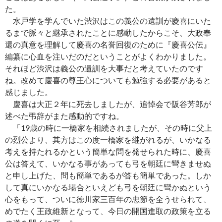
た。
水戸学を学んでいた渋沢はこの義公の遺訓が慶喜にいた
るまで脈々と継承されたことに感動したからこそ、大政奉
還の真意を理解して慶喜の名誉回復のために『慶喜公伝』
編纂に心血を注いだのだということがよくわかりました。
それほど渋沢は義公の遺訓を大事だと考えていたのです
ね。改めて慶喜の尊王心についても勉強する必要があると
感じました。
慶喜は大正２年に死去しましたが、追悼会で阪谷芳郎が
述べた弔辞がまた感動的ですね。
「19歳の時に一橋家を相続されましたが、その時に父上
の烈公より、其方はこの度一橋家を継がれるが、いかなる
考えを持たれるかという簡単な問を発せられた時に、慶喜
公は答えて、いかなる事があっても弓を朝廷に彎きませぬ
と申し上げた、問も簡単であるが答も簡単であった。しか
して真にいかなる場合といえども弓を朝廷に彎かぬという
心をもって、ついに徳川家三百年の忠節を全うせられて、
めでたく王政維新となって、今日の開国進取の政策を立る