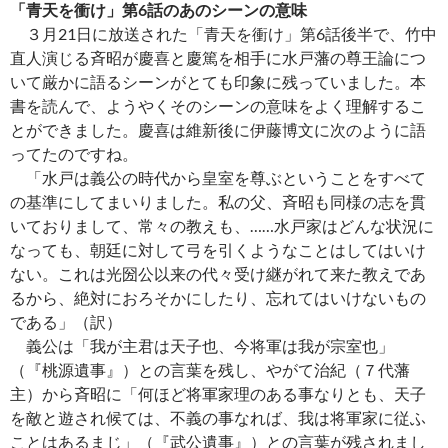
「青天を衝け」第6話のあのシーンの意味
３月21日に放送された「青天を衝け」第6話後半で、竹中
直人演じる斉昭が慶喜と慶篤を相手に水戸藩の尊王論につ
いて厳かに語るシーンがとても印象に残っていました。本
書を読んで、ようやくそのシーンの意味をよく理解するこ
とができました。慶喜は維新後に伊藤博文に次のように語
ってたのですね。
「水戸は義公の時代から皇室を尊ぶということをすべて
の基準にしてまいりました。私の父、斉昭も同様の志を貫
いておりまして、常々の教えも、……水戸家はどんな状況に
なっても、朝廷に対して弓を引くようなことはしてはいけ
ない。これは光圀公以来の代々受け継がれて来た教えであ
るから、絶対におろそかにしたり、忘れてはいけないもの
である」（訳）
義公は「我が主君は天子也、今将軍は我が宗室也」
（『桃源遺事』）との言葉を残し、やがて治紀（７代藩
主）から斉昭に「何ほど将軍家理のある事なりとも、天子
を敵と遊され候ては、不義の事なれば、我は将軍家に従ふ
ことはあるまじ」（『武公遺事』）との言葉が残されまし