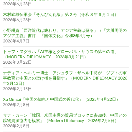
2026年6月28日
木村武雄伝承会『そんぴん瓦版』第２号（令和８年６月１日）
2026年6月28日
小野耕資「西洋近代は終わり、アジア主義は蘇る」（『大川周明の
アジア主義』書評 『国体文化』令和8年4月号）
2026年4月7日
トゥフ・ヌグラハ「AI主権とグローバル・サウスの第三の道」
（MODERN DIPLOMACY 2026年3月21日）
2026年3月22日
ナディア・ヘルミー博士「アシュラフ・ザヘル中将がエジプトの軍
事教育と中国との架け橋を目指す」（MODERN DIPLOMACY 2026
年2月13日）
2026年2月15日
Xu Qingqi「中国の知恵と中国式の近代化」（2025年4月22日）
2026年2月8日
サナ・カーン「韓国、米国主導の貿易ブロックに参加後、中国との
鉱物資源協力を模索」（Modern Diplomacy 2026年2月5日）
2026年2月8日