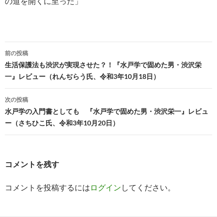
の道を開くに至った」
投
前の投稿
稿
生活保護法も渋沢が実現させた？！『水戸学で固めた男・渋沢栄
一』レビュー（れんぢらう氏、令和3年10月18日）
ナ
ビ
次の投稿
水戸学の入門書としても 『水戸学で固めた男・渋沢栄一』レビュ
ゲ
ー（さちひこ氏、令和3年10月20日）
ー
シ
コメントを残す
ョ
ン
コメントを投稿するには
ログイン
してください。