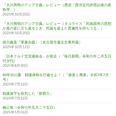
『大川周明のアジア主義』レビュー（愚泥「西洋近代終焉以後の新
秩序」）
2025年10月20日
『大川周明のアジア主義』レビュー（タコライス「民族固有の思想
が真の姿に立ち返るとき、民族を超えた普遍性を持ちうる」）
2025年10月20日
徳川義直『軍書合鑑』（名古屋市蓬左文庫所蔵）
2025年10月12日
「日本クルド交流連絡会」が発足（『毎日新聞』令和六年二月五日
付夕刊）
2025年8月30日
80年目の夏 戦後体制を打破せよ！（『維新と興亜』令和7年7月
号）
2025年7月22日
戦後保守を批判した『新勢力』
2025年7月22日
楠公祭（令和七年五月二十五日）
2025年5月26日