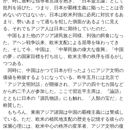
が、時に過剰な指導者意識を抱き、「日本盟主論」として
批判を浴びた。つまり、日本が覇権主義に陥ったことは否
めないのではないか。日本は欧米列強に必死に対抗するあ
まり、勢いあまって過ちを犯した側面があるように見え
る。それでもアジア人は日本に期待していたのだ。
中国もまた他のアジア諸民族と同様、列強の餌食になっ
た。アヘン戦争以来、欧米支配による屈辱を味わってき
た。そして今、中国は、「中華民族の偉大な復興」「中国
の夢」の国家目標を打ち出し、欧米主導の秩序を揺るがし
つつある。
同時に、中国はかつて日本が行ったようにアジア文明の
価値を称揚するようになっている。昨年五月には北京で
「アジア文明対話」が開催され、アジアの四十七カ国など
から約二千人が参加した。ここで習近平主席は、『論語』
とともに日本の『源氏物語』にも触れ、「人類の宝だ」と
称賛した。
もちろん、東南アジア諸国は中国の覇権主義には警戒し
ている。ただ、欧米の植民地支配の歴史を記憶する彼らの
深層心理には、欧米中心の秩序の変革者、アジア文明の復