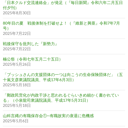
「日本クルド交流連絡会」が発足（『毎日新聞』令和六年二月五日
付夕刊）
2025年8月30日
80年目の夏 戦後体制を打破せよ！（『維新と興亜』令和7年7月
号）
2025年7月22日
戦後保守を批判した『新勢力』
2025年7月22日
楠公祭（令和七年五月二十五日）
2025年5月26日
「ブッシュさんの支援団体の一つは向こうの生命保険団体だ」（五
十嵐文彦衆議院議員、平成17年6月3日）
2025年5月18日
「郵政民営化が内政干渉と思われるぐらいきめ細かく書かれてい
る」（小泉龍司衆議院議員、平成17年5月31日）
2025年5月18日
山科言縄の有職保存会①─有職故実の衰退に危機感
2025年5月6日