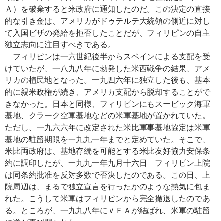
Ａ）を破棄すると米政府に通知したのだ。この決定の直接
的な引き金は、アメリカがドゥテルテ大統領の側近に対し
て入国ビザの発給を拒否したことだが、フィリピンの自主
独立志向に注目すべきである。
フィリピンは一六世紀後半からスペインによる支配を受
けていたが、一八九八年に勃発した米西戦争の結果、アメ
リカの植民地となった。一九四六年に独立した後も、基本
的に親米政権が続き、アメリカ支配から脱却することがで
きなかった。日本と同様、フィリピンにもスービック海軍
基地、クラーク空軍基地などの米軍基地が置かれていた。
ただし、一九六六年に改定された米比軍事基地協定は米軍
基地の駐留期限を一九九一年までと定めていた。そこで、
米比両政府は、基地存続を可能とする米比友好協力安保条
約に調印したが、一九九一年九月十六日 フィリピン上院
は同条約批准を反対多数で否決したのである。この日、上
院周辺は、まるで独立宣言を行ったかのような熱気に包ま
れた。こうして米軍はフィリピンから完全撤退したのであ
る。ところが、一九九八年にＶＦＡが結ばれ、米軍の駐留