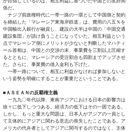
が目指しているのは、相互利益に基づいた中国との友好関
係だ。
ナジブ前政権時代に一帯一路の一環として中国側と契約
を締結した「マレーシア東海岸鉄道」は、費用の八五％を
中国輸出入銀行が融資し、建設の大半は中国の「中国交通
建設集団」が請け負うことになっていた。相互利益という
点でマレーシア側にメリットが少ないと判断したマハティ
ール首相は、中国との交渉の末、事業費を三割以上圧縮す
るとともに、マレーシアの受注割合も四割までアップさせ
た。さらに、事業費の借入金利も下げた。
一帯一路について、相互に利益がなければ参加しないと
いう姿勢を明確にすることが重要だということである。
■ＡＳＥＡＮの反覇権主義
一九九〇年代以降、東南アジアにおける日本の影響力は
徐々に低下しつつある。経済力の低下はその一因である。
しかし、もっと重大な問題は、日本人がアジアの一員とし
て主体的にアジアに関わる意志の喪失したことである。ア
メリカの代弁者としてアジアに関与するのではなく、主体