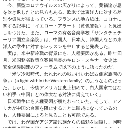
今、新型コロナウイルスの広がりによって、黄禍論が息
を吹き返したとの見方もある。欧米では東洋人に対する差
別や偏見が強まっている。フランスの地方紙は、コロナに
関する記事に「イエロー・アラート（黄色警報）」と見出
しをつけた。また、ローマの有名音楽学校「サンタチェチ
ーリア国立音楽院」は、中国人、日本人、韓国人などの東
洋人の学生に対するレッスンを中止すると発表した。
実は、米中新冷戦の背景にも、人種要因がある。昨年四
月、米国務省政策立案局局長のキロン・スキナー女史は、
安全保障関連のフォーラムで以下のように語ったのだ。
「米ソ冷戦時代、われわれの戦いはいわば西側家族間の
争い（a fight within the Western family）のようなものだっ
た。しかし、今後アメリカは史上初めて、白人国家ではな
い相手（中国）との偉大なる対決に備えていく」
日米戦争にも人種要因が横たわっていた。そして、アメ
リカが中国の台頭を阻止することに躍起になっているの
も、人種要因によると見ることも可能である。
では、わが国がアジア諸民族からの信頼を回復し、同時