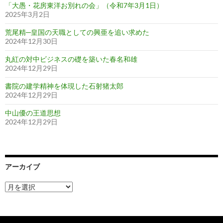
「大愚・花房東洋お別れの会」（令和7年3月1日）
2025年3月2日
荒尾精─皇国の天職としての興亜を追い求めた
2024年12月30日
丸紅の対中ビジネスの礎を築いた春名和雄
2024年12月29日
書院の建学精神を体現した石射猪太郎
2024年12月29日
中山優の王道思想
2024年12月29日
アーカイブ
ア
ー
カ
イ
ブ