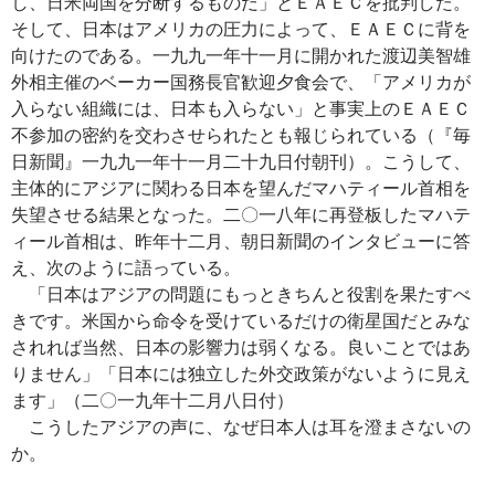
し、日米両国を分断するものだ」とＥＡＥＣを批判した。
そして、日本はアメリカの圧力によって、ＥＡＥＣに背を
向けたのである。一九九一年十一月に開かれた渡辺美智雄
外相主催のベーカー国務長官歓迎夕食会で、「アメリカが
入らない組織には、日本も入らない」と事実上のＥＡＥＣ
不参加の密約を交わさせられたとも報じられている（『毎
日新聞』一九九一年十一月二十九日付朝刊）。こうして、
主体的にアジアに関わる日本を望んだマハティール首相を
失望させる結果となった。二〇一八年に再登板したマハテ
ィール首相は、昨年十二月、朝日新聞のインタビューに答
え、次のように語っている。
「日本はアジアの問題にもっときちんと役割を果たすべ
きです。米国から命令を受けているだけの衛星国だとみな
されれば当然、日本の影響力は弱くなる。良いことではあ
りません」「日本には独立した外交政策がないように見え
ます」（二〇一九年十二月八日付）
こうしたアジアの声に、なぜ日本人は耳を澄まさないの
か。