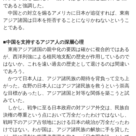
であると強調した。
中国との対立を煽るアメリカに日本が追従すれば、東南
アジア諸国は日本を拒否することになりかねないというこ
とである。
■中国を支持するアジア人の深層心理
東南アジア諸国の親中化の要因は確かに複合的ではある
が、西洋列強による植民地支配の歴史が作用しているので
はないか。これを遠い過去の歴史として退けるのは間違い
であろう。
かつて日本人は、アジア諸民族の期待を背負って立ち上
がった。在野の日本人にはアジア諸民族を救うという崇高
な目標があったし、アジア諸国と対等な関係を築こうと試
みていた。
しかし、戦争に至る日本政府の対アジア外交は、民族自
決権の尊重という点において万全だったわけではないし、
戦時下のアジア占領地における日本の統治が万全だったわ
けではない。わが国は、アジア諸民族の解放に手を貸した