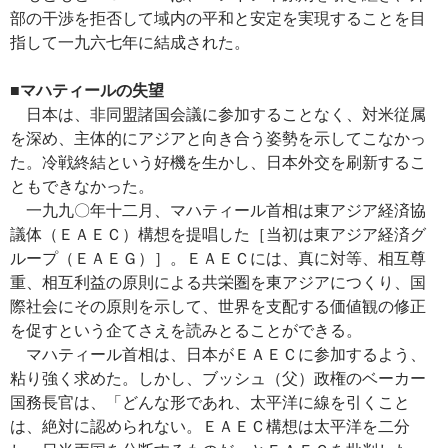
部の干渉を拒否して域内の平和と安定を実現することを目
指して一九六七年に結成された。
■マハティールの失望
日本は、非同盟諸国会議に参加することなく、対米従属
を深め、主体的にアジアと向き合う姿勢を示してこなかっ
た。冷戦終結という好機を生かし、日本外交を刷新するこ
ともできなかった。
一九九〇年十二月、マハティール首相は東アジア経済協
議体（ＥＡＥＣ）構想を提唱した［当初は東アジア経済グ
ループ（ＥＡＥＧ）］。ＥＡＥＣには、真に対等、相互尊
重、相互利益の原則による共栄圏を東アジアにつくり、国
際社会にその原則を示して、世界を支配する価値観の修正
を促すという企てさえを読みとることができる。
マハティール首相は、日本がＥＡＥＣに参加するよう、
粘り強く求めた。しかし、ブッシュ（父）政権のベーカー
国務長官は、「どんな形であれ、太平洋に線を引くこと
は、絶対に認められない。ＥＡＥＣ構想は太平洋を二分