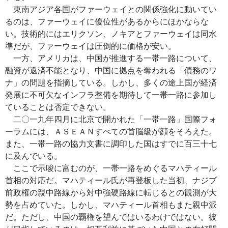
東南アジア各国がファーウェイとの関係強化に動いてい
るのは、ファーウェイに優位性があるからにほかならな
い。技術的にはエリクソン、ノキアとファーウェイは同水
準だが、ファーウェイは圧倒的に価格が安い。
一方、アメリカは、中国が推進する一帯一路について、
融資が返済不能となり、中国に拠点を奪われる「債務のワ
ナ」の問題を指摘している。しかし、多くの途上国が経済
発展に不可欠なインフラ整備を期待して一帯一路に参加し
ていることは否定できない。
二〇一九年四月に北京で開かれた「一帯一路」国際フォ
ーラムには、ＡＳＥＡＮすべての首脳級が顔をそろえた。
また、一帯一路の協力文書に調印した国はすでに百三十七
に及んでいる。
ここで示唆に富むのが、一帯一路をめぐるマハティール
首相の対応だ。マハティール氏が再登板した当初、ナジブ
前政権の親中路線から対中強硬路線に転じるとの観測が大
勢を占めていた。しかし、マハティール首相もまた親中派
だ。ただし、中国の覇権を望んではいるわけではない。彼