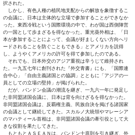
択された。
しかし、有色人種の植民地支配からの解放を象徴するこ
の会議に、日本は主体的な立場で参加することができなか
った。東西冷戦という国際環境の中で、わが国は西側陣営
の一国として歩まざるを得なかった。重光葵外相は、「日
本が参加することによって、会議が好ましくない方向へリ
ードされることを防ぐこともできる」とアメリカを説得
し、ようやくアメリカの許可を得て参加したのである。
それでも、日本外交のアジア重視は辛うじて維持され
た。一九五七年に創刊された『外交青書』にも、「国際連
合中心」「自由主義諸国との協調」とともに「アジアの一
員としての立場の堅持」が掲げられた。
だが、バンドン会議の潮流を継ぎ、一九六一年に発足し
た非同盟諸国会議に、日本は背を向けざるを得なかった。
非同盟諸国会議は、反覇権主義、民族自決を掲げる諸国家
の会議として継続してきた。スカルノ大統領やマレーシア
のマハティール首相は、非同盟諸国会議の牽引役として大
きな役割を果たしてきた。
もともとＡＳＥＡＮは、バンドン十原則を引き継ぎ、外