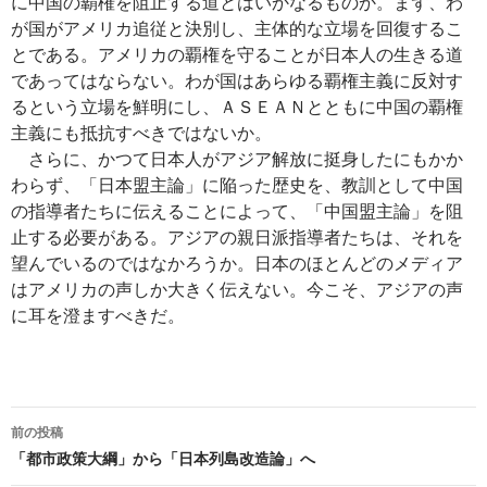
に中国の覇権を阻止する道とはいかなるものか。まず、わ
が国がアメリカ追従と決別し、主体的な立場を回復するこ
とである。アメリカの覇権を守ることが日本人の生きる道
であってはならない。わが国はあらゆる覇権主義に反対す
るという立場を鮮明にし、ＡＳＥＡＮとともに中国の覇権
主義にも抵抗すべきではないか。
さらに、かつて日本人がアジア解放に挺身したにもかか
わらず、「日本盟主論」に陥った歴史を、教訓として中国
の指導者たちに伝えることによって、「中国盟主論」を阻
止する必要がある。アジアの親日派指導者たちは、それを
望んでいるのではなかろうか。日本のほとんどのメディア
はアメリカの声しか大きく伝えない。今こそ、アジアの声
に耳を澄ますべきだ。
投
前の投稿
稿
「都市政策大綱」から「日本列島改造論」へ