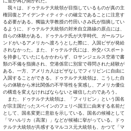
に道が再び開かれた。
我々は、ドゥテルテ大統領が目指しているものが真の主
権回復とアイデンティティティの確立であることに注意す
る必要がある。獨協大学教授の竹田いさみ氏が指摘してい
るように、ドゥテルテ大統領の対米自立路線の原点には、
自らの体験がある。ドゥテルテ氏が大学時代、ガールフレ
ンドがいるアメリカへ渡ろうとした際に、入国ビザが発給
されなかった。また、ドゥテルテ氏には、外交パスポート
を持参していたにもかかわらず、ロサンジェルス空港で書
類の不備を指摘され、空港係官に別室で尋問された経験が
ある。一方、アメリカ人はビザなしでフィリピンに自由に
入国することができる。ドゥテルテ大統領は、こうした自
らの体験から米比関係の不平等性を実感し、アメリカ優位
の構造を変えなければならないと確信したのであろう。
また、ドゥテルテ大統領は、「フィリピン」という国名
が宗主国だったスペインのフェリペ国王に由来する名前だ
として、国名変更に意欲を示している。国名の候補として
「マハルリカ（高潔）」などが候補に挙がっている。ドゥ
テルテ大統領が共感するマルコス元大統領も、かつて「マ