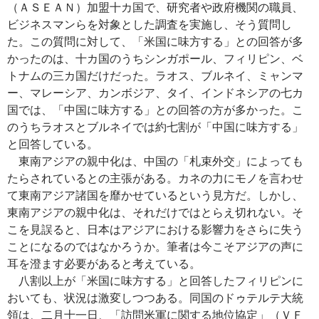
（ＡＳＥＡＮ）加盟十カ国で、研究者や政府機関の職員、
ビジネスマンらを対象とした調査を実施し、そう質問し
た。この質問に対して、「米国に味方する」との回答が多
かったのは、十カ国のうちシンガポール、フィリピン、ベ
トナムの三カ国だけだった。ラオス、ブルネイ、ミャンマ
ー、マレーシア、カンボジア、タイ、インドネシアの七カ
国では、「中国に味方する」との回答の方が多かった。こ
のうちラオスとブルネイでは約七割が「中国に味方する」
と回答している。
東南アジアの親中化は、中国の「札束外交」によっても
たらされているとの主張がある。カネの力にモノを言わせ
て東南アジア諸国を靡かせているという見方だ。しかし、
東南アジアの親中化は、それだけではとらえ切れない。そ
こを見誤ると、日本はアジアにおける影響力をさらに失う
ことになるのではなかろうか。筆者は今こそアジアの声に
耳を澄ます必要があると考えている。
八割以上が「米国に味方する」と回答したフィリピンに
おいても、状況は激変しつつある。同国のドゥテルテ大統
領は、二月十一日、「訪問米軍に関する地位協定」（ＶＦ