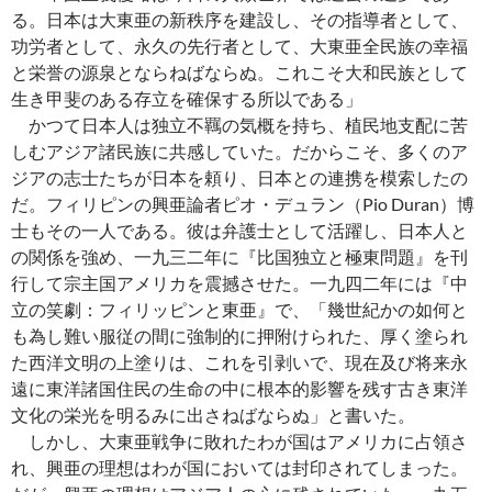
る。日本は大東亜の新秩序を建設し、その指導者として、
功労者として、永久の先行者として、大東亜全民族の幸福
と栄誉の源泉とならねばならぬ。これこそ大和民族として
生き甲斐のある存立を確保する所以である」
かつて日本人は独立不羈の気概を持ち、植民地支配に苦
しむアジア諸民族に共感していた。だからこそ、多くのア
ジアの志士たちが日本を頼り、日本との連携を模索したの
だ。フィリピンの興亜論者ピオ・デュラン（Pio Duran）博
士もその一人である。彼は弁護士として活躍し、日本人と
の関係を強め、一九三二年に『比国独立と極東問題』を刊
行して宗主国アメリカを震撼させた。一九四二年には『中
立の笑劇：フィリッピンと東亜』で、「幾世紀かの如何と
も為し難い服従の間に強制的に押附けられた、厚く塗られ
た西洋文明の上塗りは、これを引剥いで、現在及び将来永
遠に東洋諸国住民の生命の中に根本的影響を残す古き東洋
文化の栄光を明るみに出さねばならぬ」と書いた。
しかし、大東亜戦争に敗れたわが国はアメリカに占領さ
れ、興亜の理想はわが国においては封印されてしまった。