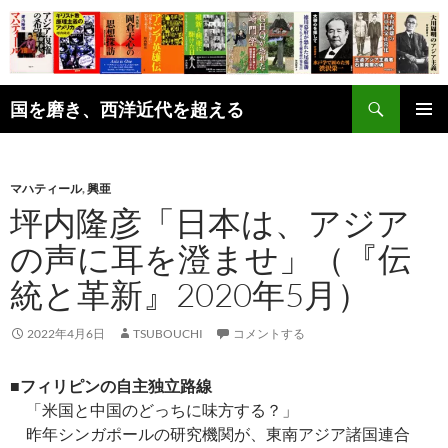
コ
ン
テ
ン
検
ツ
国を磨き、西洋近代を超える
索
へ
メインメ
ス
ニュー
キ
マハティール
,
興亜
ッ
坪内隆彦「日本は、アジア
プ
の声に耳を澄ませ」（『伝
統と革新』2020年5月）
2022年4月6日
TSUBOUCHI
コメントする
■フィリピンの自主独立路線
「米国と中国のどっちに味方する？」
昨年シンガポールの研究機関が、東南アジア諸国連合