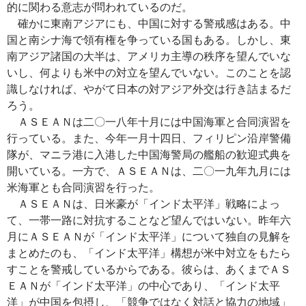
的に関わる意志が問われているのだ。
確かに東南アジアにも、中国に対する警戒感はある。中
国と南シナ海で領有権を争っている国もある。しかし、東
南アジア諸国の大半は、アメリカ主導の秩序を望んでいな
いし、何よりも米中の対立を望んでいない。このことを認
識しなければ、やがて日本の対アジア外交は行き詰まるだ
ろう。
ＡＳＥＡＮは二〇一八年十月には中国海軍と合同演習を
行っている。また、今年一月十四日、フィリピン沿岸警備
隊が、マニラ港に入港した中国海警局の艦船の歓迎式典を
開いている。一方で、ＡＳＥＡＮは、二〇一九年九月には
米海軍とも合同演習を行った。
ＡＳＥＡＮは、日米豪が「インド太平洋」戦略によっ
て、一帯一路に対抗することなど望んではいない。昨年六
月にＡＳＥＡＮが「インド太平洋」について独自の見解を
まとめたのも、「インド太平洋」構想が米中対立をもたら
すことを警戒しているからである。彼らは、あくまでＡＳ
ＥＡＮが「インド太平洋」の中心であり、「インド太平
洋」が中国を包摂し、「競争ではなく対話と協力の地域」