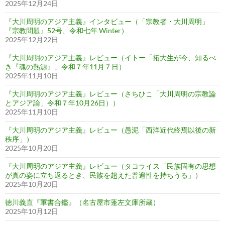
2025年12月24日
『大川周明のアジア主義』インタビュー（「宗教者・大川周明」
『宗教問題』52号、令和七年 Winter）
2025年12月22日
『大川周明のアジア主義』レビュー（イトー「拓大生が今、知るべ
き『魂の熱源』」令和７年11月７日）
2025年11月10日
『大川周明のアジア主義』レビュー（さちひこ「大川周明の宗教論
とアジア論」令和７年10月26日））
2025年11月10日
『大川周明のアジア主義』レビュー（愚泥「西洋近代終焉以後の新
秩序」）
2025年10月20日
『大川周明のアジア主義』レビュー（タコライス「民族固有の思想
が真の姿に立ち返るとき、民族を超えた普遍性を持ちうる」）
2025年10月20日
徳川義直『軍書合鑑』（名古屋市蓬左文庫所蔵）
2025年10月12日