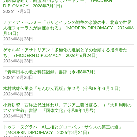
力関係を経て：同盟国ではなくパートナー」（MODERN
DIPLOMACY 2026年7月1日）
2026年7月3日
ナディア・ヘルミー「ガザとイランの戦争の余波の中、北京で世界
人権フォーラムが開催される」（MODERN DIPLOMACY 2026年6
月14日）
2026年6月28日
ゲオルギ・アサトリアン「多極化の進展とその台頭する指導者た
ち」（MODERN DIPLOMACY 2026年6月24日）
2026年6月28日
『青年日本の歌史料館図録』書評（令和8年7月）
2026年6月28日
木村武雄伝承会『そんぴん瓦版』第２号（令和８年６月１日）
2026年6月28日
小野耕資「西洋近代は終わり、アジア主義は蘇る」（『大川周明の
アジア主義』書評 『国体文化』令和8年4月号）
2026年4月7日
トゥフ・ヌグラハ「AI主権とグローバル・サウスの第三の道」
（MODERN DIPLOMACY 2026年3月21日）