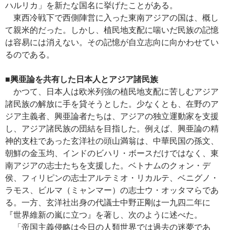
ハルリカ」を新たな国名に挙げたことがある。
東西冷戦下で西側陣営に入った東南アジアの国は、概し
て親米的だった。しかし、植民地支配に喘いだ民族の記憶
は容易には消えない。その記憶が自立志向に向かわせてい
るのである。
■興亜論を共有した日本人とアジア諸民族
かつて、日本人は欧米列強の植民地支配に苦しむアジア
諸民族の解放に手を貸そうとした。少なくとも、在野のア
ジア主義者、興亜論者たちは、アジアの独立運動家を支援
し、アジア諸民族の団結を目指した。例えば、興亜論の精
神的支柱であった玄洋社の頭山満翁は、中華民国の孫文、
朝鮮の金玉均、インドのビハリ・ボースだけではなく、東
南アジアの志士たちを支援した。ベトナムのクォン・デ
侯、フィリピンの志士アルテミオ・リカルテ、ベニグノ・
ラモス、ビルマ（ミャンマー）の志士ウ・オッタマらであ
る。一方、玄洋社出身の代議士中野正剛は一九四二年に
『世界維新の嵐に立つ』を著し、次のように述べた。
「帝国主義侵略は今日の人類世界では過去の迷夢であ