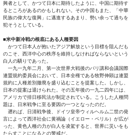
興者として、かつて日本に期待したように、中国に期待す
るところがあるのかもしれない。その中国もまた、「中華
民族の偉大な復興」に邁進するあまり、勢い余って過ちを
犯そうとしている。
■米中新冷戦の根底にある人種要因
かつて日本人が抱いたアジア解放という目標を阻んだも
のこそ、西洋中心の秩序を維持しなければならないという
白人の驕りであった。
一九一九年二月、第一次世界大戦後のパリ講和会議国際
連盟規約委員会において、日本全権である牧野伸顕は連盟
規約に人種差別撤廃を盛り込むことを提案した。しかし、
日本の提案は退けられた。その五年後の一九二四年には、
アメリカで排日移民法が制定されている。こうした人種問
題は、日米戦争に至る要因の一つとなったのだ。
遡れば、日清戦争後、ドイツ皇帝ウィルヘルム二世の発
言によって西洋社会に黄禍論（イエロー・ペリル）が広が
った、黄色人種の力が白人を凌駕すると、世界に災いをも
たらすことになるとの警戒だ。