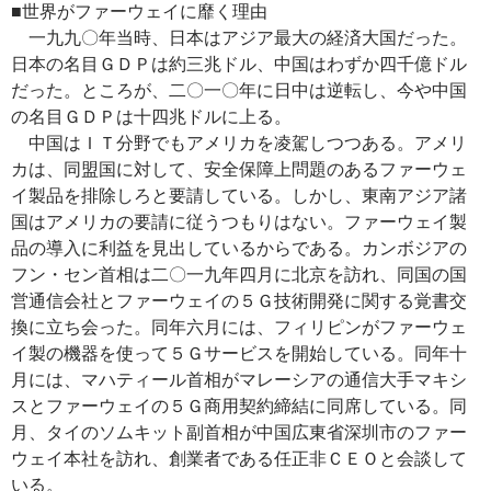
■世界がファーウェイに靡く理由
一九九〇年当時、日本はアジア最大の経済大国だった。
日本の名目ＧＤＰは約三兆ドル、中国はわずか四千億ドル
だった。ところが、二〇一〇年に日中は逆転し、今や中国
の名目ＧＤＰは十四兆ドルに上る。
中国はＩＴ分野でもアメリカを凌駕しつつある。アメリ
カは、同盟国に対して、安全保障上問題のあるファーウェ
イ製品を排除しろと要請している。しかし、東南アジア諸
国はアメリカの要請に従うつもりはない。ファーウェイ製
品の導入に利益を見出しているからである。カンボジアの
フン・セン首相は二〇一九年四月に北京を訪れ、同国の国
営通信会社とファーウェイの５Ｇ技術開発に関する覚書交
換に立ち会った。同年六月には、フィリピンがファーウェ
イ製の機器を使って５Ｇサービスを開始している。同年十
月には、マハティール首相がマレーシアの通信大手マキシ
スとファーウェイの５Ｇ商用契約締結に同席している。同
月、タイのソムキット副首相が中国広東省深圳市のファー
ウェイ本社を訪れ、創業者である任正非ＣＥＯと会談して
いる。