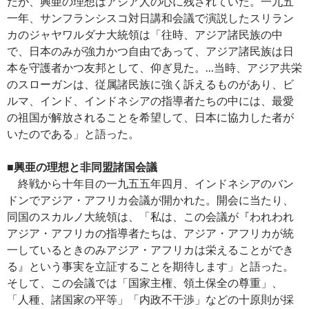
だが、興亜の理想はアジア人の心に残されていた。一九五
一年、サンフランシスコ対日講和会議で演説したスリラン
カのジャヤワルダナ大統領は「往時、アジア諸民族の中
で、日本のみが強力かつ自由であって、アジア諸民族は日
本を守護者かつ友邦として、仰ぎ見た。…当時、アジア共栄
のスローガンは、従属諸民族に強く訴えるものがあり、ビ
ルマ、インド、インドネシアの指導者たちの中には、最愛
の祖国が解放されることを希望して、日本に協力した者が
いたのである」と語った。
■興亜の理想と非同盟諸国会議
終戦から十年目の一九五五年四月、インドネシアのバン
ドンでアジア・アフリカ会議が開かれた。開会に当たり、
同国のスカルノ大統領は、「私は、この会議が『われわれ
アジア・アフリカの指導者たちは、アジア・アフリカが統
一しているときのみアジア・アフリカは栄えることができ
る』という事実を立証することを期待します」と語った。
そして、この会議では「国家主権、領土保全の尊重」、
「人種、諸国家の平等」「内政不干渉」などの十原則が採