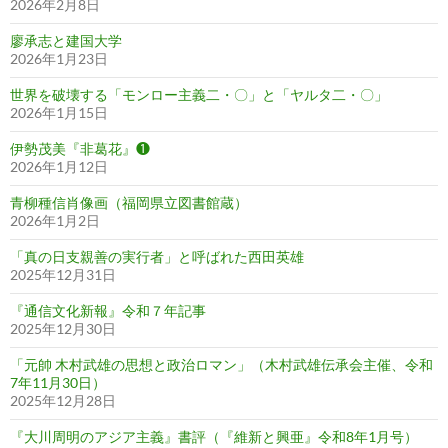
2026年2月8日
廖承志と建国大学
2026年1月23日
世界を破壊する「モンロー主義二・〇」と「ヤルタ二・〇」
2026年1月15日
伊勢茂美『非葛花』❶
2026年1月12日
青柳種信肖像画（福岡県立図書館蔵）
2026年1月2日
「真の日支親善の実行者」と呼ばれた西田英雄
2025年12月31日
『通信文化新報』令和７年記事
2025年12月30日
「元帥 木村武雄の思想と政治ロマン」（木村武雄伝承会主催、令和
7年11月30日）
2025年12月28日
『大川周明のアジア主義』書評（『維新と興亜』令和8年1月号）