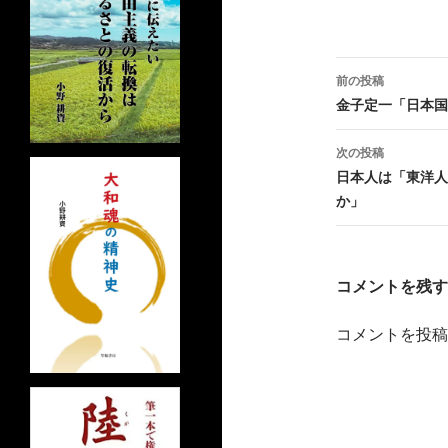
投
前の投稿
稿
金子定一「日本国
ナ
次の投稿
ビ
日本人は「東洋人
か」
ゲ
ー
シ
コメントを残す
ョ
コメントを投稿
ン