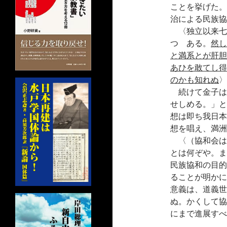
ことを挙げた。
治による民族協
〈独立以来七
つゝある。
然し
と満系とが肝胆
あひを敢てし得
のかも知れぬ
〉
続けて金子は
せしめる。」と
想は即ち我日本
想を唱え、満洲
〈（協和会は
とは何ぞや。ま
民族協和の目的
ることが明かに
意義は、道義世
ぬ。かくして協
にまで進展すべ