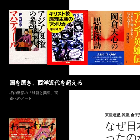
コ
ン
テ
ン
ツ
へ
ス
キ
ッ
プ
検
国を磨き、西洋近代を超える
索
坪内隆彦の「維新と興亜」実
践へのノート
東亜連盟
,
興亜
,
金子
なぜ日
ったの