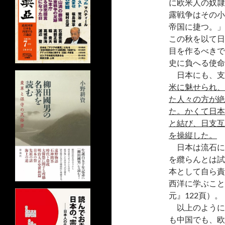
に欧米人の奴隷
露戦争はその小
帝国に捷つ。」
この秋を以て日
目を作るべきで
史に負へる使命
日本にも、支
米に魅せられ、
た人々の方が絶
た。かくて日本
と結び、日支互
を操縦した。
日本は流石に
を纜らんとは試
本として自ら責
西洋に学ぶこと
元』122頁）。
以上のように
も中国でも、欧