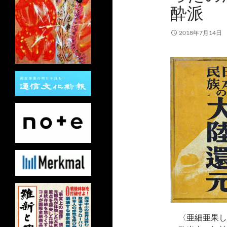
酔派
2018年7月14日
〈亜細亜果し