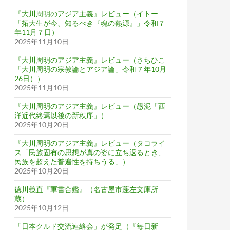
『大川周明のアジア主義』レビュー（イトー
「拓大生が今、知るべき『魂の熱源』」令和７
年11月７日）
2025年11月10日
『大川周明のアジア主義』レビュー（さちひこ
「大川周明の宗教論とアジア論」令和７年10月
26日））
2025年11月10日
『大川周明のアジア主義』レビュー（愚泥「西
洋近代終焉以後の新秩序」）
2025年10月20日
『大川周明のアジア主義』レビュー（タコライ
ス「民族固有の思想が真の姿に立ち返るとき、
民族を超えた普遍性を持ちうる」）
2025年10月20日
徳川義直『軍書合鑑』（名古屋市蓬左文庫所
蔵）
2025年10月12日
「日本クルド交流連絡会」が発足（『毎日新