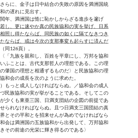
さらに、金子は日中結合の失敗の原因を満洲国統
和の遅れに見出す。
閲年、満洲国は慥に恥かしからざる進歩を邃げ
若し、更に速やか真の民族協和の実を挙げ、日系
相照し得たならば、同民族の如くに隔てなきつき
たならば、或は今次の支那事変も起らすに済んだ
（同126頁）。
〈「九族を親和し、百姓を平章にし、万邦を協和
いふことは、古代支那哲人の理想である。この理
の肇国の理想と相通ずるものだ〉と民族協和の理
協和会の成長を次のように求めた。
）もっと成人しなければならぬ。／協和会の成人
づ民族協和の実が挙がることである。そしてこの
が少くも東亜三国、日満支団結の企図の前提であ
せられなければならぬ。且つ日満支三国団結の真
界とその平和とを招来せんが為めでなければなら
和会は満洲国の五族協和から出発して、万邦協和
きその前途の光栄に輝き得るのである〉