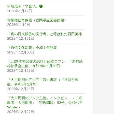
伊勢茂美『非葛花』❶
2026年1月12日
青柳種信肖像画（福岡県立図書館蔵）
2026年1月2日
「真の日支親善の実行者」と呼ばれた西田英雄
2025年12月31日
『通信文化新報』令和７年記事
2025年12月30日
「元帥 木村武雄の思想と政治ロマン」（木村武
雄伝承会主催、令和7年11月30日）
2025年12月28日
『大川周明のアジア主義』書評（『維新と興
亜』令和8年1月号）
2025年12月24日
『大川周明のアジア主義』インタビュー（「宗
教者・大川周明」『宗教問題』52号、令和七年
Winter）
2025年12月22日