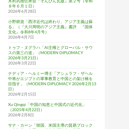
木村武雄伝承会『そんぴん瓦版』第２号（令和
８年６月１日）
2026年6月28日
小野耕資「西洋近代は終わり、アジア主義は蘇
る」（『大川周明のアジア主義』書評 『国体
文化』令和8年4月号）
2026年4月7日
トゥフ・ヌグラハ「AI主権とグローバル・サウ
スの第三の道」（MODERN DIPLOMACY
2026年3月21日）
2026年3月22日
ナディア・ヘルミー博士「アシュラフ・ザヘル
中将がエジプトの軍事教育と中国との架け橋を
目指す」（MODERN DIPLOMACY 2026年2月13
日）
2026年2月15日
Xu Qingqi「中国の知恵と中国式の近代化」
（2025年4月22日）
2026年2月8日
サナ・カーン「韓国、米国主導の貿易ブロック