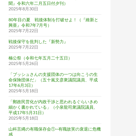
聞』令和六年二月五日付夕刊）
2025年8月30日
80年目の夏 戦後体制を打破せよ！（『維新と
興亜』令和7年7月号）
2025年7月22日
戦後保守を批判した『新勢力』
2025年7月22日
楠公祭（令和七年五月二十五日）
2025年5月26日
「ブッシュさんの支援団体の一つは向こうの生
命保険団体だ」（五十嵐文彦衆議院議員、平成
17年6月3日）
2025年5月18日
「郵政民営化が内政干渉と思われるぐらいきめ
細かく書かれている」（小泉龍司衆議院議員、
平成17年5月31日）
2025年5月18日
山科言縄の有職保存会①─有職故実の衰退に危機
感