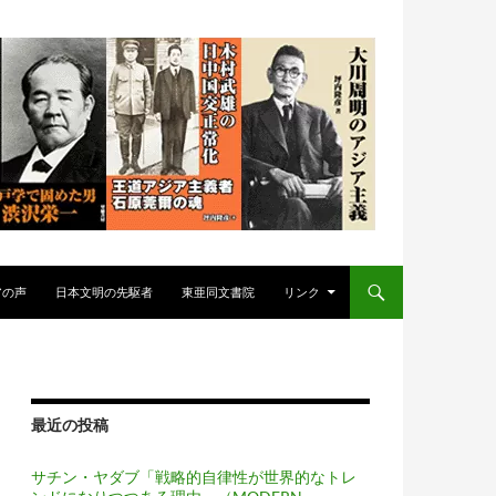
アの声
日本文明の先駆者
東亜同文書院
リンク
最近の投稿
サチン・ヤダブ「戦略的自律性が世界的なトレ