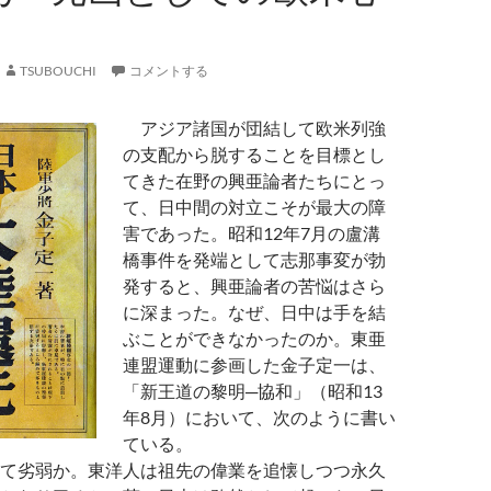
TSUBOUCHI
コメントする
アジア諸国が団結して欧米列強
の支配から脱することを目標とし
てきた在野の興亜論者たちにとっ
て、日中間の対立こそが最大の障
害であった。昭和12年7月の盧溝
橋事件を発端として志那事変が勃
発すると、興亜論者の苦悩はさら
に深まった。なぜ、日中は手を結
ぶことができなかったのか。東亜
連盟運動に参画した金子定一は、
「新王道の黎明─協和」（昭和13
年8月）において、次のように書い
ている。
て劣弱か。東洋人は祖先の偉業を追懐しつつ永久