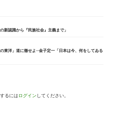
の新認識から『民族社会』主義まで」
の東洋」道に徹せよ─金子定一「日本は今、何をしてゐる
するには
ログイン
してください。