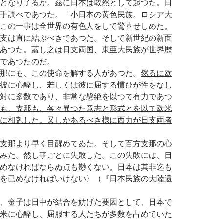
となり了るか。茲に日本は敢然として起つた。日
手調べであつた。「小日本の黄色民族。ロシア大
この一事は全世界の有色人をして驚喜せしめた。
支は直に結ぶべきであつた。そして新世紀の新面
あつた。蓋し之は日支両国、東亜大民族が世界歴
であつたのだ。
那にも、この使命を解する人があつた。
然るに欧
彼に心酔し、若しくは彼に屈する慣ひが性をなし
対に多数であり、非常な懸絶を以つて有力であつ
も、支那も、各々異つた意志と形式とを以て欧米
に相剋した。又しかあるべき様に西力が日支両者
支那より早く目醒めてゐた。そして百方支那の心
みた。然し事ごとに失敗した。この失敗には、日
めなければならぬ点も尠くない。日本は其非迄も
を已めなければいけない〉（『日本民族の大陸還
、金子は日中が結合を妨げた要因として、日本で
米に心酔し、屈服する人たちが多数を占めていた