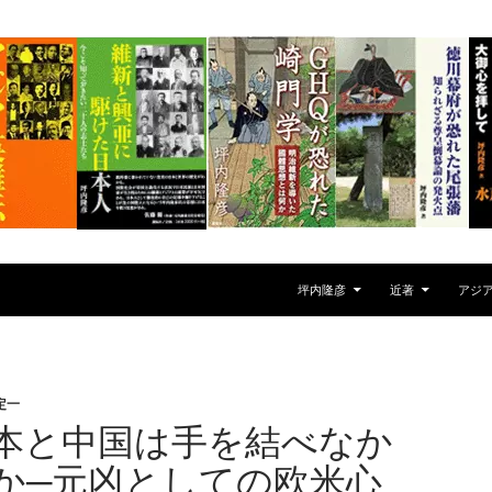
坪内隆彦
近著
アジ
定一
本と中国は手を結べなか
か─元凶としての欧米心