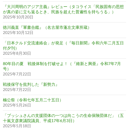
『大川周明のアジア主義』レビュー（タコライス「民族固有の思想
が真の姿に立ち返るとき、民族を超えた普遍性を持ちうる」）
2025年10月20日
徳川義直『軍書合鑑』（名古屋市蓬左文庫所蔵）
2025年10月12日
「日本クルド交流連絡会」が発足（『毎日新聞』令和六年二月五日
付夕刊）
2025年8月30日
80年目の夏 戦後体制を打破せよ！（『維新と興亜』令和7年7月
号）
2025年7月22日
戦後保守を批判した『新勢力』
2025年7月22日
楠公祭（令和七年五月二十五日）
2025年5月26日
「ブッシュさんの支援団体の一つは向こうの生命保険団体だ」（五
十嵐文彦衆議院議員、平成17年6月3日）
2025年5月18日