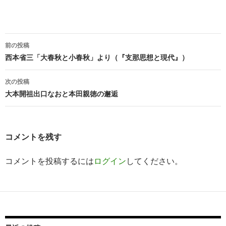
投
前の投稿
稿
西本省三「大春秋と小春秋」より（『支那思想と現代』）
ナ
次の投稿
ビ
大本開祖出口なおと本田親徳の邂逅
ゲ
ー
コメントを残す
シ
コメントを投稿するには
ログイン
してください。
ョ
ン