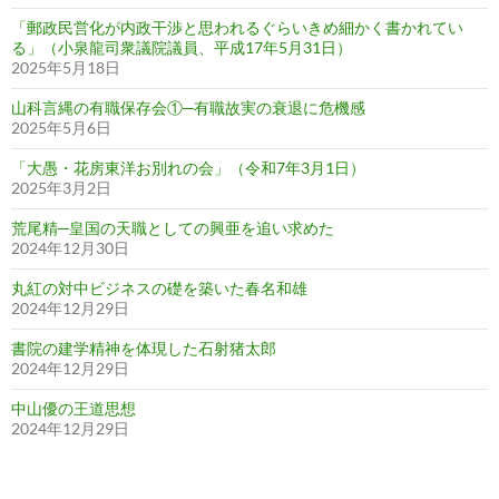
「郵政民営化が内政干渉と思われるぐらいきめ細かく書かれてい
る」（小泉龍司衆議院議員、平成17年5月31日）
2025年5月18日
山科言縄の有職保存会①─有職故実の衰退に危機感
2025年5月6日
「大愚・花房東洋お別れの会」（令和7年3月1日）
2025年3月2日
荒尾精─皇国の天職としての興亜を追い求めた
2024年12月30日
丸紅の対中ビジネスの礎を築いた春名和雄
2024年12月29日
書院の建学精神を体現した石射猪太郎
2024年12月29日
中山優の王道思想
2024年12月29日