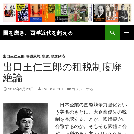
コ
ン
テ
ン
検
ツ
国を磨き、西洋近代を超える
索
へ
メインメ
ス
ニュー
キ
出口王仁三郎
,
奉還思想
,
皇道
,
皇道経済
ッ
出口王仁三郎の租税制度廃
プ
絶論
2016年2月20日
TSUBOUCHI
コメントする
日本企業の国際競争力強化とい
う美名のもとに、大企業優先の税
制を是認することが、國體観念に
合致するのか。そもそも國體に合
致した税のあり方とはいかなるも