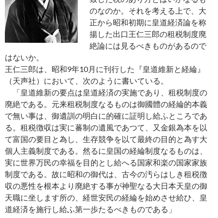
のなのか。それを考える上で、大
正から昭和初期に皇道経済論を称
揚した出口王仁三郎の租税制度廃
絶論には見るべきものがあるので
はないか。
王仁三郎は、昭和9年10月に刊行した『皇道維新と経綸』
（天声社）において、次のように書いている。
「皇道維新の要点は皇道経済の実施であり、租税制度の
廃絶である。元来租税制度なるものは御國體の経綸的本義
で無い事は、御遺訓の明白に的確に証明し給ふところであ
る。租税徴収は実に蕃制の遺風であつて、又金銀為本を以
て富国の要目と為し、生存競争を以て最終の目的と為す大
個人主義制度である。然るに皇国の経綸制度なるものは、
実に世界万民の幸福を目的とし給へる国家和楽の国家家族
制度である。故に昭和の御代は、古今の汚らはしき租税徴
収の悪性を根本より廃絶する事が神聖なる大日本天皇の御
天職に坐します所の、経世安民の経綸を始めさせ給ひ、皇
道経済を施行し給ふ第一歩たるべきものである」