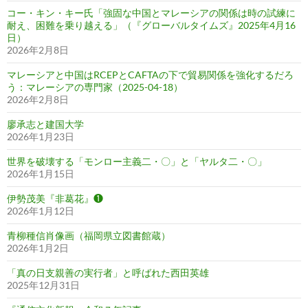
コー・キン・キー氏「強固な中国とマレーシアの関係は時の試練に
耐え、困難を乗り越える」（『グローバルタイムズ』2025年4月16
日）
2026年2月8日
マレーシアと中国はRCEPとCAFTAの下で貿易関係を強化するだろ
う：マレーシアの専門家（2025-04-18）
2026年2月8日
廖承志と建国大学
2026年1月23日
世界を破壊する「モンロー主義二・〇」と「ヤルタ二・〇」
2026年1月15日
伊勢茂美『非葛花』❶
2026年1月12日
青柳種信肖像画（福岡県立図書館蔵）
2026年1月2日
「真の日支親善の実行者」と呼ばれた西田英雄
2025年12月31日