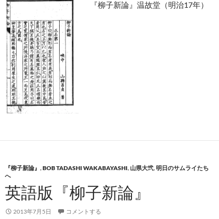
『柳子新論』温故堂（明治17年）
『柳子新論』
,
BOB TADASHI WAKABAYASHI
,
山県大弐
,
明日のサムライたち
へ
英語版『柳子新論』
2013年7月5日
コメントする