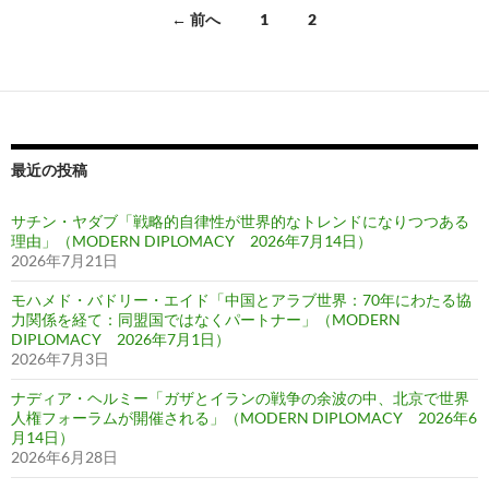
投
← 前へ
1
2
稿
ナ
ビ
ゲ
最近の投稿
ー
サチン・ヤダブ「戦略的自律性が世界的なトレンドになりつつある
シ
理由」（MODERN DIPLOMACY 2026年7月14日）
2026年7月21日
ョ
モハメド・バドリー・エイド「中国とアラブ世界：70年にわたる協
ン
力関係を経て：同盟国ではなくパートナー」（MODERN
DIPLOMACY 2026年7月1日）
2026年7月3日
ナディア・ヘルミー「ガザとイランの戦争の余波の中、北京で世界
人権フォーラムが開催される」（MODERN DIPLOMACY 2026年6
月14日）
2026年6月28日