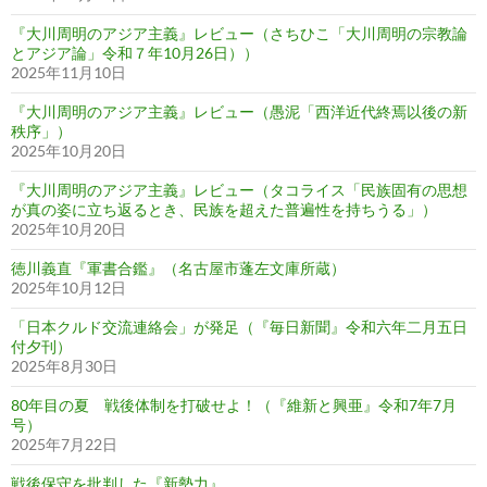
『大川周明のアジア主義』レビュー（さちひこ「大川周明の宗教論
とアジア論」令和７年10月26日））
2025年11月10日
『大川周明のアジア主義』レビュー（愚泥「西洋近代終焉以後の新
秩序」）
2025年10月20日
『大川周明のアジア主義』レビュー（タコライス「民族固有の思想
が真の姿に立ち返るとき、民族を超えた普遍性を持ちうる」）
2025年10月20日
徳川義直『軍書合鑑』（名古屋市蓬左文庫所蔵）
2025年10月12日
「日本クルド交流連絡会」が発足（『毎日新聞』令和六年二月五日
付夕刊）
2025年8月30日
80年目の夏 戦後体制を打破せよ！（『維新と興亜』令和7年7月
号）
2025年7月22日
戦後保守を批判した『新勢力』