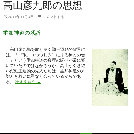
高山彦九郎の思想
2011年11月3日
コメントする
垂加神道の系譜
高山彦九郎を取り巻く勤王運動の背景に
は、「『敬』（つつしみ）による神との合
一」という垂加神道の真理の調べが常に響
いていたのではなかろうか。高山が引き継
いだ勤王運動の先人たちは、垂加神道の系
譜ときれいに重なり合っているからであ
高山彦九郎の思想
る。
続きを読む
→