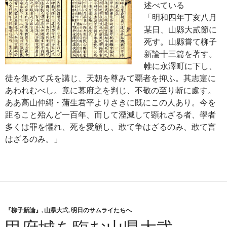
述べている
「明和四年丁亥八月
某日、山縣大貳節に
死す。山縣嘗て柳子
新論十三篇を著す。
帷に永澤町に下し、
徒を集めて兵を講じ、天朝を尊みて覇者を抑ふ。其志寔に
あわれむべし。竟に幕府之を判じ、不敬の至り斬に處す。
ああ高山仲縄・蒲生君平よりさきに既にこの人あり。今を
距ること殆んど一百年、而して湮滅して顕れざる者、學者
多くは罪を懼れ、死を愛顧し、敢て争はざるのみ、敢て言
はざるのみ。」
『柳子新論』
,
山県大弐
,
明日のサムライたちへ