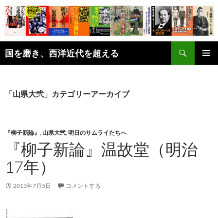
コ
ン
テ
ン
検
ツ
国を磨き、西洋近代を超える
索
へ
メインメ
ス
ニュー
キ
「山県大弐」カテゴリーアーカイブ
ッ
プ
『柳子新論』
,
山県大弐
,
明日のサムライたちへ
『柳子新論』温故堂（明治
17年）
2013年7月5日
コメントする