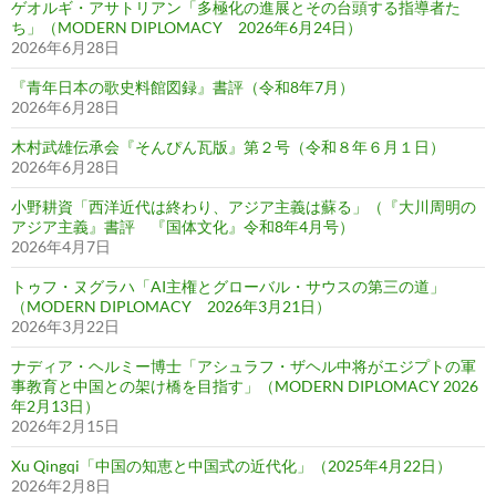
ゲオルギ・アサトリアン「多極化の進展とその台頭する指導者た
ち」（MODERN DIPLOMACY 2026年6月24日）
2026年6月28日
『青年日本の歌史料館図録』書評（令和8年7月）
2026年6月28日
木村武雄伝承会『そんぴん瓦版』第２号（令和８年６月１日）
2026年6月28日
小野耕資「西洋近代は終わり、アジア主義は蘇る」（『大川周明の
アジア主義』書評 『国体文化』令和8年4月号）
2026年4月7日
トゥフ・ヌグラハ「AI主権とグローバル・サウスの第三の道」
（MODERN DIPLOMACY 2026年3月21日）
2026年3月22日
ナディア・ヘルミー博士「アシュラフ・ザヘル中将がエジプトの軍
事教育と中国との架け橋を目指す」（MODERN DIPLOMACY 2026
年2月13日）
2026年2月15日
Xu Qingqi「中国の知恵と中国式の近代化」（2025年4月22日）
2026年2月8日