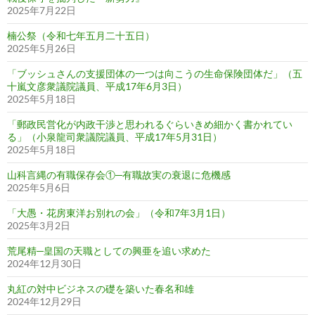
2025年7月22日
楠公祭（令和七年五月二十五日）
2025年5月26日
「ブッシュさんの支援団体の一つは向こうの生命保険団体だ」（五
十嵐文彦衆議院議員、平成17年6月3日）
2025年5月18日
「郵政民営化が内政干渉と思われるぐらいきめ細かく書かれてい
る」（小泉龍司衆議院議員、平成17年5月31日）
2025年5月18日
山科言縄の有職保存会①─有職故実の衰退に危機感
2025年5月6日
「大愚・花房東洋お別れの会」（令和7年3月1日）
2025年3月2日
荒尾精─皇国の天職としての興亜を追い求めた
2024年12月30日
丸紅の対中ビジネスの礎を築いた春名和雄
2024年12月29日