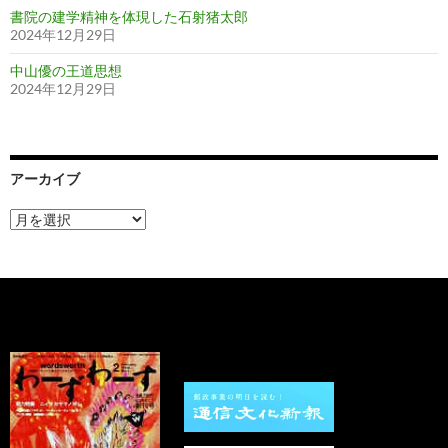
書院の建学精神を体現した石射猪太郎
2024年12月29日
中山優の王道思想
2024年12月29日
アーカイブ
ア
ー
カ
イ
ブ