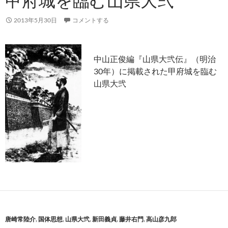
甲府城を臨む山県大弐
2013年5月30日
コメントする
中山正俊編『山県大弐伝』（明治
30年）に掲載された甲府城を臨む
山県大弐
唐崎常陸介
,
国体思想
,
山県大弐
,
新田義貞
,
藤井右門
,
高山彦九郎